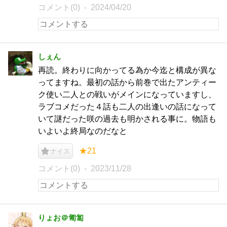
コメント(0)
2024/04/20
しぇん
再読。終わりに向かってる為か今迄と構成が異な
ってますね。最初の話から前巻で出たアンティー
ク使い二人との戦いがメインになっていますし、
ラブコメだった４話も二人の出逢いの話になって
いて謎だった咲の過去も明かされる事に。物語も
いよいよ終局なのだなと
★21
ナイス
コメント(0)
2023/11/28
りょお＠匍匐