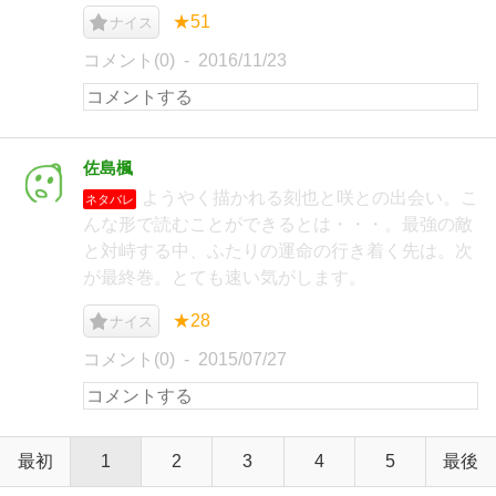
★51
ナイス
コメント(0)
2016/11/23
佐島楓
ようやく描かれる刻也と咲との出会い。こ
ネタバレ
んな形で読むことができるとは・・・。最強の敵
と対峙する中、ふたりの運命の行き着く先は。次
が最終巻。とても速い気がします。
★28
ナイス
コメント(0)
2015/07/27
最初
1
2
3
4
5
最後