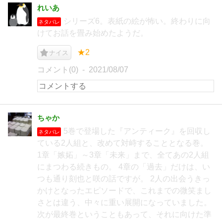
れいあ
シリーズ6。表紙の絵が怖い。終わりに向
ネタバレ
けてお話を畳み始めたようだ。
★2
ナイス
コメント(0)
2021/08/07
ちゃか
5巻で登場した『アンティーク』を回収し
ネタバレ
ている2人組と、改めて対峙することとなる巻。
1章「嫉妬」～3章「未来」まで、全てあの2人組
にまつわる続きもの。 4章の「過去」だけは、い
つも通り刻也と咲の話ですが。 2人の出会うきっ
かけとなったエピソードで、これまでの微笑まし
さとは違う、中々に重い展開になっていました。
次が最終巻ということもあって、それに向けた準