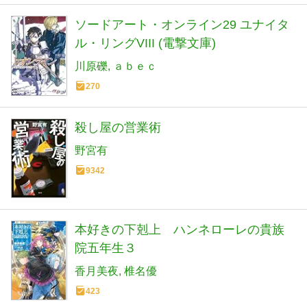
ソードアート・オンライン29 ユナイタ
ル・リングVIII (電撃文庫)
川原礫
ａｂｅｃ
270
殺し屋の営業術
野宮有
9342
本好きの下剋上 ハンネローレの貴族
院五年生３
香月美夜
椎名優
423