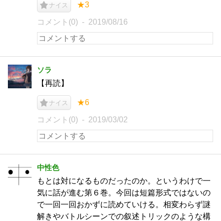
★3
ナイス
コメント(0)
2019/08/16
ソラ
【再読】
★6
ナイス
コメント(0)
2019/03/02
中性色
もとは対になるものだったのか。というわけで一
気に話が進む第６巻。今回は短篇形式ではないの
で一回一回おかずに読めていける。相変わらず謎
解きやバトルシーンでの叙述トリックのような構