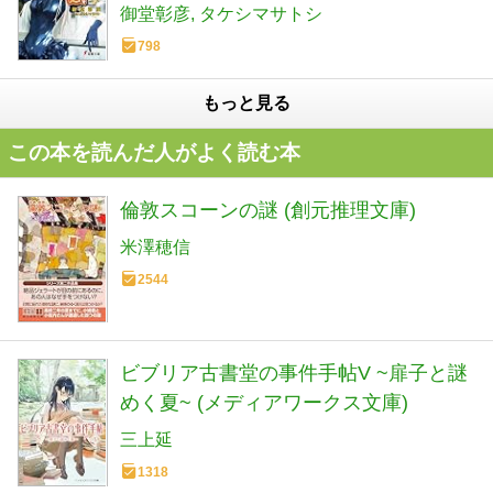
御堂彰彦
タケシマサトシ
798
もっと見る
この本を読んだ人がよく読む本
倫敦スコーンの謎 (創元推理文庫)
米澤穂信
2544
ビブリア古書堂の事件手帖V ~扉子と謎
めく夏~ (メディアワークス文庫)
三上延
1318