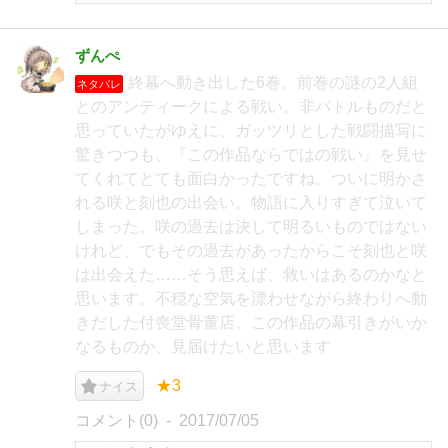
ずんぺ
終幕へ動き出した6巻。前巻の謎の2人組
ネタバレ
とのアンティークによる戦い。非バトルものだと
思っていたがゆえに、ガッツリとした戦闘描写に
驚きつつも、『この作品ならではの戦い』を見せ
てくれてとても面白かったですね。ついに明かさ
れる咲と刻也の出会い。物語に入りすぎて泣いて
しまった。咲の過去は決して明るいものではない
けれど、でもその過去があったからこそ刻也と咲
は出会えた……そう思えば、救いはあるのかなと
思います。不穏な空気を漂わせながら終わりへ動
きだした付喪堂骨董店。この作品の幕引きがいか
なるものか、見届けたいと思います
★3
ナイス
コメント(0)
2017/07/05