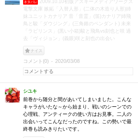
2009.10.10初版アスキーメディアワークス
ネタバレ
電撃文庫 嫉妬「入替人形」(二体の木造り人形)姉
妹ユニットカナリア 音「音霊」(笛)カナリア姉飛
鳥と駿「ダウジング」(三角錐のペンダント) 未来
「ラビリンス」(黒い小箱)駿と飛鳥vs刻也と咲 過
去「ヴィジョン」(義眼)咲と刻也の出会い
ナイス
コメント(0)
2020/03/08
シユキ
前巻から随分と間があいてしまいました。こんな
キャラがいたな～から始まり、戦いのシーンでの
心理戦、アンティークの使い方はお見事。二人の
出会いってこんなだったのですね。この勢いで最
終巻も読みきりたいです。