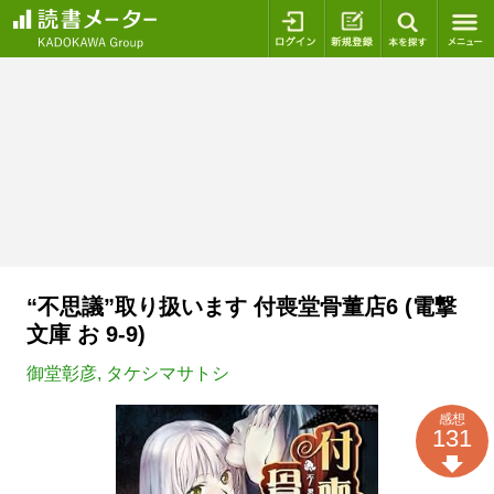
ログイン
新規登録
本を探
“不思議”取り扱います 付喪堂骨董店6 (電撃
文庫 お 9-9)
御堂彰彦
,
タケシマサトシ
感想
131