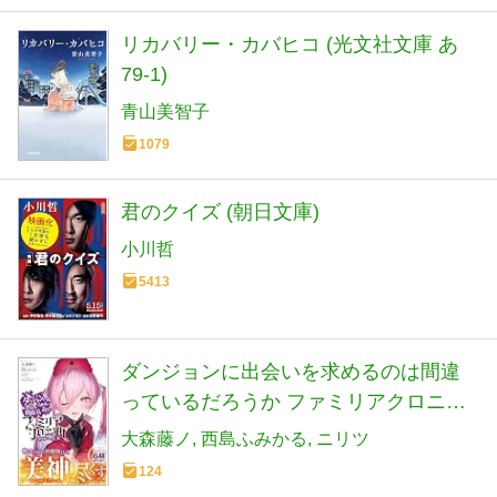
リカバリー・カバヒコ (光文社文庫 あ
79-1)
青山美智子
1079
君のクイズ (朝日文庫)
小川哲
5413
ダンジョンに出会いを求めるのは間違
っているだろうか ファミリアクロニク
ル episodeヘイズ (GA文庫)
大森藤ノ
西島ふみかる
ニリツ
124