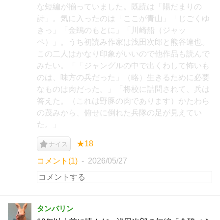
な短編が揃っていました。既読は「陽だまりの
詩」。気に入ったのは「ここが青山」「じごくゆ
きっ」「金鵄のもとに」「川崎船（ジャッ
ペ）」。うち初読み作家は浅田次郎と熊谷達也。
この二人はかなり印象がいいので他作品も読んで
みたい。「「ジャングルの中で出くわして怖いも
のは、味方の兵だった」（略）生きるために必要
なものは肉だった。」「将校に詰問されて、兵は
答えた。（これは野豚の肉であります）かたわら
の茂みから、俯せに倒れた兵隊の足が見えてい
た。」
★18
ナイス
コメント(1)
2026/05/27
タンバリン