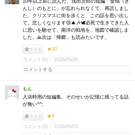
10年以上前に読んだ、浅田次郎の短編「金鵄（き
んし）のもとに」が忘れられなくて、再読しまし
た。クリスマスに街を歩くと、この話を思い出し
て、悲しくなります😢🎄🎶🕊️必死で生きてきた人
に思いを馳せて、南洋の戦地を、地図で確認しま
した。🙏次は「帰郷」も読みたいです。
★30
ナイス
コメント(0)
2026/05/26
もん
入浴時用の短編集。そのせいか記憶に残ってる話
が無い^^;
★8
ナイス
コメント(0)
2026/04/25