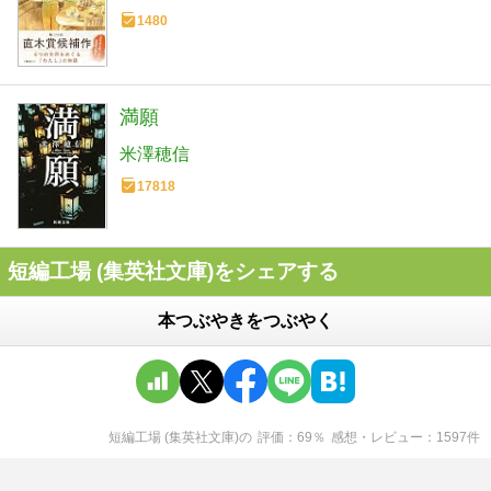
1480
満願
米澤穂信
17818
短編工場 (集英社文庫)をシェアする
本つぶやきをつぶやく
短編工場 (集英社文庫)
の
評価
69
％
感想・レビュー
1597
件