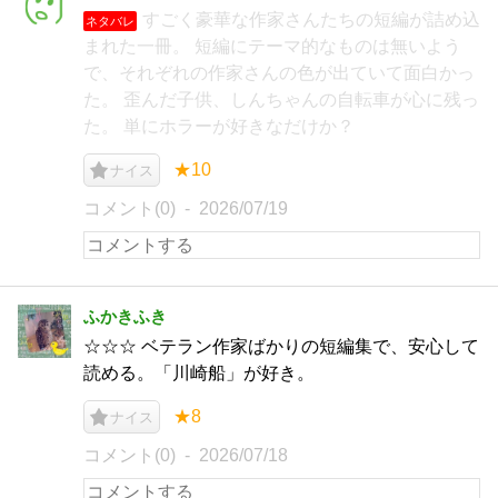
すごく豪華な作家さんたちの短編が詰め込
ネタバレ
まれた一冊。 短編にテーマ的なものは無いよう
で、それぞれの作家さんの色が出ていて面白かっ
た。 歪んだ子供、しんちゃんの自転車が心に残っ
た。 単にホラーが好きなだけか？
★10
ナイス
コメント(0)
2026/07/19
ふかきふき
☆☆☆ ベテラン作家ばかりの短編集で、安心して
読める。「川崎船」が好き。
★8
ナイス
コメント(0)
2026/07/18