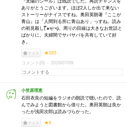
『太陽のシール』は既読でした。再読チャンスを
ありがとうございます。ほぼ2人しか出て来ない
ストーリーがナイスですね。奥田英朗著『ここが
青山』は「人間到る所に青山あり」っすね。読み
の初見殺し( ໊๑˃̶͈⌔˂̶͈)。周りの目線は大きなお世話と
ばかりに、夫婦間でサバサバを共有していて好
き。
★283
ナイス
コメント(0)
2026/07/09
小笠原理恵
石田衣良の短編をラジオの朗読で聴いたので、読
んでみようと図書館から借りた。奥田英朗は良か
ったが浅田次郎は読みづらかった。
★6
ナイス