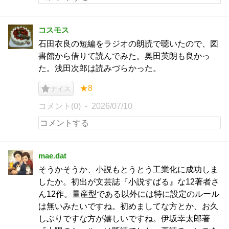
コスモス
石田衣良の短編をラジオの朗読で聴いたので、図
書館から借りて読んでみた。奥田英朗も良かっ
た。浅田次郎は読みづらかった。
★8
ナイス
コメント(0)
2026/07/10
mae.dat
そうかそうか、小説もとうとう工業化に成功しま
したか。初出が文芸誌『小説すばる』な12著者さ
ん12作。量産型である以外には特に設定のルール
は無いみたいですね。初めましてな方とか、お久
しぶりですな方が嬉しいですね。伊坂幸太郎著