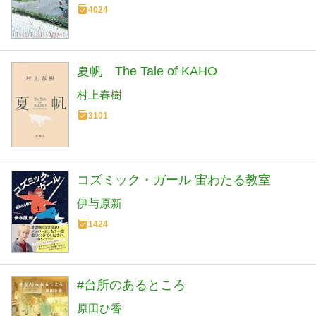
4024
夏帆 The Tale of KAHO
村上春樹
3101
コズミック・ガール 宙わたる教室
伊与原新
1424
#台所のあるところ
原田ひ香