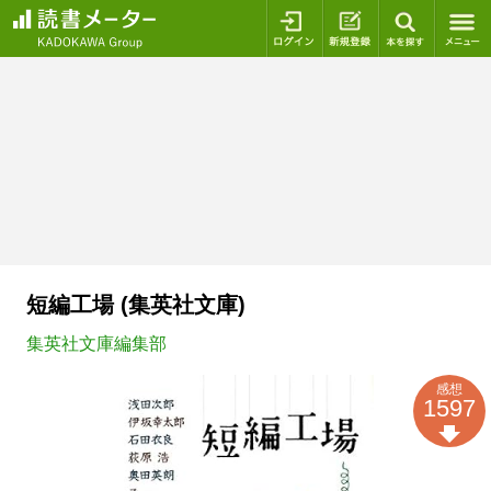
ログイン
新規登録
本を探
短編工場 (集英社文庫)
集英社文庫編集部
感想
1597