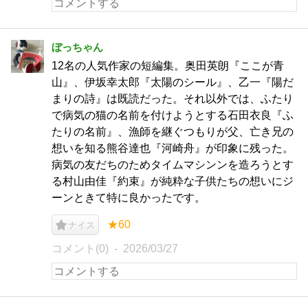
ぼっちゃん
12名の人気作家の短編集。奥田英朗『ここが青
山』、伊坂幸太郎『太陽のシール』、乙一『陽だ
まりの詩』は既読だった。それ以外では、ふたり
で病気の猫の名前を付けようとする石田衣良『ふ
たりの名前』、漁師を継ぐつもりが父、亡き兄の
想いを知る熊谷達也『河崎舟』が印象に残った。
病気の友だちのためタイムマシンンを造ろうとす
る村山由佳『約束』が純粋な子供たちの想いにジ
ーンときて特に良かったです。
★60
ナイス
コメント(0)
2026/03/27