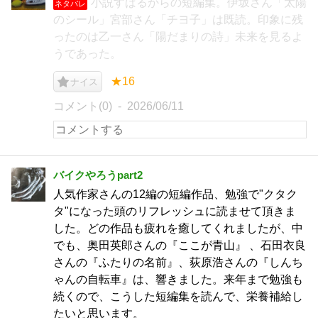
小説すばるからの短編集。伊坂さん「太陽
ネタバレ
のシール」宮部さん「チヨ子」は既読。印象に残
ったのは乙一さん「陽だまりの詩」未来を見るよ
うであった。
★16
ナイス
コメント(0)
2026/06/11
バイクやろうpart2
人気作家さんの12編の短編作品、勉強で"クタク
タ"になった頭のリフレッシュに読ませて頂きま
した。どの作品も疲れを癒してくれましたが、中
でも、奥田英郎さんの『ここが青山』 、石田衣良
さんの『ふたりの名前』、荻原浩さんの『しんち
ゃんの自転車』は、響きました。来年まで勉強も
続くので、こうした短編集を読んで、栄養補給し
たいと思います。