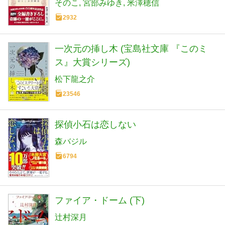
そのこ
宮部みゆき
米澤穂信
2932
一次元の挿し木 (宝島社文庫 『このミ
ス』大賞シリーズ)
松下龍之介
23546
探偵小石は恋しない
森バジル
6794
ファイア・ドーム (下)
辻村深月