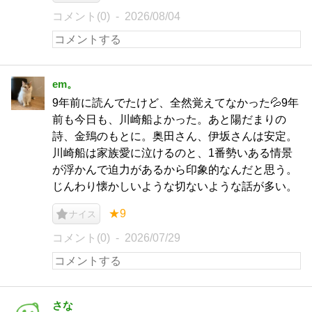
コメント(0)
2026/08/04
em。
9年前に読んでたけど、全然覚えてなかった💦9年
前も今日も、川崎船よかった。あと陽だまりの
詩、金鵄のもとに。奥田さん、伊坂さんは安定。
川崎船は家族愛に泣けるのと、1番勢いある情景
が浮かんで迫力があるから印象的なんだと思う。
じんわり懐かしいような切ないような話が多い。
★9
ナイス
コメント(0)
2026/07/29
さな