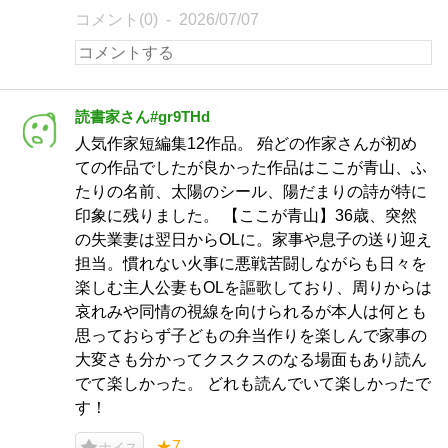
コメント(0)
2026/07/07
読書家さん#gr9THd
人気作家短編集12作品。 殆どの作家さんが初め
ての作品でしたが良かった作品はここが青山、ふ
たりの名前、太陽のシール、陽だまりの詩が特に
印象に残りました。 【ここが青山】36歳、突然
の失業妻は翌日からOLに。家事や息子の送り迎え
担当。慣れない火事に悪戦苦闘しながらも日々を
楽しむ主人公妻もOLを謳歌しており、周りからは
哀れみや同情の視線を向けられるが本人は何とも
思っておらず子どもの弁当作りを楽しんで家事の
大変さも分かってクスクスのなる場面もあり読ん
でて楽しかった。 どれも読んでいて楽しかったで
す！
★7
ナイス