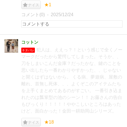
★1
ナイス
コメント(0)
2025/12/24
コットン
犯人は、ええっ？！という感じで全くノー
ネタバレ
マークだったから驚愕してしまった。そうか、、
刀をしまいこんだ金庫？だったかな、鍵のことを
思い出したら一番わかりやすかった、、じゃない
と開くはずはないから。 くる病、夢遊病、屋敷の
離れ、首無し死体、、、よくぞこのアイテムたち
を上手くまとめてあるのがすごい。 一番引き込ま
れたのは瓢箪型の池のシーン！！ お藤さんの告白
もびっくり！！！！！ややこしいところはあった
けど、面白かった！金田一耕助岡山シリーズ。
★18
ナイス