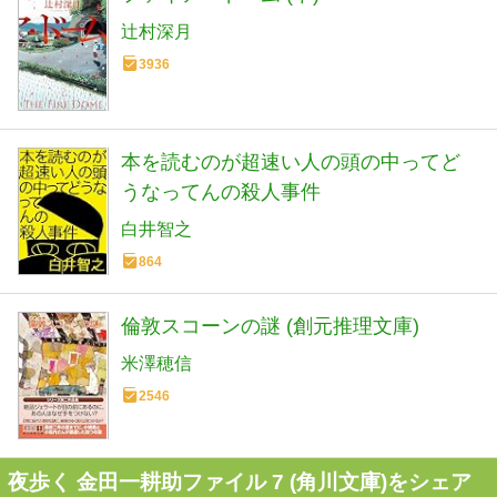
辻村深月
3936
本を読むのが超速い人の頭の中ってど
うなってんの殺人事件
白井智之
864
倫敦スコーンの謎 (創元推理文庫)
米澤穂信
2546
夜歩く 金田一耕助ファイル 7 (角川文庫)をシェア