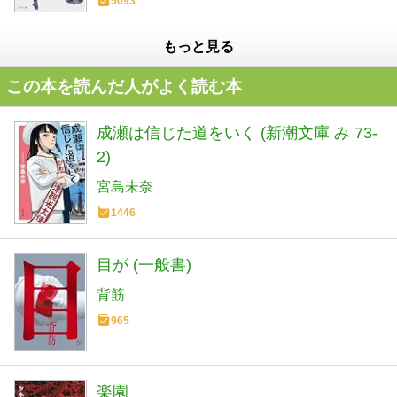
5093
もっと見る
この本を読んだ人がよく読む本
成瀬は信じた道をいく (新潮文庫 み 73-
2)
宮島未奈
1446
目が (一般書)
背筋
965
楽園