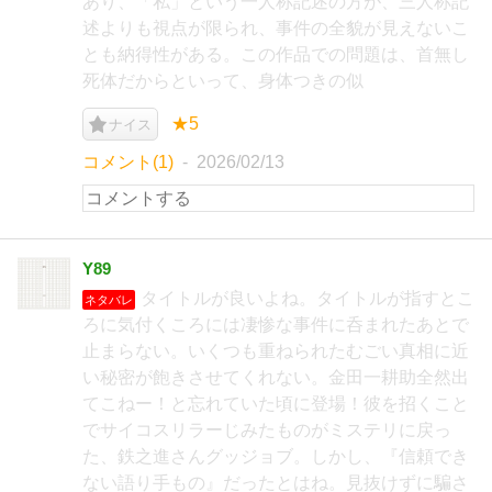
あり、「私」という一人称記述の方が、三人称記
述よりも視点が限られ、事件の全貌が見えないこ
とも納得性がある。この作品での問題は、首無し
死体だからといって、身体つきの似
★5
ナイス
コメント(1)
2026/02/13
Y89
タイトルが良いよね。タイトルが指すとこ
ネタバレ
ろに気付くころには凄惨な事件に呑まれたあとで
止まらない。いくつも重ねられたむごい真相に近
い秘密が飽きさせてくれない。金田一耕助全然出
てこねー！と忘れていた頃に登場！彼を招くこと
でサイコスリラーじみたものがミステリに戻っ
た、鉄之進さんグッジョブ。しかし、『信頼でき
ない語り手もの』だったとはね。見抜けずに騙さ