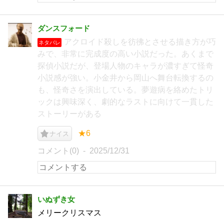
ダンスフォード
アクロイド殺しを彷彿とさせる描き方が巧
ネタバレ
みで、非常に完成度の高い小説だった。あくまで
探偵小説だが、登場人物のキャラが濃すぎて怪奇
小説感が強い。小金井から岡山へ舞台転換するの
も、怪奇さを演出している。夢遊病を絡めたトリ
ックは興味深く、劇的なラストに向けて一貫した
ストーリーがある
★6
ナイス
コメント(0)
2025/12/31
いぬずき女
メリークリスマス