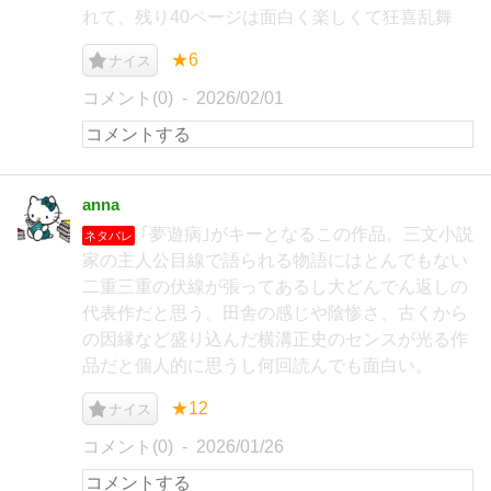
れて、残り40ページは面白く楽しくて狂喜乱舞
★6
ナイス
コメント(0)
2026/02/01
anna
｢夢遊病｣がキーとなるこの作品。三文小説
ネタバレ
家の主人公目線で語られる物語にはとんでもない
二重三重の伏線が張ってあるし大どんでん返しの
代表作だと思う。田舎の感じや陰惨さ、古くから
の因縁など盛り込んだ横溝正史のセンスが光る作
品だと個人的に思うし何回読んでも面白い。
★12
ナイス
コメント(0)
2026/01/26