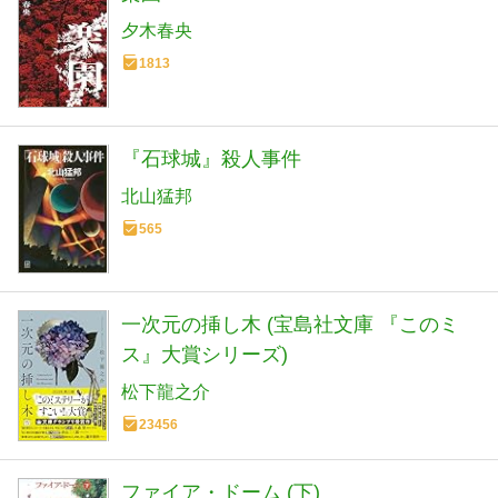
夕木春央
1813
『石球城』殺人事件
北山猛邦
565
一次元の挿し木 (宝島社文庫 『このミ
ス』大賞シリーズ)
松下龍之介
23456
ファイア・ドーム (下)