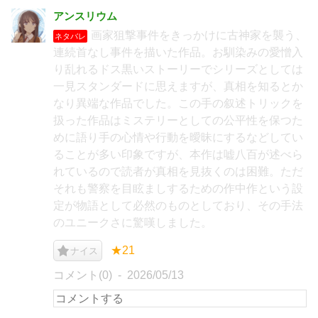
アンスリウム
画家狙撃事件をきっかけに古神家を襲う、
ネタバレ
連続首なし事件を描いた作品。お馴染みの愛憎入
り乱れるドス黒いストーリーでシリーズとしては
一見スタンダードに思えますが、真相を知るとか
なり異端な作品でした。この手の叙述トリックを
扱った作品はミステリーとしての公平性を保つた
めに語り手の心情や行動を曖昧にするなどしてい
ることが多い印象ですが、本作は嘘八百が述べら
れているので読者が真相を見抜くのは困難。ただ
それも警察を目眩ましするための作中作という設
定が物語として必然のものとしており、その手法
のユニークさに驚嘆しました。
★21
ナイス
コメント(0)
2026/05/13