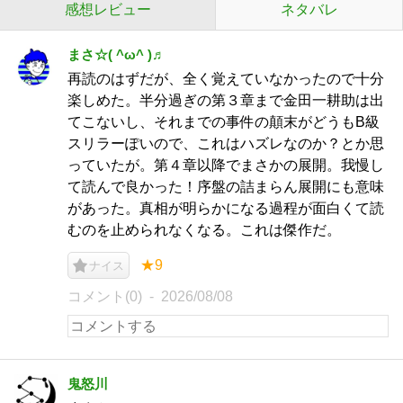
感想レビュー
ネタバレ
まさ☆( ^ω^ )♬
再読のはずだが、全く覚えていなかったので十分
楽しめた。半分過ぎの第３章まで金田一耕助は出
てこないし、それまでの事件の顛末がどうもB級
スリラーぽいので、これはハズレなのか？とか思
っていたが。第４章以降でまさかの展開。我慢し
て読んで良かった！序盤の詰まらん展開にも意味
があった。真相が明らかになる過程が面白くて読
むのを止められなくなる。これは傑作だ。
★9
ナイス
コメント(0)
2026/08/08
鬼怒川