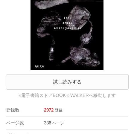
試し読みする
※電子書籍ストアBOOK☆WALKERへ移動します
登録数
2972
登録
ページ数
336
ページ