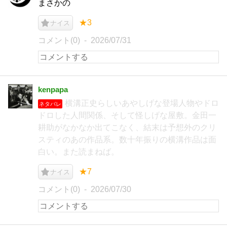
まさかの
★3
ナイス
コメント(0)
2026/07/31
kenpapa
横溝正史らしいあやしげな登場人物やドロ
ネタバレ
ドロした人間関係、そして怪しげな屋敷。金田一
耕助がなかなか出てこなく、結末は予想外のクリ
スティのあの作品系。数十年振りの横溝作品は面
白い。また読まねば。
★7
ナイス
コメント(0)
2026/07/30