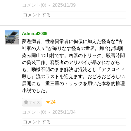
コメント(0)
2025/11/09
Admiral2009
夢遊病者、性格異常者に佝僂に加えた怪奇な❝古
神家の人々❞が織りなす怪奇の世界。舞台は御馴
染み岡山の山村です。凶器のトリック、殺害時間
の偽装工作、容疑者のアリバイが暴かれながら
も、動機不明のまま解決は混沌とし『アクロイド
殺し』流のラストを迎えます。おどろおどろしい
展開にも二重三重のトリックを用いた本格的推理
小説でした。
★24
ナイス
コメント(0)
2025/11/04