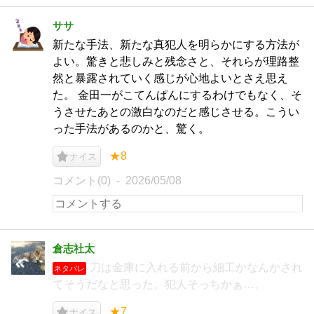
ササ
新たな手法、新たな真犯人を明らかにする方法が
よい。驚きと悲しみと残念さと、それらが理路整
然と暴露されていく感じが心地よいとさえ思え
た。 金田一がこてんぱんにするわけでもなく、そ
うさせたあとの激白なのだと感じさせる。こうい
った手法があるのかと、驚く。
★8
ナイス
コメント(0)
2026/05/08
倉志社太
刀は金庫に入れる前から細工かなんかされ
ネタバレ
てそうだなと思った。犯人そっちかぁ…。
★7
ナイス