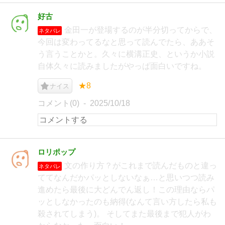
好古
金田一が登場するのが半分切ってからで、
ネタバレ
今回は変わってるなと思って読んでたら、ああそ
う言うことかと。久々に横溝正史、というか小説
自体久々に読みましたがやっぱ面白いですね。
★8
ナイス
コメント(0)
2025/10/18
ロリポップ
文の作り方？がこれまで読んだものと違っ
ネタバレ
ててなんだかパッとしないなぁ…と思いつつ読み
進めたら最後に大どんでん返し！この理由ならパ
ッとしなかったのも納得(なんて言い方したら私も
殺されてしまう)。 そしてまた最後まで犯人がわ