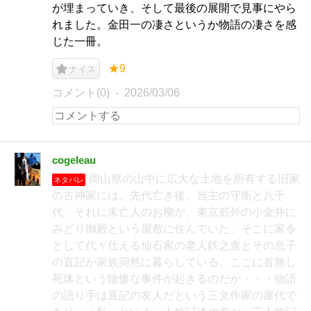
が埋まっていき、そして最後の展開で見事にやら
れました。金田一の凄さというか物語の凄さを感
じた一冊。
★9
ナイス
コメント(0)
2026/03/06
cogeleau
岡山県の山中に広大な土地を所有する旧家
ネタバレ
の古神家には、先代亡き後、当主の守衛と八千
代、それに未亡人のお柳が、東京郊外の小金井に
みどり御殿という屋敷に住んでいた。そこに家令
として代々仕える仙石家の老人鉄之進とその息子
の直記が家族同然に暮らしている。ここに首無し
死体という陰惨な事件が起きるのだが・・・物語
の語り手は直記の友人だという三文作家の屋代で