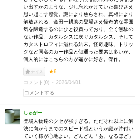
い出すかのような、少し忘れかけていた喜びさえ
思い起こす感覚。謎により焦らされ、真相により
解放される。金田一耕助の登場さえ怪奇的な雰囲
気を醸造するのにひと役買っており、全く無駄の
ない作品。カタルシスに次ぐカタルシス、そして
カタストロフィに溢れる結末。怪奇趣味、トリッ
クなど同名のカー作品と似通った要素は多いが、
個人的にはこちらの方が遥かに好き。傑作。
★8
ナイス
コメント(0)
2026/04/01
しゅがー
登場人物達のクセが強すぎる。ただそれ以上に解
決に向かうまでのスピード感というか謎が片付い
ていく様が心地よい。どんどん「あ、なるほど」