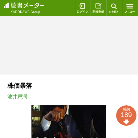
ログイン
新規登録
本を探
株価暴落
池井戸潤
感想
189