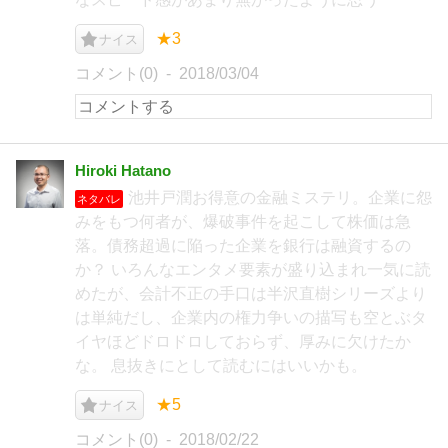
★3
ナイス
コメント(0)
2018/03/04
Hiroki Hatano
池井戸潤お得意の金融ミステリ。企業に怨
ネタバレ
みをもつ何者が、爆破事件を起こして株価は急
落。債務超過に陥った企業を銀行は融資するの
か？ いろんなエンタメ要素が盛り込まれ一気に読
めたが、会計不正の手口は半沢直樹シリーズより
は単純だし、企業内の権力争いの描写も空とぶタ
イヤほどドロドロしておらず、厚みに欠けたか
な。 息抜きにとして読むにはいいかも。
★5
ナイス
コメント(0)
2018/02/22