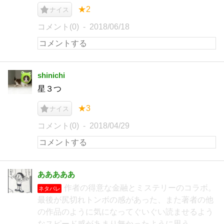
★2
ナイス
コメント(0)
2018/06/18
shinichi
星３つ
★3
ナイス
コメント(0)
2018/04/29
あああああ
作者の得意な金融とミステリーのコラボ。
ネタバレ
最後が尻切れトンボの感があった、また著者の他
の作品のように気になってぐいぐい読ませるよう
なスピード感があまり無かったように思う