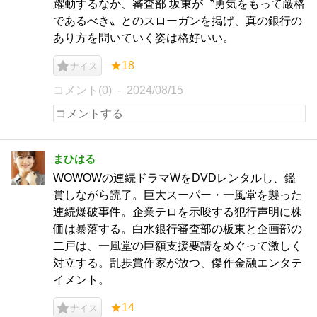
躍動するなか、審査部 坂東が〝勇気をもって厳格
であるべき〟とのスローガンを掲げ、真の銀行の
あり方を問いていく姿は格好いい。
★18
ナイス
コメント(0)
2024/08/15
まひはる
WOWOWの連続ドラマWをDVDレンタルし、鑑
賞しながら読了。巨大スーパー・一風堂を襲った
連続爆破事件。企業テロを示唆する犯行声明に株
価は暴落する。白水銀行審査部の板東と企画部の
二戸は、一風堂の巨額支援要請をめぐって激しく
対立する。乱歩賞作家が放つ、傑作金融エンタテ
イメント。
★14
ナイス