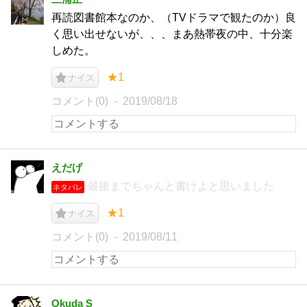
再読図書館本なのか、（TVドラマで観たのか）良
く思い出せないが、、、まあ熱帯夜の中、十分楽
しめた。
★1
ナイス
コメント(0)
2019/08/18
えだげ
最後までちゃんと書けよと思いました
ネタバレ
★1
ナイス
コメント(0)
2019/08/11
Okuda S