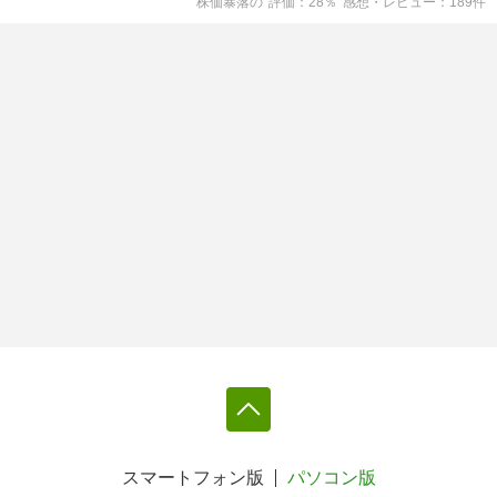
株価暴落
の
評価
28
％
感想・レビュー
189
件
スマートフォン版
パソコン版