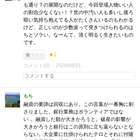
も通り？の展開なのだけど、今回登場人物いい人
の割合少なくない！？世の中汚い人も多いし後ろ
暗い気持ち抱えてる人がたくさんいるのもわかる
けど、正しいのが少数派って突きつけられるのは
ちとツラい。なーんて。清く明るく生きたいもの
です。
★2
ナイス
コメント(0)
2020/08/21
もち
融資の要諦は回収にあり。この言葉が一番胸に刺
さりました。銀行業務はボランティアではな
い‥。融資した額が大きかろうと。破産の影響が
大きかろうと銀行はこの原則に立ち返らないとな
らない。大企業に仕掛けられたテロとそれに付随