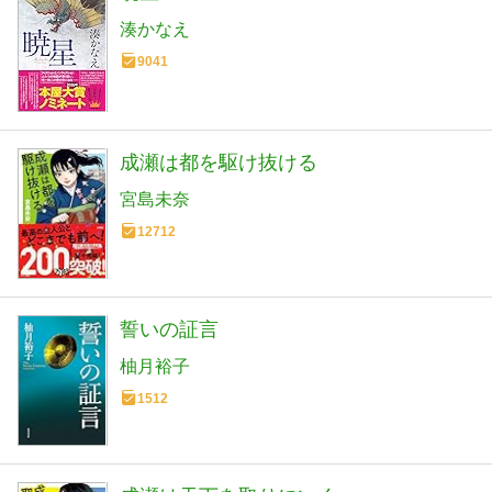
湊かなえ
9041
成瀬は都を駆け抜ける
宮島未奈
12712
誓いの証言
柚月裕子
1512