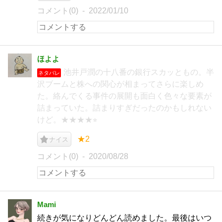
コメント(0)
2022/01/10
ほよよ
池井戸潤の十八番の銀行スカッともの。半
ネタバレ
沢ブームと株への関心が相まってさらに楽しめ
た。絡んでくる事件の展開も面白く色々な要素が
詰まっていた。詰まりすぎだったのかもしれない
けど。★★★★⭐︎
★2
ナイス
コメント(0)
2020/08/28
Mami
続きが気になりどんどん読めました。最後はいつ