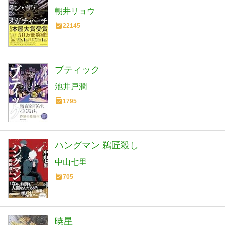
朝井リョウ
22145
ブティック
池井戸潤
1795
ハングマン 鵜匠殺し
中山七里
705
暁星