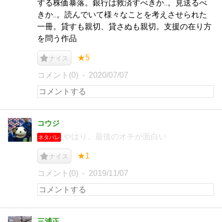
する株価暴落。銀行は救済すべきか‥。見送るべ
きか‥。読んでいて様々なことを考えさせられた
一冊。貸すも親切、貸さぬも親切。支援の在り方
を問う作品
★5
ナイス
コメント(0)
2020/07/07
コウジ
やはり、最後のオチが面白い
ネタバレ
★1
ナイス
コメント(0)
2019/11/07
三浦正