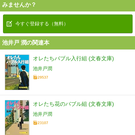
みませんか？
今すぐ登録する（無料）
池井戸 潤の関連本
オレたちバブル入行組 (文春文庫)
池井戸潤
29537
オレたち花のバブル組 (文春文庫)
池井戸潤
23107