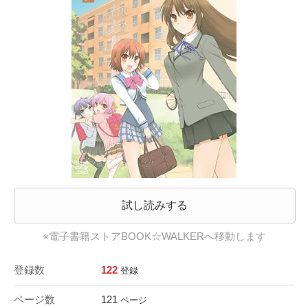
試し読みする
※電子書籍ストアBOOK☆WALKERへ移動します
登録数
122
登録
ページ数
121
ページ