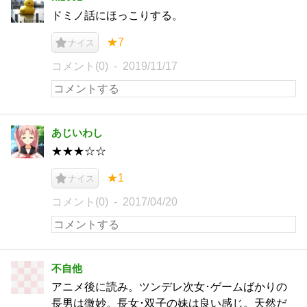
ドミノ話にほっこりする。
★7
ナイス
コメント(0)
2019/11/17
あじいわし
★★★☆☆
★1
ナイス
コメント(0)
2017/04/20
不自他
アニメ後に読み。ツンデレ次女･ゲームばかりの
長男は微妙。長女･双子の妹は良い感じ。天然だ