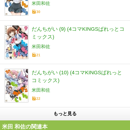
米田和佐
30
だんちがい (9) (4コマKINGSぱれっとコ
ミックス)
米田和佐
21
だんちがい (10) (4コマKINGSぱれっと
コミックス)
米田和佐
22
もっと見る
米田 和佐の関連本