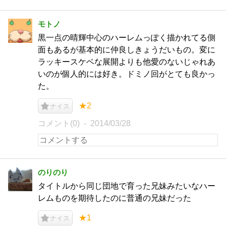
モトノ
黒一点の晴輝中心のハーレムっぽく描かれてる側
面もあるが基本的に仲良しきょうだいもの。変に
ラッキースケベな展開よりも他愛のないじゃれあ
いのが個人的には好き。ドミノ回がとても良かっ
た。
★2
ナイス
コメント(0)
2014/03/28
のりのり
タイトルから同じ団地で育った兄妹みたいなハー
レムものを期待したのに普通の兄妹だった
★1
ナイス