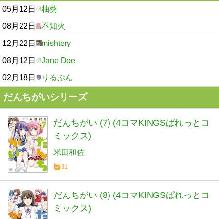
05月12日
柚葵
08月22日
不知火
12月22日
mishtery
08月12日
Jane Doe
02月18日
りるぷん
だんちがいシリーズ
だんちがい (7) (4コマKINGSぱれっとコ
ミックス)
米田和佐
31
だんちがい (8) (4コマKINGSぱれっとコ
ミックス)