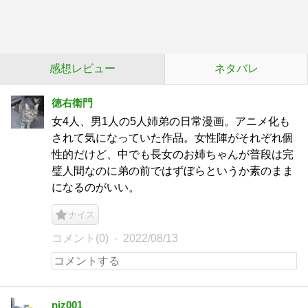
感想レビュー
ネタバレ
徳右衛門
女4人、男1人の5人姉弟の日常漫画。アニメ化も
されて気になっていた作品。女性陣がそれぞれ個
性的だけど、中でも長女のお姉ちゃんが普段は完
璧人間なのに弟の前ではずぼらというか素のまま
になるのがいい。
ナイス
コメント(0)
2022/08/13
niz001