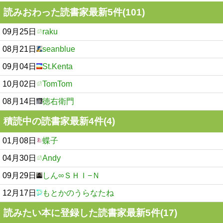
読みおわった読書家最新5件(101)
09月25日
raku
08月21日
seanblue
09月04日
St.Kenta
10月02日
TomTom
08月14日
徳右衛門
積読中の読書家最新4件(4)
01月08日
蝶子
04月30日
Andy
09月29日
しん∞ＳＨＩ−Ｎ
12月17日
もとかのうらなたね
読みたい本に登録した読書家最新5件(17)