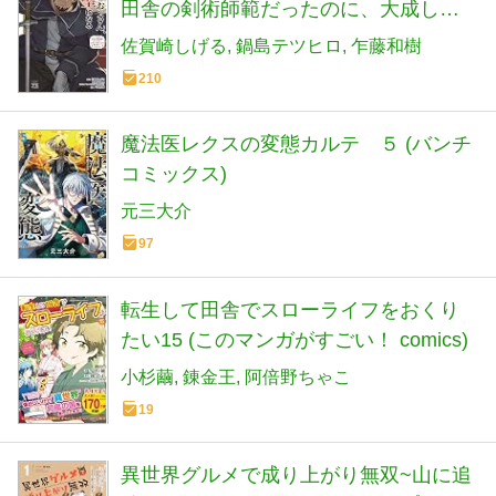
田舎の剣術師範だったのに、大成した
弟子たちが俺を放ってくれない件~ 9 (9)
佐賀崎しげる
鍋島テツヒロ
乍藤和樹
(ヤングチャンピオンコミックス)
210
魔法医レクスの変態カルテ ５ (バンチ
コミックス)
元三大介
97
転生して田舎でスローライフをおくり
たい15 (このマンガがすごい！ comics)
小杉繭
錬金王
阿倍野ちゃこ
19
異世界グルメで成り上がり無双~山に追