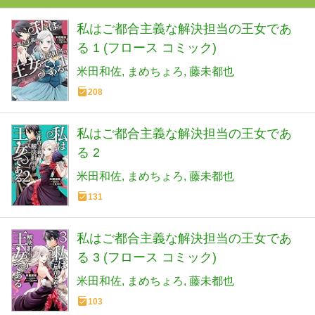
私はご都合主義な解決担当の王女であ
る 1 (フロース コミック)
米田和佐
まめちょろ
藤未都也
208
私はご都合主義な解決担当の王女であ
る 2
米田和佐
まめちょろ
藤未都也
131
私はご都合主義な解決担当の王女であ
る 3 (フロース コミック)
米田和佐
まめちょろ
藤未都也
103