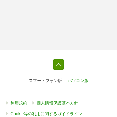
スマートフォン版
パソコン版
利用規約
個人情報保護基本方針
Cookie等の利用に関するガイドライン