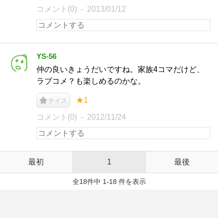
コメント(0)
2013/01/12
YS-56
仲の良いきょうだいですね。家族4コマだけど、
ラブコメ？も楽しめるのかな。
★1
ナイス
コメント(0)
2012/11/24
最初
1
最後
全18件中 1-18 件を表示