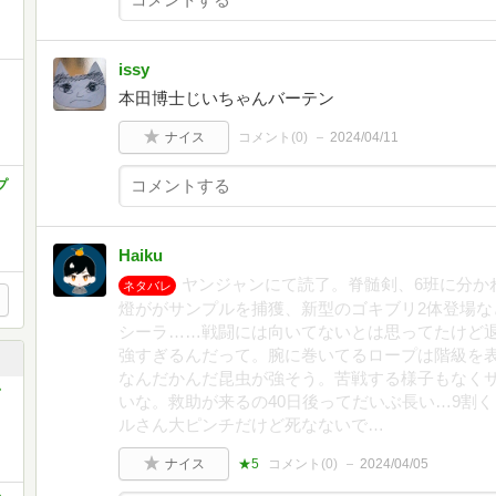
issy
本田博士じいちゃんバーテン
ナイス
コメント(
0
)
2024/04/11
プ
Haiku
ヤンジャンにて読了。脊髄剣、6班に分か
ネタバレ
燈ががサンプルを捕獲、新型のゴキブリ2体登場な
シーラ……戦闘には向いてないとは思ってたけど
強すぎるんだって。腕に巻いてるロープは階級を表
なんだかんだ昆虫が強そう。苦戦する様子もなく
いな。救助が来るの40日後ってだいぶ長い…9割
ルさん大ピンチだけど死なないで…
ナイス
★5
コメント(
0
)
2024/04/05