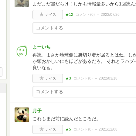
まだまだ謎だらけ！しかも情報量多いから1回読ん
ナイス
★12
コメント(
0
)
2022/07/26
よーいち
再読。まさか地球側に裏切り者が居るとはね。し
か頭おかしいにもほどがあるだろ。 それとラハブ
良いなぁ。
ナイス
★3
コメント(
0
)
2022/03/18
月子
これもまだ前に読んだところだ。
ナイス
★5
コメント(
0
)
2021/12/08