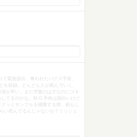
れて緊急脱出、奪われたバグズ手術、
どを収録。どんどん人が死んでいく。
退場が早い。まだ序盤のはずなのにゴキ
してるのかな。M.O.手術は面白いけど
サクッとサンプルを捕獲する燈、頼もし
くらい死んでるんじゃないか？ミッシェ