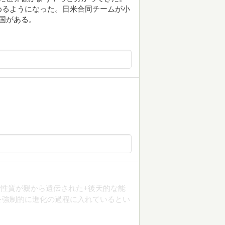
めるようになった。日米合同チームが小
国がある。
性質が親から遺伝された+後天的な能
を強制的に進化の過程に入れているとい