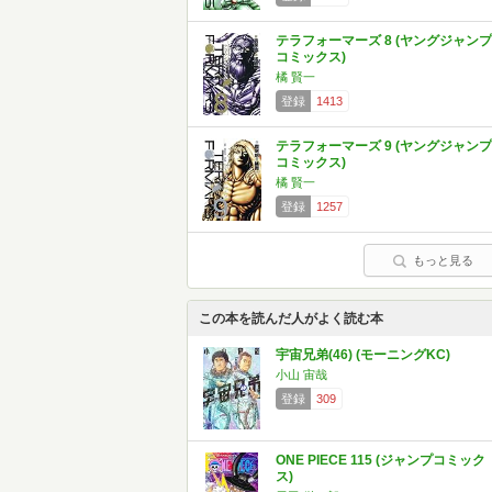
テラフォーマーズ 8 (ヤングジャンプ
コミックス)
橘 賢一
登録
1413
テラフォーマーズ 9 (ヤングジャンプ
コミックス)
橘 賢一
登録
1257
もっと見る
この本を読んだ人がよく読む本
宇宙兄弟(46) (モーニングKC)
小山 宙哉
登録
309
ONE PIECE 115 (ジャンプコミック
ス)