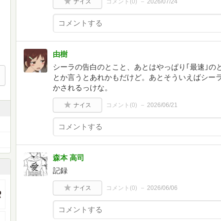
ナイス
コメント(
0
)
2026/07/24
由樹
シーラの告白のとこと、あとはやっぱり｢最速｣の
とか言うとあれかもだけど。あとそういえばシー
かされるっけな。
ナイス
コメント(
0
)
2026/06/21
森本 高司
記録
ナイス
コメント(
0
)
2026/06/06