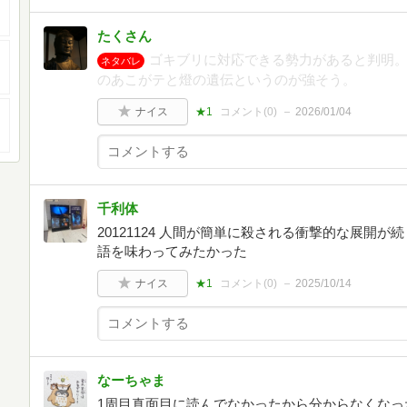
たくさん
ゴキブリに対応できる勢力があると判明
ネタバレ
のあこがテと燈の遺伝というのが強そう。
ナイス
★1
コメント(
0
)
2026/01/04
千利体
20121124 人間が簡単に殺される衝撃的な展開
語を味わってみたかった
ナイス
★1
コメント(
0
)
2025/10/14
なーちゃま
1周目真面目に読んでなかったから分からなくなっ