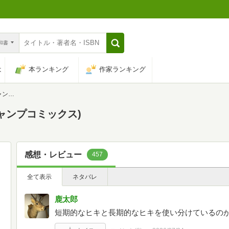
n和書
は
本ランキング
作家ランキング
クス)
ジャンプコミックス)
感想・レビュー
457
全て表示
ネタバレ
鹿太郎
短期的なヒキと長期的なヒキを使い分けているのが