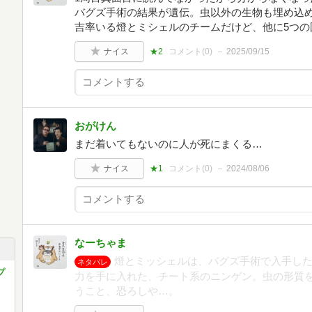
バグズ手術の結果が遺伝。虫以外の生物も埋め込
吉率いる燈とミシェルのチームだけど、他に5つの
ナイス
★2
コメント(
0
)
2025/09/15
おがけん
まだ着いてもないのに人が死にまくる…
ナイス
★1
コメント(
0
)
2024/08/06
なーちゃま
燈とミッシェルは、バグズ手術で入手した
ネタバレ
プ
力を手に入れた、チート系のニンゲン。虫の形質
うこと、恐ろしや…。