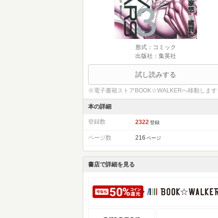
形式：コミック
出版社：集英社
試し読みする
※電子書籍ストアBOOK☆WALKERへ移動します
本の詳細
登録数
2322
登録
ページ数
216
ページ
書店で詳細を見る