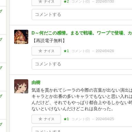
ナイス
★2
コメント(
0
)
2024/07/30
プ
D～何だこの感情。まるで戦場。ワープで登場、
プ
【再読電子無料】
ナイス
★1
コメント(
0
)
2024/04/26
プ
由樹
気道を貫かれてシーラの今際の言葉が出ない演出
キャラとか出番の多いキャラでもないと思い入れ
プ
んだけど、それでもやっぱり都合上やるしかない
ないといけないんだけどこれは良かった。
ナイス
★1
コメント(
0
)
2024/04/25
プ