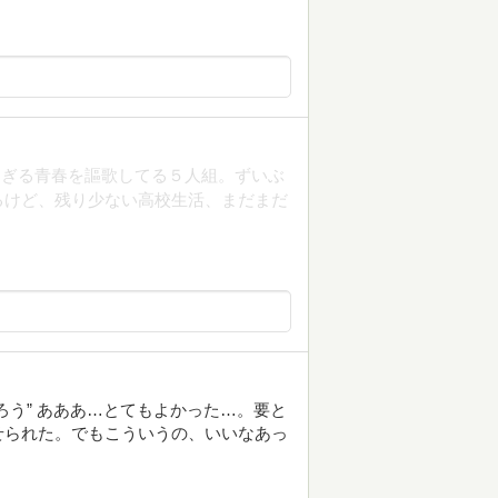
過ぎる青春を謳歌してる５人組。ずいぶ
るけど、残り少ない高校生活、まだまだ
ろう” あああ…とてもよかった…。要と
せられた。でもこういうの、いいなあっ