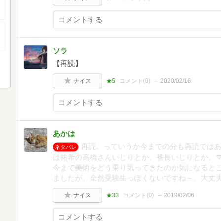
ソラ
【再読】
ナイス
★5
コメント(
0
)
2020/02/16
あかは
再読。っていうか今までの分も再読では
ネタバレ
は祐希の高橋さんいじりとか、番長いじりとか、マ
今まで美術をどう乗り気ってきたのか気になると
ましたが、全然受験生っぽくないですね～。大丈
ナイス
★33
コメント(
0
)
2019/02/06