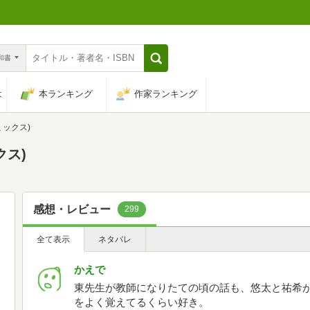
n和書
は
本ランキング
作家ランキング
ミックス)
クス)
感想・レビュー
299
全て表示
ネタバレ
かえで
東先生が教師になりたての頃の話も、悠太と祐希
をよく覚えてるくらい好き。