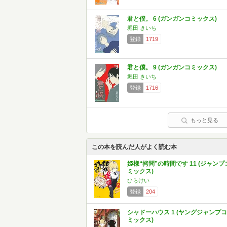
君と僕。 6 (ガンガンコミックス)
堀田 きいち
登録
1719
君と僕。 9 (ガンガンコミックス)
堀田 きいち
登録
1716
もっと見る
この本を読んだ人がよく読む本
姫様“拷問”の時間です 11 (ジャンプ
ミックス)
ひらけい
登録
204
シャドーハウス 1 (ヤングジャンプコ
ミックス)