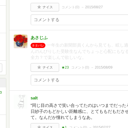
ナイス
コメント(
0
)
2015/08/27
あさじふ
一年生の新聞部員くんから見ても、眩し
ネタバレ
んのんびりした受験生なんでちょっと心配にもな
全力？で楽しんで欲しいな。
ナイス
★23
コメント(
0
)
2015/08/09
コ
salt
“同じ目の高さで笑い合ってたのはいつまでだった
日紗子のもどかしい距離感に、とてももだもださ
て。なんだか憧れてしまうなあ。
ナイス
★1
コメント(
0
)
2015/07/27