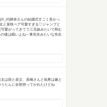
/_///)静奈さんの結婚式すごく良かっ
太と茉咲ペア可愛すぎる♡ジャンプと
咲可愛がってきてて三兄妹みたいで和む
ルの後は眠いよね～東先生みたいな先生
悠太は姪と叔父、高橋さんと祐希は嫁と
ゆうたんに全部持ってかれたけどね