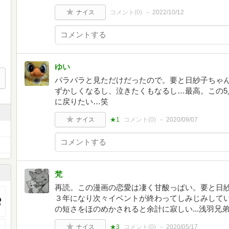
ナイス
コメント(
0
)
2022/10/12
ゆい
パラパラと見ただけだったので。要と日紗子ちゃ
ずかしくなるし、泣きたくもなるし…最高。この5
に戻りたい…笑
ナイス
★1
コメント(
0
)
2020/09/07
梵
再読。この漫画の恋愛は凄く甘酸っぱい。要と日
３年になり次々イベントが終わってしみじみして
の短さをほのめかされると余計に寂しい...浅羽兄
ナイス
★3
コメント(
0
)
2020/05/17