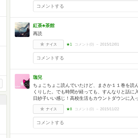
紅茶♣︎茶館
再読
ナイス
★1
コメント(
0
)
2015/12/01
珈兒
ちょこちょこ読んでいたけど、まさか１１巻を読
くりした。でも時間が経っても、すんなりと話に
日紗子いい感じ！高校生活もカウントダウンに入って
ナイス
★8
コメント(
0
)
2015/11/22