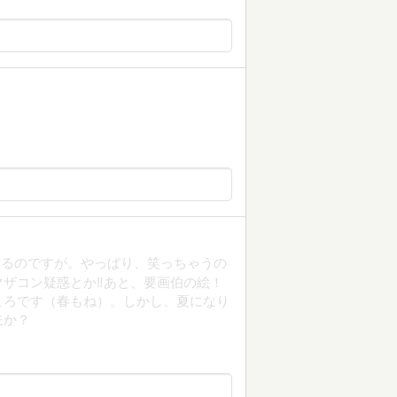
あるのですが。やっぱり、笑っちゃうの
ザコン疑惑とか‼️あと、要画伯の絵！
ころです（春もね）。しかし、夏になり
夫か？