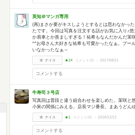
英知＠マンガ専用
(再)まさか要がキスしようとするとは思わなかった(//
たです。今回は写真を注文する話がお気に入り♪悠
か肩車とか羨ましすぎる！祐希もなんだかんだ茉
^^お母さん大好きな祐希も可愛かったなぁ。プー
いなかったなぁ～
ナイス
★24
コメント(
0
)
2017/08/21
牛寿司３号店
写真回は普段と違う組合わせを楽しめた。茉咲と
小舅の関係にみえる。店長マジ番長。まあうどん
ナイス
★1
コメント(
0
)
2016/12/12