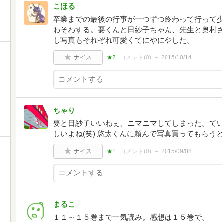
こほる
卒業までの最後の行事が一つずつ終わって行って
わそわする。要くんと日紗子ちゃん、先生と奥村
し写真もそれぞれ可愛くてにやにやした。
ナイス
★2
コメント(
0
)
2015/10/14
ちゃり
要と日紗子いいねぇ、ニマニマしてしまった。て
しいよね(笑) 悠太くんに頼んで写真買ってもら
ナイス
★1
コメント(
0
)
2015/09/08
まるこ
１１～１５巻まで一気読み。感想は１５巻で。