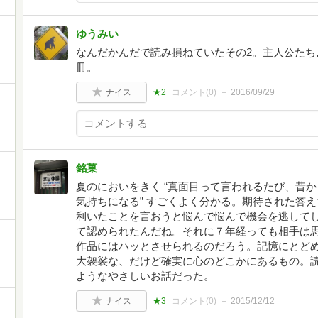
ゆうみい
なんだかんだで読み損ねていたその2。主人公たち
冊。
ナイス
★2
コメント(
0
)
2016/09/29
銘菓
夏のにおいをきく “真面目って言われるたび、昔
気持ちになる” すごくよく分かる。期待された答
利いたことを言おうと悩んで悩んで機会を逃してし
て認められたんだね。それに７年経っても相手は思
作品にはハッとさせられるのだろう。記憶にとど
大袈裟な、だけど確実に心のどこかにあるもの。
ようなやさしいお話だった。
ナイス
★3
コメント(
0
)
2015/12/12