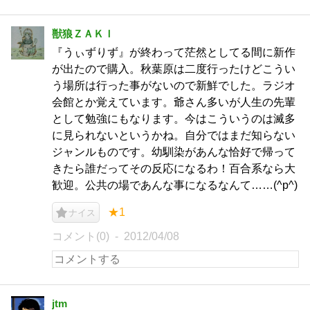
獣狼ＺＡＫＩ
『うぃずりず』が終わって茫然としてる間に新作
が出たので購入。秋葉原は二度行ったけどこうい
う場所は行った事がないので新鮮でした。ラジオ
会館とか覚えています。爺さん多いが人生の先輩
として勉強にもなります。今はこういうのは滅多
に見られないというかね。自分ではまだ知らない
ジャンルものです。幼馴染があんな恰好で帰って
きたら誰だってその反応になるわ！百合系なら大
歓迎。公共の場であんな事になるなんて……(^p^)
★1
ナイス
コメント(0)
2012/04/08
jtm