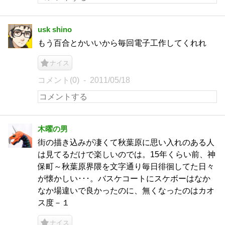
usk shino
もう百合とかいいから毎回電子工作してくれれ
ナイス
コメント(0)
2011/05/18
木曜の男
街の描き込みが凄くて秋葉原に思い入れのある人
は見てるだけで楽しいのでは。15年くらい前、神
保町～秋葉原界隈を文字通り毎日徘徊してた日々
が懐かしい･･･。バスケコートにスケボーはなか
なか場違いで良かったのに、無くなったのはカオ
ス度－１
ナイス