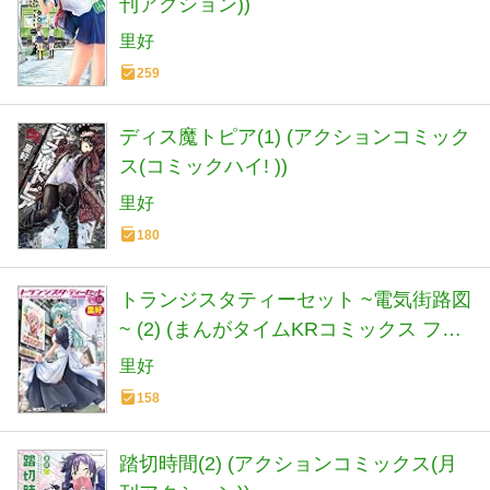
刊アクション))
里好
259
ディス魔トピア(1) (アクションコミック
ス(コミックハイ! ))
里好
180
トランジスタティーセット ~電気街路図
~ (2) (まんがタイムKRコミックス フォ
ワードシリーズ)
里好
158
踏切時間(2) (アクションコミックス(月