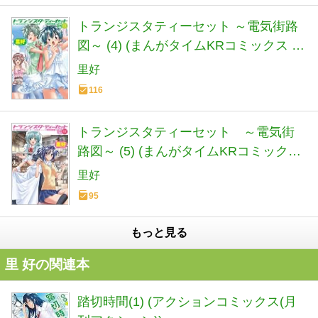
トランジスタティーセット ～電気街路
図～ (4) (まんがタイムKRコミックス フ
ォワードシリーズ)
里好
116
トランジスタティーセット ～電気街
路図～ (5) (まんがタイムKRコミックス
フォワードシリーズ)
里好
95
もっと見る
里 好の関連本
踏切時間(1) (アクションコミックス(月