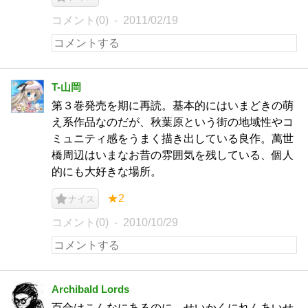
コメント(0)
2011/02/19
T-山岡
第３巻発売を期に再読。基本的にはいまどきの萌
え系作品なのだが、秋葉原という街の地域性やコ
ミュニティ感をうまく描き出している良作。萬世
橋周辺はいまなお昔の雰囲気を残している、個人
的にも大好きな場所。
★2
ナイス
コメント(0)
2010/10/29
Archibald Lords
百合はこんなにあるのに、せいかくにれんあいせ