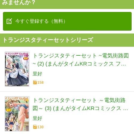
みませんか？
今すぐ登録する（無料）
トランジスタティーセットシリーズ
トランジスタティーセット ~電気街路図
~ (2) (まんがタイムKRコミックス フォ
ワードシリーズ)
里好
158
トランジスタティーセット ～電気街路
図～ (3) (まんがタイムKRコミックス フ
ォワードシリーズ)
里好
130