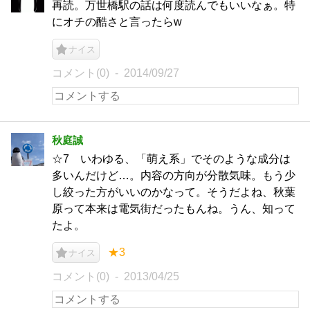
再読。万世橋駅の話は何度読んでもいいなぁ。特
にオチの酷さと言ったらw
ナイス
コメント(0)
2014/09/27
秋庭誠
☆7 いわゆる、「萌え系」でそのような成分は
多いんだけど…。内容の方向が分散気味。もう少
し絞った方がいいのかなって。そうだよね、秋葉
原って本来は電気街だったもんね。うん、知って
たよ。
★3
ナイス
コメント(0)
2013/04/25