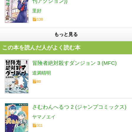
刊アクション))
里好
138
もっと見る
この本を読んだ人がよく読む本
冒険者絶対殺すダンジョン 3 (MFC)
道満晴明
80
さむわんへるつ 2 (ジャンプコミックス)
ヤマノエイ
311