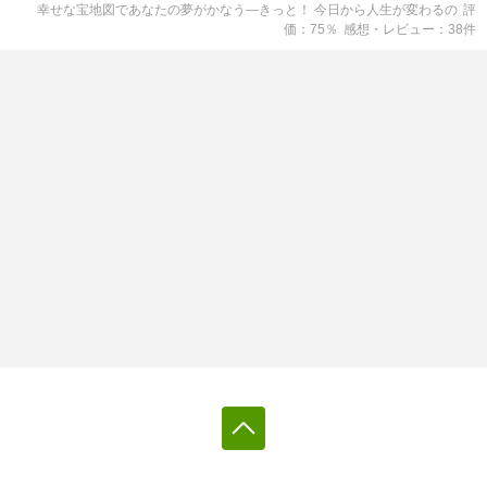
幸せな宝地図であなたの夢がかなう―きっと！ 今日から人生が変わる
の
評
価
75
％
感想・レビュー
38
件