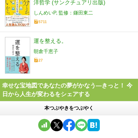
洋哲学 (サンクチュアリ出版)
しんめいP
監修：鎌田東二
5711
運を整える。
朝倉千恵子
27
幸せな宝地図であなたの夢がかなう―きっと！ 今
日から人生が変わるをシェアする
本つぶやきをつぶやく