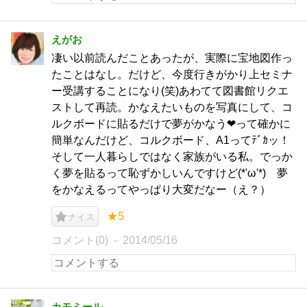
えがお
凄い以前読んだことあったが、実際に宝地図作っ
たことはなし。だけど、今度行きがかり上セミナ
ー受講することになり(笑)あわてて図書館リクエ
ストして再読。かなえたいものを写真にして、コ
ルクボードに貼るだけで夢がかなう❤って確かに
簡単なんだけど、コルクボード、A1ってﾃﾞｶッ！
そして一人暮らしではなく家族がいる私。でっか
く夢を貼るって恥ずかしいんですけど(*'ω'*) 夢
をかなえるってやっぱり大変だなー（え？）
★5
ナイス
コメント(0)
2014/05/16
カモミール