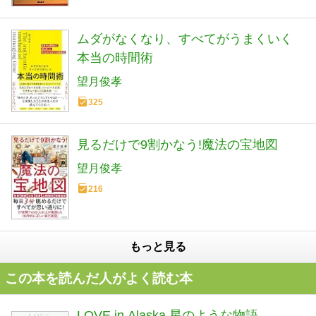
ムダがなくなり、すべてがうまくいく
本当の時間術
望月俊孝
325
見るだけで9割かなう!魔法の宝地図
望月俊孝
216
もっと見る
この本を読んだ人がよく読む本
LOVE in Alaska 星のような物語