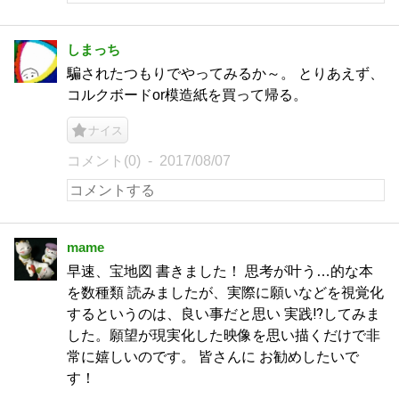
しまっち
騙されたつもりでやってみるか～。 とりあえず、
コルクボードor模造紙を買って帰る。
ナイス
コメント(0)
2017/08/07
mame
早速、宝地図 書きました！ 思考が叶う…的な本
を数種類 読みましたが、実際に願いなどを視覚化
するというのは、良い事だと思い 実践⁉︎してみま
した。願望が現実化した映像を思い描くだけで非
常に嬉しいのです。 皆さんに お勧めしたいで
す！