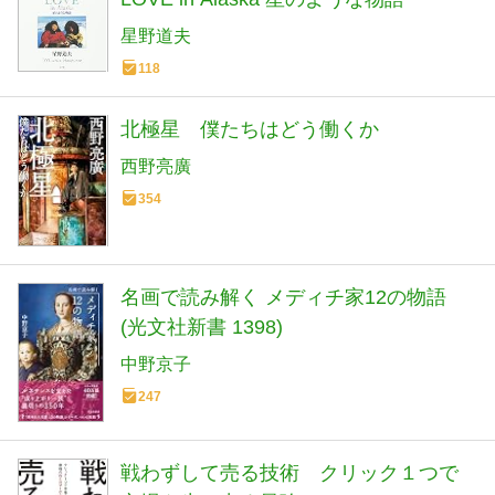
星野道夫
118
北極星 僕たちはどう働くか
西野亮廣
354
名画で読み解く メディチ家12の物語
(光文社新書 1398)
中野京子
247
戦わずして売る技術 クリック１つで