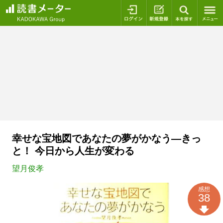
ログイン
新規登録
本を探
幸せな宝地図であなたの夢がかなう―きっ
と！ 今日から人生が変わる
望月俊孝
感想
38