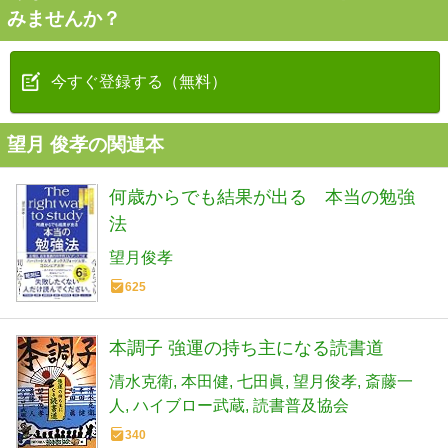
みませんか？
今すぐ登録する（無料）
望月 俊孝の関連本
何歳からでも結果が出る 本当の勉強
法
望月俊孝
625
本調子 強運の持ち主になる読書道
清水克衛
本田健
七田眞
望月俊孝
斎藤一
人
ハイブロー武蔵
読書普及協会
340