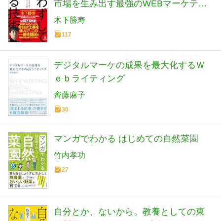
市場を生み出す最強のWEBマーケティ
ング術
木下勝寿
117
デジタルマーケの成果を最大化するＷ
ｅｂライティング
齊藤麻子
30
マンガでわかる はじめての自然菜園
竹内孝功
27
自分とか、ないから。教養としての東