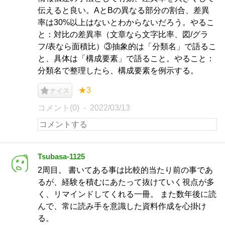
伝えると良い。AとBの異なる部分の割合、差異
率は30%以上はないとわからないだろう。やるこ
と：対比の差異率（文章なら文字比率、図/グラ
フ/表なら面積比）③抽象的は「分類名」で語るこ
と、具体は「構成要素」で語ること。やること：
分類名で整理したら、構成要素を例示する。
★3
ナイス
コメント(0)
2022/03/13
Tsubasa-1125
2周目。 書いてある事は比較的当たり前の事であ
るが、経験を積むにあたって抜けていく視点が多
く、リマインドしてくれる一冊。 また数年後に読
んで、常に読み手を意識した資料作成を心掛け
る。