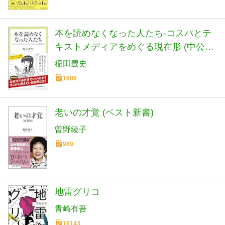
本を読めなくなった人たち-コスパとテ
キストメディアをめぐる現在形 (中公新
書ラクレ 861)
稲田豊史
1686
老いの才覚 (ベスト新書)
曽野綾子
989
地雷グリコ
青崎有吾
16143