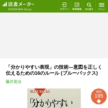
ログイン
新規登録
本を探
「分かりやすい表現」の技術―意図を正しく
伝えるための16のルール (ブルーバックス)
藤沢晃治
感想
195