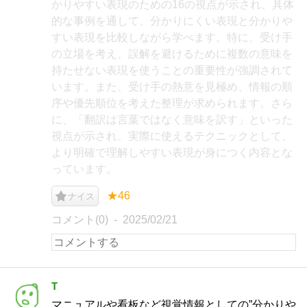
かりやすい表現のための16の視点が示され、具体
的な事例を通して、分かりにくい表現と分かりや
すい表現を比較しながら学べます。特に、受け手
の立場を考え、誤解を避けるために複数の意味を
持たせない表現を使うことの重要性が強調されて
います。また、受け手の熱意を見極め、情報の順
序や優先順位を考えた整理が求められます。さら
に、「翻訳は言葉ではなく意味を訳す」といった
視点が示され、実際に使えるテクニックとして、
より明確で理解しやすい表現が身につく内容とな
っています。
★46
ナイス
コメント(0)
2025/02/21
T
マニュアルや看板など視覚情報としての”分かりや