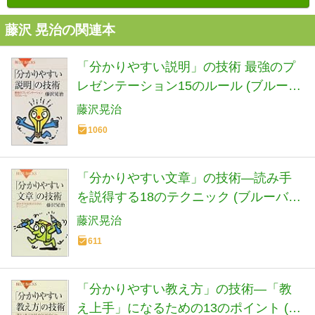
藤沢 晃治の関連本
「分かりやすい説明」の技術 最強のプ
レゼンテーション15のルール (ブルーバ
ックス)
藤沢晃治
1060
「分かりやすい文章」の技術―読み手
を説得する18のテクニック (ブルーバッ
クス)
藤沢晃治
611
「分かりやすい教え方」の技術―「教
え上手」になるための13のポイント (ブ