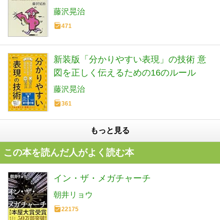
ルーバックス)
藤沢晃治
471
新装版「分かりやすい表現」の技術 意
図を正しく伝えるための16のルール
藤沢晃治
361
もっと見る
この本を読んだ人がよく読む本
イン・ザ・メガチャーチ
朝井リョウ
22175