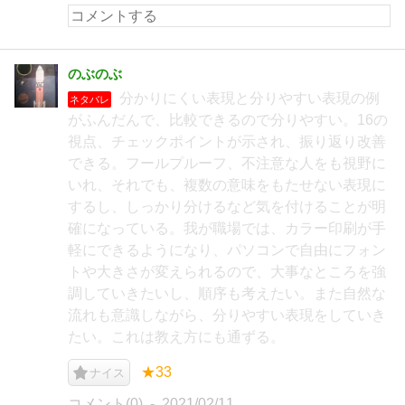
のぶのぶ
分かりにくい表現と分りやすい表現の例
ネタバレ
がふんだんで、比較できるので分りやすい。16の
視点、チェックポイントが示され、振り返り改善
できる。フールプルーフ、不注意な人をも視野に
いれ、それでも、複数の意味をもたせない表現に
するし、しっかり分けるなど気を付けることが明
確になっている。我が職場では、カラー印刷が手
軽にできるようになり、パソコンで自由にフォン
トや大きさが変えられるので、大事なところを強
調していきたいし、順序も考えたい。また自然な
流れも意識しながら、分りやすい表現をしていき
たい。これは教え方にも通ずる。
★33
ナイス
コメント(0)
2021/02/11