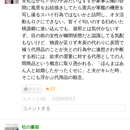
失礼ながらアホの子みたいなすずが家事労働の合
間に風景をお絵描きしてたら憲兵が軍艦の機密を
写し撮るスパイ行為ではないかと詰問し、オタ活
動もロクにできない。皆イイ匂いのする幻めいた
桃源郷に迷い込んでも、遊郭とは気付かないす
ず。目の前の女性が幽閉状態だと認識してる気配
もないけど、物資が足りず木炭の代わりに炭団で
補う代用品のことが夫との行為中に連想され中断
する程には、欲求の需要に対する代用としての人
間商品という概念に取り憑かれる。「ほんまはあ
ん人と結婚したかったくせに」と夫がキレた時、
そこにも浮かぶ代用品の観念。
★10
ナイス
コメント(0)
2025/08/13
杜の書架