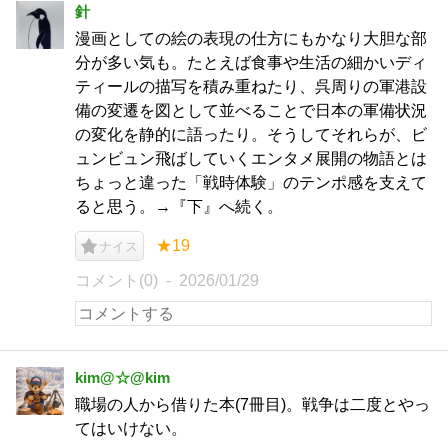
針
漫画としての絵の表現の仕方にもかなり大胆な部
分が多い気も。たとえば食事や生活の細かいディ
ティールの描写を積み重ねたり、呉周りの軍港設
備の変遷を図として並べることで日本の軍備状況
の変化を静的に語ったり。そうしてそれらが、ビ
ュンビュン飛ばしていくエンタメ展開の物語とは
ちょっと違った「戦時体験」のテンポ感を支えて
ると思う。→『下』へ続く。
★19
ナイス
コメント(0)
2026/01/29
kim@☆@kim
職場の人から借りた本(7冊目)。戦争は二度とやっ
てはいけない。