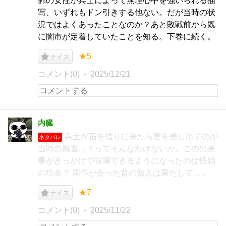
郭の女性が兵士によって無理心中を強いられる描
写、いずれもドン引きする他ない。だが当時の状
況ではよくあったことなのか？あと敗戦前から既
に闇市が定着していたことを知る。下巻に続く。
★5
ナイス
コメント(0)
2025/12/21
内臓
兵士が宿を借りに来たら妻を差し出すのが
ネタバレ
当時の風習…？ってそんなわけないか。この出来
事がきっかけで喧嘩できるようになったのは怪我
の功名？ 周作が会った昔の知人は果たして…。
★7
ナイス
コメント(0)
2025/11/22