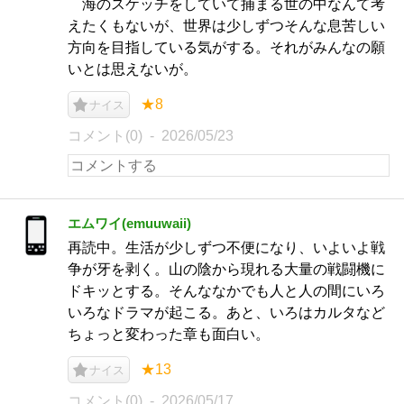
海のスケッチをしていて捕まる世の中なんて考
えたくもないが、世界は少しずつそんな息苦しい
方向を目指している気がする。それがみんなの願
いとは思えないが。
★8
ナイス
コメント(0)
2026/05/23
エムワイ(emuuwaii)
再読中。生活が少しずつ不便になり、いよいよ戦
争が牙を剥く。山の陰から現れる大量の戦闘機に
ドキッとする。そんななかでも人と人の間にいろ
いろなドラマが起こる。あと、いろはカルタなど
ちょっと変わった章も面白い。
★13
ナイス
コメント(0)
2026/05/17