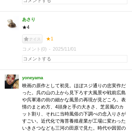
あさり
★4
★1
ナイス
コメント(0)
2025/11/01
yoneyama
映画の原作として初見。ほぼスジ通りの忠実作だ
った。呉の山の上から見下ろす大風景や戦前広島
や呉軍港の街の細かな風景の再現が見どころ。表
情のまとめ方、4頭身と手の大きさ、芝居風のカ
ット割り、それに当時風俗の下調べの念入りさが
すごい。近代化で海苔養殖産業が工場に変わった
いきさつなども三河の田原で見た。時代や因習の