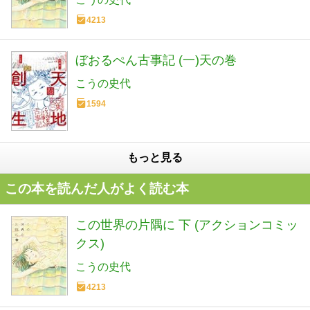
4213
ぼおるぺん古事記 (一)天の巻
こうの史代
1594
もっと見る
この本を読んだ人がよく読む本
この世界の片隅に 下 (アクションコミッ
クス)
こうの史代
4213