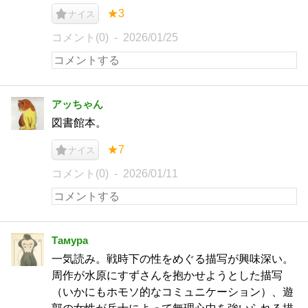
★3
ナイス
コメント(0)
2026/01/25
アッちゃん
図書館本。
★7
ナイス
コメント(0)
2026/01/11
Тамура
一気読み。戦時下の性をめぐる描写が興味深い。
周作が水原にすずさんを抱かせようとした描写
（いかにもホモソ的なコミュニケーション）、遊