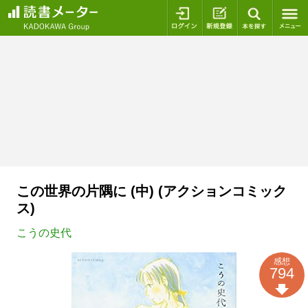
ログイン
新規登録
本を探
この世界の片隅に (中) (アクションコミック
ス)
こうの史代
感想
794