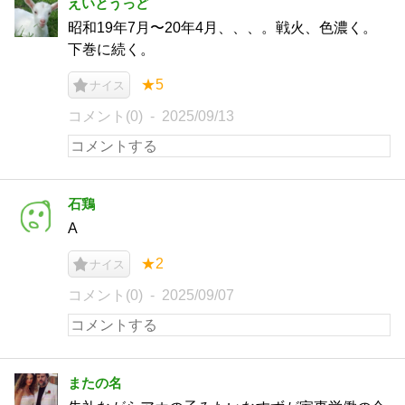
えいとうっど
昭和19年7月〜20年4月、、、。戦火、色濃く。
下巻に続く。
★5
ナイス
コメント(0)
2025/09/13
石鶏
A
★2
ナイス
コメント(0)
2025/09/07
またの名