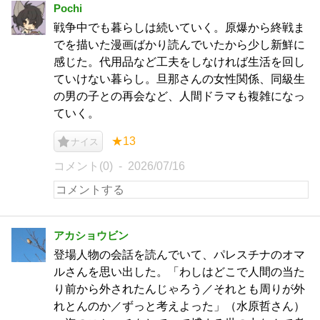
Pochi
戦争中でも暮らしは続いていく。原爆から終戦ま
でを描いた漫画ばかり読んでいたから少し新鮮に
感じた。代用品など工夫をしなければ生活を回し
ていけない暮らし。旦那さんの女性関係、同級生
の男の子との再会など、人間ドラマも複雑になっ
ていく。
★13
ナイス
コメント(0)
2026/07/16
アカショウビン
登場人物の会話を読んでいて、パレスチナのオマ
ルさんを思い出した。「わしはどこで人間の当た
り前から外されたんじゃろう／それとも周りが外
れとんのか／ずっと考えよった」（水原哲さん）