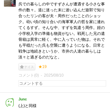
呉での暮らしの中ですずさんが遭遇する小さな事
件の数々。道に迷った末に迷い込んだ遊郭で知り
合ったリンの客が夫・周作だったことのショッ
ク。幼い頃の知り合いの海軍軍人の哲を家に連れ
てくるすず。そんな中、すずを気遣う周作。姪の
小学校入学の準備も物資がない。戦死した兄の遺
骨箱は異常に軽く、中に入っていた物は。それで
も平穏だった呉も空襲に遭うようになる。日常と
戦争は地続きというか、市井の人達の暮らしは
淡々と過ぎるのだなと。
★19
ナイス
コメント(0)
2025/08/10
Junc
(上)と同様