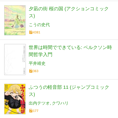
夕凪の街 桜の国 (アクションコミック
ス)
こうの史代
4381
世界は時間でできている: ベルクソン時
間哲学入門
平井靖史
363
ふつうの軽音部 11 (ジャンプコミック
ス)
出内テツオ
クワハリ
177