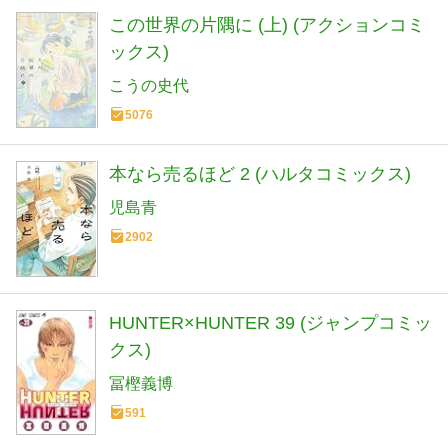
この世界の片隅に (上) (アクションコミ
ックス)
こうの史代
5076
本なら売るほど 2 (ハルタコミックス)
児島青
2902
HUNTER×HUNTER 39 (ジャンプコミッ
クス)
冨樫義博
591