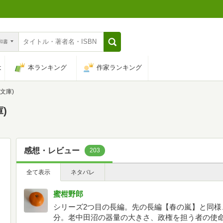
n和書
は
本ランキング
作家ランキング
文庫)
)
感想・レビュー
203
全て表示
ネタバレ
蜜柑野郎
シリーズ2つ目の長編。先の長編【春の嵐】と同様
分。老中田沼の器量の大きさ、政権を担う者の使