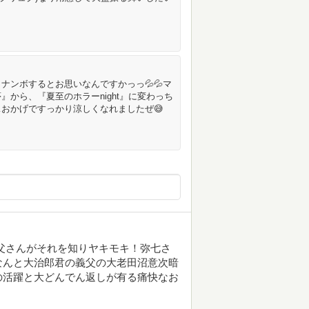
ナンボするとお思いなんですかっっ💦💦マ
から、『夏至のホラーnight』に変わっち
…おかげですっかり涼しくなれましたぜ😅
父さんがそれを知りヤキモキ！弥七さ
なんと大治郎君の義父の大老田沼意次暗
の活躍と大どんでん返しが有る痛快なお