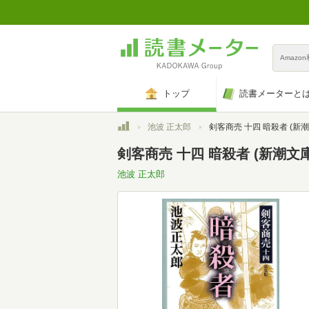
Amazo
トップ
読書メーターと
トップ
池波 正太郎
剣客商売 十四 暗殺者 (新潮
剣客商売 十四 暗殺者 (新潮文庫
池波 正太郎