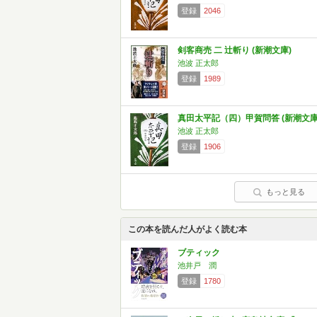
登録
2046
剣客商売 二 辻斬り (新潮文庫)
池波 正太郎
登録
1989
真田太平記（四）甲賀問答 (新潮文庫
池波 正太郎
登録
1906
もっと見る
この本を読んだ人がよく読む本
ブティック
池井戸 潤
登録
1780