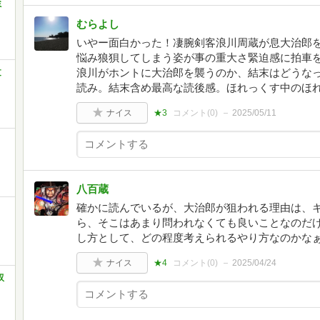
ミ
むらよし
いやー面白かった！凄腕剣客浪川周蔵が息大治郎
悩み狼狽してしまう姿が事の重大さ緊迫感に拍車
浪川がホントに大治郎を襲うのか、結末はどうな
文
読み。結末含め最高な読後感。ほれっくす中のほ
ナイス
★3
コメント(
0
)
2025/05/11
八百蔵
確かに読んでいるが、大治郎が狙われる理由は、
ら、そこはあまり問われなくても良いことなのだ
し方として、どの程度考えられるやり方なのかな
ナイス
★4
コメント(
0
)
2025/04/24
双