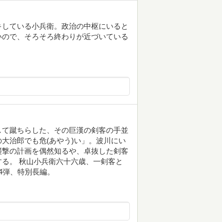
キしている小兵衛。政治の中枢にいると
いので、そろそろ終わりが近づいている
して蹴ちらした、その巨漢の剣客の手並
大治郎でも危(あやう)い」。波川にい
襲撃の計画を偶然知るや、卓抜した剣客
る。 秋山小兵衛六十六歳、一剣客と
4弾、特別長編。