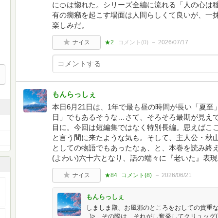
に🍊は惚れた。シリーズ全編に流れる「人の心は
有の癇癪を起こす場面は人間らしくて良いが、一抹
楽しみだ。
ナイス
★2
コメント(
0
)
2026/07/17
もんらっしぇ
本日6月21日は、1年で最も昼の時間が長い「夏
日」でもあるそうな…さて、そろそろ最期が見え
目に。今回は短編集ではなく特別長編。思えばこ
と言う間に来たような気も。そして、主人公・秋山
としての物語でもあったなぁ、と、本巻を読み終
(よわい)六十六となり、話の端々に『老いた』表現も(
ナイス
★84
コメント(
8
)
2026/06/21
もんらっしぇ
しましま殿、お風邪のところをおしての貴重な
_)> その際は、それがし奮発してクリュッグ