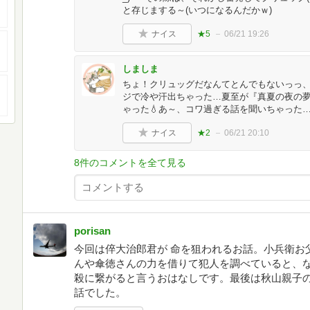
と存じまする～(いつになるんだかｗ)
ナイス
★5
06/21 19:26
しましま
ちょ！クリュッグだなんてとんでもないっっ、
ジで冷や汗出ちゃった…夏至が『真夏の夜の夢』
ゃった💧あ～、コワ過ぎる話を聞いちゃった
ナイス
★2
06/21 20:10
8件のコメントを全て見る
porisan
今回は倅大治郎君が 命を狙われるお話。小兵衛お
んや傘徳さんの力を借りて犯人を調べていると、
殺に繋がると言うおはなしです。最後は秋山親子
話でした。