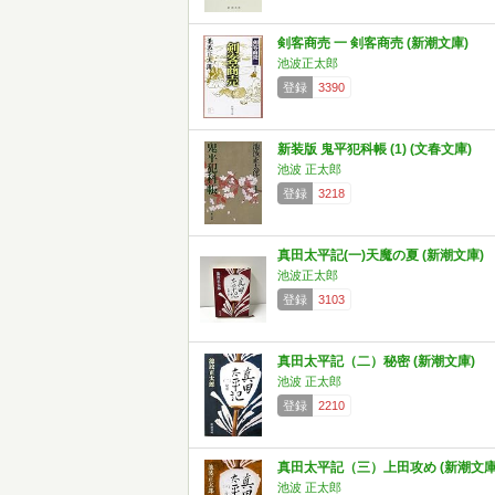
剣客商売 一 剣客商売 (新潮文庫)
池波正太郎
登録
3390
新装版 鬼平犯科帳 (1) (文春文庫)
池波 正太郎
登録
3218
真田太平記(一)天魔の夏 (新潮文庫)
池波正太郎
登録
3103
真田太平記（二）秘密 (新潮文庫)
池波 正太郎
登録
2210
真田太平記（三）上田攻め (新潮文庫
池波 正太郎