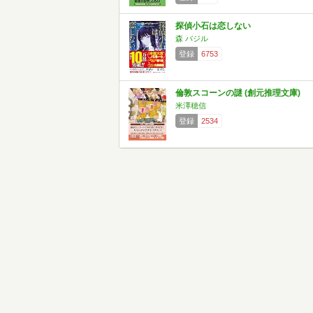
探偵小石は恋しない
森 バジル
登録
6753
倫敦スコーンの謎 (創元推理文庫)
米澤穂信
登録
2534