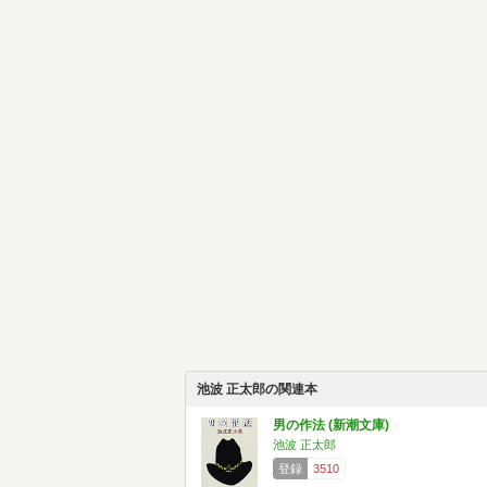
池波 正太郎の関連本
男の作法 (新潮文庫)
池波 正太郎
登録
3510