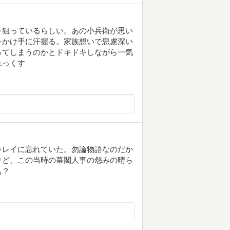
を狙っているらしい。あの小兵衛が思い
をかけ手に汗握る。家族想いで思慮深い
ってしまうのかとドキドキしながら一気
れっくす
キレイに忘れていた。勿論物語なのだか
けど、この当時の幕閣人事の怨みの晴ら
ぁ？