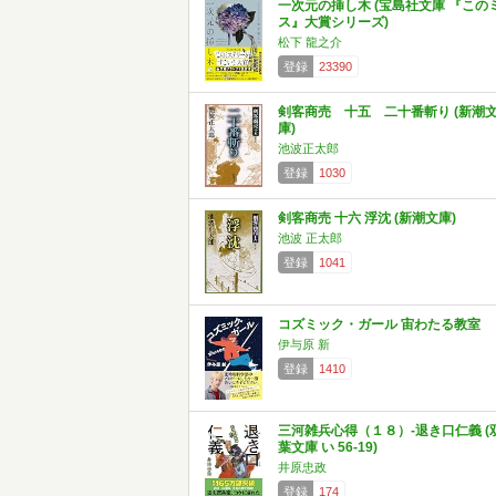
一次元の挿し木 (宝島社文庫 『この
ス』大賞シリーズ)
松下 龍之介
登録
23390
剣客商売 十五 二十番斬り (新潮
庫)
池波正太郎
登録
1030
剣客商売 十六 浮沈 (新潮文庫)
池波 正太郎
登録
1041
コズミック・ガール 宙わたる教室
伊与原 新
登録
1410
三河雑兵心得（１８）-退き口仁義 (
葉文庫 い 56-19)
井原忠政
登録
174