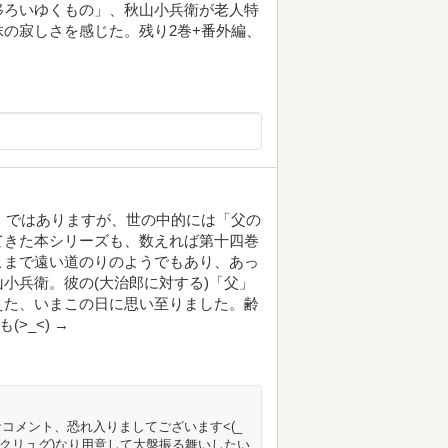
移ろいゆくもの」、秋山小兵衛が老人特
の寂しさを感じた。残り2巻+番外編、
至」ではありますが、世の中的には「父の
てきた本シリーズも、数えれば第十四巻
こまで遠い道のりのようでもあり、あっ
小兵衛。彼の(大治郎に対する)「父」
えた、いまこの日に思い至りました。齢
>_<) →
コメント、恐れ入りましてございます<(_
(クリュグ)なり用意して大盤振る舞いしたい