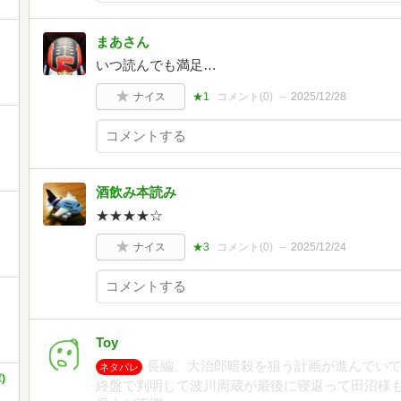
まあさん
いつ読んでも満足…
ナイス
★1
コメント(
0
)
2025/12/28
酒飲み本読み
★★★★☆
ナイス
★3
コメント(
0
)
2025/12/24
Toy
長編。大治郎暗殺を狙う計画が進んでい
ネタバレ
)
終盤で判明して波川周蔵が最後に寝返って田沼様