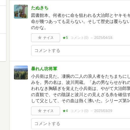
たぬきち
図書館本。何者かに命を狙われる大治郎とヤキモ
命が幾つあっても足らない。そして歴史は覆らな
のかな。
ナイス
★5
コメント(
0
)
2025/04/18
暴れん坊将軍
小兵衛は見た。凄腕の二人の浪人者をたちまちに
みを。男の名は、波川周蔵。「あの男ならせがれの
われなき胸騒ぎを覚えた小兵衛は、やがて大治郎
の直観で、その陰謀と波川との見えざる糸を確信す
して父として、その血は熱く沸いた。シリーズ第1
ナイス
★4
コメント(
0
)
2025/03/29