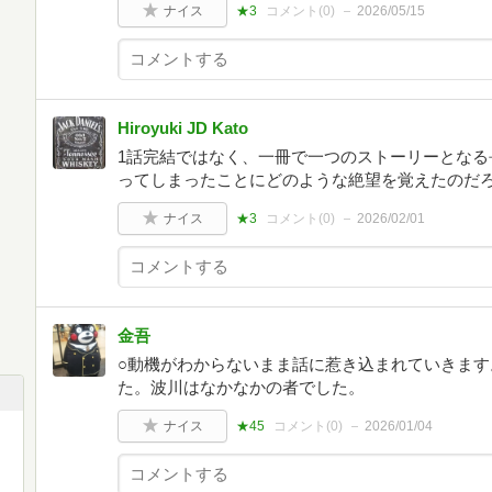
ナイス
★3
コメント(
0
)
2026/05/15
Hiroyuki JD Kato
1話完結ではなく、一冊で一つのストーリーとなる
ってしまったことにどのような絶望を覚えたのだ
ナイス
★3
コメント(
0
)
2026/02/01
金吾
○動機がわからないまま話に惹き込まれていきま
た。波川はなかなかの者でした。
ナイス
★45
コメント(
0
)
2026/01/04