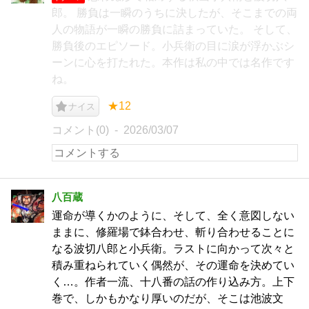
郎。 勝負は一瞬のうちに決したが、そこまでの両
人の物語が一瞬の勝負に詰まっていた。 そして、
勝負後のエピソード。小兵衛の目に涙が浮かぶシ
ーンに心を打たれた。本作は私の中では名作です
ね。
★12
ナイス
コメント(0)
2026/03/07
八百蔵
運命が導くかのように、そして、全く意図しない
ままに、修羅場で鉢合わせ、斬り合わせることに
なる波切八郎と小兵衛。ラストに向かって次々と
積み重ねられていく偶然が、その運命を決めてい
く…。作者一流、十八番の話の作り込み方。上下
巻で、しかもかなり厚いのだが、そこは池波文