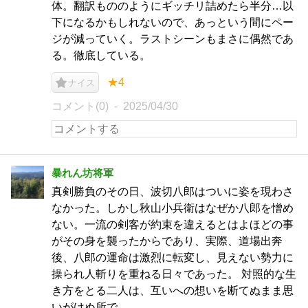
体。翻訳もののようにギッチリ詰めたら半分…以
下になるかもしれないので、あっという間にペー
ジが減っていく。ラストシーンもまさに偶然であ
る。徹底している。
★4
ナイス
コメント(0)
2025/04/30
暴れん坊将軍
真剣勝負のその日、波切八郎はついに姿を現わさ
なかった。しかし秋山小兵衛はなぜか八郎を憎め
ない。一流の剣客が約束を違えるとはよほどの事
がその身を襲ったからであり、実際、道場出奔
後、八郎の運命は激烈に転変し、見えない勢力に
操られ人斬りを重ねる日々であった。 対照的な生
き方をとる二人は、互いへの想いを断てぬまま思
いがけぬ所で……。