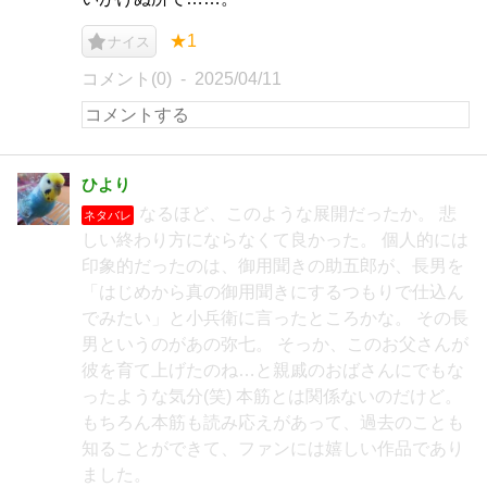
★1
ナイス
コメント(0)
2025/04/11
ひより
なるほど、このような展開だったか。 悲
ネタバレ
しい終わり方にならなくて良かった。 個人的には
印象的だったのは、御用聞きの助五郎が、長男を
「はじめから真の御用聞きにするつもりで仕込ん
でみたい」と小兵衛に言ったところかな。 その長
男というのがあの弥七。 そっか、このお父さんが
彼を育て上げたのね…と親戚のおばさんにでもな
ったような気分(笑) 本筋とは関係ないのだけど。
もちろん本筋も読み応えがあって、過去のことも
知ることができて、ファンには嬉しい作品であり
ました。