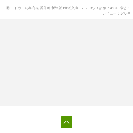
黒白 下巻―剣客商売 番外編 新装版 (新潮文庫 い 17-18)
の
評価
49
％
感想・
レビュー
140
件