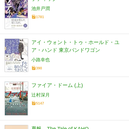
池井戸潤
1781
アイ・ウォント・トゥ・ホールド・ユ
ア・ハンド 東京バンドワゴン
小路幸也
390
ファイア・ドーム (上)
辻村深月
5147
夏帆 The Tale of KAHO