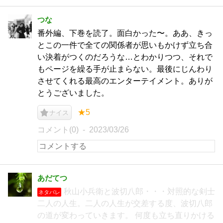
つな
番外編、下巻を読了。面白かった〜。ああ、きっ
とこの一件で全ての関係者が思いもかけず立ち合
い決着がつくのだろうな…とわかりつつ、それで
もページを繰る手が止まらない。最後にじんわり
させてくれる最高のエンターテイメント。ありが
とうございました。
★5
ナイス
コメント(0)
2023/03/26
あだてつ
秋山小兵衛と波切八郎・・・対照的な剣士
ネタバレ
二人の人生。二人の人生が交差する度、波切八郎
の道が変わっていきます。 何度も立ち直りかける