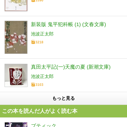
3390
新装版 鬼平犯科帳 (1) (文春文庫)
池波正太郎
3218
真田太平記(一)天魔の夏 (新潮文庫)
池波正太郎
3103
もっと見る
この本を読んだ人がよく読む本
ブティック