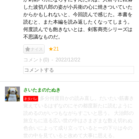
した波切八郎の姿が小兵衛の心に焼きついていた
からかもしれないと、今回読んで感じた。本書を
読むと、また本編を読み返したくなってしまう。
何度読んでも飽きないとは、剣客商売シリーズは
不思議なものだ。
★21
ナイス
コメント(0)
2022/12/22
さいたまのたぬき
多分何度目かの読み直し。だいたい筋書き
ネタバレ
覚えているはずなのにその都度新たに読むように
読めるのがいつもながらすごいと思う。 大治郎の
旅立ちに送る広い世の中はさまざまな数え切れぬ
色合いによって成り立っているとーの下りは今の
世の中を見ていると改めて大事に思える。