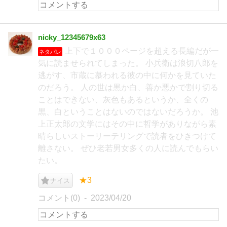
nicky_12345679x63
上下で１０００ページを超える長編だが一
ネタバレ
気に読ませられてしまった。 小兵衛は浪切八郎を
逃がす、市蔵に慕われる彼の中に何かを見ていた
のだろう。 人の世は黒か白、善か悪かで割り切る
ことはできない、灰色もあるというか、全くの
黒、白ということはないのではないだろうか。 池
上正太郎の文学にはその中に哲学がありながら素
晴らしいストーリーテリングで読者をひきつけて
離さない。 ぜひ老若男女多くの人に読んでもらい
たい。
★3
ナイス
コメント(0)
2023/04/20