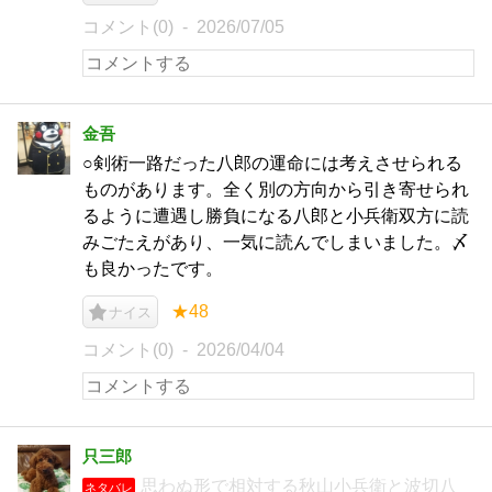
コメント(0)
2026/07/05
金吾
○剣術一路だった八郎の運命には考えさせられる
ものがあります。全く別の方向から引き寄せられ
るように遭遇し勝負になる八郎と小兵衛双方に読
みごたえがあり、一気に読んでしまいました。〆
も良かったです。
★48
ナイス
コメント(0)
2026/04/04
只三郎
思わぬ形で相対する秋山小兵衛と波切八
ネタバレ