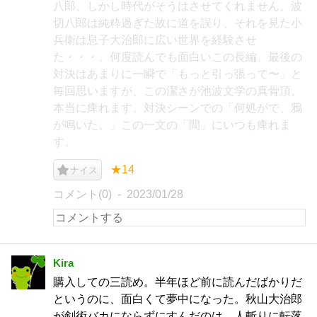
八郎、しかし時代がそうはさせてくれません。波
切八郎は純粋過ぎた故に道を誤り、それを見た小
兵衛は息子大治郎に広い世界を経験させ
た・・・。何度読んでも面白いこの長編。最後の
対決はあまりに一瞬で「もっと引っ張って〜」と
毎回思いますが、この潔さが池波文学の真骨頂。
本当に痺れます。対決シーンでの「何処がで、鴉
が鳴いた。」この一文の「間」にいつも痺れま
す。
★14
ナイス
コメント(0)
2023/01/28
Kira
購入しての三読め。半年ほど前に読んだばかりだ
というのに、面白くて夢中になった。秋山大治郎
が剣術バカにならずにすんだのは、人斬りに転落