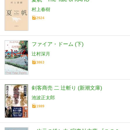
村上春樹
2924
ファイア・ドーム (下)
辻村深月
3863
剣客商売 二 辻斬り (新潮文庫)
池波正太郎
1989