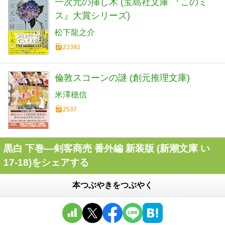
一次元の挿し木 (宝島社文庫 『このミ
ス』大賞シリーズ)
松下龍之介
23392
倫敦スコーンの謎 (創元推理文庫)
米澤穂信
2537
黒白 下巻―剣客商売 番外編 新装版 (新潮文庫 い
17-18)をシェアする
本つぶやきをつぶやく