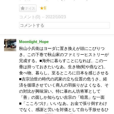
★6
ナイス
コメント(0)
2022/10/23
Moonlight_Hope
秋山小兵衛はヨーダに置き換えが頭にこびりつ
き。この下巻で秋山家のファミリーヒストリーが
完成する。■海外に暮らすことになれば、この一
冊は持っておきたいなあ。生き物(蛇や燕など)、
食べ物、暮らし。至るところに日本を感じさせる
■吉宗治世の時代の武家の立ち位置の危うさ、経
済を循環させていく商人の羽振りがよくなる、そ
の対比が興味深い。特に暴れん坊将軍として
「善」の面しか知らない吉宗の「暗黒」な一面
■「こころづけ」いいなあ。お金で張り倒すわけ
でなく、感謝と労いを対価として自ら手放せるひ