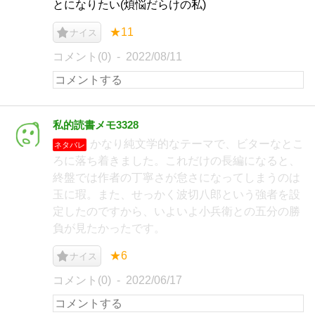
とになりたい(煩悩だらけの私)
★11
ナイス
コメント(0)
2022/08/11
私的読書メモ3328
かなり純文学的なテーマで、ビターなとこ
ネタバレ
ろに落ち着きました。これだけの長編になると、
終盤では作者の丁寧さが怠さになってしまうのは
玉に瑕。また、せっかく波切八郎という強者を設
定したのですから、いよいよ小兵衛との五分の勝
負が見たかったです。
★6
ナイス
コメント(0)
2022/06/17