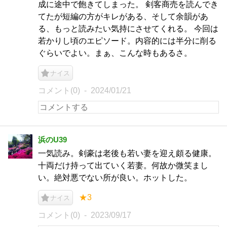
成に途中で飽きてしまった。 剣客商売を読んでき
てたが短編の方がキレがある、そして余韻があ
る、もっと読みたい気持にさせてくれる。 今回は
若かりし頃のエピソード。内容的には半分に削る
ぐらいでよい。まぁ、こんな時もあるさ。
ナイス
コメント(0)
2024/01/21
浜のU39
一気読み。剣豪は老後も若い妻を迎え頗る健康。
十両だけ持って出ていく若妻。何故か微笑まし
い。絶対悪でない所が良い。ホットした。
★3
ナイス
コメント(0)
2023/09/17