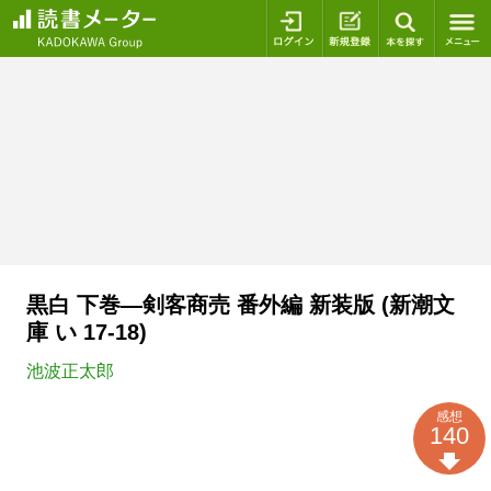
ログイン
新規登録
本を探
黒白 下巻―剣客商売 番外編 新装版 (新潮文
庫 い 17-18)
池波正太郎
感想
140