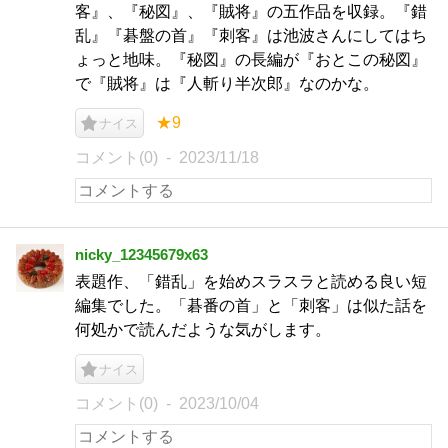
客』、『秘図』、『賊将』の五作品を収録。『錯
乱』『碁盤の首』『刺客』は池波さんにしてはち
ょっと地味。『秘図』の長編が『おとこの秘図』
で『賊将』は『人斬り半次郎』なのかな。
★9
ナイス
コメント(0)
2023/11/18
nicky_12345679x63
表題作、「錯乱」を始めスラスラと読める良い短
編集でした。「碁番の首」と「刺客」は似た話を
何処かで読んだような気がします。
ナイス
コメント(0)
2023/10/04