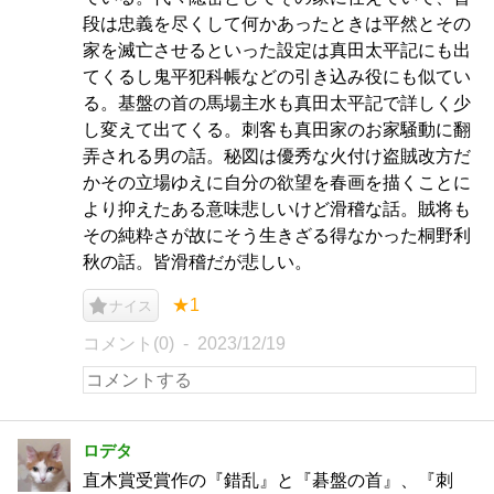
段は忠義を尽くして何かあったときは平然とその
家を滅亡させるといった設定は真田太平記にも出
てくるし鬼平犯科帳などの引き込み役にも似てい
る。基盤の首の馬場主水も真田太平記で詳しく少
し変えて出てくる。刺客も真田家のお家騒動に翻
弄される男の話。秘図は優秀な火付け盗賊改方だ
かその立場ゆえに自分の欲望を春画を描くことに
より抑えたある意味悲しいけど滑稽な話。賊将も
その純粋さが故にそう生きざる得なかった桐野利
秋の話。皆滑稽だが悲しい。
★1
ナイス
コメント(0)
2023/12/19
ロデタ
直木賞受賞作の『錯乱』と『碁盤の首』、『刺