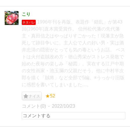
こり
1996年刊を再版、表題作「錯乱」が第43
ネタバレ
回(1960年)直木賞受賞作。 信州松代藩の先代藩
主・真田信之はやっぱりすごかった！現藩主が急
死して跡目争いに。主人公で人の好い男・実は酒
井忠清の隠密がとっても気の毒というお話。 ベス
トは火付盗賊改め方・徳山秀栄がストレス発散で
始めた夜毎の楽しみ「秘図」。実在する江戸中期
の女性画家・池玉瀾の父親だそう。他に中村半次
郎を描く「賊将」など全部で5編。※うっかり旧版
に感想を書いてしまいました…。
★52
ナイス
コメント(0)
2022/10/23