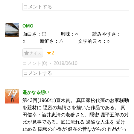
OMO
面白さ：◎ 興味：○ 読みやすさ：
○ 新鮮さ：△ 文学的云々：○
★2
ナイス
コメント(0)
2019/06/10
遥かなる想い
第43回(1960年)直木賞。 真田家松代藩のお家騒動
を題材に 隠密の無情さを描いた作品である。 真
田信幸・酒井忠清の老獪さと、隠密 堀平五郎の対
比が見事である。底に流れる 過酷な人生を 受け
止める 隠密の心得が 健在の昔ながらの 作品だっ