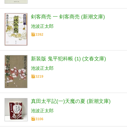
剣客商売 一 剣客商売 (新潮文庫)
池波正太郎
3392
新装版 鬼平犯科帳 (1) (文春文庫)
池波正太郎
3219
真田太平記(一)天魔の夏 (新潮文庫)
池波正太郎
3106