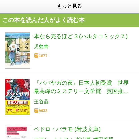
もっと見る
この本を読んだ人がよく読む本
本なら売るほど 3 (ハルタコミックス)
児島青
1877
『ババヤガの夜』日本人初受賞 世界
最高峰のミステリー文学賞 英国推理
作家協会賞(ダガー賞） (河出文庫 お 46-
王谷晶
1)
9933
ペドロ・パラモ (岩波文庫)