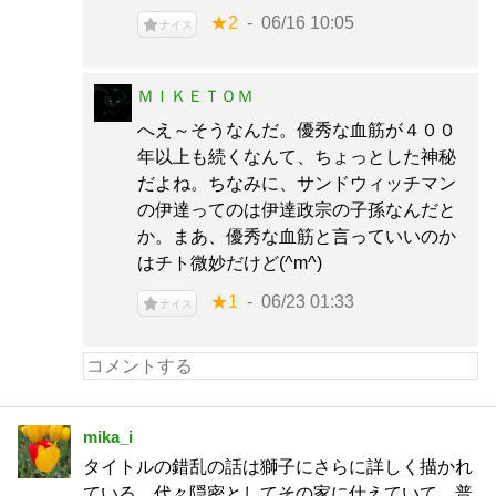
★2
06/16 10:05
ナイス
ＭＩＫＥＴＯＭ
へえ～そうなんだ。優秀な血筋が４００
年以上も続くなんて、ちょっとした神秘
だよね。ちなみに、サンドウィッチマン
の伊達ってのは伊達政宗の子孫なんだと
か。まあ、優秀な血筋と言っていいのか
はチト微妙だけど(^m^)
★1
06/23 01:33
ナイス
mika_i
タイトルの錯乱の話は獅子にさらに詳しく描かれ
ている。代々隠密としてその家に仕えていて、普