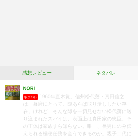
感想レビュー
ネタバレ
NORI
1960年直木賞。信州松代藩・真田信之
ネタバレ
は、幕府にとって、隙あらば取り潰ししたい存
在。けれど、そんな隙を一切見せない松代藩に送
り込まれたスパイは、表面上は真田家の忠臣。そ
の正体は家族すら知らない。唯一、長男にのみ伝
えられる極秘任務を全うできるのか。親子二代に