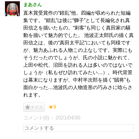
まあさん
直木賞受賞作の“錯乱”他、四編が収められた短編
集です。 “錯乱”は後に“獅子”として長編化され真
田信之を描いたもの。“刺客”も同じく真田家の騒
動を描いて魅力的でした。 池波正太郎氏の描く真
田信之は、後の“真田太平記“においても同様です
が、魅力あふれる人物この上なしです。実際にも
そうだったのでしょうが、氏の小説に魅かれて、
上田や松代、沼田を訪れる人は多いのではないで
しょうか（私もぜひ訪れてみたい…）。時代背景
は幕末になりますが、中村半次郎を描く“賊将”も
面白かった…池波氏の人物造形の巧みさに唸らさ
れます。
★9
ナイス
コメント(0)
2021/04/30