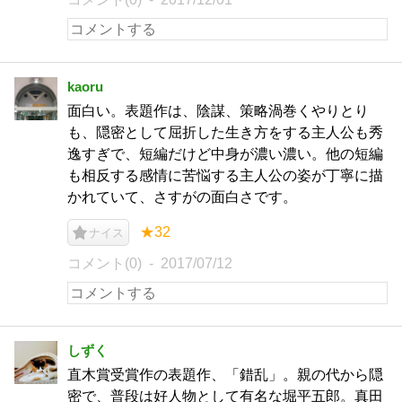
kaoru
面白い。表題作は、陰謀、策略渦巻くやりとり
も、隠密として屈折した生き方をする主人公も秀
逸すぎで、短編だけど中身が濃い濃い。他の短編
も相反する感情に苦悩する主人公の姿が丁寧に描
かれていて、さすがの面白さです。
★32
ナイス
コメント(0)
2017/07/12
しずく
直木賞受賞作の表題作、「錯乱」。親の代から隠
密で、普段は好人物として有名な堀平五郎。真田