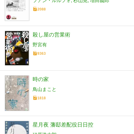
フアン・ルルフォ
杉山晃
増田義郎
2088
殺し屋の営業術
野宮有
9363
時の家
鳥山まこと
1818
星月夜 藩邸差配役日日控