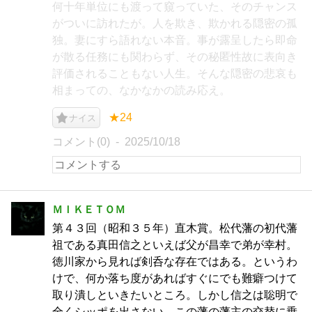
何十年単位にも渡って窺っていた、そのチャンス
がついに訪れたが。人を欺き、欺かれる隠密の孤
独。妻にすら語れない本音。事が露呈したら即命
が散る任務にも関わらず、その秘匿性故に表向き
評価されることもない人生。そんな隠密の悲哀も
相まっての、なかなかの読み応え。
★24
ナイス
コメント(0)
2025/10/18
ＭＩＫＥＴＯＭ
第４３回（昭和３５年）直木賞。松代藩の初代藩
祖である真田信之といえば父が昌幸で弟が幸村。
徳川家から見れば剣呑な存在ではある。というわ
けで、何か落ち度があればすぐにでも難癖つけて
取り潰しといきたいところ。しかし信之は聡明で
全くシッポを出さない。この藩の藩主の交替に乗