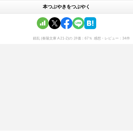
本つぶやきをつぶやく
錯乱 (春陽文庫 A 21-2)
の
評価
67
％
感想・レビュー
34
件