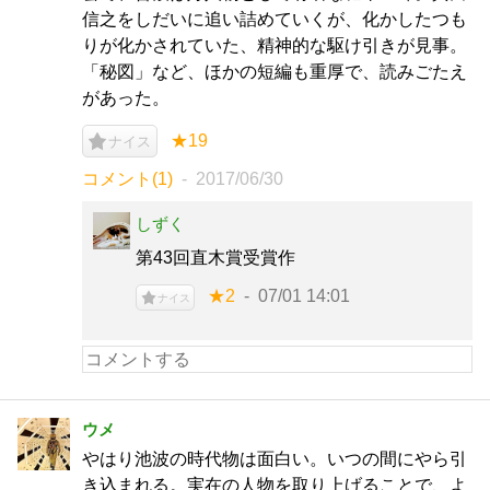
信之をしだいに追い詰めていくが、化かしたつも
りが化かされていた、精神的な駆け引きが見事。
「秘図」など、ほかの短編も重厚で、読みごたえ
があった。
★19
ナイス
コメント(1)
2017/06/30
しずく
第43回直木賞受賞作
★2
07/01 14:01
ナイス
ウメ
やはり池波の時代物は面白い。いつの間にやら引
き込まれる。実在の人物を取り上げることで、よ