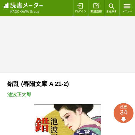
ログイン
新規登録
本を探
錯乱 (春陽文庫 A 21-2)
池波正太郎
感想
34