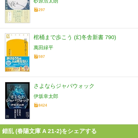
砂原浩太朗
297
棺桶まで歩こう (幻冬舎新書 790)
萬田緑平
597
さよならジャバウォック
伊坂幸太郎
8424
錯乱 (春陽文庫 A 21-2)をシェアする