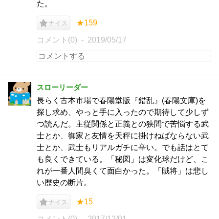
た。
★159
ナイス
コメント(0)
2019/05/17
スローリーダー
長らく古本市場で春陽堂版『錯乱』(春陽文庫)を
探し求め、やっと手に入ったので期待して少しず
つ読んだ。主従関係と正義との狭間で苦悩する武
士とか、御家と友情を天秤に掛けねばならない武
士とか、武士もリアルガチに辛い。でも話はとて
も良くできている。「秘図」は変化球だけど、こ
れが一番人間臭くて面白かった。「賊将」は悲し
い歴史の断片。
★15
ナイス
コメント(0)
2017/12/01