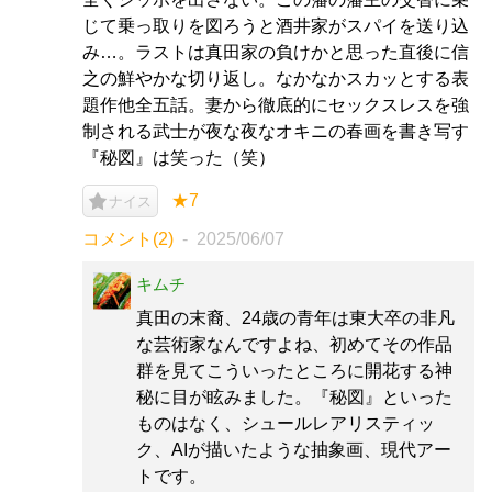
じて乗っ取りを図ろうと酒井家がスパイを送り込
み…。ラストは真田家の負けかと思った直後に信
之の鮮やかな切り返し。なかなかスカッとする表
題作他全五話。妻から徹底的にセックスレスを強
制される武士が夜な夜なオキニの春画を書き写す
『秘図』は笑った（笑）
★7
ナイス
コメント(2)
2025/06/07
キムチ
真田の末裔、24歳の青年は東大卒の非凡
な芸術家なんですよね、初めてその作品
群を見てこういったところに開花する神
秘に目が眩みました。『秘図』といった
ものはなく、シュールレアリスティッ
ク、AIが描いたような抽象画、現代アー
トです。