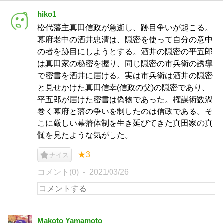
hiko1
松代藩主真田信政が急逝し、跡目争いが起こる。
幕府老中の酒井忠清は、隠密を使って自分の意中
の者を跡目にしようとする。酒井の隠密の平五郎
は真田家の秘密を握り、同じ隠密の市兵衛の誘導
で密書を酒井に届ける。実は市兵衛は酒井の隠密
と見せかけた真田信幸(信政の父)の隠密であり、
平五郎が届けた密書は偽物であった。権謀術数渦
巻く幕府と藩の争いを制したのは信政である。そ
こに厳しい幕藩体制を生き延びてきた真田家の真
髄を見たような気がした。
★3
ナイス
コメント(0)
2021/03/26
Makoto Yamamoto