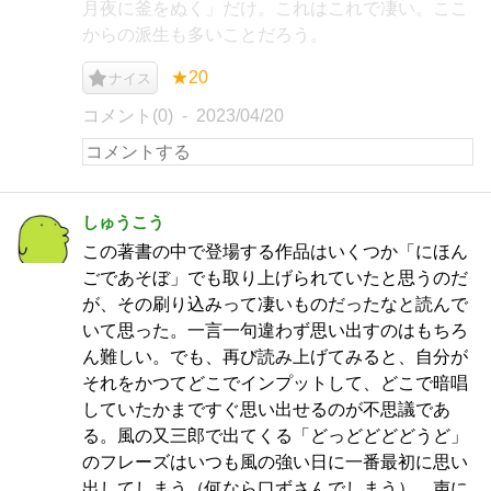
月夜に釜をぬく」だけ。これはこれで凄い。ここ
からの派生も多いことだろう。
★20
ナイス
コメント(0)
2023/04/20
しゅうこう
この著書の中で登場する作品はいくつか「にほん
ごであそぼ」でも取り上げられていたと思うのだ
が、その刷り込みって凄いものだったなと読んで
いて思った。一言一句違わず思い出すのはもちろ
ん難しい。でも、再び読み上げてみると、自分が
それをかつてどこでインプットして、どこで暗唱
していたかまですぐ思い出せるのが不思議であ
る。風の又三郎で出てくる「どっどどどどうど」
のフレーズはいつも風の強い日に一番最初に思い
出してしまう（何なら口ずさんでしまう）。声に