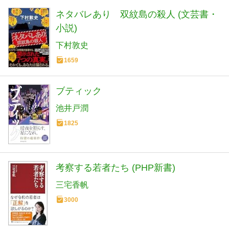
ネタバレあり 双紋島の殺人 (文芸書・
小説)
下村敦史
1659
ブティック
池井戸潤
1825
考察する若者たち (PHP新書)
三宅香帆
3000