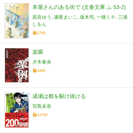
本屋さんのある街で (文春文庫 ふ 53-2)
凪良ゆう
瀬尾まいこ
坂木司
一穂ミチ
三浦
しをん
2749
楽園
夕木春央
1890
成瀬は都を駆け抜ける
宮島未奈
12764