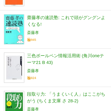
齋藤孝の速読塾: これで頭がグングンよ
くなる!
斎藤孝
945
三色ボールペン情報活用術 (角川oneテ
ーマ21 B 43)
斎藤孝
824
段取り力: 「うまくいく人」はここがち
がう (ちくま文庫 さ 28-2)
斎藤孝