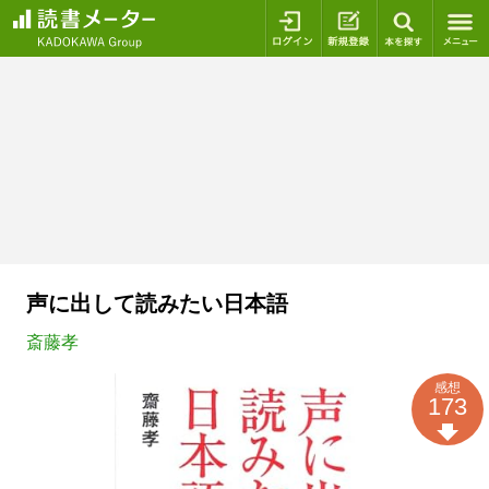
ログイン
新規登録
本を探
声に出して読みたい日本語
斎藤孝
感想
173