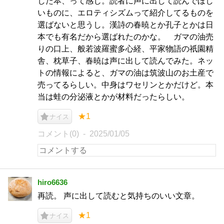
した本、って感じ。読者に声に出して読んでほし
いものに、エロティシズムって紹介してるものを
選ばないと思うし。漢詩の春暁とか孔子とかは日
本でも有名だから選ばれたのかな。 ガマの油売
りの口上、般若波羅蜜多心経、平家物語の祇園精
舎、枕草子、春暁は声に出して読んでみた。ネッ
トの情報によると、ガマの油は筑波山のお土産で
売ってるらしい。中身はワセリンとかだけど。本
当は蛙の分泌液とかが材料だったらしい。
★1
ナイス
コメント(0)
2025/01/05
hiro6636
再読。 声に出して読むと気持ちのいい文章。
★1
ナイス