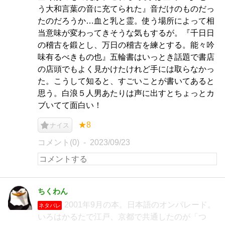
う大和言葉の音に充てられた』音だけのものだっ
たのだろうか…血と乳と霊。使う場所によって相
当意味が変わってきそうな気もするが。『千日日
の稽古を鍛とし、万日の稽古を練とする。能々吟
味有るべきもの也』五輪書はいっとき話題で書店
の店頭でもよく見かけたけれど手には取らなかっ
た。こうして知ると、すごいことが書いてあると
思う。白浪５人男あたりは声に出すとちょっとカ
ブいてて面白い！
★8
ナイス
コメント(0)
2023/09/23
ちくわん
2001年9月の本。日本語のオンパレード。
ネタバレ
いろはかるたで江戸、京都で共通したのが「つ