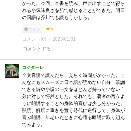
かった。今回、本書を読み、声に出すことで得ら
れる小気味良さを肌で感じることができた。明日
の国語は芥川でも読もうかしら。
★5
ナイス
コメント(0)
2023/01/31
コジターレ
全文音読で読んだら、えらく時間がかかった。こ
んなにもスムーズに日本語が読めない自分、暗誦
できる詩や小説の一文をほとんど持っていない自
分に対して愕然とした。それでも、著者の言うよ
うに朗誦することの身体的喜びは少し分かった。
黙読、解釈に重きを置く時代に逆行して、身体が
喜ぶ朗誦、年老いたときに心躍る暗誦に取り組ん
でみよう。