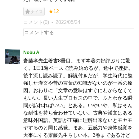
★12
ナイス
コメント(0)
2022/05/24
Nobu A
齋藤孝先生著書8冊目。まず本著の好評ぶりに驚
く。1日1遍ペースで読み始めるが、途中で挫折。
後半流し読み読了。解説付きだが、学生時代に勉
強した漢文や昔の言葉の知識がないのが一番の原
因。おわりに「文章の意味はすぐにわからなくて
もいい。長い人生プロセスの中で、ふとわかる瞬
間が訪れればいい」とある。いやいや、私はそん
な耐性を持ち合わせていない。古典や漢文はある
意味外国語。英語が正確に理解出来ないとモヤモ
ヤするのと同じ感覚。まあ、五感力や身体感覚を
大事にする齋藤先生らしい本。3巻まであるけど