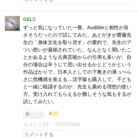
GELC
ずっと気になっていた一冊。Audibleと相性が良
さそうだったので試してみた。あとがきが齋藤先
生の「身体文化を取り戻す」の要約で、先生のア
ツい想いが凝縮されていた。なんとなく聞いたこ
とかあるような古典芸能からの引用も多いが、自
分の場合は辛うじて思い出せるかとどうかという
作品ばかりで、日本人としての下敷きの薄っぺら
さに危機感を覚える…活字版も購入して、子ども
と一緒に暗誦するのが、先生も薦める理想の使い
方。受け入れてもらえるか難しそうな気もするが
試してみたい。
★20
ナイス
コメント(0)
2024/05/26