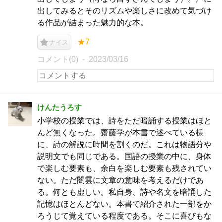
出してみるとそのリズムや楽しさに改めて気づけ
る作品が詰まった魅力的な本。
★7
ナイス
コメント(0)
2023/03/16
けんたうろす
小学校の授業では、詩をただ暗誦する授業はほと
んど無くなった。齋藤学が本書で述べている様
に、詩の解説に時間を割くのだ。これは物語分や
説明文でも同じである。国語の授業の中に、身体
で楽しむ要素も、余白を楽しむ要素も残されてい
ない。ただ闇雲に文章の意味を考えるだけであ
る。何とも虚しい。私自身、詩や名文を暗誦した
記憶はほとんどない。本書で紹介された一部をか
ろうじて覚えている程度である。そこに喜びもな