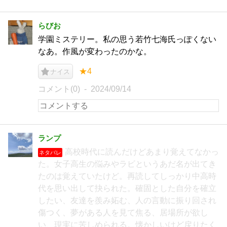
らびお
学園ミステリー。私の思う若竹七海氏っぽくない
なあ。作風が変わったのかな。
★4
ナイス
コメント(0)
2024/09/14
ランプ
高校時代に読んだけどあまり覚えてなかっ
ネタバレ
た。女子高生の悩みやラビというあだ名が出てき
たのは覚えていたけど。再読してしっかり中高時
代を思い出して抉られた。確固とした自分を確立
したい、友達を羨み妬む、人の言動に振り回され
傷つく、夢がある人を見て焦る、居場所が欲し
い、現実に苦しめられる。懐かしいけど戻りたく