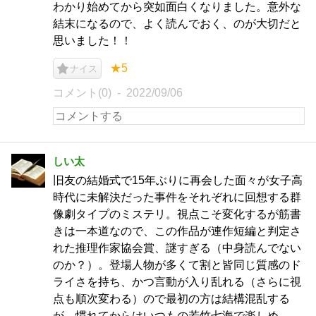
わかり始めてから突如面白くなりました。意外な
結末になるので、よく読んでおく、のが大切だと
思いました！！
★5
ナイス
コメント(0)
2022/09/06
しい太
旧友の結婚式で15年ぶりに再会した面々が女子高
時代に未解決だった事件をそれぞれに回想する群
像劇タイプのミステリ。視点こそ変化するが筋書
きは一本道なので、この作品が連作短編と判定さ
れた推理作家協会賞、謎すぎる（中身読んでない
のか？）。登場人物が多くて割と皆同じ質感のド
ライさを持ち、かつ言動が入り乱れる（さらに視
点も順次変わる）ので最初の方は結構混乱する
が、慣れてからはいつもの若竹七海で楽しめ