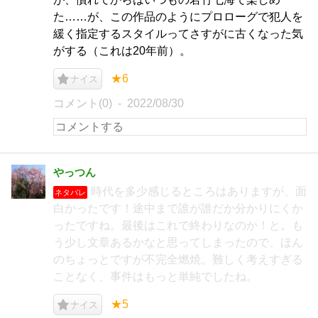
た……が、この作品のようにプロローグで犯人を
緩く指定するスタイルってさすがに古くなった気
がする（これは20年前）。
★6
ナイス
コメント(0)
2022/08/30
やっつん
時代を多少感じるところはありますが、面
ネタバレ
白かったです！途中まで誰が誰だか分かりにくか
ったですね。最後はこれで終わりなのか！と。も
う少し文章あるかなと思ってしまったので、ほん
のちょっとですが不完全燃焼。難しく考えすぎる
ことなく、事件はもっと単純でしたね。
★5
ナイス