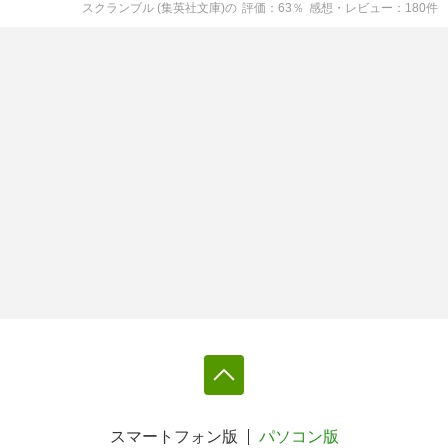
スクランブル (集英社文庫)
の
評価
63
％
感想・レビュー
180
件
スマートフォン版
パソコン版