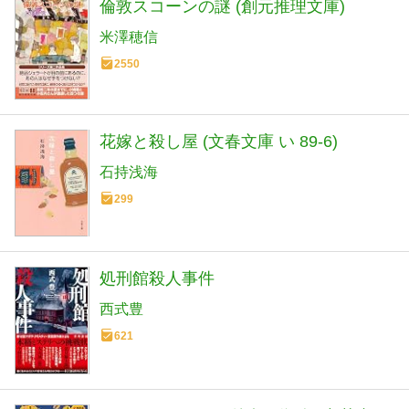
倫敦スコーンの謎 (創元推理文庫)
米澤穂信
2550
花嫁と殺し屋 (文春文庫 い 89-6)
石持浅海
299
処刑館殺人事件
西式豊
621