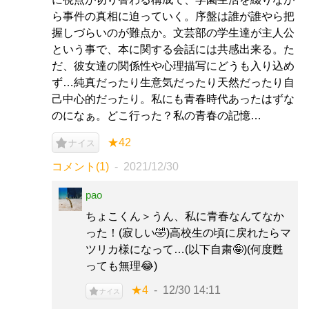
ら事件の真相に迫っていく。序盤は誰が誰やら把
握しづらいのが難点か。文芸部の学生達が主人公
という事で、本に関する会話には共感出来る。た
だ、彼女達の関係性や心理描写にどうも入り込め
ず…純真だったり生意気だったり天然だったり自
己中心的だったり。私にも青春時代あったはずな
のになぁ。どこ行った？私の青春の記憶…
★42
ナイス
コメント(1)
2021/12/30
pao
ちょこくん＞うん、私に青春なんてなか
った！(寂しい🤣)高校生の頃に戻れたらマ
ツリカ様になって…(以下自粛🤪)(何度甦
っても無理😂)
★4
12/30 14:11
ナイス