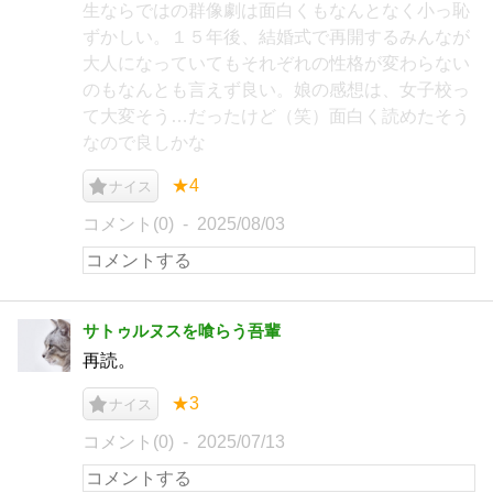
生ならではの群像劇は面白くもなんとなく小っ恥
ずかしい。１５年後、結婚式で再開するみんなが
大人になっていてもそれぞれの性格が変わらない
のもなんとも言えず良い。娘の感想は、女子校っ
て大変そう…だったけど（笑）面白く読めたそう
なので良しかな
★4
ナイス
コメント(0)
2025/08/03
サトゥルヌスを喰らう吾輩
再読。
★3
ナイス
コメント(0)
2025/07/13