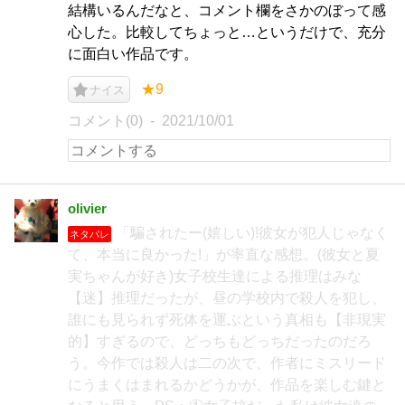
結構いるんだなと、コメント欄をさかのぼって感
心した。比較してちょっと…というだけで、充分
に面白い作品です。
★9
ナイス
コメント(0)
2021/10/01
olivier
「騙されたー(嬉しい)!彼女が犯人じゃなく
ネタバレ
て、本当に良かった!」が率直な感想。(彼女と夏
実ちゃんが好き)女子校生達による推理はみな
【迷】推理だったが、昼の学校内で殺人を犯し、
誰にも見られず死体を運ぶという真相も【非現実
的】すぎるので、どっちもどっちだったのだろ
う。今作では殺人は二の次で、作者にミスリード
にうまくはまれるかどうかが、作品を楽しむ鍵と