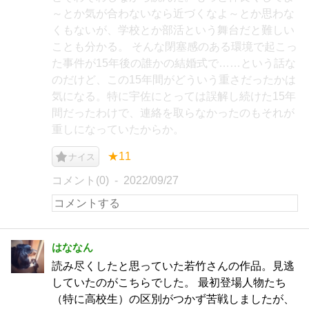
～とか気が合わないなら近づくなよ～とか思わな
くもないが、学校とか部活という舞台だと難しい
ことも分かる。 そんな閉塞感のある環境で起こっ
た事件が15年後の誰かの結婚式で……という話な
のだけど、この15年間がどういう重さだったかは
気になる。特に宇佐にとっては誤解し続けた15年
間だったわけで、連絡を取らなかったのもそれが
重しになっていたからか。
★11
ナイス
コメント(0)
2022/09/27
はななん
読み尽くしたと思っていた若竹さんの作品。見逃
していたのがこちらでした。 最初登場人物たち
（特に高校生）の区別がつかず苦戦しましたが、