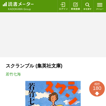
ログイン
新規登録
本を探
スクランブル (集英社文庫)
若竹七海
感想
180