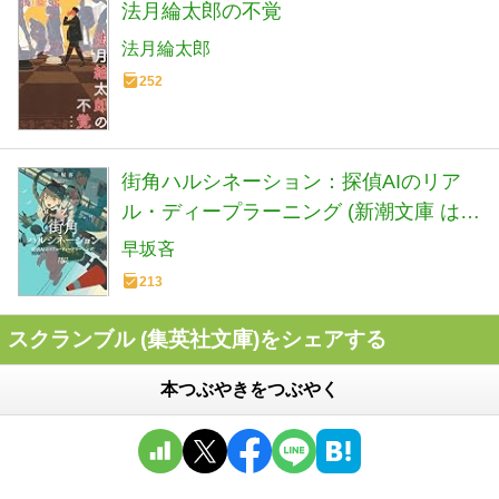
法月綸太郎の不覚
法月綸太郎
252
街角ハルシネーション：探偵AIのリア
ル・ディープラーニング (新潮文庫 は
72-5)
早坂吝
213
スクランブル (集英社文庫)をシェアする
本つぶやきをつぶやく