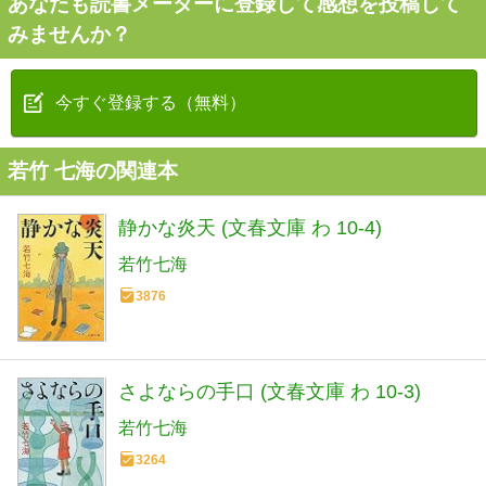
あなたも読書メーターに登録して感想を投稿して
みませんか？
今すぐ登録する（無料）
若竹 七海の関連本
静かな炎天 (文春文庫 わ 10-4)
若竹七海
3876
さよならの手口 (文春文庫 わ 10-3)
若竹七海
3264