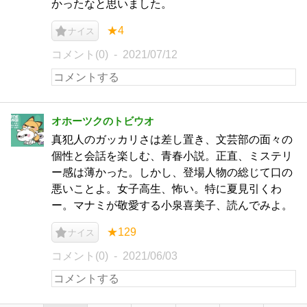
かったなと思いました。
★4
ナイス
コメント(0)
2021/07/12
オホーツクのトビウオ
真犯人のガッカリさは差し置き、文芸部の面々の
個性と会話を楽しむ、青春小説。正直、ミステリ
ー感は薄かった。しかし、登場人物の総じて口の
悪いことよ。女子高生、怖い。特に夏見引くわ
ー。マナミが敬愛する小泉喜美子、読んでみよ。
★129
ナイス
コメント(0)
2021/06/03