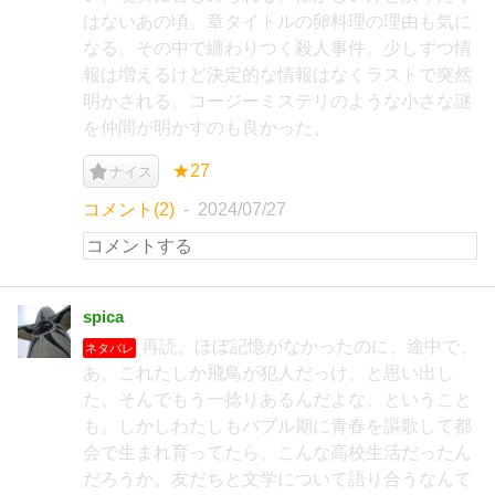
はないあの頃。章タイトルの卵料理の理由も気に
なる。その中で纏わりつく殺人事件。少しずつ情
報は増えるけど決定的な情報はなくラストで突然
明かされる。コージーミステリのような小さな謎
を仲間が明かすのも良かった。
★27
ナイス
コメント(2)
2024/07/27
spica
再読。ほぼ記憶がなかったのに、途中で、
ネタバレ
あ、これたしか飛鳥が犯人だっけ、と思い出し
た。そんでもう一捻りあるんだよな、ということ
も。しかしわたしもバブル期に青春を謳歌して都
会で生まれ育ってたら、こんな高校生活だったん
だろうか。友だちと文学について語り合うなんて