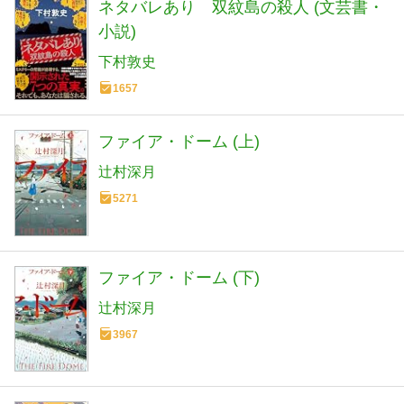
ネタバレあり 双紋島の殺人 (文芸書・
小説)
下村敦史
1657
ファイア・ドーム (上)
辻村深月
5271
ファイア・ドーム (下)
辻村深月
3967