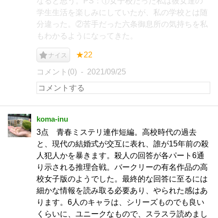
なると思う。PS：①女子校だった私は彼女達の
学生生活を楽しみにしていたが、私の学校とは随
分違った。②苦手だった六条御息所の気持ちを私
もわかるようになってきた。
★22
ナイス
コメント(0)
2021/09/25
koma-inu
3点 青春ミステリ連作短編。高校時代の過去
と、現代の結婚式が交互に表れ、誰が15年前の殺
人犯人かを暴きます。殺人の回答が各パート6通
り示される推理合戦。バークリーの有名作品の高
校女子版のようでした。最終的な回答に至るには
細かな情報を読み取る必要あり、やられた感はあ
ります。6人のキャラは、シリーズものでも良い
くらいに、ユニークなもので、スラスラ読めまし