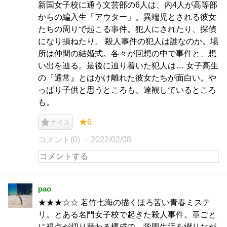
新国女子校に通う文芸部の6人は、内4人が高等部
からの編入生「アウター」。異端児とされる彼女
たちの周りで起こる事件。犯人にされたり、探偵
になり損ねたり。 殺人事件の犯人は誰なのか。場
所は仲間の結婚式。各々が回想の中で事件と、想
い出を辿る。最後に辿り着いた犯人は… 女子高生
の『通常』とはかけ離れた彼女たちが面白い。や
っぱり子供と思うところも、達観しているところ
も。
★6
ナイス
コメント(0)
2022/02/08
pao
★★★☆☆ 若竹七海の描くほろ苦い青春ミステ
リ。とある名門女子校で起きた殺人事件。章ごと
に視点が切り替わる構成で、学園生活を綴りなが