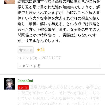
結婚式に参加する女子高校の同級生たちが当時を
振り返る形で書かれた連作短編集でしょうか。解
説でも言及されていますが、当時起こった殺人事
件という大きな事件を六人それぞれの視点で振り
返り、最後に解決を与える、という点では長編と
言った方が正確な気がします。女子高の中での人
間関係とかの特殊性は、、実際は知らないです
が、リアルなんでしょう。
★24
ナイス
コメント(0)
2022/12/07
JonesDaI
登場人物の考え方を描くためか、各章ごと
ネタバレ
に視点が変わっていく。それぞれが微妙にこじら
せていたりお互いいろんな気持ちがあったりで割
とそわそわしながら読んだ。もっと仲良くしてよ