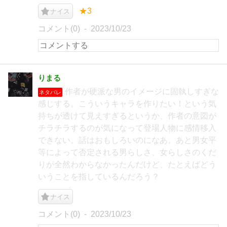
★3
ナイス
コメント(0)
2023/10/23
りまる
作者が硬派な男のイメージに固執しすぎな
ネタバレ
感じする。こういうキャラを作りたい！という気
持ちが透けて見えすぎるというか、作者の意図が
チラチラするのが気になって登場人物に感情移入
できない。話はおもしろいのになあ。あと男女平
等によって否定される男らしさ、女らしさのくだ
りが全然わからなかったんだけど、たとえばどう
いうことを指しているんだろう？
ナイス
コメント(0)
2023/10/23