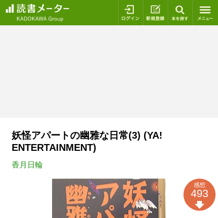
ログイン
新規登録
本を探
妖怪アパートの幽雅な日常(3) (YA!
ENTERTAINMENT)
香月日輪
感想
493