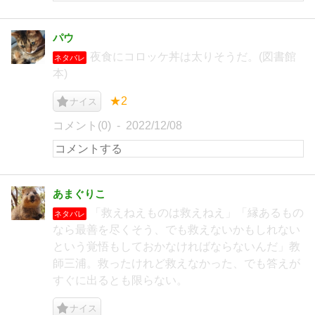
パウ
夜食にコロッケ丼は太りそうだ。(図書館
ネタバレ
本)
★2
ナイス
コメント(0)
2022/12/08
あまぐりこ
「救えねえものは救えねえ」「縁あるもの
ネタバレ
なら最善を尽くそう、でも救えないかもしれない
という覚悟もしておかなければならないんだ」教
師三浦。救ったけれど救えなかった、でも答えが
すぐに出るとも限らない。
ナイス