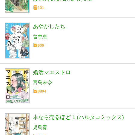
101
あやかしたち
畠中恵
600
婚活マエストロ
宮島未奈
8894
本なら売るほど 1 (ハルタコミックス)
児島青