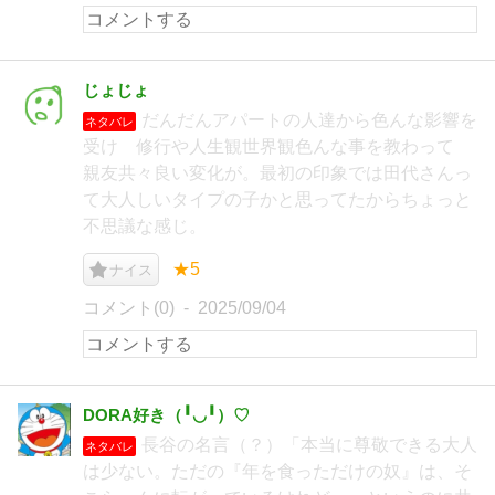
じょじょ
だんだんアパートの人達から色んな影響を
ネタバレ
受け 修行や人生観世界観色んな事を教わって
親友共々良い変化が。最初の印象では田代さんっ
て大人しいタイプの子かと思ってたからちょっと
不思議な感じ。
★5
ナイス
コメント(0)
2025/09/04
DORA好き（╹◡╹）♡
長谷の名言（？）「本当に尊敬できる大人
ネタバレ
は少ない。ただの『年を食っただけの奴』は、そ