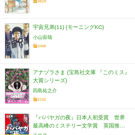
4828
宇宙兄弟(11) (モーニングKC)
小山宙哉
3408
アナヅラさま (宝島社文庫 『このミス』
大賞シリーズ)
四島祐之介
2142
『ババヤガの夜』日本人初受賞 世界
最高峰のミステリー文学賞 英国推理
作家協会賞(ダガー賞） (河出文庫 お 46-