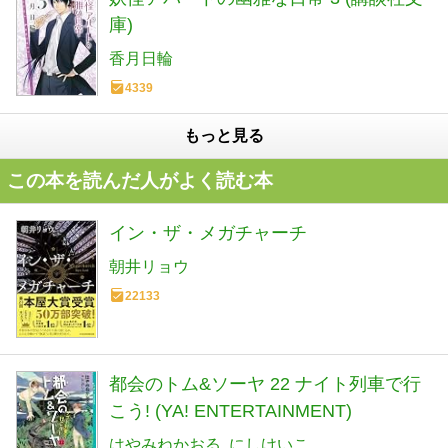
庫)
香月日輪
4339
もっと見る
この本を読んだ人がよく読む本
イン・ザ・メガチャーチ
朝井リョウ
22133
都会のトム&ソーヤ 22 ナイト列車で行
こう! (YA! ENTERTAINMENT)
はやみねかおる
にしけいこ