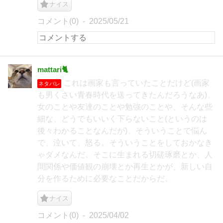
ナイス
コメント(0)
2025/05/21
mattari🐈
これは画家も言っていたことだけど(画家
ネタバレ
も男くさい青春時代を送ってきたんだろうなあ)、
女のことや友達のことや勉強のことや、そんな些
細な、どうでもいいく下らないこと(というのは
後々わかることなんだが)、そういうことで悩ん
で、泣いて、怒る。そういうことをしておかなき
ゃダメなんだ。そこに生まれる切磋琢磨とか、人
間関係や価値観の崩壊とか再生とかが、新しい自
分を作るために必要なことだからだ。
ナイス
コメント(0)
2025/04/02