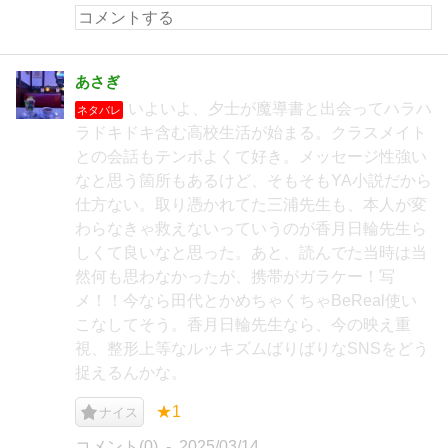
あさぎ
いよいよ、夕士が魔導書と出会ってハラハ
ネタバレ
ラドキドキ含む高校生活が始まる。クラスメイト
との会話もテンポよくて好き。メッセージ性強い
なと思う箇所もあるけど、そもそもYA小説だから
仕方ない。取り憑かれてた三浦先生も、本人が変
わらなきゃ救えないっていうのが香月日輪先生ら
しくて良いなと思った。あと、読んでた当時は当
然何も思わなかったが、携帯がガラケー！写
メ！！今なら田代とかめちゃくちゃBeReal使い
こなしてそう。香月日輪先生なら、今の映え重
視、整形上等なルッキズムばりばりなSNSをどう
捉えるんかな。
★1
ナイス
コメント(0)
2025/03/14