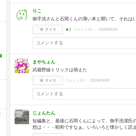
りこ
御手洗さんと石岡くんの薄い本と聞いて、それは
ナイス
★2
コメント(
0
)
2020/09/29
場
まやちょん
武蔵野線トリックは萌えた
ナイス
コメント(
0
)
2019/05/09
じょんたん
文
短編集と、最後に石岡くんによって、御手洗潔氏
想は・・・昭和ですなぁ。いろいろと懐かしく読