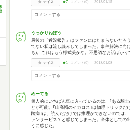
ナイス
★7
コメント(
0
)
2018/01/15
界
理
うっかりねぼう
最後の『近況報告』はファンにはたまらないだろ
てない私は流し読みしてしまった。事件解決に向け
ち)。これはもう様式美かな。不思議なお話ばかり
ナイス
★1
コメント(
0
)
2018/01/08
めーてる
個人的にいちばん気に入っているのは、｢ある騎士
とが可能。｢山高帽のイカロス｣は物理トリックだ
踏病｣は、読んだだけでは推理ができないのでは、
ァンサービス？と感じてしまった。全体としての
うに感じた。