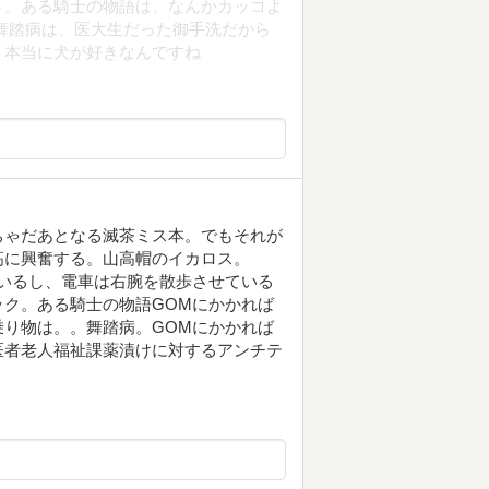
さ。ある騎士の物語は、なんかカッコよ
舞踏病は、医大生だった御手洗だから
。本当に犬が好きなんですね
ちゃだあとなる滅茶ミス本。でもそれが
高に興奮する。山高帽のイカロス。
いるし、電車は右腕を散歩させている
ク。ある騎士の物語GOMにかかれば
り物は。。舞踏病。GOMにかかれば
医者老人福祉課薬漬けに対するアンチテ