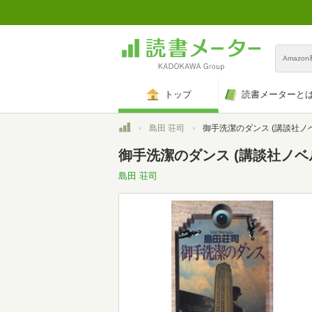
Amazo
トップ
読書メーターと
トップ
島田 荘司
御手洗潔のダンス (講談社ノベルス シ
御手洗潔のダンス (講談社ノベルス
島田 荘司