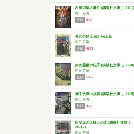
占星術殺人事件 (講談社文庫 し 26-1
島田 荘司
登録
8470
異邦の騎士 改訂完全版
島田 荘司
登録
6871
斜め屋敷の犯罪 (講談社文庫 し 26-8
島田 荘司
登録
5372
御手洗潔の挨拶 (講談社文庫 し 26-5
島田 荘司
登録
4323
暗闇坂の人喰いの木 (講談社文庫 し
26-12)
島田 荘司