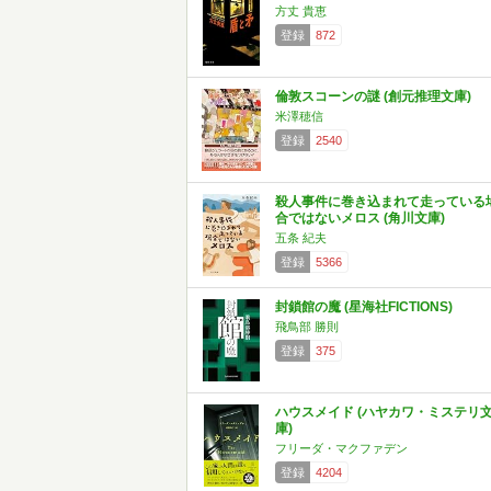
方丈 貴恵
登録
872
倫敦スコーンの謎 (創元推理文庫)
米澤穂信
登録
2540
殺人事件に巻き込まれて走っている
合ではないメロス (角川文庫)
五条 紀夫
登録
5366
封鎖館の魔 (星海社FICTIONS)
飛鳥部 勝則
登録
375
ハウスメイド (ハヤカワ・ミステリ
庫)
フリーダ・マクファデン
登録
4204