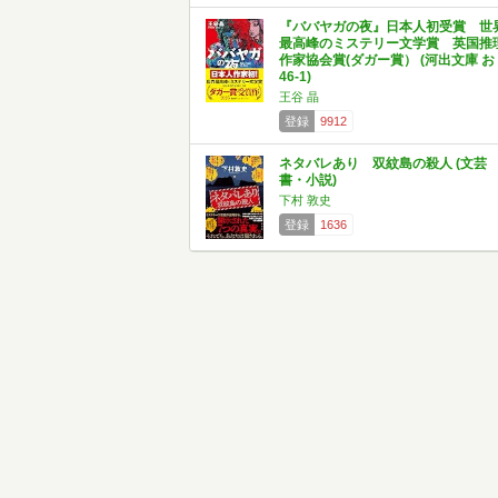
『ババヤガの夜』日本人初受賞 世
最高峰のミステリー文学賞 英国推
作家協会賞(ダガー賞） (河出文庫 お
46-1)
王谷 晶
登録
9912
ネタバレあり 双紋島の殺人 (文芸
書・小説)
下村 敦史
登録
1636