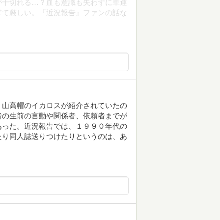
が千切れる…？血も意識も失わずに車運
ぎて厳しい。『近況報告』ファンの話な
、山高帽のイカロスが紹介されていたの
者の生前の言動や関係者、依頼者までが
あった。近況報告では、１９９０年代の
たり同人誌送りつけたりというのは、あ