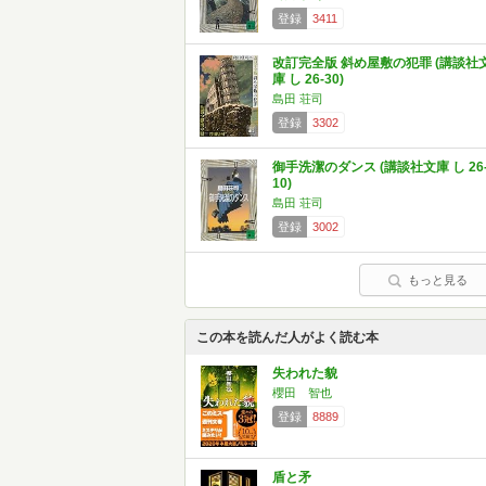
登録
3411
改訂完全版 斜め屋敷の犯罪 (講談社
庫 し 26-30)
島田 荘司
登録
3302
御手洗潔のダンス (講談社文庫 し 26
10)
島田 荘司
登録
3002
もっと見る
この本を読んだ人がよく読む本
失われた貌
櫻田 智也
登録
8889
盾と矛