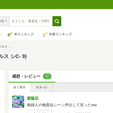
n和書
は
本ランキング
作家ランキング
C- 9)
 シC- 9)
感想・レビュー
27
全て表示
ネタバレ
紫陽花
御婦人の物真似シーン声出して笑ったww