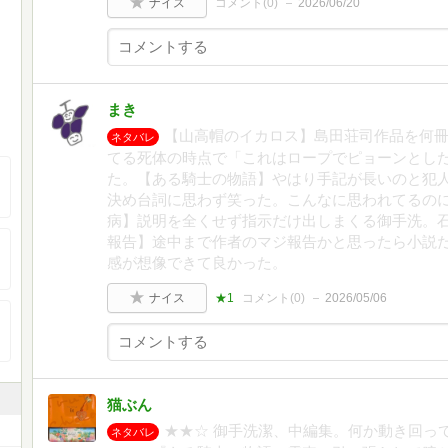
ナイス
コメント(
0
)
2026/06/20
まき
【山高帽のイカロス】島田荘司作品を何
ネタバレ
てる死体の時点で「これはロープでピョーンとした
た。【ある騎士の物語】やはり手記が長いのと犯
決め台詞に思わず笑った。こんなに思われてるの
病】説明を全くせず指示だけ出しまくる御手洗。
報告】途中まで作者のマジ報告かと思ったら小説
感が想像できて良かった。
ナイス
★1
コメント(
0
)
2026/05/06
猫ぶん
★★☆ 御手洗潔、中編集。何か動き回っ
ネタバレ