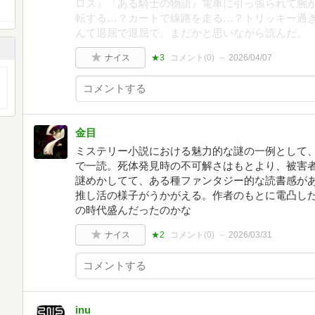
ロス』『ある騎士の物語』電車に引っ張られて腕
転する…？カートで線路を走る…？トリッキー過
んて退屈で退屈で、まだかと思いながら読んだ。
ナイス
★3
コメント(
0
)
2026/04/07
金目
ミステリー小説における魅力的な謎の一例として
で一読。死体発見時の不可解さはもとより、被害
謎めかしてて、ある種ファンタジー的な読書感が
推し活の様子がうかがえる。作者のもとに電凸し
の時代盛んだったのかな
ナイス
★2
コメント(
0
)
2026/03/31
inu