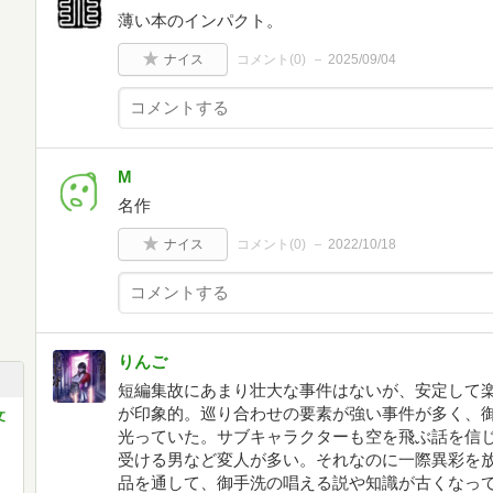
薄い本のインパクト。
ナイス
コメント(
0
)
2025/09/04
M
名作
ナイス
コメント(
0
)
2022/10/18
りんご
短編集故にあまり壮大な事件はないが、安定して
が印象的。巡り合わせの要素が強い事件が多く、
文
光っていた。サブキャラクターも空を飛ぶ話を信
受ける男など変人が多い。それなのに一際異彩を
品を通して、御手洗の唱える説や知識が古くなっ