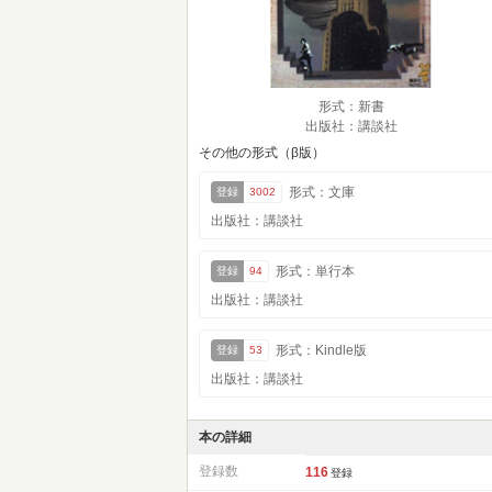
形式：新書
出版社：講談社
その他の形式（β版）
形式：文庫
登録
3002
出版社：講談社
形式：単行本
登録
94
出版社：講談社
形式：Kindle版
登録
53
出版社：講談社
本の詳細
登録数
116
登録