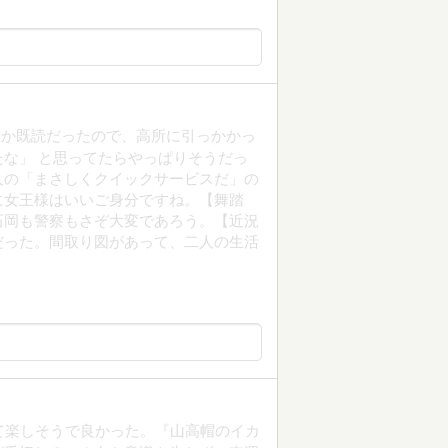
冊か既読だったので、高所に引っかかっ
な」 と思ってたらやっぱりそうだっ
人の「まさしくクイックサービスだ」の
に女王様はいいご身分ですね。【舞踏
石岡も警察もさぞ大変であろう。【近況
だった。間取り図があって、二人の生活
て楽しそうで良かった。『山高帽のイカ