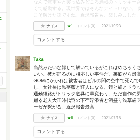
なんで電車やと突っ込みどころ満載のトリッキー
くて感動する。現世界ではそんなナイトいない。 
こそ解けた謎ですね。近況報告も、楽しみました
文
ナイス
★1
コメント(
0
)
2021/10/23
-
Taka
当然みたいな顔して解いているがこれはめちゃく
いい。彼が踊るのに相応しい事件だ、裏筋がら最
GOMにかかれば被害者はビルの間の空中で死んで
し、女社長は黒薔薇と狂人になる。鏡と紐とドラッ
通勤経路がトリック道具に早変わり。ただ自作の乗
踊る老人大正時代謎の下宿浮浪者と酒盛り浅草歯
ーゼが繋がる。近況報告最高
ナイス
★8
コメント(
0
)
2021/07/18