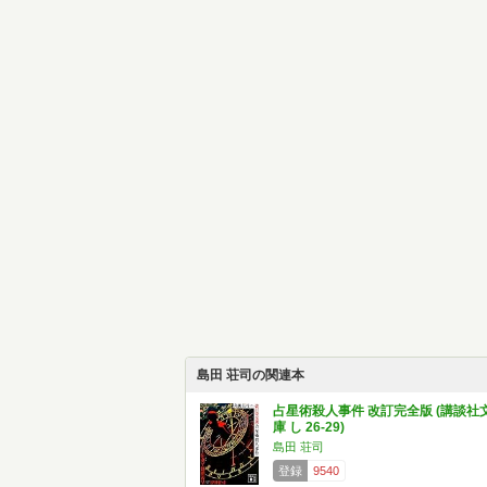
島田 荘司の関連本
占星術殺人事件 改訂完全版 (講談社
庫 し 26-29)
島田 荘司
登録
9540