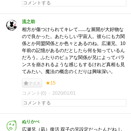
流之助
相方が傷つけられてキレて.......な展開が大好物な
ので良かった。あたらしい宇宙人。彼らにも力関
係とか同盟関係とか色々とあるのね。広瀬兄、10
年前の記憶があるのだとしたら何を知っているん
だろう。ふたりのピュアな関係が兄によってバラ
ンスを崩されるような感じもするけれど真相も見
てみたい。魔法の概念のくだりは興味深い。
★15
ナイス
コメント(0)
2020/01/01
ぬりかべ
広瀬兄（凪）復活 双子の兄設定だったんだね し