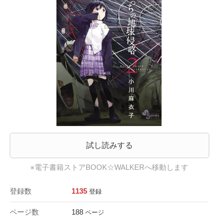
試し読みする
※電子書籍ストアBOOK☆WALKERへ移動します
登録数
1135
登録
ページ数
188
ページ