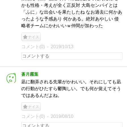
かも性格・考えが全く正反対 大島センパイとは
「ふに」な出会いを果たしたね なお過去に何かあ
ったような予感あり 何かある。絶対あやしい 侵
略者チームにかわいいｗ仲間が加わった
ナイス
コメント(0)
2019/10/13
蒼月霧葉
凪に翻弄される先輩がかわいい。それにしても凪
の行動がひたすら鬱陶しい。でも何か覚えてそう
ではあるんだよね。
ナイス
コメント(0)
2019/08/10