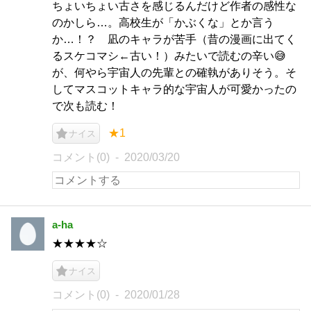
ちょいちょい古さを感じるんだけど作者の感性な
のかしら…。高校生が「かぶくな」とか言う
か…！？ 凪のキャラが苦手（昔の漫画に出てく
るスケコマシ←古い！）みたいで読むの辛い😅
が、何やら宇宙人の先輩との確執がありそう。そ
してマスコットキャラ的な宇宙人が可愛かったの
で次も読む！
★1
ナイス
コメント(0)
2020/03/20
a-ha
★★★★☆
ナイス
コメント(0)
2020/01/28