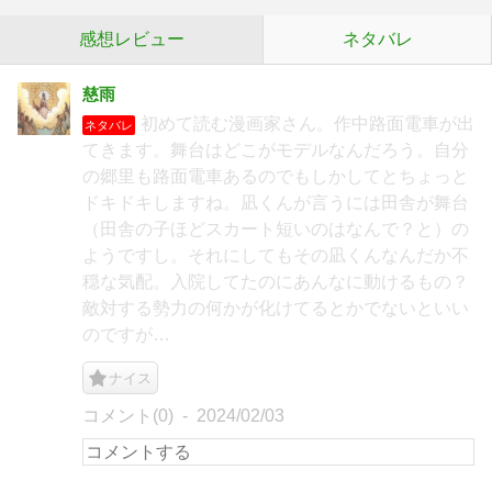
感想レビュー
ネタバレ
慈雨
初めて読む漫画家さん。作中路面電車が出
ネタバレ
てきます。舞台はどこがモデルなんだろう。自分
の郷里も路面電車あるのでもしかしてとちょっと
ドキドキしますね。凪くんが言うには田舎が舞台
（田舎の子ほどスカート短いのはなんで？と）の
ようですし。それにしてもその凪くんなんだか不
穏な気配。入院してたのにあんなに動けるもの？
敵対する勢力の何かが化けてるとかでないといい
のですが…
ナイス
コメント(0)
2024/02/03