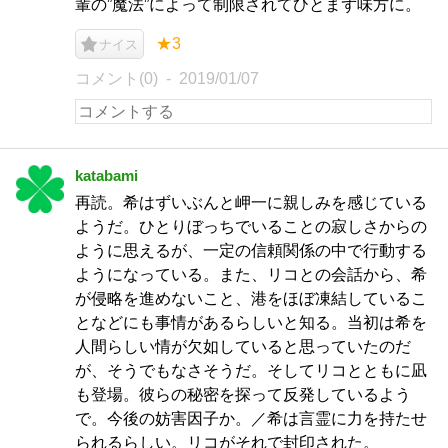
輩の”魔法”によって制限されてひとまず味方に。
★3
ナイス
コメント(0)
2019/01/07
katabami
再読。希はずいぶんと岬一に親しみを感じている
ようだ。ひとりぼっちでいることの寂しさからの
ように思えるが、一定の信頼関係の中で行動する
ようになっている。また、リコとの会話から、希
が侵略を進めないこと、港をほぼ凍結しているこ
となどにも事情があるらしいと知る。当初は希を
人間らしい情が欠如していると思っていたのだ
が、そうでもなさそうだ。そしてリコとともに凪
も登場。彼らの秘密を探って反発しているよう
で。今後の妨害因子か。／希は言霊に力を持たせ
られるらしい。リコがそれで封印された。