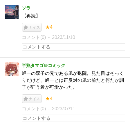
ソラ
【再読】
★4
ナイス
コメント(0)
2023/11/10
半熟タマゴ＠コミック
岬一の双子の兄である凪が退院。見た目はそっく
りだけど、岬一とは正反対の凪の前だと何だか調
子が狂う希が可愛かった。
★4
ナイス
コメント(0)
2023/07/11