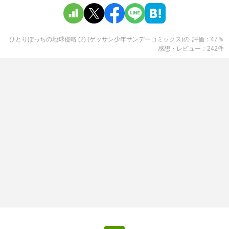
ひとりぼっちの地球侵略 (2) (ゲッサン少年サンデーコミックス)
の
評価
47
％
感想・レビュー
242
件