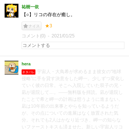
祐樹一依
【○】リコの存在が癒し。
★3
ナイス
コメント(0)
2021/01/25
hera
宇宙人・大鳥希が求めるまま彼女の“地球
ネタバレ
侵略”に手を貸す決意をした岬一。少しずつ変化し
ていく彼の日常。そこへ入院していた双子の兄・
凪が退院して…。――無料版を拝読。凪が退院し
たことで希と岬一の計画は想うように進まない。
凪は10年前の出来事とやらを知っているようだ
が、その点についての進展はなく放置された気
分。それでも2人はかなり近づき、岬一の知らな
いファーストキスも済ませた。新しい宇宙人リコ