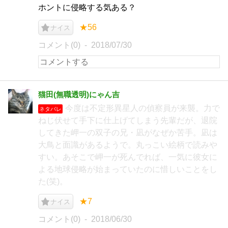
ホントに侵略する気ある？
★56
ナイス
コメント(0)
2018/07/30
猫田(無職透明)にゃん吉
今度は不定形異星人の偵察員が来襲。力で
ネタバレ
ねじ伏せて手下に仕上げてしまう先輩だが、退院
してきた岬一の双子の兄・凪がなぜか苦手。凪は
大鳥と面識があるようで。丸っこい絵柄で読みや
すい。あそこで岬一が死んでれば、一気に彼女に
よる地球侵略が始まっていたのに惜しいことをし
た(笑)。
★7
ナイス
コメント(0)
2018/06/30