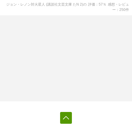
ジョン・レノン対火星人 (講談社文芸文庫 たN 2)
の
評価
57
％
感想・レビュ
ー
250
件