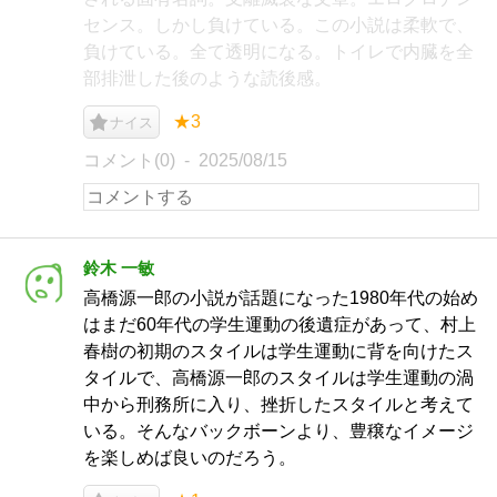
センス。しかし負けている。この小説は柔軟で、
負けている。全て透明になる。トイレで内臓を全
部排泄した後のような読後感。
★3
ナイス
コメント(0)
2025/08/15
鈴木 一敏
高橋源一郎の小説が話題になった1980年代の始め
はまだ60年代の学生運動の後遺症があって、村上
春樹の初期のスタイルは学生運動に背を向けたス
タイルで、高橋源一郎のスタイルは学生運動の渦
中から刑務所に入り、挫折したスタイルと考えて
いる。そんなバックボーンより、豊穣なイメージ
を楽しめば良いのだろう。