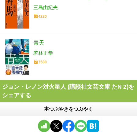
三島由紀夫
4220
青天
若林正恭
3588
ジョン・レノン対火星人 (講談社文芸文庫 たN 2)を
シェアする
本つぶやきをつぶやく