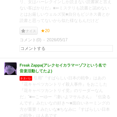
リ、女はハーレクインしか読まない読書家と言え
ない客ばかりだ』■⇚ミステリも読書と認めない
とはお厳しいウェルズ笑■自分もビジネス書とか
読書と思ってないから似た様なもんだけど
★20
ナイス
コメント(0)
2026/05/17
Freak Zappa(アレクセイカラマーゾフという名で
音楽活動してたよ)
引用”『すばらしい日本の戦争』はあの
ネタバレ
『花キャベツカントリイ殺人事件』をおこした
『花キャベツカントリイ党』のリーダーなん
だ」”■⇚こーゆー『凄いよマサルさん』『伝染る
んです』みたいなの好き〜■面白いネーミングの
方が重要！みたいな■ちなみに『すばらしい日本
の戦争』は人名です