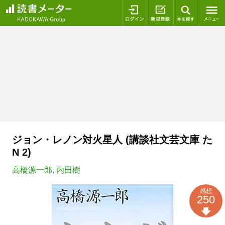
ログイン
新規登録
本を探
ジョン・レノン対火星人 (講談社文芸文庫 た
N 2)
高橋源一郎
,
内田樹
感想
250