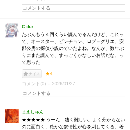
C-dur
たぶんもう４回くらい読んでるんだけど、これっ
て、オースター、ピンチョン、ロブ＝グリエ、安
部公房の探偵小説のていだよね。なんか、数年ぶ
りにまた読んで、すっごくかなしいお話だな、っ
て思った
★4
ナイス
コメント(0)
2026/01/27
まえしゅん
★★★★★ うーん…凄く難しい。よく分からない
のに面白く、確かな叙情性が心を刺してくる。著