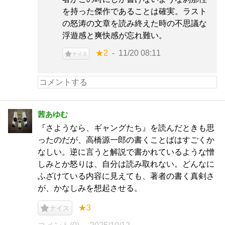
を持った傑作であることは確実。ラスト
の怒涛の文章を読み終えた時の不思議な
浮遊感と爽快感が忘れ難い。
★2
11/20 08:11
ナイス
茜あゆむ
『さようなら、ギャングたち』を読んだときも思
ったのだが、高橋源一郎の書くことばはすごくか
なしい。逆に言うと解説で書かれているような憎
しみとか怒りは、自分は読み取れない。どんなに
ふざけている内容に見えても、著者の書く真剣さ
が、かなしみを想起させる。
★3
ナイス