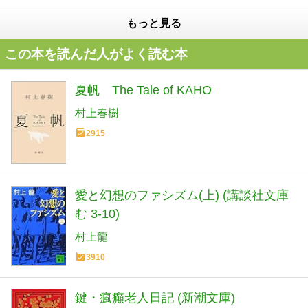
もっと見る
この本を読んだ人がよく読む本
夏帆 The Tale of KAHO
村上春樹
2915
愛と幻想のファシズム(上) (講談社文庫
む 3-10)
村上龍
3910
鍵・瘋癲老人日記 (新潮文庫)