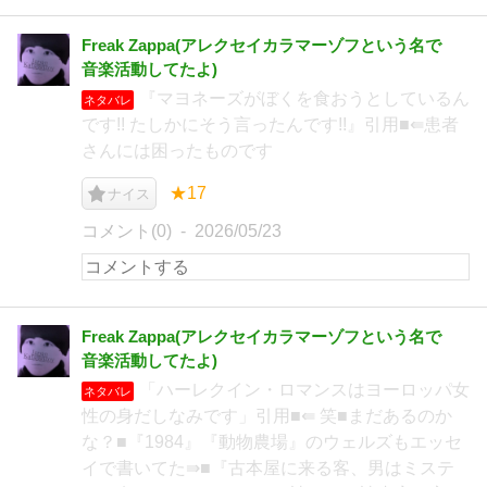
Freak Zappa(アレクセイカラマーゾフという名で
音楽活動してたよ)
『マヨネーズがぼくを食おうとしているん
ネタバレ
です!! たしかにそう言ったんです!!』引用■⇚患者
さんには困ったものです
★17
ナイス
コメント(0)
2026/05/23
Freak Zappa(アレクセイカラマーゾフという名で
音楽活動してたよ)
「ハーレクイン・ロマンスはヨーロッパ女
ネタバレ
性の身だしなみです」引用■⇚ 笑■まだあるのか
な？■『1984』『動物農場』のウェルズもエッセ
イで書いてた⇛■『古本屋に来る客、男はミステ