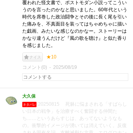
覆われた怪文書で、ポストモダン小説ってこうい
うのを言ったのかなと思いました。60年代という
時代を席巻した政治闘争とその後に長く尾を引い
た痛みを、不真面目を装ってはちゃめちゃに描い
た戯画、みたいな感じなのかなー。ストーリーは
かなり違うんだけど『風の歌を聴け』と似た香り
を感じました。
★10
ナイス
コメント(0)
2025/08/19
大久保
20250815 死躰に悩まされる「すばらし
ネタバレ
い日本の戦争」を治療すべく奮闘する仲間た
ち……というあらすじは、あってないようなも
の。衝撃的イメージが湧いては消えていく。反復
される固有名詞。支離滅裂な文章。エログロナン