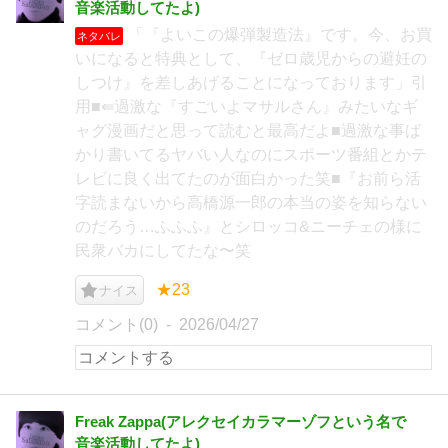
音楽活動してたよ)
「『よいこの爆弾製造法』です。今、お買
ネタバレ
いになると特典として、『ゼロ歳児からの避妊の
しつけ』を差しあげることになっております」引
用■⇚過激な『すごいよマサルさん』みたいなギ
ャグ漫画だと思って読むと最高だよ■過激な事ば
かり書いてるヤバい人なのにスポーツ番組とかテ
レビに良く出てたのが面白かった笑■『お前ら活
字読まないから高橋源一郎の本当の姿を知らない
のだろう…ふふふ』とシロッコ&ニーチェの様に
民衆バカにしてたな〜笑
★23
ナイス
コメント(0)
2026/04/27
Freak Zappa(アレクセイカラマーゾフという名で
音楽活動してたよ)