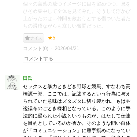
個々の言葉の放つイメージに目を留めつつ、息を
ひそめ集中して全体を見てみた。そうして浮かび
上がったのは…仲間を救おうとする傷ついた者た
ちの滑稽ながらも哀しい奮闘だった。
★5
ナイス
コメント(0)
2026/04/21
田氏
セックスと暴力ときどき野球と競馬、すなわち高
橋源一郎。ここでは、記述するという行為に与え
られていた意味はズタズタに切り裂かれ、もはや
襤褸布のごとき様相となっている。このように手
法的に綴られた小説というものが、はたして伝達
を目的としているのか否か。そのような問い自体
が「コミュニケーション」に雁字搦めになってい