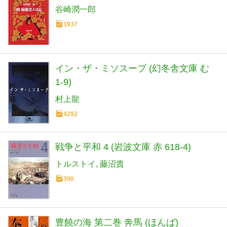
谷崎潤一郎
1937
イン・ザ・ミソスープ (幻冬舎文庫 む
1-9)
村上龍
4292
戦争と平和 4 (岩波文庫 赤 618-4)
トルストイ
藤沼貴
390
豊饒の海 第二巻 奔馬 (ほんば)