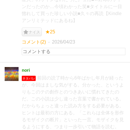
ンだったのか…今頃わかった笑■タイトルに一目
惚れして買った珍しい小説■久々の再読【Kindle
アンリミテッドにあるね】
★25
ナイス
コメント(2)
2026/04/23
nori
前回の読了時から6年ばかし年月が経った
ネタバレ
が、今回はましな気がする。分かった、というよ
りもこのテの創作とのつきあいに慣れてきたの
だ。この小説は少し違った言葉で書かれている。
だからちょっと違った読み方をする必要がある。
ヒントは最初の方にある。「これらは全体を形作
るモザイクの断片」といった一言。モザイクを見
るようにする、つまり一歩引いて物語を読む。