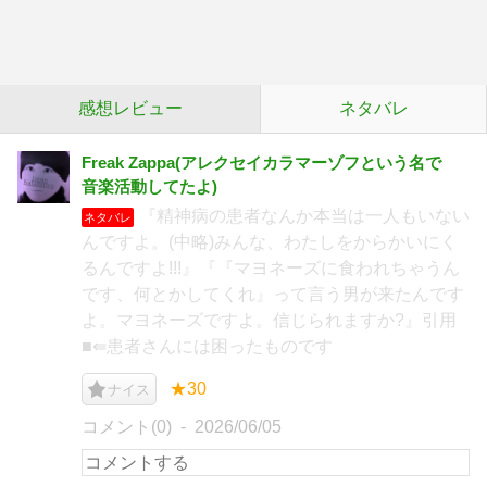
感想レビュー
ネタバレ
Freak Zappa(アレクセイカラマーゾフという名で
音楽活動してたよ)
『精神病の患者なんか本当は一人もいない
ネタバレ
んですよ。(中略)みんな、わたしをからかいにく
るんですよ!!!』『『マヨネーズに食われちゃうん
です、何とかしてくれ』って言う男が来たんです
よ。マヨネーズですよ。信じられますか?』引用
■⇚患者さんには困ったものです
★30
ナイス
コメント(0)
2026/06/05