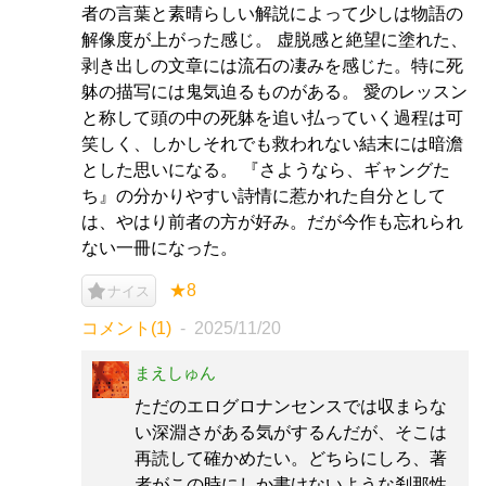
者の言葉と素晴らしい解説によって少しは物語の
解像度が上がった感じ。 虚脱感と絶望に塗れた、
剥き出しの文章には流石の凄みを感じた。特に死
躰の描写には鬼気迫るものがある。 愛のレッスン
と称して頭の中の死躰を追い払っていく過程は可
笑しく、しかしそれでも救われない結末には暗澹
とした思いになる。 『さようなら、ギャングた
ち』の分かりやすい詩情に惹かれた自分として
は、やはり前者の方が好み。だが今作も忘れられ
ない一冊になった。
★8
ナイス
コメント(1)
2025/11/20
まえしゅん
ただのエログロナンセンスでは収まらな
い深淵さがある気がするんだが、そこは
再読して確かめたい。どちらにしろ、著
者がこの時にしか書けないような刹那性