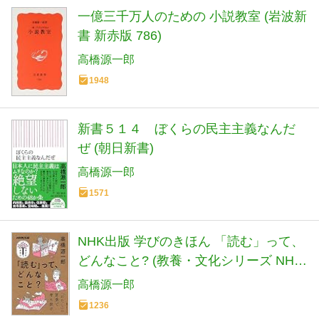
一億三千万人のための 小説教室 (岩波新
書 新赤版 786)
高橋源一郎
1948
新書５１４ ぼくらの民主主義なんだ
ぜ (朝日新書)
高橋源一郎
1571
NHK出版 学びのきほん 「読む」って、
どんなこと? (教養・文化シリーズ NHK
出版学びのきほん)
高橋源一郎
1236