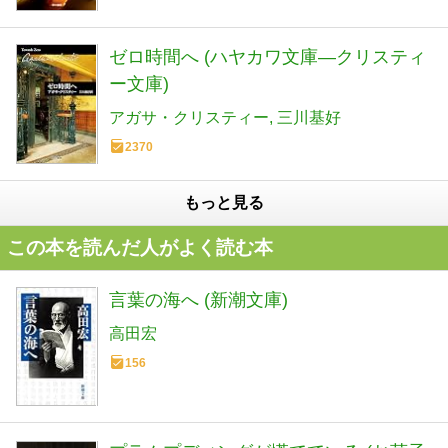
ゼロ時間へ (ハヤカワ文庫―クリスティ
ー文庫)
アガサ・クリスティー
三川基好
2370
もっと見る
この本を読んだ人がよく読む本
言葉の海へ (新潮文庫)
高田宏
156