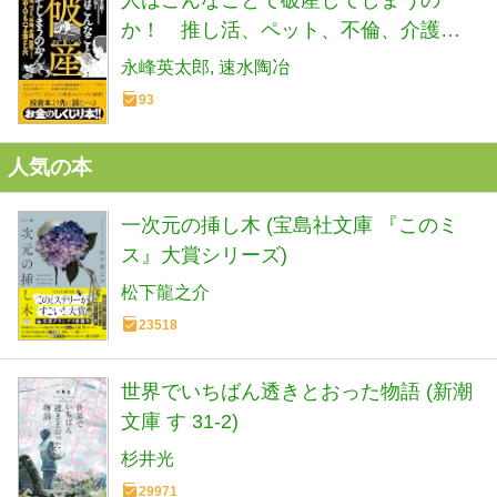
か！ 推し活、ペット、不倫、介護、
投資……普通の人でもハマる落とし穴
永峰英太郎
速水陶冶
(単行本)
93
人気の本
一次元の挿し木 (宝島社文庫 『このミ
ス』大賞シリーズ)
松下龍之介
23518
世界でいちばん透きとおった物語 (新潮
文庫 す 31-2)
杉井光
29971