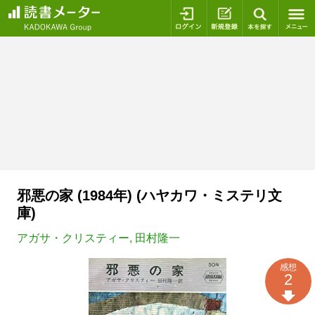
ログイン
新規登録
本を探
邪悪の家 (1984年) (ハヤカワ・ミステリ文
庫)
アガサ・クリスティー
,
田村隆一
感想
2