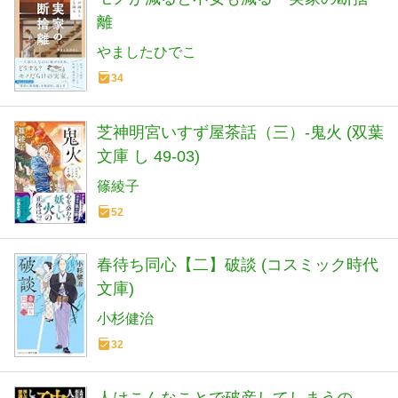
離
やましたひでこ
34
芝神明宮いすず屋茶話（三）-鬼火 (双葉
文庫 し 49-03)
篠綾子
52
春待ち同心【二】破談 (コスミック時代
文庫)
小杉健治
32
人はこんなことで破産してしまうの