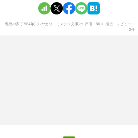
邪悪の家 (1984年) (ハヤカワ・ミステリ文庫)
の
評価
80
％
感想・レビュー
2
件