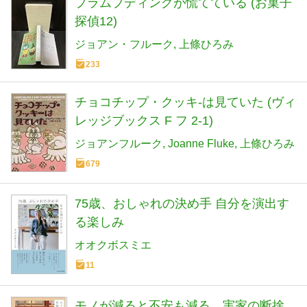
プラムプディングが慌てている (お菓子
探偵12)
ジョアン・フルーク
上條ひろみ
233
チョコチップ・クッキ-は見ていた (ヴィ
レッジブックス F フ 2-1)
ジョアンフルーク
Joanne Fluke
上條ひろみ
679
75歳、おしゃれの決め手 自分を演出す
る楽しみ
オオクボスミエ
11
モノが減ると不安も減る 実家の断捨