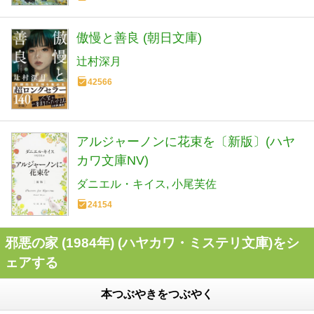
傲慢と善良 (朝日文庫)
辻村深月
42566
アルジャーノンに花束を〔新版〕(ハヤ
カワ文庫NV)
ダニエル・キイス
小尾芙佐
24154
邪悪の家 (1984年) (ハヤカワ・ミステリ文庫)をシ
ェアする
本つぶやきをつぶやく