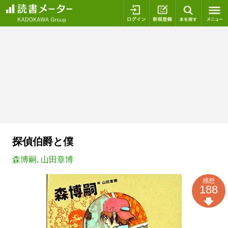
ログイン
新規登録
本を探
探偵伯爵と僕
森博嗣
,
山田章博
感想
188