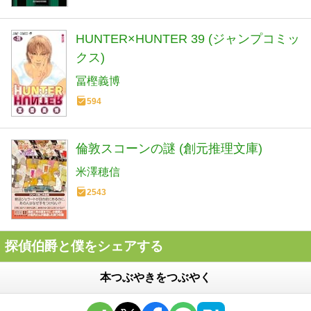
HUNTER×HUNTER 39 (ジャンプコミッ
クス)
冨樫義博
594
倫敦スコーンの謎 (創元推理文庫)
米澤穂信
2543
探偵伯爵と僕をシェアする
本つぶやきをつぶやく