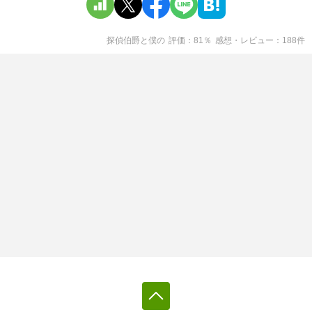
探偵伯爵と僕
の
評価
81
％
感想・レビュー
188
件