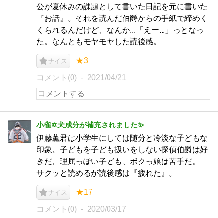
公が夏休みの課題として書いた日記を元に書いた
『お話』。それを読んだ伯爵からの手紙で締めく
くられるんだけど、なんか...「えー...」っとなっ
た。なんともモヤモヤした読後感。
★3
ナイス
コメント(0)
2021/04/21
小雀✡犬成分が補充されました✨
伊藤薫君は小学生にしては随分と冷淡な子どもな
印象。子どもを子ども扱いをしない探偵伯爵は好
きだ。理屈っぽい子ども、ボクっ娘は苦手だ。
サクッと読めるが読後感は『疲れた』。
★17
ナイス
コメント(0)
2020/03/17