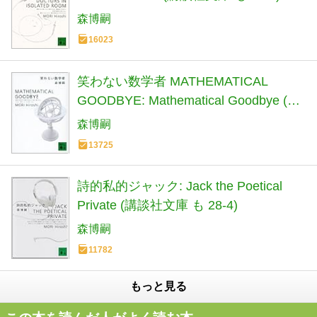
森博嗣
16023
笑わない数学者 MATHEMATICAL
GOODBYE: Mathematical Goodbye (講
談社文庫 も 28-3)
森博嗣
13725
詩的私的ジャック: Jack the Poetical
Private (講談社文庫 も 28-4)
森博嗣
11782
もっと見る