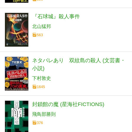
『石球城』殺人事件
北山猛邦
563
ネタバレあり 双紋島の殺人 (文芸書・
小説)
下村敦史
1645
封鎖館の魔 (星海社FICTIONS)
飛鳥部勝則
376