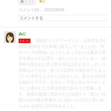
★2
ナイス
コメント(0)
2022/08/09
みに
「講談社ミステリーランド」は本作を含む
ネタバレ
第4回配本までは律儀に購入していましたが、刊
行ペースが間遠になってしまってからは書店で新
作を見かければ買う、みたいになってしまい、結
局待ち焦がれた井上夢人作品は幻となり…という
愚痴はさておき、気づけば18年も寝かせてしまっ
ていた本作をようやく読みました。森さんの作品
は初めてですが、おそらく子供に分かりやすいよ
うにと書かれた文章は異色であろうと想像しま
す。最後の最後に用意された仕掛けで「僕｣と｢伯
爵｣の心の傷が想像以上に深かったのだと思い知
らされる描写に圧倒されました。