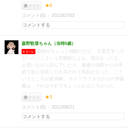
★6
ナイス
コメント(0)
2022/07/03
森野歌菜ちゃん（当時5歳）
題材がちょっと残酷だけど、児童文学って
ネタバレ
どいたいこういう雰囲気だよな、面白かったな、
と思いながら読んでいたら、最後の伯爵からの手
紙で急に現実に引き戻されて鳥肌が立った。こう
いうところが森博嗣。 チャフラフスカからの伊藤
薫は、それはそれでちょっとおもしろかった。
★3
ナイス
コメント(0)
2022/06/21