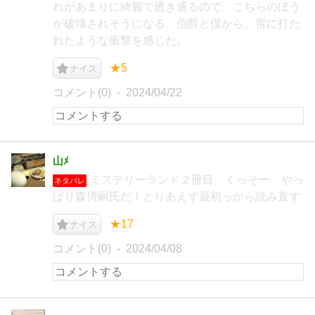
れがあまりに綺麗で透き通るので、こちらのほう
が破壊されそうになる。伯爵と僕から、雷に打た
れたような衝撃を感じた。
★5
ナイス
コメント(0)
2024/04/22
山ﾒ
ミステリーランド２冊目。くっそー、やっ
ネタバレ
ぱり森博嗣氏だ！とりあえず最初っから読み直す
★17
ナイス
コメント(0)
2024/04/08