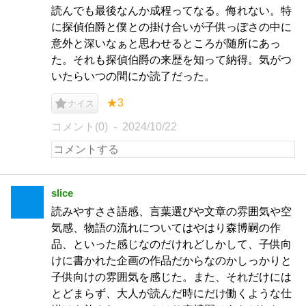
読んでも最後なんか成程ってなる。侮れない。特
に探偵伯爵と僕との掛け合いが子供っぽさの中に
意外と深いなぁと思わせるところが随所にあっ
た。それも探偵伯爵の来歴を知って納得。気がつ
いたらいつの間にか読了だった。
★3
ナイス
コメント(0)
2024/10/22
slice
読みやすささ語感、言葉選びや文章の雰囲気や空
気感、物語の流れについてはやはり森博嗣の作
品、といった感じなのだけれどしかして、子供向
けに書かれた企画の作品だからなのかしっかりと
子供向けの雰囲気を感じた。また、それだけには
とどまらず、大人が読んだ時にだけ働くような仕