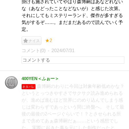
掛けも施されていてやはり森博嗣はあなどれない
な（あなどったことなどないが）と感じた次第。
それにしてもミステリーランド、傑作が多すぎる
気がするぞ……。まだまだあるので読んでいく予
定。
★2
ナイス
コメント(0)
2024/07/31
400YEN＜ふぉー＞
森博嗣のわりに今回は対象年齢低めかな？
ネタバレ
というとっつきやすさでサクサク読み進められる
が、進めば進むほど世界にのめり込んでしまう感
じは変わらずであっという間に終盤へ。 そして最
後の最後の2ページぐらいで！？とさせられる所
まで含めてあぁ森博嗣だぁ……という感想でし
た。 実際に起きた事を元にした創作だったと