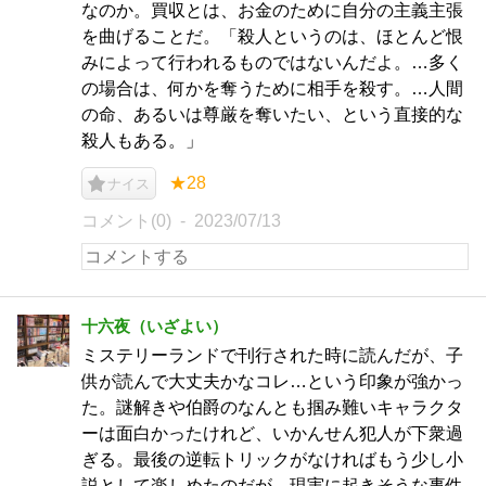
なのか。買収とは、お金のために自分の主義主張
を曲げることだ。「殺人というのは、ほとんど恨
みによって行われるものではないんだよ。…多く
の場合は、何かを奪うために相手を殺す。…人間
の命、あるいは尊厳を奪いたい、という直接的な
殺人もある。」
★28
ナイス
コメント(0)
2023/07/13
十六夜（いざよい）
ミステリーランドで刊行された時に読んだが、子
供が読んで大丈夫かなコレ…という印象が強かっ
た。謎解きや伯爵のなんとも掴み難いキャラクタ
ーは面白かったけれど、いかんせん犯人が下衆過
ぎる。最後の逆転トリックがなければもう少し小
説として楽しめたのだが、現実に起きそうな事件