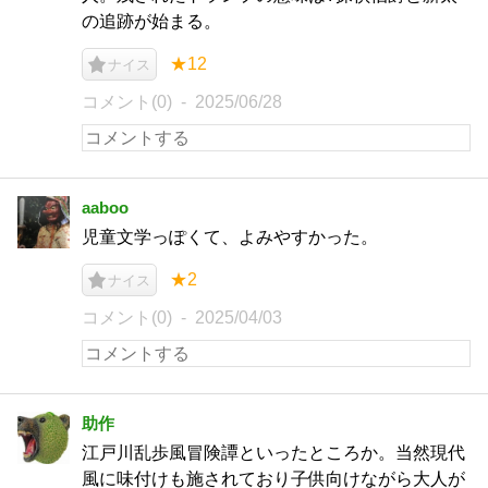
の追跡が始まる。
★12
ナイス
コメント(0)
2025/06/28
aaboo
児童文学っぽくて、よみやすかった。
★2
ナイス
コメント(0)
2025/04/03
助作
江戸川乱歩風冒険譚といったところか。当然現代
風に味付けも施されており子供向けながら大人が