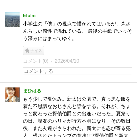
Efolm
小学生の「僕」の視点で描かれてはいるが、森さ
んらしい感性で溢れている。 最後の手紙でいっそ
う深みにはまってゆく。
ナイス
コメント(0)
2026/04/10
まひはる
もう少しで夏休み。新太は公園で、真っ黒な服を
着た不思議なおじさんと話をする。それが、ちょ
っと変わった探偵伯爵との出逢いだった。夏祭り
の日、親友のハリィが行方不明になり、その数日
後、また友達がさらわれた。新太にも忍び寄る犯
人。残されたトランプの意味は?探偵伯爵と新太