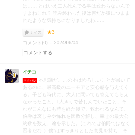
は…… とはいえ二人死んでる事は変わらないんで
すよねこれ？ 読み終わった後は何だか狐につまま
れたような気持ちになりましたわ……
★3
ナイス
コメント(0)
2024/06/04
イチコ
不思議だ。この本は怖ろしいことが書いて
ネタバレ
あるのに、最高級のユーモアと安心感を与えてく
る。子ども時代に、大人に聞いても答えてもらえ
なかったこと、1人きりで苦しんでいたこと、そ
れがこんなにも時を経た後で、救われるなんて。
伯爵は哀しみや怖れを因数分解し、幸せの最大公
約数を数え、途を示した。(これでは伯爵ではなく
賢者だな‥) "僕"はすっきりとした意見を持ち、そ