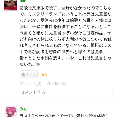
nao.
講談社文庫版で読了。登録がなかったのでこちら
で。ミステリーランドということは元は児童書だ
ったのか。夏休みに少年は伯爵と名乗る人物に出
会い，一緒に事件を解決することになる…と，こ
う書くと確かに児童書っぽいがそこは森作品。子
ども向けの枠に収まらず人間の本質についても触
れ考えさせられるものとなっている。驚愕のラス
トで再び読者を想像の世界へと導くのは見事。
鬱々とした余韻を残す。いや，これは児童書じゃ
ないわ。笑
★6
ナイス
コメント(0)
2024/01/25
みぃ
ラスト2ページのせいで一気に強烈な読書体験に