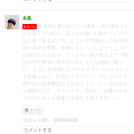
未黒
今世間を騒がせている事件と何か重なるも
ネタバレ
のを覚えつつ読了。主人公も後に幻影だったので
はと振り返るほどの、どこか浮世離れした探偵伯
爵の存在が秀逸。最後にちょっとしたギミックが
仕掛けられており、うっすらと身の毛がよだつ物
語の中の事実に虚を突かれたような感覚に陥っ
た。 しかし基本的にはマイルドでファンタジック
で含蓄があり、良質なストーリー。アンガールズ
田中氏の巻末解説にもあるように「テンポの良さ
と無駄のなさ」でスイスイと読めた。読書メータ
ーのサムネイル画像とは異なる装丁も美しい。
ナイス
コメント(0)
2026/04/20