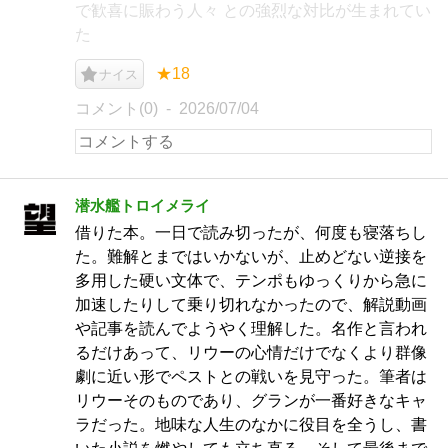
で歓喜に賑わう人々 との強烈な対比が生まれてい
た
★18
ナイス
コメント(0)
2026/07/04
潜水艦トロイメライ
借りた本。一日で読み切ったが、何度も寝落ちし
た。難解とまではいかないが、止めどない逆接を
多用した硬い文体で、テンポもゆっくりから急に
加速したりして乗り切れなかったので、解説動画
や記事を読んでようやく理解した。名作と言われ
るだけあって、リウーの心情だけでなくより群像
劇に近い形でペストとの戦いを見守った。筆者は
リウーそのものであり、グランが一番好きなキャ
ラだった。地味な人生のなかに役目を全うし、書