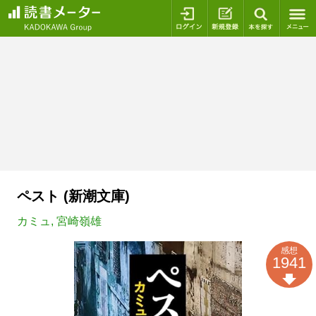
ログイン
新規登録
本を探
ペスト (新潮文庫)
カミュ
,
宮崎嶺雄
感想
1941