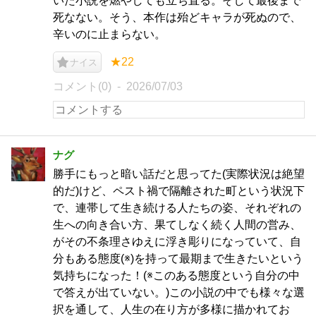
いた小説を燃やしても立ち直る。そして最後まで
死なない。そう、本作は殆どキャラが死ぬので、
辛いのに止まらない。
★22
ナイス
コメント(0)
2026/07/03
ナグ
勝手にもっと暗い話だと思ってた(実際状況は絶望
的だ)けど、ペスト禍で隔離された町という状況下
で、連帯して生き続ける人たちの姿、それぞれの
生への向き合い方、果てしなく続く人間の営み、
がその不条理さゆえに浮き彫りになっていて、自
分もある態度(※)を持って最期まで生きたいという
気持ちになった！(※このある態度という自分の中
で答えが出ていない。)この小説の中でも様々な選
択を通して、人生の在り方が多様に描かれてお