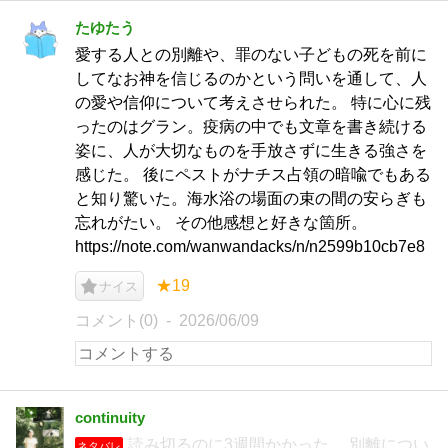
たゆたう
愛する人との別離や、罪のない子どもの死を前に
してなお神を信じるのかという問いを通して、人
の愛や信仰について考えさせられた。 特に心に残
ったのはグラン。疫病の中でも文章を書き続ける
姿に、人が大切なものを手放さずに生きる強さを
感じた。 後にペストがナチス占領の暗喩でもある
と知り驚いた。海水浴の場面の束の間の安らぎも
忘れがたい。 その他感想と好きな箇所。
https://note.com/wanwandacks/n/n2599b10cb7e8
★19
ナイス
コメント(0)
2026/06/09
continuity
読み切るのに3週間かかった。 別離につい
ネタバレ