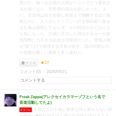
受けた。様々な立場の人間がペストでどう変化す
るか描くなら、女性側の視点も欲しかった。ま
た、市当局は街を封鎖し家族まで隔離するほど厳
格なのに、人々がレストランへ行き病院前へ集ま
る行為は規制しておらず、その対応のちぐはぐさ
も気になった。災禍に尽力した神父やタルーが終
焉間際に力尽きる結末は現実的だった。登場人物
を“彼”だけで処理する文章が続き、誰の行動なの
か把握が難しい箇所も多く疲れた。
★27
ナイス
コメント(0)
2026/05/21
Freak Zappa(アレクセイカラマーゾフという名で
音楽活動してたよ)
今回のコロナ禍と根本は何ら変わらない所
ネタバレ
が面白い■旅行好きの人達は伝染病が流行ろうと