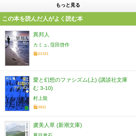
もっと見る
この本を読んだ人がよく読む本
異邦人
カミュ
窪田啓作
21321
愛と幻想のファシズム(上) (講談社文庫
む 3-10)
村上龍
3911
虞美人草 (新潮文庫)
夏目漱石