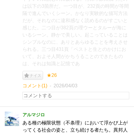
は以下の3箇所だ。一つ目が、232頁の時間が等間
隔で進んでいくシーン。かなり実験的な描写方法
だが、それなのに違和感なく読めるのがすごいと
感じた。二つ目が382頁の理ウーとタルーが海に
いるシーン。静かで美しい。起こっていることは
シンプルなのに、ありとあらゆることを考えさせ
られる。三つ目431頁「ペストと生とのかけにお
いて、およそ人間がかちうることのできたもの
は、それは知識と記憶であ
★26
ナイス
コメント(1)
2026/04/03
アルマジロ
ある種の極限状態（不条理）において浮かび上が
ってくる社会の姿と、立ち続ける者たち。異邦人