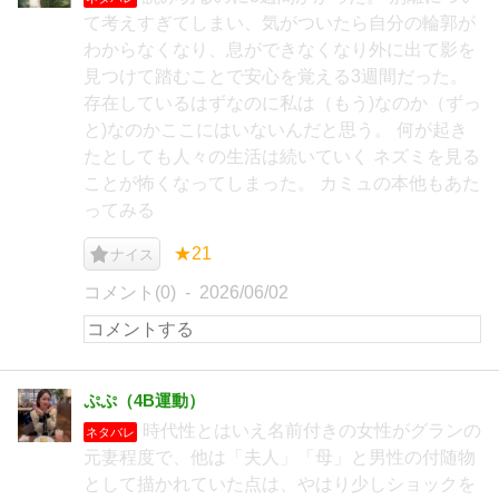
て考えすぎてしまい、気がついたら自分の輪郭が
わからなくなり、息ができなくなり外に出て影を
見つけて踏むことで安心を覚える3週間だった。
存在しているはずなのに私は（もう)なのか（ずっ
と)なのかここにはいないんだと思う。 何が起き
たとしても人々の生活は続いていく ネズミを見る
ことが怖くなってしまった。 カミュの本他もあた
ってみる
★21
ナイス
コメント(0)
2026/06/02
ぷぷ（4B運動）
時代性とはいえ名前付きの女性がグランの
ネタバレ
元妻程度で、他は「夫人」「母」と男性の付随物
として描かれていた点は、やはり少しショックを