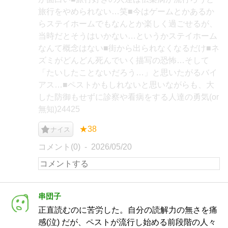
旅行をやめられない…笑■今はゲームとかあるか
らステイホームでもなんとか楽しく過ごせるが、
当時だとそうはいかない…というかステイホーム
なんて概念はない■街から出られなくなるだけ■ネ
ズミがどんどん死んでいく描写の恐怖…そして
「たいしたことないだろう…」と思いたがるバイ
アス…■ペストかもしれないと思いながらも、大
した防御もせずに診察や看病をする人達の勇気(or
無知)24425
★38
ナイス
コメント(0)
2026/05/20
串団子
正直読むのに苦労した。自分の読解力の無さを痛
感(泣) だが、ペストが流行し始める前段階の人々