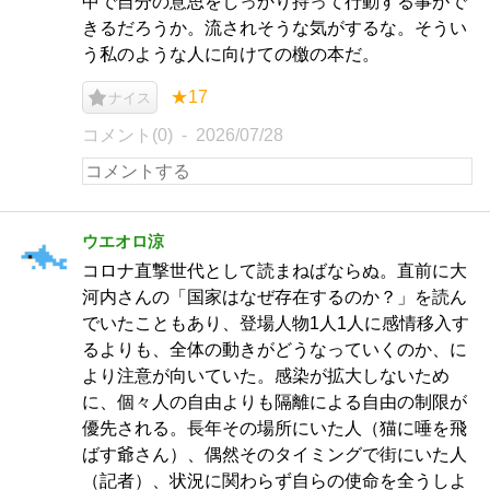
中で自分の意思をしっかり持って行動する事がで
きるだろうか。流されそうな気がするな。そうい
う私のような人に向けての檄の本だ。
★17
ナイス
コメント(0)
2026/07/28
ウエオロ涼
コロナ直撃世代として読まねばならぬ。直前に大
河内さんの「国家はなぜ存在するのか？」を読ん
でいたこともあり、登場人物1人1人に感情移入す
るよりも、全体の動きがどうなっていくのか、に
より注意が向いていた。感染が拡大しないため
に、個々人の自由よりも隔離による自由の制限が
優先される。長年その場所にいた人（猫に唾を飛
ばす爺さん）、偶然そのタイミングで街にいた人
（記者）、状況に関わらず自らの使命を全うしよ