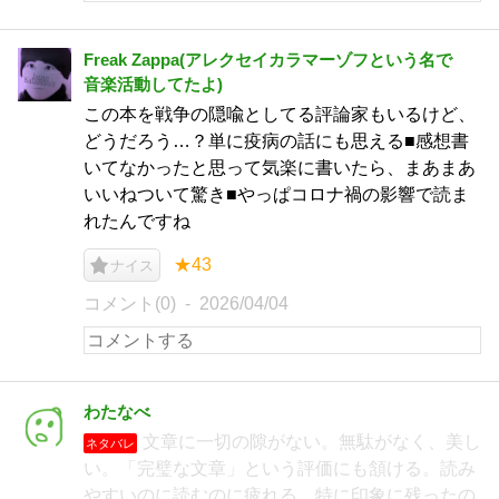
Freak Zappa(アレクセイカラマーゾフという名で
音楽活動してたよ)
この本を戦争の隠喩としてる評論家もいるけど、
どうだろう…？単に疫病の話にも思える■感想書
いてなかったと思って気楽に書いたら、まあまあ
いいねついて驚き■やっぱコロナ禍の影響で読ま
れたんですね
★43
ナイス
コメント(0)
2026/04/04
わたなべ
文章に一切の隙がない。無駄がなく、美し
ネタバレ
い。「完璧な文章」という評価にも頷ける。読み
やすいのに読むのに疲れる。特に印象に残ったの