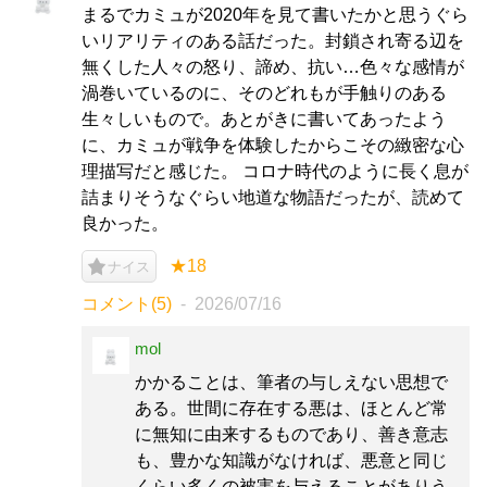
まるでカミュが2020年を見て書いたかと思うぐら
いリアリティのある話だった。封鎖され寄る辺を
無くした人々の怒り、諦め、抗い…色々な感情が
渦巻いているのに、そのどれもが手触りのある
生々しいもので。あとがきに書いてあったよう
に、カミュが戦争を体験したからこその緻密な心
理描写だと感じた。 コロナ時代のように長く息が
詰まりそうなぐらい地道な物語だったが、読めて
良かった。
★18
ナイス
コメント(5)
2026/07/16
mol
かかることは、筆者の与しえない思想で
ある。世間に存在する悪は、ほとんど常
に無知に由来するものであり、善き意志
も、豊かな知識がなければ、悪意と同じ
くらい多くの被害を与えることがありう