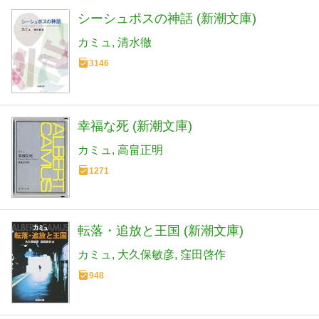
シーシュポスの神話 (新潮文庫)
カミュ
清水徹
3146
幸福な死 (新潮文庫)
カミュ
高畠正明
1271
転落・追放と王国 (新潮文庫)
カミュ
大久保敏彦
窪田啓作
948