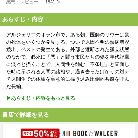
感想・レビュー
1941
件
あらすじ・内容
アルジェリアのオラン市で、ある朝、医師のリウーは鼠
の死体をいくつか発見する。ついで原因不明の熱病者が
続出、ペストの発生である。外部と遮断された孤立状態
のなかで、必死に「悪」と闘う市民たちの姿を年代記風
に淡々と描くことで、人間性を蝕む「不条理」と直面し
た時に示される人間の諸相や、過ぎ去ったばかりの対ナ
チス闘争での体験を寓意的に描き込み圧倒的共感を呼ん
だ長編。
▶︎あらすじ・内容をもっと見る
書店で詳細を見る