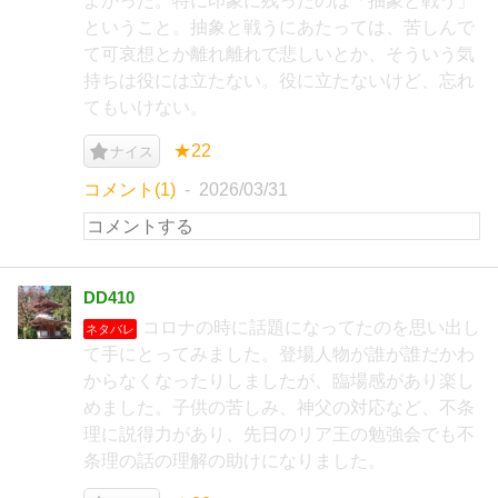
よかった。特に印象に残ったのは「抽象と戦う」
ということ。抽象と戦うにあたっては、苦しんで
て可哀想とか離れ離れで悲しいとか、そういう気
持ちは役には立たない。役に立たないけど、忘れ
てもいけない。
★22
ナイス
コメント(1)
2026/03/31
DD410
コロナの時に話題になってたのを思い出し
ネタバレ
て手にとってみました。登場人物が誰が誰だかわ
からなくなったりしましたが、臨場感があり楽し
めました。子供の苦しみ、神父の対応など、不条
理に説得力があり、先日のリア王の勉強会でも不
条理の話の理解の助けになりました。