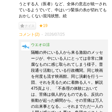
うとする人（医者）など、全体の意志が統一され
ているようでいて、中はいつ緊張の糸が切れても
おかしくない混沌状態。続
★19
ナイス
コメント(2)
2026/07/25
ウエオロ涼
隔離の外にいる人から来る激励のメッセ
ージが、中にいる人にとっては非常に陳
腐なものに感じ取られてしまう様子。普
段通り活動している行政機関。同じ映画
を何度も流す映画館。同じ演劇を行う一
団、それを見るために着飾る人々。解説
475頁より、「不条理の体験において
は、苦痛は個人的なものである。反抗の
衝動が起った瞬間から、その苦痛は万人
の出来事となる。…それまでただ一人の