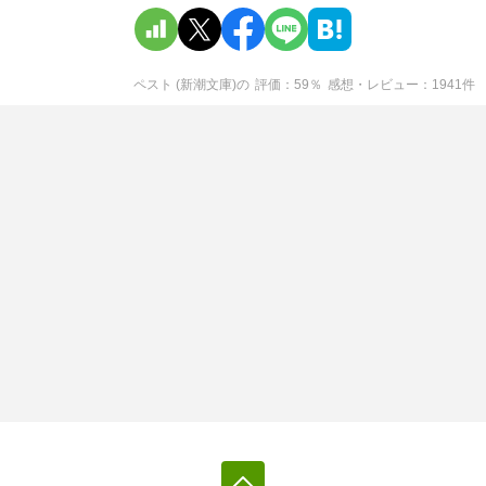
ペスト (新潮文庫)
の
評価
59
％
感想・レビュー
1941
件