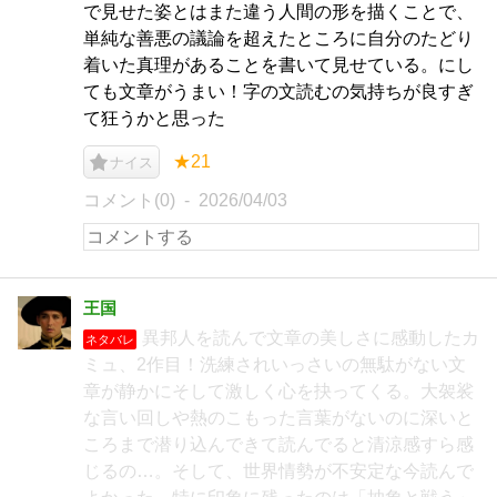
で見せた姿とはまた違う人間の形を描くことで、
単純な善悪の議論を超えたところに自分のたどり
着いた真理があることを書いて見せている。にし
ても文章がうまい！字の文読むの気持ちが良すぎ
て狂うかと思った
★21
ナイス
コメント(0)
2026/04/03
王国
異邦人を読んで文章の美しさに感動したカ
ネタバレ
ミュ、2作目！洗練されいっさいの無駄がない文
章が静かにそして激しく心を抉ってくる。大袈裟
な言い回しや熱のこもった言葉がないのに深いと
ころまで潜り込んできて読んでると清涼感すら感
じるの…。そして、世界情勢が不安定な今読んで