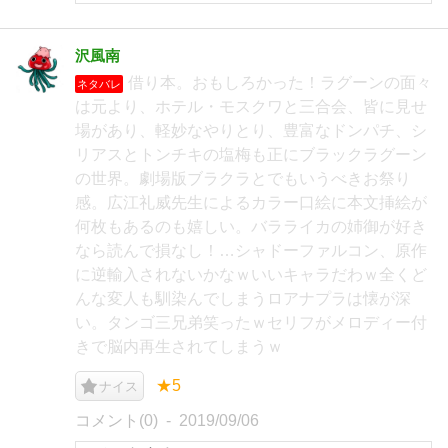
沢風南
借り本。おもしろかった！ラグーンの面々
ネタバレ
は元より、ホテル・モスクワと三合会、皆に見せ
場があり、軽妙なやりとり、豊富なドンパチ、シ
リアスとトンチキの塩梅も正にブラックラグーン
の世界。劇場版ブラクラとでもいうべきお祭り
感。広江礼威先生によるカラー口絵に本文挿絵が
何枚もあるのも嬉しい。バラライカの姉御が好き
なら読んで損なし！…シャドーファルコン、原作
に逆輸入されないかなｗいいキャラだわｗ全くど
んな変人も馴染んでしまうロアナプラは懐が深
い。タンゴ三兄弟笑ったｗセリフがメロディー付
きで脳内再生されてしまうｗ
★5
ナイス
コメント(0)
2019/09/06