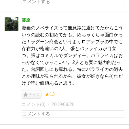
藤原
漫画のノベライズって無意識に避けてたからこう
いうの読むの初めてかも。めちゃくちゃ面白かっ
た！ラグーン商会というよりロアナプラの中でも
存在力が桁違いの2人、張とバラライカが目立
つ。張はコミカルでダンディー。バラライカはお
っかなくてかっこいい。2人とも実に魅力的だっ
た。台詞回しにも痺れる。特にバラライカの過去
とか凄味が見られるから、彼女が好きならそれだ
けで読む価値あると思う。
★13
ナイス
コメント(0)
2019/08/26