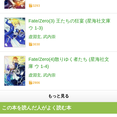
3293
Fate/Zero(3) 王たちの狂宴 (星海社文庫
ウ 1-3)
虚淵玄
武内崇
3030
Fate/Zero(4)散りゆく者たち (星海社文
庫 ウ 1-4)
虚淵玄
武内崇
2906
もっと見る
この本を読んだ人がよく読む本