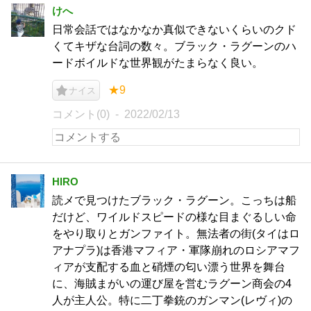
けへ
日常会話ではなかなか真似できないくらいのクド
くてキザな台詞の数々。ブラック・ラグーンのハ
ードボイルドな世界観がたまらなく良い。
★9
ナイス
コメント(0)
2022/02/13
HIRO
読メで見つけたブラック・ラグーン。こっちは船
だけど、ワイルドスピードの様な目まぐるしい命
をやり取りとガンファイト。無法者の街(タイはロ
アナプラ)は香港マフィア・軍隊崩れのロシアマフ
ィアが支配する血と硝煙の匂い漂う世界を舞台
に、海賊まがいの運び屋を営むラグーン商会の4
人が主人公。特に二丁拳銃のガンマン(レヴィ)の