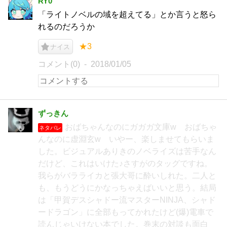
RY0
「ライトノベルの域を超えてる」とか言うと怒ら
れるのだろうか
★3
ナイス
コメント(0)
2018/01/05
ずっきん
おばちゃんなのにガガガ文庫w おばちゃ
ネタバレ
んなのに虚淵玄w いやー、楽しませてもらいま
した。ビジュアルありきのノベライズは苦手なん
だけど、これはいけた♪さすがのタッグですね。
我らがバラライカと張大哥に酔いしれた。二人と
も、もうどうにかなっちゃえばいいと思う。結局
は「甲賀デスシャドー流マスターNINJA、シャド
ードラゴン」に全部もってかれたけど(爆)電車で
読んじゃいけない本でした。巻末の対談も面白