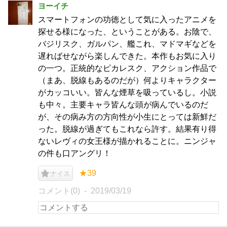
ヨーイチ
スマートフォンの功徳として気に入ったアニメを
探せる様になった、ということがある。お陰で、
バジリスク、ガルパン、艦これ、マドマギなどを
遅ればせながら楽しんできた。本作もお気に入り
の一つ。正統的なピカレスク、アクション作品で
（まあ、脱線もあるのだが）何よりキャラクター
がカッコいい。皆んな煙草を吸っているし。小説
も中々。主要キャラ皆んな頭が病んでいるのだ
が、その病み方の方向性が小生にとっては新鮮だ
った。脱線が過ぎてもこれなら許す。結果有り得
ないレヴィの女王様が描かれることに。ニンジャ
の件も口アングリ！
★39
ナイス
コメント(0)
2019/03/19