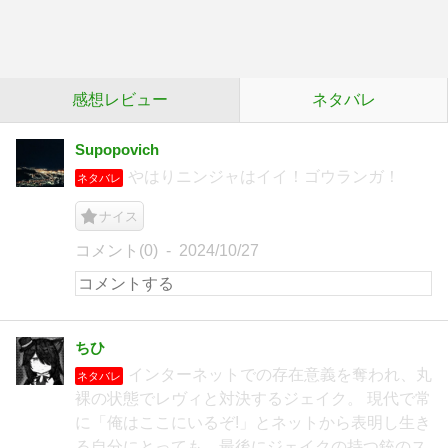
感想レビュー
ネタバレ
Supopovich
やはりニンジャはイイ！ゴウランガ！
ネタバレ
ナイス
コメント(0)
2024/10/27
ちひ
インターネットでの存在意義を奪われ、丸
ネタバレ
裸の状態でレヴィと対決するジェイク。 現代で常
に「俺はここにいるぞ!」とネットから表明し生き
る自分にとっても、最後にジェイクの持つ銃のス