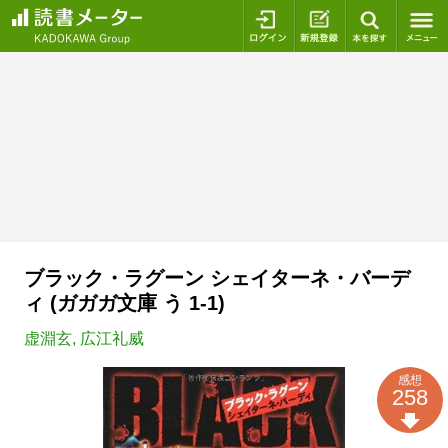
ログイン
新規登録
本を探
ブラック・ラグーン シェイターネ・バーデ
ィ (ガガガ文庫 う 1-1)
虚淵玄
,
広江礼威
感想
258