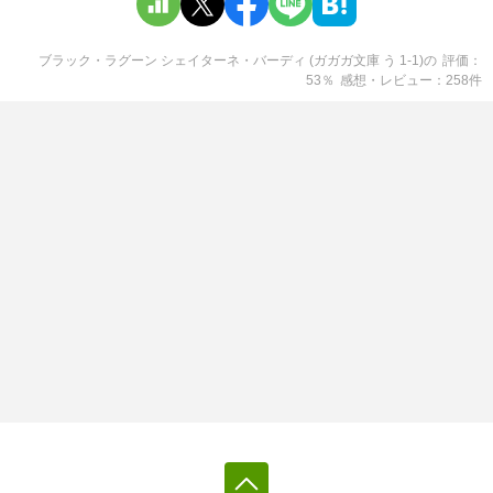
ブラック・ラグーン シェイターネ・バーディ (ガガガ文庫 う 1-1)
の
評価
53
％
感想・レビュー
258
件