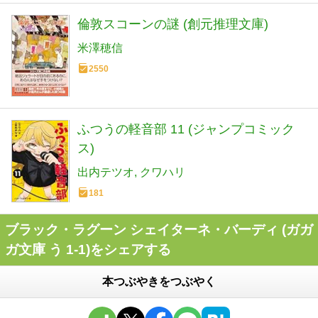
倫敦スコーンの謎 (創元推理文庫)
米澤穂信
2550
ふつうの軽音部 11 (ジャンプコミック
ス)
出内テツオ
クワハリ
181
ブラック・ラグーン シェイターネ・バーディ (ガガ
ガ文庫 う 1-1)をシェアする
本つぶやきをつぶやく