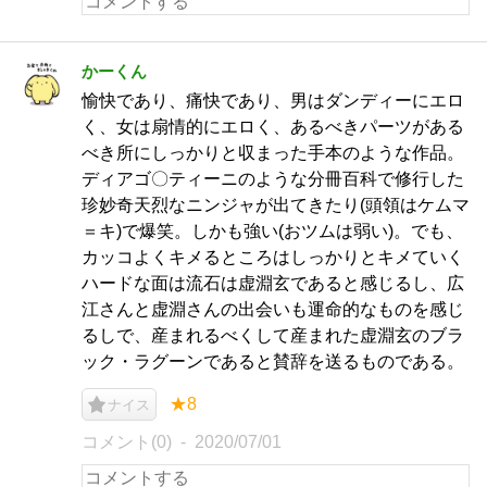
かーくん
愉快であり、痛快であり、男はダンディーにエロ
く、女は扇情的にエロく、あるべきパーツがある
べき所にしっかりと収まった手本のような作品。
ディアゴ〇ティーニのような分冊百科で修行した
珍妙奇天烈なニンジャが出てきたり(頭領はケムマ
＝キ)で爆笑。しかも強い(おツムは弱い)。でも、
カッコよくキメるところはしっかりとキメていく
ハードな面は流石は虚淵玄であると感じるし、広
江さんと虚淵さんの出会いも運命的なものを感じ
るしで、産まれるべくして産まれた虚淵玄のブラ
ック・ラグーンであると賛辞を送るものである。
★8
ナイス
コメント(0)
2020/07/01