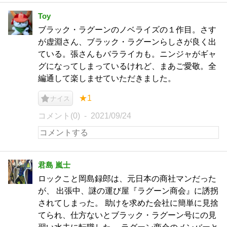
Toy
ブラック・ラグーンのノベライズの１作目。さす
が虚淵さん、ブラック・ラグーンらしさが良く出
ている。張さんもバラライカも。ニンジャがギャ
グになってしまっているけれど、まあご愛敬。全
編通して楽しませていただきました。
★1
ナイス
コメント(0)
2021/09/24
君島 嵐士
ロックこと岡島録郎は、元日本の商社マンだった
が、 出張中、謎の運び屋『ラグーン商会』に誘拐
されてしまった。 助けを求めた会社に簡単に見捨
てられ、仕方ないとブラック・ラグーン号にの見