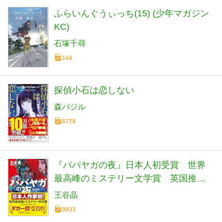
ふらいんぐうぃっち(15) (少年マガジン
KC)
石塚千尋
144
探偵小石は恋しない
森バジル
6778
『ババヤガの夜』日本人初受賞 世界
最高峰のミステリー文学賞 英国推理
作家協会賞(ダガー賞） (河出文庫 お 46-
王谷晶
1)
9933