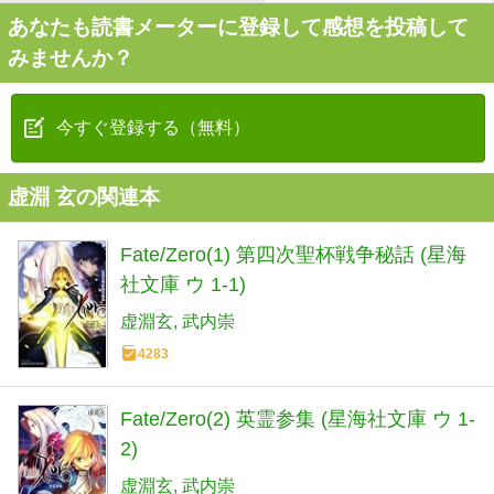
あなたも読書メーターに登録して感想を投稿して
みませんか？
今すぐ登録する（無料）
虚淵 玄の関連本
Fate/Zero(1) 第四次聖杯戦争秘話 (星海
社文庫 ウ 1-1)
虚淵玄
武内崇
4283
Fate/Zero(2) 英霊参集 (星海社文庫 ウ 1-
2)
虚淵玄
武内崇