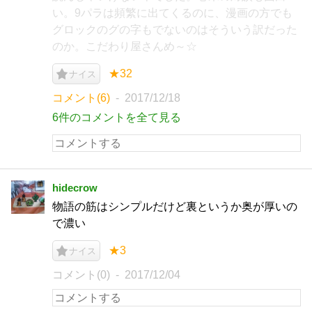
い。9パラは頻繁に出てくるのに、漫画の方でも
グロックのグの字もでないのはそういう訳だった
のか。こだわり屋さんめ～☆
★32
ナイス
コメント(6)
2017/12/18
6件のコメントを全て見る
hidecrow
物語の筋はシンプルだけど裏というか奥が厚いの
で濃い
★3
ナイス
コメント(0)
2017/12/04