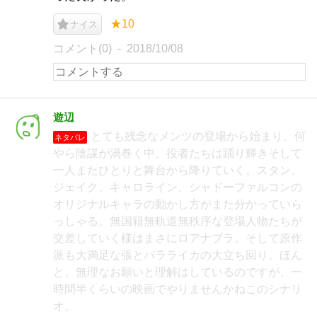
★10
ナイス
コメント(0)
2018/10/08
遊辺
とても残念なメンツの登場から始まり、何
ネタバレ
やら陰謀が渦巻く中、役者たちは踊り輝きそして
一人またひとりと舞台から降りていく。スタン、
ジェイク、キャロライン、シャドーファルコンの
オリジナルキャラの動かし方がまた分かっていら
っしゃる。無国籍無軌道無秩序な登場人物たちが
交差していく様はまさにロアナプラ。そして原作
派も大満足な張とバラライカの大立ち回り。ほん
と、無理なお願いと理解はしているのですが、一
時間半くらいの映画でやりませんかねこのシナリ
オ。