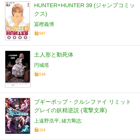
HUNTER×HUNTER 39 (ジャンプコミッ
クス)
冨樫義博
597
土人形と動死体
円城塔
530
ブギーポップ・クルシファイ リミット
グレイの妖精逆説 (電撃文庫)
上遠野浩平
緒方剛志
114