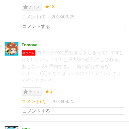
★18
ナイス
コメント(0)
2018/09/25
Tomoya
コミックの世界観を活かしきっていてすば
ネタバレ
らしい。バラライカと張大哥の会話にしびれる。
あとニンジャ面白すぎ。「亀の話はするな
っ！！」(笑)できればシェンホアにリベンジさせ
てやりたかった。
★6
ナイス
コメント(2)
2018/09/23