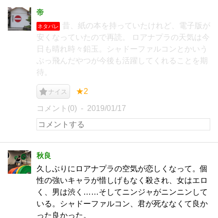
帝
昔、紙の本を持っていたけれど、電子版が
ネタバレ
安くなっていたので再読。 ロアナプラの天気は今
日も晴れ時々鉛玉。シャドーファルコンとかいう
ぶっ飛んだやつが今後も活躍してくれることを期
待。
★2
ナイス
コメント(0)
2019/01/17
秋良
久しぶりにロアナプラの空気が恋しくなって。個
性の強いキャラが惜しげもなく殺され、女はエロ
く、男は渋く……そしてニンジャがニンニンして
いる。シャドーファルコン、君が死ななくて良か
った良かった。