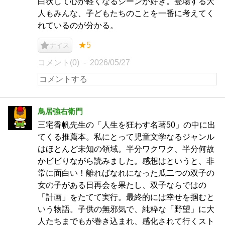
白状して心が軽くなるシーンが好き。登場する大
人もみんな、子どもたちのことを一番に考えてく
れているのが分かる。
★5
ナイス
コメント(0)
2026/05/27
鳥居強右衛門
三宅香帆先生の「人生を狂わす名著50」の中に出
てくる推薦本。私にとって児童文学なるジャンル
はほとんど未知の領域。半分ワクワク、半分何故
かビビりながら読みました。感想はというと、非
常に面白い！離ればなれになった瓜二つの双子の
女の子がある日再会を果たし、双子ならではの
「計画」をたてて実行。最終的には幸せを掴むと
いう物語。子供の無邪気で、純粋な「野望」に大
人たちまでもが巻き込まれ、感化されて行くスト