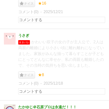
★16
ナイス
コメント(0)
2025/12/21
うさぎ
かわいい双子の女の子が主人公で、2人は
ネタバレ
両親の離婚により小さい頃に離れ離れになってい
ました。家族がみんな揃って暮らすことが子ども
にとってどんなに幸せか、私の両親も離婚したの
で、その当時の気持ちを思い出しました。
★8
ナイス
コメント(0)
2025/12/18
たかゆじ＠石原プロは永遠だ！！！