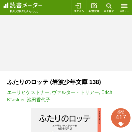
ログイン
新規登録
本を探
ふたりのロッテ (岩波少年文庫 138)
エーリヒケストナー
,
ヴァルター・トリアー
,
Erich
K¨astner
,
池田香代子
感想
417