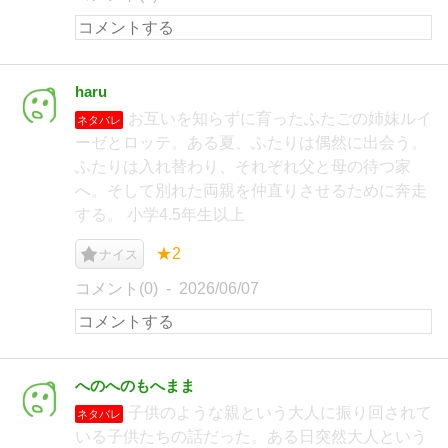
haru
お互いを知らずに育ったふたごの姉妹ルイ
ネタバレ
ーゼとロッテ。ある夏、ふたりは偶然に出会う。
ふたりは入れ替わり、それぞれ父と母の待つ家
へ。そして別れた両親を仲直りさせるために奔走
する。 小学4.5年生以上
★2
ナイス
コメント(0)
2026/06/07
へのへのもへまま
子供のような親という大人に振り回されて
ネタバレ
いる子供たちの話だった。ある日突然大人という