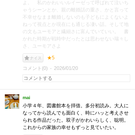
よ。 私のかわいいルイーゼって呼ばれて泣いち
ゃうシーンとか、親の離婚話の重さ、かと言って
不幸せなまま離婚しないのも子どもによくないよ
ねって視点とか現在にも通じる凄い話。そして地
の文もユーモアと繊細さに富んでいていい。 書
かれた時期が戦時中だったとは思わせない瑞々し
さ、ユーモアさよ
★5
ナイス
コメント(0)
2026/01/20
mai
小学４年、図書館本を拝借。多分初読み。大人に
なってから読んでも面白く、時にハッと考えさせ
られる作品だった。双子がかわいらしく、聡明。
これからの家族の幸せもずっと見ていたい。