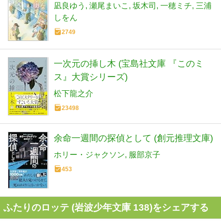
凪良ゆう
瀬尾まいこ
坂木司
一穂ミチ
三浦
しをん
2749
一次元の挿し木 (宝島社文庫 『このミ
ス』大賞シリーズ)
松下龍之介
23498
余命一週間の探偵として (創元推理文庫)
ホリー・ジャクソン
服部京子
453
ふたりのロッテ (岩波少年文庫 138)をシェアする