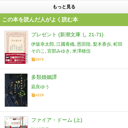
もっと見る
この本を読んだ人がよく読む本
プレゼント (新潮文庫 し 21-71)
伊坂幸太郎
江國香織
恩田陸
梨木香歩
町田
そのこ
宮部みゆき
米澤穂信
2876
多類婚姻譚
凪良ゆう
4229
ファイア・ドーム (上)