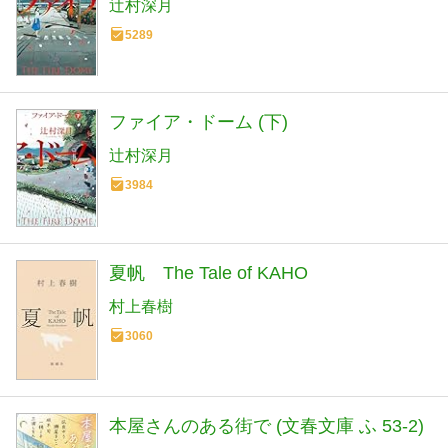
辻村深月
5289
ファイア・ドーム (下)
辻村深月
3984
夏帆 The Tale of KAHO
村上春樹
3060
本屋さんのある街で (文春文庫 ふ 53-2)