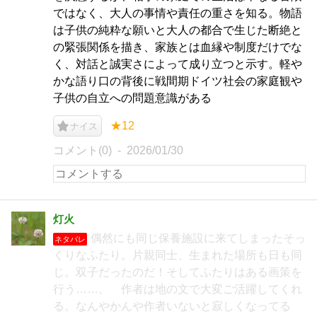
ではなく、大人の事情や責任の重さを知る。物語
は子供の純粋な願いと大人の都合で生じた断絶と
の緊張関係を描き、家族とは血縁や制度だけでな
く、対話と誠実さによって成り立つと示す。軽や
かな語り口の背後に戦間期ドイツ社会の家庭観や
子供の自立への問題意識がある
★12
ナイス
コメント(0)
2026/01/30
灯火
偶然にも同じ保養施設に来てしまったそっ
ネタバレ
くりなふたり。片親同士、生まれた場所も日も同
じ。双子だったのだ！そしてふたりはある画策を
行う……。 作者は地の文で大変ご活躍してくれ
る。なんやかんや作者いないと寂しくなってる