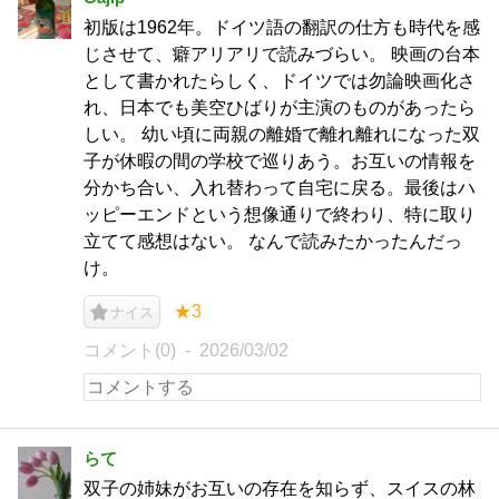
初版は1962年。ドイツ語の翻訳の仕方も時代を感
じさせて、癖アリアリで読みづらい。 映画の台本
として書かれたらしく、ドイツでは勿論映画化さ
れ、日本でも美空ひばりが主演のものがあったら
しい。 幼い頃に両親の離婚で離れ離れになった双
子が休暇の間の学校で巡りあう。お互いの情報を
分かち合い、入れ替わって自宅に戻る。最後はハ
ッピーエンドという想像通りで終わり、特に取り
立てて感想はない。 なんで読みたかったんだっ
け。
★3
ナイス
コメント(0)
2026/03/02
らて
双子の姉妹がお互いの存在を知らず、スイスの林