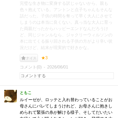
完璧な生き物に変身する訳じゃないから、親も
色々抱えている。アントンと点子ちゃんもそんな
話だった。子供の時間を奪って早く大人にさせて
しまうのは本当に良くない。真っ当な大人に育っ
た両親だったからハッピーエンドなんだろうけ
ど、同じジャンルなら、ジャクリーウィルソンの
本に出てくる振り回される子供の方がより辛い状
況だけど、結末が現実的で好きかな。
★3
ナイス
コメント(0)
2026/06/01
ともこ
ルイーゼが、ロッテと入れ替わっていることがお
母さんにバレてしまうけれど、お母さんに抱きし
められて緊張の糸が解ける様子、そしてだいたい