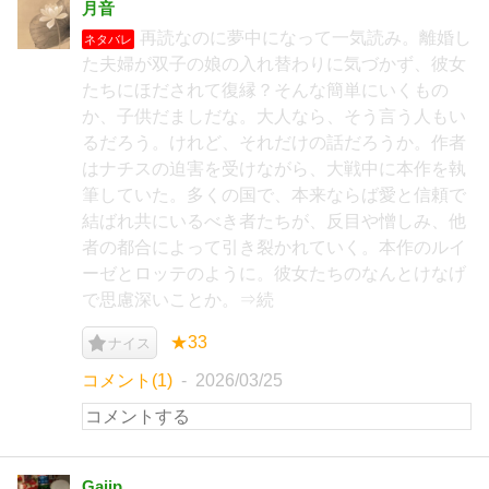
月音
再読なのに夢中になって一気読み。離婚し
ネタバレ
た夫婦が双子の娘の入れ替わりに気づかず、彼女
たちにほだされて復縁？そんな簡単にいくもの
か、子供だましだな。大人なら、そう言う人もい
るだろう。けれど、それだけの話だろうか。作者
はナチスの迫害を受けながら、大戦中に本作を執
筆していた。多くの国で、本来ならば愛と信頼で
結ばれ共にいるべき者たちが、反目や憎しみ、他
者の都合によって引き裂かれていく。本作のルイ
ーゼとロッテのように。彼女たちのなんとけなげ
で思慮深いことか。⇒続
★33
ナイス
コメント(1)
2026/03/25
Gajip