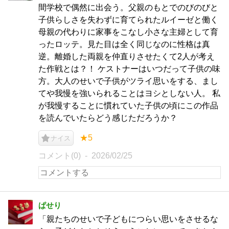
間学校で偶然に出会う。父親のもとでのびのびと
子供らしさを失わずに育てられたルイーゼと働く
母親の代わりに家事をこなし小さな主婦として育
ったロッテ。見た目は全く同じなのに性格は真
逆。離婚した両親を仲直りさせたくて2人が考え
た作戦とは？！ ケストナーはいつだって子供の味
方。大人のせいで子供がツライ思いをする、まし
てや我慢を強いられることはヨシとしない人。 私
が我慢することに慣れていた子供の頃にこの作品
を読んでいたらどう感じただろうか？
★5
ナイス
コメント(0)
2026/02/25
ぱせり
「親たちのせいで子どもにつらい思いをさせるな