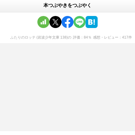
本つぶやきをつぶやく
ふたりのロッテ (岩波少年文庫 138)
の
評価
84
％
感想・レビュー
417
件