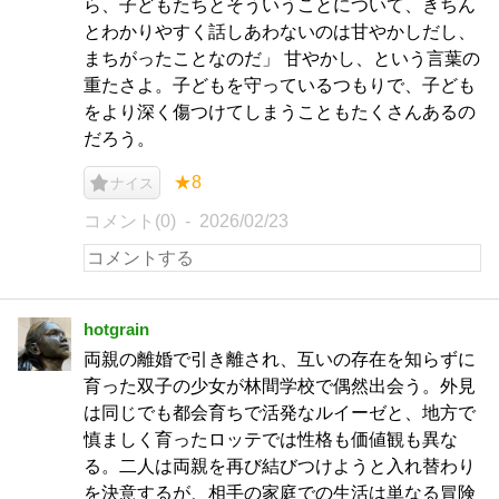
ら、子どもたちとそういうことについて、きちん
とわかりやすく話しあわないのは甘やかしだし、
まちがったことなのだ」 甘やかし、という言葉の
重たさよ。子どもを守っているつもりで、子ども
をより深く傷つけてしまうこともたくさんあるの
だろう。
★8
ナイス
コメント(0)
2026/02/23
hotgrain
両親の離婚で引き離され、互いの存在を知らずに
育った双子の少女が林間学校で偶然出会う。外見
は同じでも都会育ちで活発なルイーゼと、地方で
慎ましく育ったロッテでは性格も価値観も異な
る。二人は両親を再び結びつけようと入れ替わり
を決意するが、相手の家庭での生活は単なる冒険