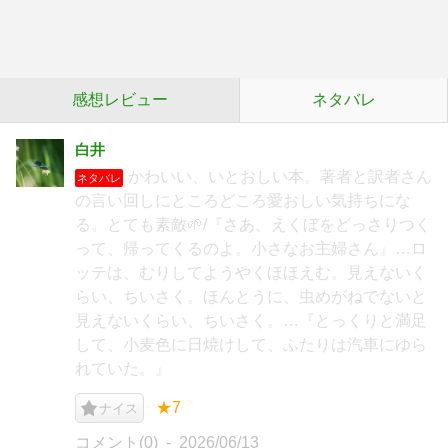
感想レビュー
ネタバレ
白井
かわいい、いとおしい本。著者と訳者さん
ネタバレ
の言い回しにところどころ愛おしい気持ちにな
る。とても素敵🌱/『さあ、えくぼをどっさりつく
って、帰ってくるのよ。小さなお主婦さん』…ロ
ッテは、むりしてようやくほほえむ。見えないく
らい、ちいさく。ほんとうに、虫めがねでないと
見えないくらい、ちいさく。…『とっくりと満足
して、小麦色に日焼けして、ふたりは汽車にゆら
れていた。』
★7
ナイス
コメント(0)
2026/06/13