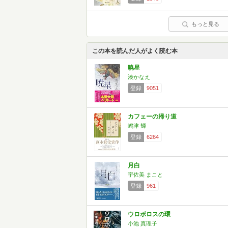
もっと見る
この本を読んだ人がよく読む本
暁星
湊かなえ
登録
9051
カフェーの帰り道
嶋津 輝
登録
6264
月白
宇佐美 まこと
登録
961
ウロボロスの環
小池 真理子