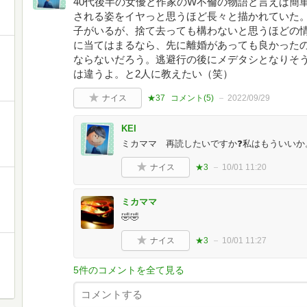
40代後半の女優と作家のW不倫の物語と言えば簡
される姿をイヤっと思うほど長々と描かれていた
子がいるが、捨て去っても構わないと思うほどの
に当てはまるなら、先に離婚があっても良かった
ならないだろう。逃避行の後にメデタシとなりそ
は違うよ。と2人に教えたい（笑）
ナイス
★37
コメント(
5
)
2022/09/29
KEI
ミカママ 再読したいですか❓私はもういいか
ナイス
★3
10/01 11:20
ミカママ
🤣🤣
ナイス
★3
10/01 11:27
5件のコメントを全て見る