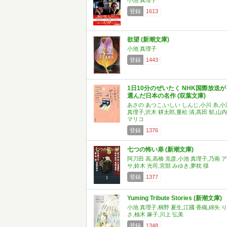
小池 真理子
登録
1613
欲望 (新潮文庫)
小池 真理子
登録
1443
1日10分のぜいたく NHK国際放送が
選んだ日本の名作 (双葉文庫)
あさの あつこ,いしい しんじ,小川 糸,小
真理子,沢木 耕太郎,重松 清,髙田 郁,山内
マリコ
登録
1376
七つの怖い扉 (新潮文庫)
阿刀田 高,高橋 克彦,小池 真理子,乃南 ア
サ,鈴木 光司,宮部 みゆき,夢枕 獏
登録
1377
Yuming Tribute Stories (新潮文庫)
小池 真理子,桐野 夏生,江國 香織,綿矢 り
さ,柚木 麻子,川上 弘美
登録
1348