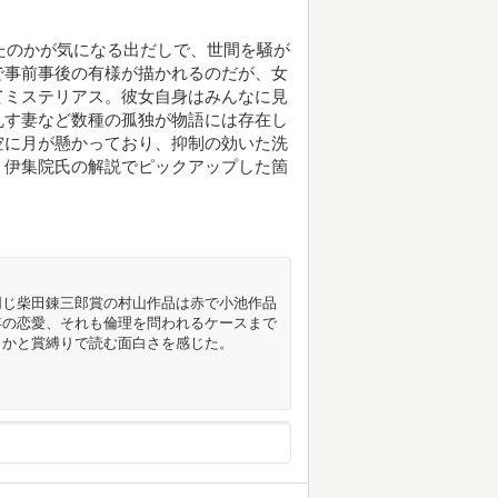
ったのかが気になる出だしで、世間を騒が
で事前事後の有様が描かれるのだが、女
てミステリアス。彼女自身はみんなに見
乱す妻など数種の孤独が物語には存在し
空に月が懸かっており、抑制の効いた洗
、伊集院氏の解説でピックアップした箇
同じ柴田錬三郎賞の村山作品は赤で小池作品
年の恋愛、それも倫理を問われるケースまで
うかと賞縛りで読む面白さを感じた。