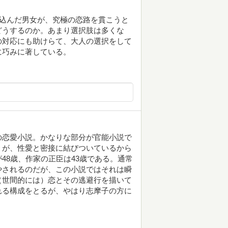
み込んだ男女が、究極の恋路を貫こうと
どうするのか。あまり選択肢は多くな
の対応にも助けらて、大人の選択をして
に巧みに著している。
の恋愛小説。かなりな部分が官能小説で
）が、性愛と密接に結びついているから
48歳、作家の正臣は43歳である。通常
やされるのだが、この小説ではそれは瞬
（世間的には）恋とその逃避行を描いて
れる構成をとるが、やはり志摩子の方に