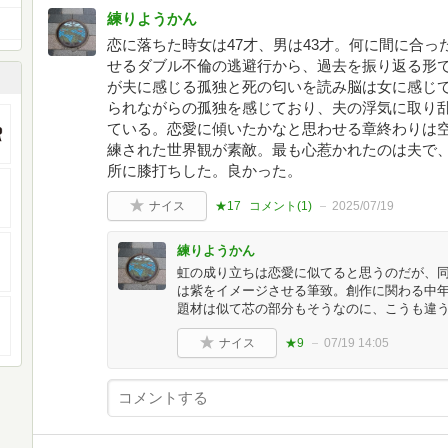
練りようかん
恋に落ちた時女は47才、男は43才。何に間に合
せるダブル不倫の逃避行から、過去を振り返る形
が夫に感じる孤独と死の匂いを読み脳は女に感じ
られながらの孤独を感じており、夫の浮気に取り
ている。恋愛に傾いたかなと思わせる章終わりは
練された世界観が素敵。最も心惹かれたのは夫で
所に膝打ちした。良かった。
ナイス
★17
コメント(
1
)
2025/07/19
練りようかん
虹の成り立ちは恋愛に似てると思うのだが、
は紫をイメージさせる筆致。創作に関わる中
題材は似て芯の部分もそうなのに、こうも違
ナイス
★9
07/19 14:05