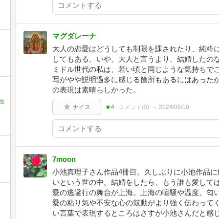
マグダレーナ
大人の恋愛はどうしても制限を課されたり、純粋
してもある。いや、大人と言うより、結婚したのな
ミドル世代の私は、若い頃と同じような気持ちでこ
写がやや説明過多に感じる箇所もあるにはあった
の表現は素晴らしかった。
池
ナイス
★4
コメント(
0
)
2024/06/10
7moon
小池真理子さん作品4冊目。久しぶりに小池作品に
いという世の中。結婚をしたら、もう誰も愛して
愛の逃避行の舞台が上海。上海の喧騒や温度、匂
愛の粘り気や不安な心の鼓動がより強く伝わって
い言葉で表現するところはさすが小池さんだと感