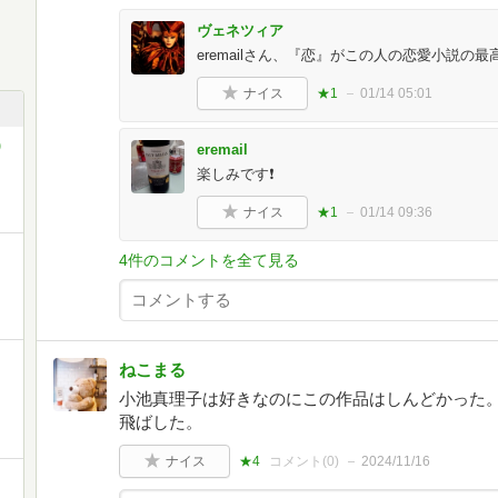
ヴェネツィア
eremailさん、『恋』がこの人の恋愛小説の
ナイス
★1
01/14 05:01
)
eremail
楽しみです❗
ナイス
★1
01/14 09:36
4件のコメントを全て見る
ねこまる
小池真理子は好きなのにこの作品はしんどかった
飛ばした。
ナイス
★4
コメント(
0
)
2024/11/16