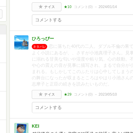
ナイス
★10
コメント(
0
)
2024/01/14
ひろっぴー
恋に落ちた40代の二人。ダブル不倫の果
ネタバレ
よく小説にあるが、、さすが小池真理子さん。見
に溺れる甘美な匂いや湿度や粘り気、心の鼓動。
や心の震えの音が見事に描写され、まるで自分が
まれる。もしかしてこのふたりは心中してしまう
の舞台になったが収まるところはやはり小池さん
志摩子と正臣の続きを読みたいものだ。
ナイス
★29
コメント(
0
)
2023/05/10
KEI