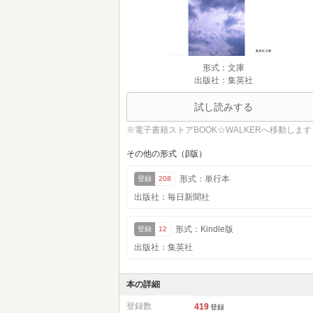
形式：文庫
出版社：集英社
試し読みする
※電子書籍ストアBOOK☆WALKERへ移動します
その他の形式（β版）
形式：単行本
登録
208
出版社：毎日新聞社
形式：Kindle版
登録
12
出版社：集英社
本の詳細
登録数
419
登録