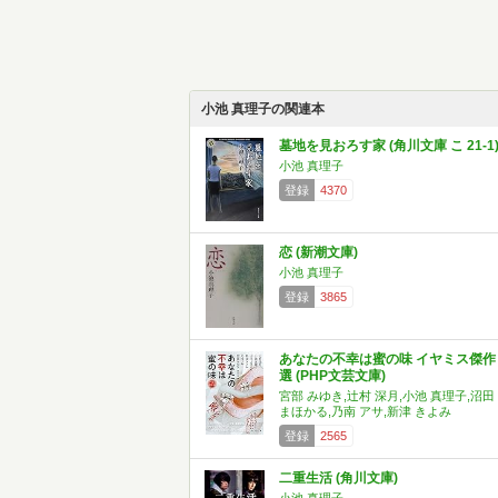
小池 真理子の関連本
墓地を見おろす家 (角川文庫 こ 21-1
小池 真理子
登録
4370
恋 (新潮文庫)
小池 真理子
登録
3865
あなたの不幸は蜜の味 イヤミス傑作
選 (PHP文芸文庫)
宮部 みゆき,辻村 深月,小池 真理子,沼田
まほかる,乃南 アサ,新津 きよみ
登録
2565
二重生活 (角川文庫)