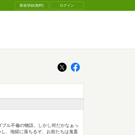
新規登録(無料)
ログイン
。ダブル不倫の物語。しかし何だかなぁっ
いし、地獄に落ちるぞ、お前たちは鬼畜