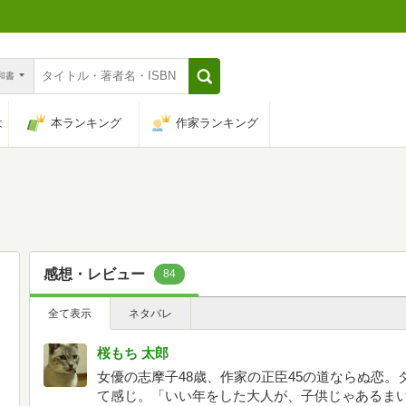
n和書
は
本ランキング
作家ランキング
感想・レビュー
84
全て表示
ネタバレ
桜もち 太郎
女優の志摩子48歳、作家の正臣45の道ならぬ恋
て感じ。「いい年をした大人が、子供じゃあるま