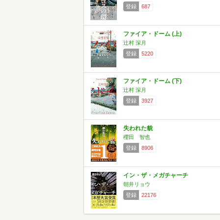
登録
687
ファイア・ドーム (上)
辻村 深月
登録
5220
ファイア・ドーム (下)
辻村 深月
登録
3927
失われた貌
櫻田 智也
登録
8906
イン・ザ・メガチャーチ
朝井リョウ
登録
22176