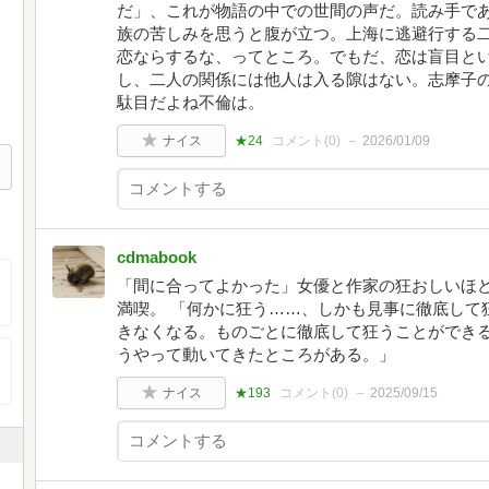
だ」、これが物語の中での世間の声だ。読み手で
族の苦しみを思うと腹が立つ。上海に逃避行する
恋ならするな、ってところ。でもだ、恋は盲目と
し、二人の関係には他人は入る隙はない。志摩子
駄目だよね不倫は。
ナイス
★24
コメント(
0
)
2026/01/09
cdmabook
「間に合ってよかった」女優と作家の狂おしいほ
満喫。 「何かに狂う……、しかも見事に徹底して
きなくなる。ものごとに徹底して狂うことができ
うやって動いてきたところがある。」
ナイス
★193
コメント(
0
)
2025/09/15