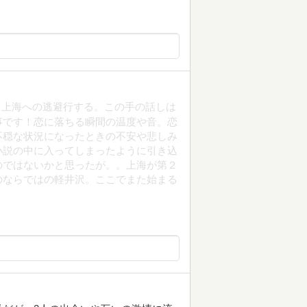
て上海への逃避行する。この手の話しは
事です！恋に落ちる瞬間の温度や音。恋
不穏な状況になったときの不安や悲しみ
小説の中に入ってしまったように引き込
のではないかと思ったが。。上海が第２
のならではの軽井沢。ここでまた始まる