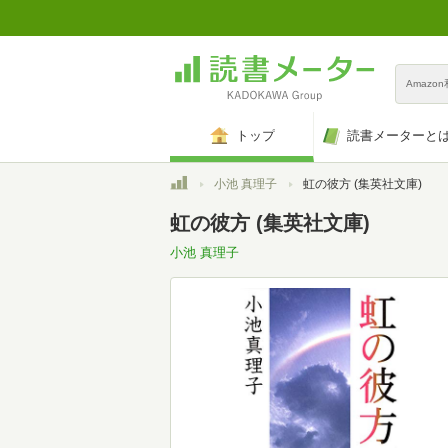
Amazo
トップ
読書メーターと
トップ
小池 真理子
虹の彼方 (集英社文庫)
虹の彼方 (集英社文庫)
小池 真理子