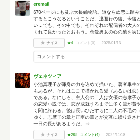
eremail
670ページにも及ぶ大長編物語。道ならぬ恋に踏
するとこうなるということだ。逃避行の後、今後
い…でも、その中でも、それぞれの配偶者の大人
くれて良かったとおもう。恋愛男女の心の襞を実
ナイス
★4
コメント(
0
)
2025/01/13
ヴェネツィア
小池真理子が渾身の力を込めて描いた、著者畢生
もあるが、それはここで描かれる愛（あるいは恋
である。なにしろ、主人公の二人は女優の志摩子が
の恋愛小説では、恋が成就するまでに多く筆が費
く間に終わる。後は長いひたすらに二人の不毛の
ゆく。志摩子の章と正臣の章とが交互に繰り返さ
一日の長があるようだ。⇒
ナイス
★295
コメント(
4
)
2024/11/18