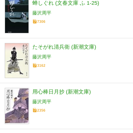
蝉しぐれ (文春文庫 ふ 1-25)
藤沢周平
7306
たそがれ清兵衛 (新潮文庫)
藤沢周平
3162
用心棒日月抄 (新潮文庫)
藤沢周平
2356