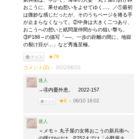
おこうに、果せぬ想いをよせてゆく…。／①最初
は微妙な感じだったが、そのうちページを捲る手
が止まらなくなって。②中身は大きく二つあり、
おこうへの想いと紙問屋仲間からの狙い撃ち。
③P188～の描写「──、一歩の距離の間に、地獄
の裂け目が…」など秀逸至極。
★78
ナイス
コメント(2)
2022/06/10
迷人
→④内憂外患。 2022-157
★6
06/10 16:02
ナイス
迷人
＜メモ＞ 丸子屋の女将おこうの新兵衛へ
の呼びかけは、P252までは「小野屋さ