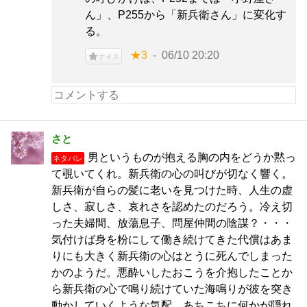
ん」、P255から「新兵衛さん」に変化す
る。
★3
06/10 20:20
ナイス
さと
男というものが抱える胸の内をどうか黙っ
ネタバレ
て覗いてくれ。新兵衛の心の叫びが切なく響く。
新兵衛が自らの髪に老いを見つけた時、人生の虚
しさ、寂しさ、哀れさを認めたのだろう。冷え切
った夫婦間、放蕩息子、問屋仲間の陰謀？・・・
気付けば身を粉にして働き続けてきた代償はあま
りにも大きく新兵衛の心はとうに死んでしまった
かのようだ。悪酔いしたおこうを介抱したことか
ら新兵衛の心で鳴り続けていた海鳴りが彼を突き
動かしていくような気配。あちこちに何かが隠れ