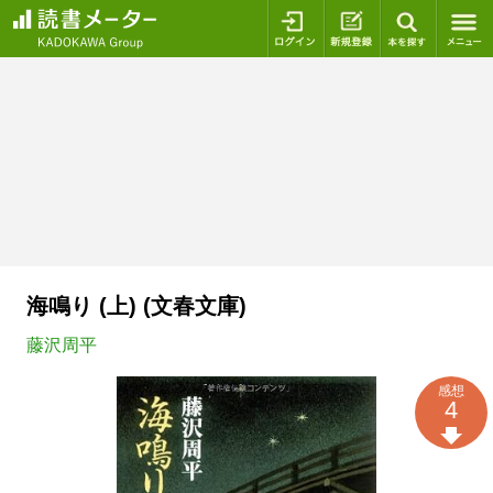
ログイン
新規登録
本を探
海鳴り (上) (文春文庫)
藤沢周平
感想
4