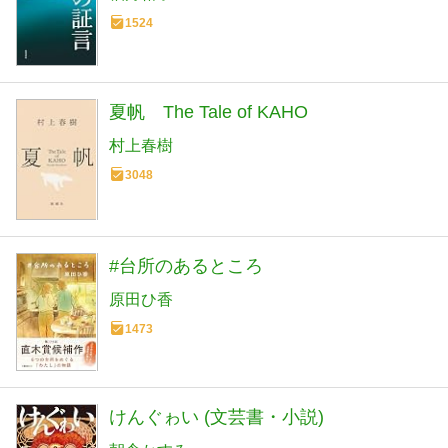
1524
夏帆 The Tale of KAHO
村上春樹
3048
#台所のあるところ
原田ひ香
1473
けんぐゎい (文芸書・小説)