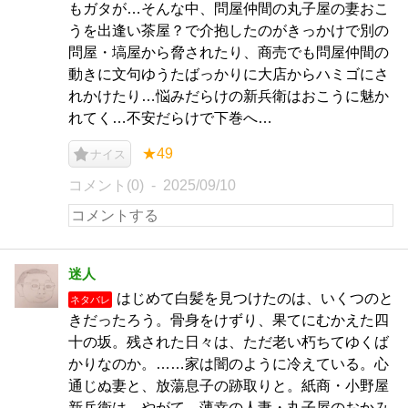
もガタが…そんな中、問屋仲間の丸子屋の妻おこ
うを出逢い茶屋？で介抱したのがきっかけで別の
問屋・塙屋から脅されたり、商売でも問屋仲間の
動きに文句ゆうたばっかりに大店からハミゴにさ
れかけたり…悩みだらけの新兵衛はおこうに魅か
れてく…不安だらけで下巻へ…
★49
ナイス
コメント(0)
2025/09/10
迷人
はじめて白髪を見つけたのは、いくつのと
ネタバレ
きだったろう。骨身をけずり、果てにむかえた四
十の坂。残された日々は、ただ老い朽ちてゆくば
かりなのか。……家は闇のように冷えている。心
通じぬ妻と、放蕩息子の跡取りと。紙商・小野屋
新兵衛は、やがて、薄幸の人妻・丸子屋のおかみ