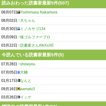
読みおわった読書家最新5件(507)
08月07日
Yoshimasa Nakamura
08月02日
大ちゃん
05月30日
ミノカサゴ134
05月09日
猿ゴルファープロ
03月22日
読書家さん#ibXxXE
今読んでいる読書家最新5件(5)
07月28日
showyou
07月05日
大輔
01月17日
なんと
09月16日
aamatu3
03月26日
イッケ