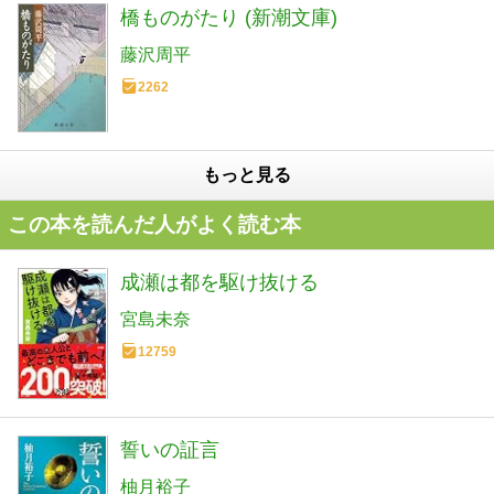
橋ものがたり (新潮文庫)
藤沢周平
2262
もっと見る
この本を読んだ人がよく読む本
成瀬は都を駆け抜ける
宮島未奈
12759
誓いの証言
柚月裕子