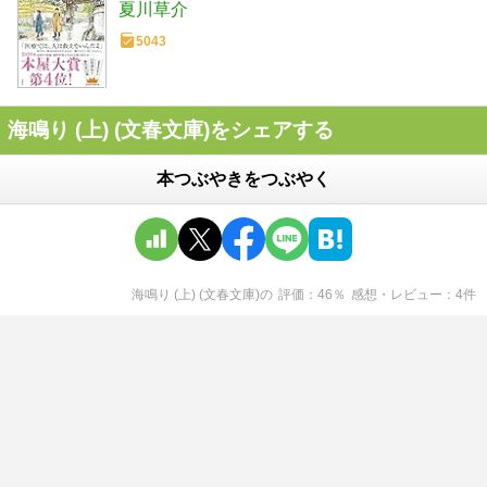
夏川草介
5043
海鳴り (上) (文春文庫)をシェアする
本つぶやきをつぶやく
海鳴り (上) (文春文庫)
の
評価
46
％
感想・レビュー
4
件