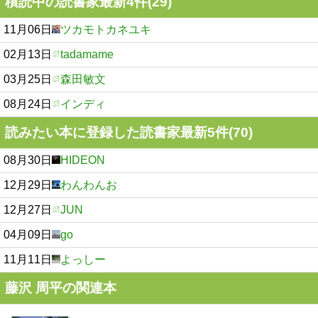
積読中の読書家最新4件(29)
11月06日
ツカモトカネユキ
02月13日
tadamame
03月25日
森田敏文
08月24日
インディ
読みたい本に登録した読書家最新5件(70)
08月30日
HIDEON
12月29日
わんわんお
12月27日
JUN
04月09日
go
11月11日
よっしー
藤沢 周平の関連本