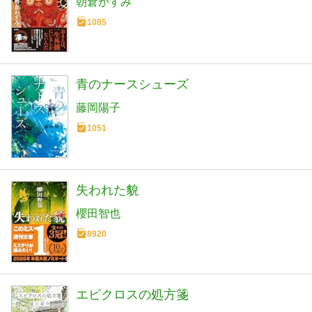
朝倉かすみ
1085
青のナースシューズ
藤岡陽子
1051
失われた貌
櫻田智也
8920
エピクロスの処方箋