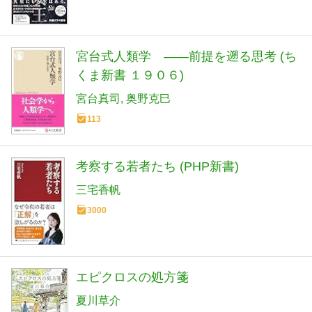
宮台式人類学 ――前提を遡る思考 (ち
くま新書 １９０６)
宮台真司
奥野克巳
113
考察する若者たち (PHP新書)
三宅香帆
3000
エピクロスの処方箋
夏川草介