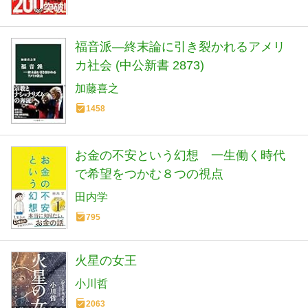
福音派―終末論に引き裂かれるアメリ
カ社会 (中公新書 2873)
加藤喜之
1458
お金の不安という幻想 一生働く時代
で希望をつかむ８つの視点
田内学
795
火星の女王
小川哲
2063