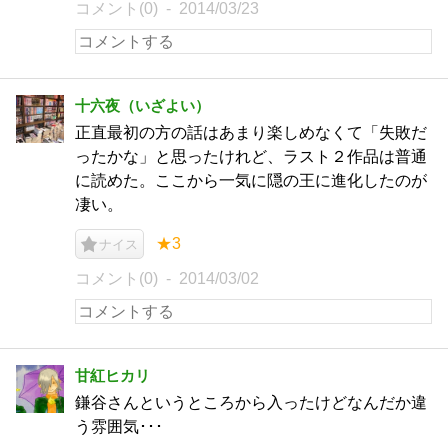
コメント(0)
2014/03/23
十六夜（いざよい）
正直最初の方の話はあまり楽しめなくて「失敗だ
ったかな」と思ったけれど、ラスト２作品は普通
に読めた。ここから一気に隠の王に進化したのが
凄い。
★3
ナイス
コメント(0)
2014/03/02
甘紅ヒカリ
鎌谷さんというところから入ったけどなんだか違
う雰囲気･･･