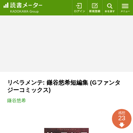
ログイン
新規登録
本を探
リベラメンテ: 鎌谷悠希短編集 (Gファンタ
ジーコミックス)
鎌谷悠希
感想
23