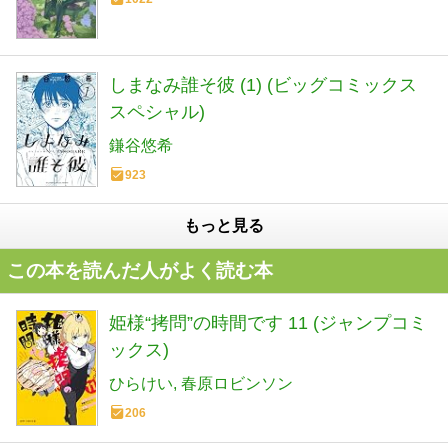
しまなみ誰そ彼 (1) (ビッグコミックス
スペシャル)
鎌谷悠希
923
もっと見る
この本を読んだ人がよく読む本
姫様“拷問”の時間です 11 (ジャンプコミ
ックス)
ひらけい
春原ロビンソン
206