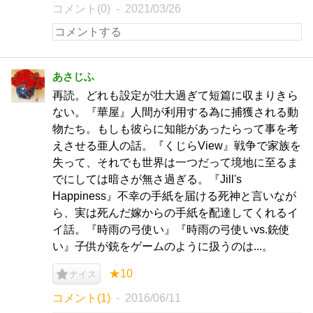
コメント(0)
2021/03/26
あさじふ
再読。どれも設定が壮大過ぎて短篇に収まりきら
ない。『華屋』人間が利用する為に捕獲される動
物たち。もしも彼らに知能があったらって事を考
えさせる亜人の話。『くじらView』戦争で家族を
失って、それでも世界は一つだって境地に至るま
でにしては暗さが無さ過ぎる。『Jill's
Happiness』不幸の手紙を届ける死神と言いなが
ら、実は死んだ嫁からの手紙を配達してくれるイ
イ話。『時雨の弓使い』『時雨の弓使いvs.銃使
い』子供が銃をゲームのように扱うのは...。
★10
ナイス
コメント(1)
2016/06/11