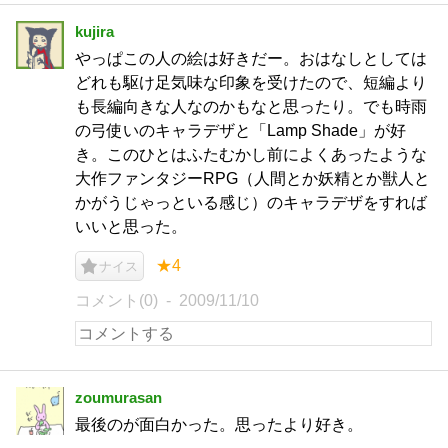
kujira
やっぱこの人の絵は好きだー。おはなしとしては
どれも駆け足気味な印象を受けたので、短編より
も長編向きな人なのかもなと思ったり。でも時雨
の弓使いのキャラデザと「Lamp Shade」が好
き。このひとはふたむかし前によくあったような
大作ファンタジーRPG（人間とか妖精とか獣人と
かがうじゃっといる感じ）のキャラデザをすれば
いいと思った。
★4
ナイス
コメント(0)
2009/11/10
zoumurasan
最後のが面白かった。思ったより好き。