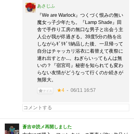
あさじふ
『We are Warlock』つくづく恨みの無い
魔女っ子少年たち。『Lamp Shade』田
舎で手作り工房の無口な男子と出会う主
人公が我が侭過ぎる。39度5分の熱を出
しながらｷﾞﾘｷﾞﾘ納品した後、一旦帰って
自分はチャッカリ浴衣に着替えて夜祭に
連れ出すとか...。ねぎらいってもんは無
いの？『宿宮司』秘密を知られても変わ
らない友情がどうなって行くのか続きが
無限大。
★4
06/11 16:57
ナイス
蒼吉＠読メ再開しました