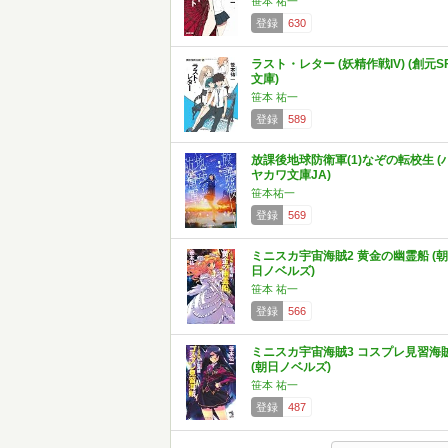
笹本 祐一
登録
630
ラスト・レター (妖精作戦IV) (創元S
文庫)
笹本 祐一
登録
589
放課後地球防衛軍(1)なぞの転校生 (
ヤカワ文庫JA)
笹本祐一
登録
569
ミニスカ宇宙海賊2 黄金の幽霊船 (朝
日ノベルズ)
笹本 祐一
登録
566
ミニスカ宇宙海賊3 コスプレ見習海
(朝日ノベルズ)
笹本 祐一
登録
487