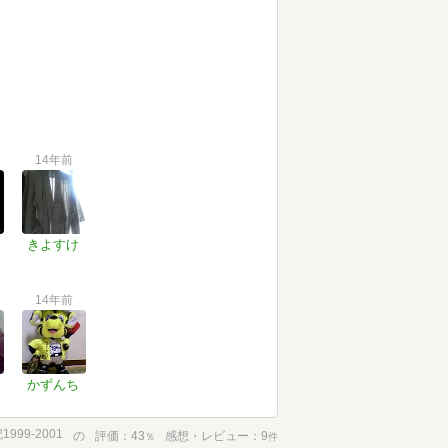
14年前
きよすけ
14年前
かずんち
99-2001
の
評価
43
感想・レビュー
9
％
件