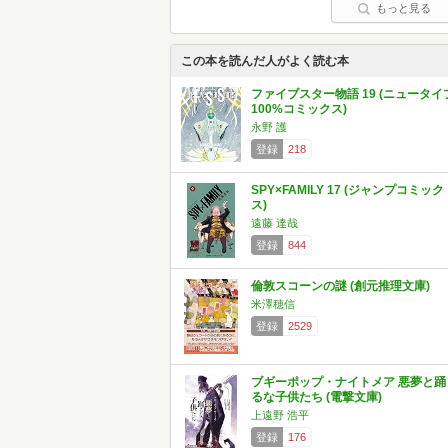
もっと見る
この本を読んだ人がよく読む本
ファイブスター物語 19 (ニュータイ
100%コミックス)
永野 護
登録
218
SPY×FAMILY 17 (ジャンプコミック
ス)
遠藤 達哉
登録
844
倫敦スコーンの謎 (創元推理文庫)
米澤穂信
登録
2529
ブギーポップ・ナイトメア 悪夢と踊
るな子供たち (電撃文庫)
上遠野 浩平
登録
176