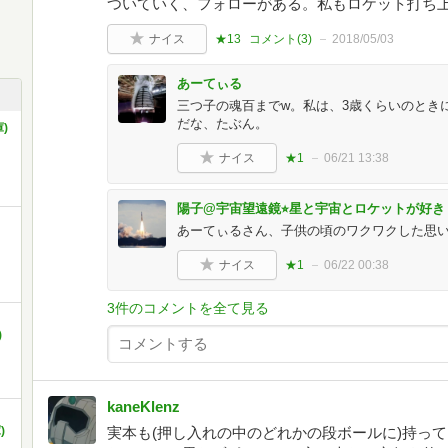
ついていく、フォローがある。私もロケット打ち
ナイス
★13
コメント(
3
)
2018/05/03
あーてぃる
三つ子の魂百までw。私は、3歳くらいのとき
だな、たぶん。
)
ナイス
★1
06/21 13:38
陽子@宇宙望遠鏡⭐︎星と宇宙とロケットが好き
あーてぃるさん、子供の頃のワクワクした思
ナイス
★1
06/22 00:38
3件のコメントを全て見る
)
kaneKlenz
)
実本も(押し入れの中のどれかの段ボールに)持っ