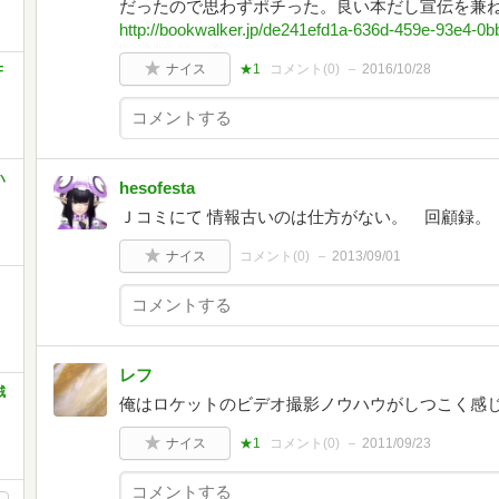
だったので思わずポチった。良い本だし宣伝を兼
http://bookwalker.jp/de241efd1a-636d-459e-93e4-0
ナイス
★1
コメント(
0
)
2016/10/28
F
ハ
hesofesta
Ｊコミにて 情報古いのは仕方がない。 回顧録。
ナイス
コメント(
0
)
2013/09/01
レフ
賊
俺はロケットのビデオ撮影ノウハウがしつこく感
ナイス
★1
コメント(
0
)
2011/09/23