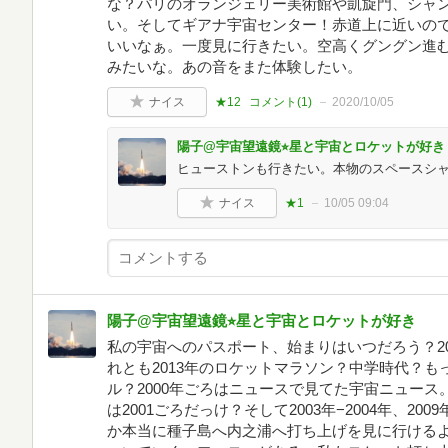
な？パリのオランジェリー美術館や凱旋門、シャ
い。そしてギアナ宇宙センター！赤道上に近いの
いいなぁ。一度見に行きたい。空高くグングン進
みたいな。あの音をまた体験したい。
ナイス
★12
コメント(
1
)
2020/10/05
陽子@宇宙望遠鏡⭐︎星と宇宙とロケットが好き
ヒューストンも行きたい。本物のスペースシ
ナイス
★1
10/05 09:04
陽子@宇宙望遠鏡⭐︎星と宇宙とロケットが好き
私の宇宙へのパスポート、始まりはいつだろう？2
れとも2013年のロケットマラソン？中学時代？
ル？2000年ごろはニュースで見てた宇宙ニュー
は2001ごろだっけ？そして2003年−2004年、2
か本当に種子島へ内之浦へ打ち上げを見に行ける