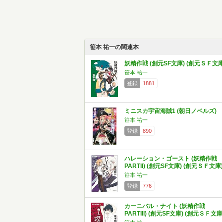
笹本 祐一の関連本
妖精作戦 (創元SF文庫) (創元ＳＦ文庫
笹本 祐一
登録
1881
ミニスカ宇宙海賊1 (朝日ノベルズ)
笹本 祐一
登録
890
ハレーション・ゴースト (妖精作戦
PARTII) (創元SF文庫) (創元ＳＦ文庫
笹本 祐一
登録
776
カーニバル・ナイト (妖精作戦
PARTIII) (創元SF文庫) (創元ＳＦ文庫