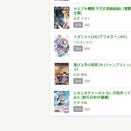
ヤエブキ機関 千万丈塔踏破録1 (電撃
文庫)
安里 アサト
登録
162
メダリスト(14) (アフタヌーンKC)
つるまいかだ
登録
604
逃げ上手の若君 24 (ジャンプコミッ
ス)
松井 優征
登録
234
ときときチャンネル ない天気作って
みた (創元日本SF叢書)
宮澤 伊織
登録
222