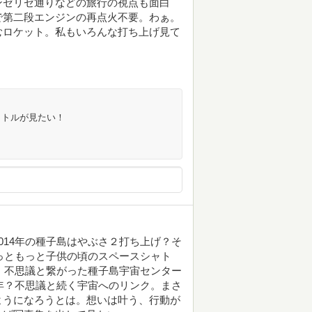
ンゼリゼ通りなどの旅行の視点も面白
で第二段エンジンの再点火不要。わぁ。
むロケット。私もいろんな打ち上げ見て
ャトルが見たい！
014年の種子島はやぶさ２打ち上げ？そ
もっともっと子供の頃のスペースシャト
ス。不思議と繋がった種子島宇宙センター
009年？不思議と続く宇宙へのリンク。まさ
ようになろうとは。想いは叶う、行動が