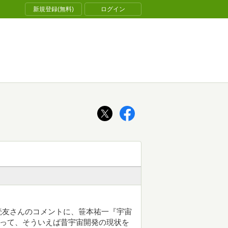
新規登録(無料)
ログイン
読友さんのコメントに、笹本祐一『宇宙
あって、そういえば昔宇宙開発の現状を