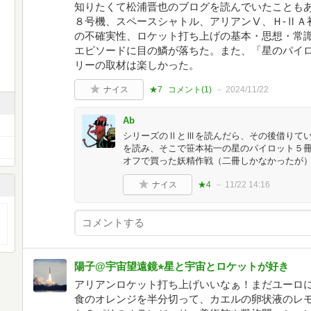
知りたくて松浦晋也のブログを読んでいたこともあ
８号機、スペースシャトル、アリアンⅤ、Ｈ-ⅡＡ
の不確実性、ロケット打ち上げの基本・思想・常
エピソードに目の鱗が落ちた。また、「星のパイ
リーの取材は楽しかった。
ナイス
★7
コメント(
1
)
2024/11/22
Ab
シリーズのⅡとⅢを読んだら、その後借りて
を読み、そこで笹本祐一の星のパイロット５
オフで買った妖精作戦（二冊しかなかったが
ナイス
★4
11/22 14:16
陽子@宇宙望遠鏡⭐︎星と宇宙とロケットが好き
アリアンロケット打ち上げいいなぁ！まだユーロにな
食のオレンジを半分切って、カエルの卵状液のレ