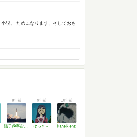
小説。 ためになります、そしておも
8年前
9年前
10年前
陽子@宇宙望遠鏡⭐︎星と宇宙とロケットが好き
ゆっき～
kaneKlenz