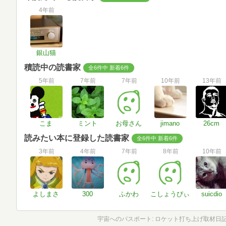
4年前
銀山猫
積読中の読書家
全6件中 新着6件
5年前
7年前
7年前
10年前
13年前
こま
ミント
お母さん
jimano
26cm
読みたい本に登録した読書家
全6件中 新着6件
3年前
4年前
7年前
8年前
10年前
よしまさ
300
ふかわ
こしょうぴぃ
suicdio
宇宙へのパスポート: ロケット打ち上げ取材日記19