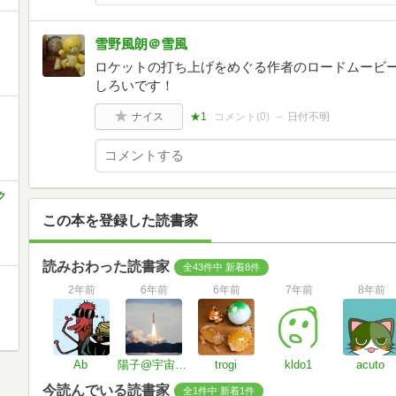
雪野風朗＠雪風
ロケットの打ち上げをめぐる作者のロードムービー
しろいです！
ナイス
★1
コメント(
0
)
日付不明
ク
この本を登録した読書家
読みおわった読書家
全43件中 新着8件
2年前
6年前
6年前
7年前
8年前
Ab
陽子@宇宙望遠鏡⭐︎星と宇宙とロケットが好き
trogi
kldo1
acuto
今読んでいる読書家
全1件中 新着1件