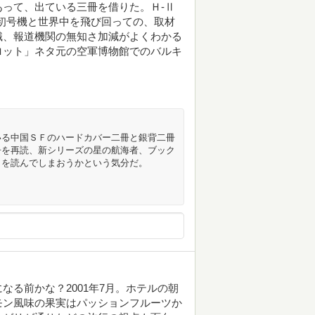
って、出ている三冊を借りた。Ｈ-Ⅱ
初号機と世界中を飛び回っての、取材
識、報道機関の無知さ加減がよくわかる
ロット」ネタ元の空軍博物館でのバルキ
いる中国ＳＦのハードカバー二冊と銀背二冊
冊を再読、新シリーズの星の航海者、ブック
）を読んでしまおうかという気分だ。
る前かな？2001年7月。ホテルの朝
モン風味の果実はパッションフルーツか