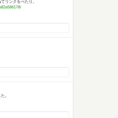
ねてリンクをぺたり。
bb82a586178/
じた。