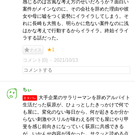
感じるのは古風な考え方のせいだろうか？面白い
案件がメインなのに、その会社を辞めた理由や彼
女や母に嘘をつく姿勢にイライラしてしまう。そ
れに長崎も大熊も、明らかに危ない案件なのに浅
はかな考えで行動するからイライラ。終始イライ
ラする話だった。
★1
ナイス
コメント(0)
2021/10/13
ちぃ
大手企業のサラリーマンを辞めアルバイト
ネタバレ
生活だった荻原が、ひょっとしたきっかけで何で
も屋に。変化のない毎日から、何が起きるか分か
らない刺激やスリルが味わえる何でも屋にやり甲
斐を感じ前向きになっていく荻原に共感できる
が、いかんせ内容が浅かった。サクッと読める点