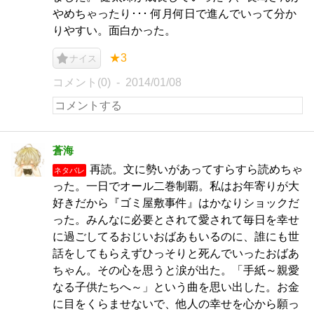
やめちゃったり･･･ 何月何日で進んでいって分か
りやすい。面白かった。
★3
ナイス
コメント(0)
2014/01/08
蒼海
再読。文に勢いがあってすらすら読めちゃ
ネタバレ
った。一日でオール二巻制覇。私はお年寄りが大
好きだから『ゴミ屋敷事件』はかなりショックだ
った。みんなに必要とされて愛されて毎日を幸せ
に過ごしてるおじいおばあもいるのに、誰にも世
話をしてもらえずひっそりと死んでいったおばあ
ちゃん。その心を思うと涙が出た。「手紙～親愛
なる子供たちへ～」という曲を思い出した。お金
に目をくらませないで、他人の幸せを心から願っ