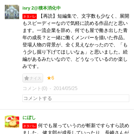
isry 2@積本消化中
【再読】短編集で、文字数も少なく、展開
ネタバレ
もスピーディーなので気軽に読める作品だと思い
ます。一流企業を辞め、何でも屋で働き出した青
年の成長？と一緒に働くメンバーを描いた作品。
登場人物の背景が、全く見えなかったので、「も
う少し掘り下げてほしいなぁ」と思いました。続
編があるみたいなので、どうなっているのか楽し
みです。
★6
ナイス
コメント(0)
2014/05/25
にぼし
何でも屋っていうのが斬新ですらすら読め
ネタバレ
ました。 健太郎が成長していったり、長崎さんが