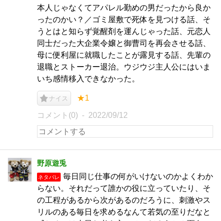
本人じゃなくてアパレル勤めの男だったから良か
ったのかい？／ゴミ屋敷で死体を見つける話、そ
うとはと知らず覚醒剤を運んじゃった話、元恋人
同士だった大企業令嬢と御曹司を再会させる話、
母に便利屋に就職したことが露見する話、先輩の
退職とストーカー退治。ウジウジ主人公にはいま
いち感情移入できなかった。
★1
ナイス
コメント(0)
2022/09/12
野原遊兎
毎日同じ仕事の何がいけないのかよくわか
ネタバレ
らない。それだって誰かの役に立っていたり、そ
の工程があるから次があるのだろうに、刺激やス
リルのある毎日を求めるなんて若気の至りだなと