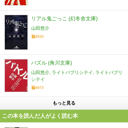
リアル鬼ごっこ (幻冬舎文庫)
山田悠介
8542
パズル (角川文庫)
山田悠介
ライトパブリシテイ
ライトパブリ
シテイ
6673
もっと見る
この本を読んだ人がよく読む本