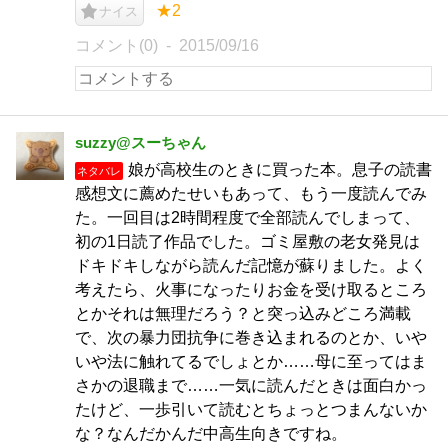
★2
ナイス
コメント(0)
2015/09/16
suzzy@スーちゃん
娘が高校生のときに買った本。息子の読書
ネタバレ
感想文に薦めたせいもあって、もう一度読んでみ
た。一回目は2時間程度で全部読んでしまって、
初の1日読了作品でした。ゴミ屋敷の老女発見は
ドキドキしながら読んだ記憶が蘇りました。よく
考えたら、火事になったりお金を受け取るところ
とかそれは無理だろう？と突っ込みどころ満載
で、次の暴力団抗争に巻き込まれるのとか、いや
いや法に触れてるでしょとか……母に至ってはま
さかの退職まで……一気に読んだときは面白かっ
たけど、一歩引いて読むとちょっとつまんないか
な？なんだかんだ中高生向きですね。