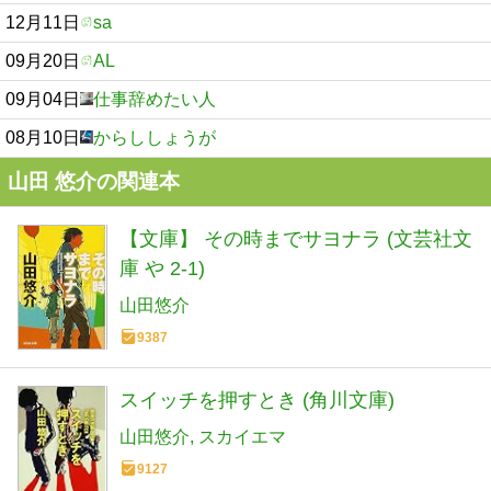
12月11日
sa
09月20日
AL
09月04日
仕事辞めたい人
08月10日
からししょうが
山田 悠介の関連本
【文庫】 その時までサヨナラ (文芸社文
庫 や 2-1)
山田悠介
9387
スイッチを押すとき (角川文庫)
山田悠介
スカイエマ
9127