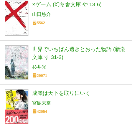
×ゲーム (幻冬舎文庫 や 13-6)
山田悠介
5562
世界でいちばん透きとおった物語 (新潮
文庫 す 31-2)
杉井光
29971
成瀬は天下を取りにいく
宮島未奈
42054