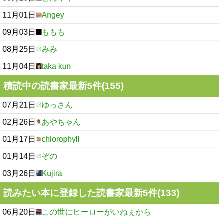
11月01日
Angey
09月03日
ももも
08月25日
みみ
11月04日
taka kun
積読中の読書家最新5件(155)
07月21日
ゆっさん
02月26日
あやちゃん
01月17日
chlorophyll
01月14日
ぞの
03月26日
Kujira
読みたい本に登録した読書家最新5件(133)
06月20日
この世にヒーローがいねぇから