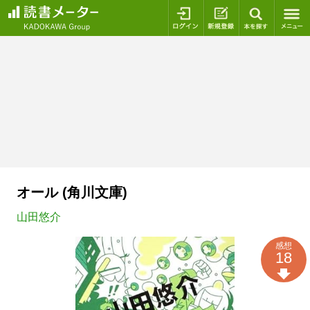
ログイン
新規登録
本を探
オール (角川文庫)
山田悠介
感想
18