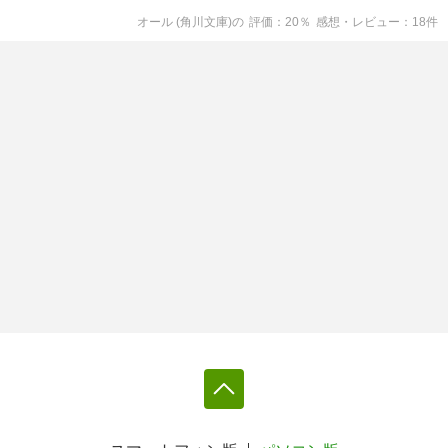
オール (角川文庫)
の
評価
20
％
感想・レビュー
18
件