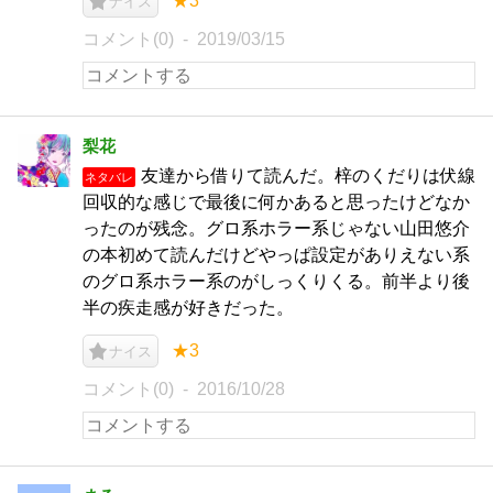
★3
ナイス
コメント(0)
2019/03/15
梨花
友達から借りて読んだ。梓のくだりは伏線
ネタバレ
回収的な感じで最後に何かあると思ったけどなか
ったのが残念。グロ系ホラー系じゃない山田悠介
の本初めて読んだけどやっぱ設定がありえない系
のグロ系ホラー系のがしっくりくる。前半より後
半の疾走感が好きだった。
★3
ナイス
コメント(0)
2016/10/28