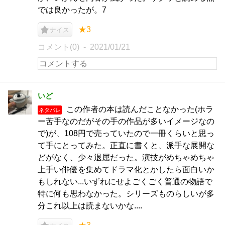
では良かったが。7
★3
ナイス
コメント(0)
2021/01/21
いど
この作者の本は読んだことなかった(ホラ
ネタバレ
ー苦手なのだがその手の作品が多いイメージなの
で)が、108円で売っていたので一冊くらいと思っ
て手にとってみた。正直に書くと、派手な展開な
どがなく、少々退屈だった。演技がめちゃめちゃ
上手い俳優を集めてドラマ化とかしたら面白いか
もしれない...いずれにせよごくごく普通の物語で
特に何も思わなかった。シリーズものらしいが多
分これ以上は読まないかな....