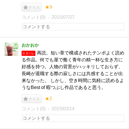
★9
ナイス
コメント(0)
2015/07/27
おかおか
再読。短い章で構成されたテンポよく読め
ネタバレ
る作品。何でも屋で働く青年の精一杯な生き方に
好感を持つ。人物の背景がハッキリしておらず、
長崎が退職する際の寂しさには共感することが出
来なかった。 しかし、空き時間に気軽に読めるよ
うなBest of 暇つぶし作品であると思う。
★2
ナイス
コメント(0)
2015/03/14