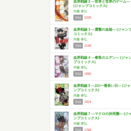
血界戦線 2 ―世界と世界のゲーム―
(ジャンプコミックス)
内藤 泰弘
登録
2335
血界戦線 3 ―震撃の血槌― (ジャン
コミックス)
内藤 泰弘
登録
2148
血界戦線 4 ―拳客のエデン― (ジャ
プコミックス)
内藤 泰弘
登録
1990
血界戦線 5 ―Zの一番長い日― (ジャ
ンプコミックス)
内藤 泰弘
登録
1924
血界戦線 7 ―マクロの決死圏― (ジ
ンプコミックス)
内藤 泰弘
登録
1768