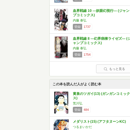
血界戦線 10 ―妖眼幻視行― (ジャン
プコミックス)
内藤 泰弘
登録
1737
血界戦線 8 ―幻界病棟ライゼズ― (
ャンプコミックス)
内藤 泰弘
登録
1754
もっと見る
この本を読んだ人がよく読む本
黄泉のツガイ(13) (ガンガンコミック
ス)
荒川弘
登録
484
メダリスト(15) (アフタヌーンKC)
つるまいかだ