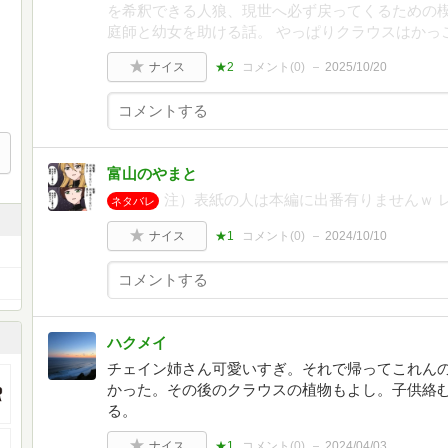
を希釈できる人狼、現世へ必ず戻ってくるための楔
庭師と幼女を助ける話。 やっぱりクラウスはかっ
ナイス
★2
コメント(
0
)
2025/10/20
富山のやまと
注）表紙の人は本編に出番有りませんｗ 
ネタバレ
ナイス
★1
コメント(
0
)
2024/10/10
ハクメイ
チェイン姉さん可愛いすぎ。それで帰ってこれん
かった。その後のクラウスの植物もよし。子供絡
る。
ナイス
★1
コメント(
0
)
2024/04/03