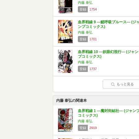
内藤 泰弘
登録
1754
血界戦線 9 ―鰓呼吸ブルース― (ジ
ンプコミックス)
内藤 泰弘
登録
1701
血界戦線 10 ―妖眼幻視行― (ジャン
プコミックス)
内藤 泰弘
登録
1737
もっと見る
内藤 泰弘の関連本
血界戦線 1 ―魔封街結社― (ジャン
コミックス)
内藤 泰弘
登録
2919