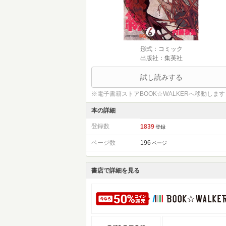
形式：コミック
出版社：集英社
試し読みする
※電子書籍ストアBOOK☆WALKERへ移動します
本の詳細
登録数
1839
登録
ページ数
196
ページ
書店で詳細を見る