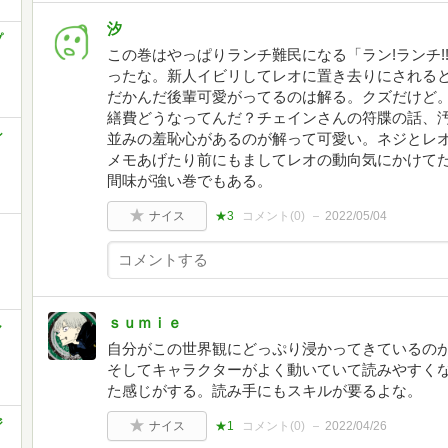
汐
プ
この巻はやっぱりランチ難民になる「ラン!ランチ!!
ったな。新人イビリしてレオに置き去りにされる
だかんだ後輩可愛がってるのは解る。クズだけど
繕費どうなってんだ？チェインさんの符牒の話、
ン
並みの羞恥心があるのが解って可愛い。ネジとレ
メモあげたり前にもましてレオの動向気にかけて
間味が強い巻でもある。
ナイス
★3
コメント(
0
)
2022/05/04
ｓｕｍｉｅ
ャ
自分がこの世界観にどっぷり浸かってきているのが
そしてキャラクターがよく動いていて読みやすく
た感じがする。読み手にもスキルが要るよな。
ジ
ナイス
★1
コメント(
0
)
2022/04/26