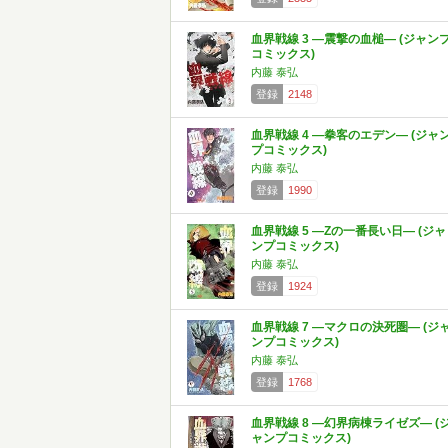
血界戦線 3 ―震撃の血槌― (ジャン
コミックス)
内藤 泰弘
登録
2148
血界戦線 4 ―拳客のエデン― (ジャ
プコミックス)
内藤 泰弘
登録
1990
血界戦線 5 ―Zの一番長い日― (ジャ
ンプコミックス)
内藤 泰弘
登録
1924
血界戦線 7 ―マクロの決死圏― (ジ
ンプコミックス)
内藤 泰弘
登録
1768
血界戦線 8 ―幻界病棟ライゼズ― (
ャンプコミックス)