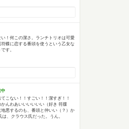
ない！何この潔さ。ランチトリオは可愛
還符蝶に恋する番頭を使うという乙女な
きです。
業中
出てこない！！すごい！！潔すぎ！！
かんわあいいいいいい（好き 符牒
意地悪するのも、番頭と仲いい（？）か
氏は、クラウス氏だった。うん。