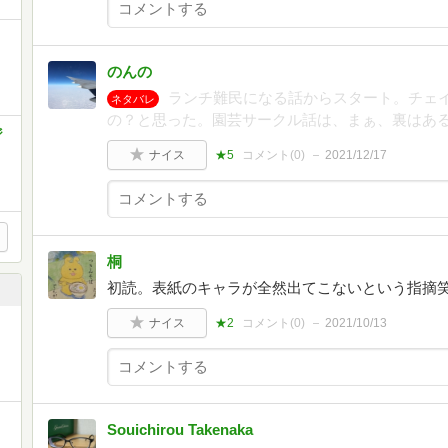
のんの
ランチ難民になる話からスタート。チェ
ネタバレ
の？と思った。園芸サークル話は、まぁ、裏はあ
ジ
ナイス
★5
コメント(
0
)
2021/12/17
桐
初読。表紙のキャラが全然出てこないという指摘
ナイス
★2
コメント(
0
)
2021/10/13
Souichirou Takenaka