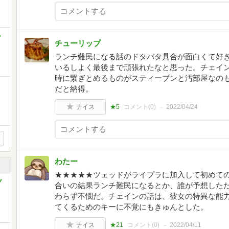
ャ
チューリップ
ランチ難民になる話のドタバタ具合が面白くて好
いるしよく最後まで頑張れたなと思った。チェイ
時に繋ぎとめるものがスティーブンと汚部屋なの
だと納得。
ナイス
★5
コメント(
0
)
2022/04/24
わたー
★★★★★ツェッドがライブラに加入して初めて
プ
合いの結果ランチ難民になるとか、誰が予想した
わらず不憫だ。チェインの話は、彼女の特異な能
てくるためのキーに不覚にもきゅんとした。
ナイス
★21
コメント(
0
)
2022/04/11