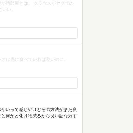
が汚部屋とは。 クラウスがヤクザの
こいい。
レオは先に食べていれば良いのに。
のかいって感じやけどその方法がまた良
むと何かと化け物減るから良い話な気す