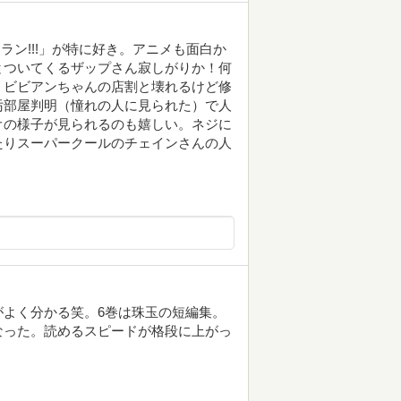
ラン!!!」が特に好き。アニメも面白か
とついてくるザップさん寂しがりか！何
。ビビアンちゃんの店割と壊れるけど修
汚部屋判明（憧れの人に見られた）で人
オの様子が見られるのも嬉しい。ネジに
たりスーパークールのチェインさんの人
よく分かる笑。6巻は珠玉の短編集。
なった。読めるスピードが格段に上がっ