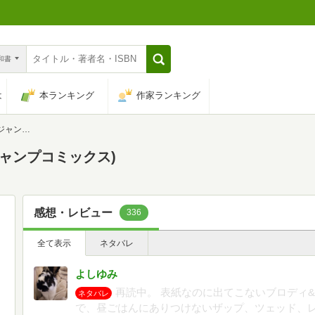
n和書
は
本ランキング
作家ランキング
ミックス)
ジャンプコミックス)
感想・レビュー
336
全て表示
ネタバレ
よしゆみ
再読中。 表紙なのに出てこないブロディ
ネタバレ
で、昼ごはんにありつけないザップ、ツェッド、レ