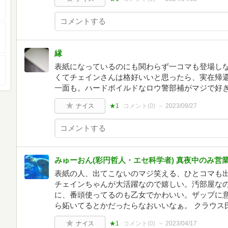
縁
表紙になっているのにも関わらず一コマも登場し
くてチェインさんは格好いいと思ったら、実在帰
一面も。ハードボイルドなロウ警部補がマジで好
ナイス
★1
コメント(
0
)
2023/09/27
みゅーおん(彩円哲人・エセ科学者) 真夜中のみ営
表紙の人、出てこないのマジ笑える、ひとコマも
チェインちゃんが大活躍なので嬉しい。汚部屋なの
に、番頭使ってるのも乙女でかわいい。ザップに
ら妬いてるとかだったらなおいいなぁ。 クラウス
ナイス
★1
コメント(
0
)
2023/04/17