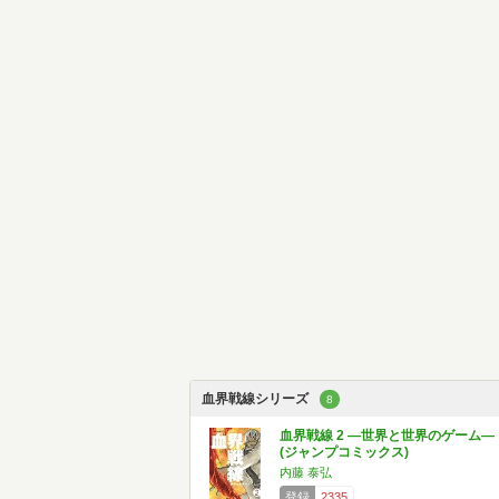
血界戦線シリーズ
8
血界戦線 2 ―世界と世界のゲーム―
(ジャンプコミックス)
内藤 泰弘
登録
2335