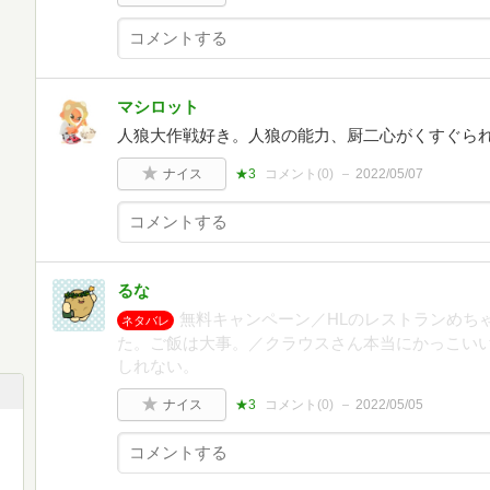
マシロット
人狼大作戦好き。人狼の能力、厨二心がくすぐら
ナイス
★3
コメント(
0
)
2022/05/07
るな
無料キャンペーン／HLのレストランめち
ネタバレ
た。ご飯は大事。／クラウスさん本当にかっこい
しれない。
ナイス
★3
コメント(
0
)
2022/05/05