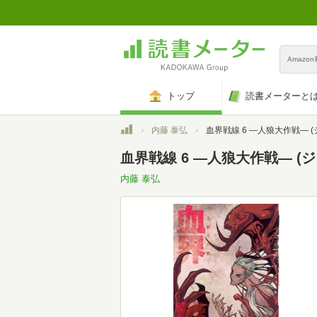
Amazo
トップ
読書メーターと
トップ
内藤 泰弘
血界戦線 6 ―人狼大作戦― (ジャンプコ
血界戦線 6 ―人狼大作戦― (
内藤 泰弘