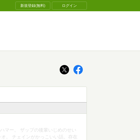
新規登録(無料)
ログイン
&ハマー。 ザップの後輩いじめのせい
オ。 チェインがかっこいい話。存在