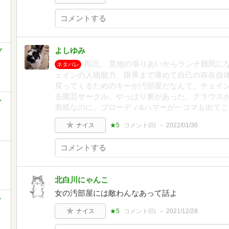
よしゆみ
プ
再読。 意地の張りあいからランチ難民に
ネタバレ
ェインの人狼能力、限界まで薄めて自己の存在自
戻ってくるためのキーが汚部屋だなんて。チェイン
る園芸サークル。やっぱり裏があった。クラウス
ン
表紙なのに、ブローディ&ハマーが一コマも出てこ
ナイス
★5
コメント(
0
)
2022/01/30
北白川にゃんこ
女の汚部屋には敵わんなあって話よ
ャ
ナイス
★5
コメント(
0
)
2021/12/28