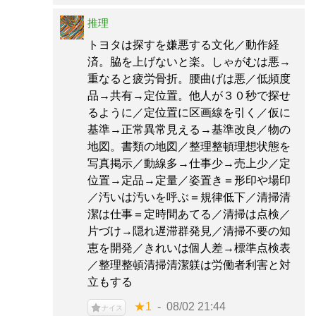
推理
トヨタは探すを嫌悪する文化／動作経
済。脇を上げないと楽。しゃがむは悪→
重なると疲労骨折。腰曲げは悪／低頻度
品→共有→定位置。他人が３０秒で探せ
るように／定位置に区画線を引く／仮に
基準→正常異常見える→基準改良／物の
地図。書類の地図／整理整頓理想状態を
写真掲示／動線多→仕事少→売上少／定
位置→定品→定量／姿置き＝形印や場印
／汚いは汚いを呼ぶ＝規律低下／清掃清
潔は仕事＝定時間あてる／清掃は点検／
片づけ→隠れ遅滞群発見／清掃不要の知
恵を開発／きれいは個人差→標準点検表
／整理整頓清掃清潔躾は労働者利害と対
立もする
★1
08/02 21:44
ナイス