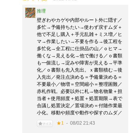
推理
壁ぎわやカゲや内部やルート外に隠す／
多忙→予備持ちたい→使わず戻すムダ＋
他で不足し購入＋手元乱雑＋ミス増／ヒ
マ→作業したい→不要を作る→後工程を
多忙化→全工程に仕掛品の山／ｏヒマ→
働くな→見える化→他で働ける／ｏ書類
も一個流し→淀みや障害が見える→平準
化／ｏ書類も先入先出。ｘ書類積む→後
入先出／発注点決める＝予備量決める＝
不要最小／物増＝空間縮小＝整理困難／
赤札作戦。必要以外に札→物名物量＋担
当者＋使用頻度＋処置＋処置期限→表で
合議し処置決定／置場決め＝付随作業最
小化。移動や頻度や動作や探すのムダ／
★1
08/02 21:43
ナイス