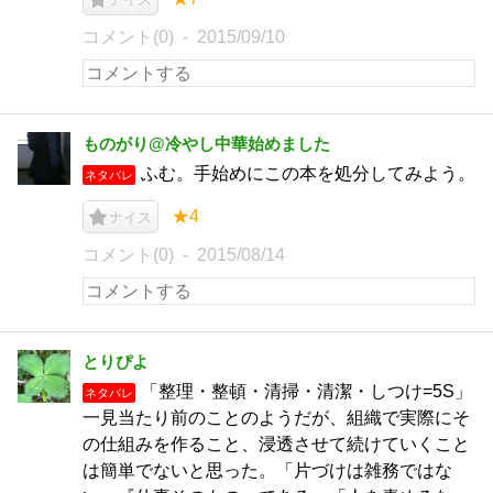
コメント(0)
2015/09/10
ものがり@冷やし中華始めました
ふむ。手始めにこの本を処分してみよう。
ネタバレ
★4
ナイス
コメント(0)
2015/08/14
とりぴよ
「整理・整頓・清掃・清潔・しつけ=5S」
ネタバレ
一見当たり前のことのようだが、組織で実際にそ
の仕組みを作ること、浸透させて続けていくこと
は簡単でないと思った。「片づけは雑務ではな