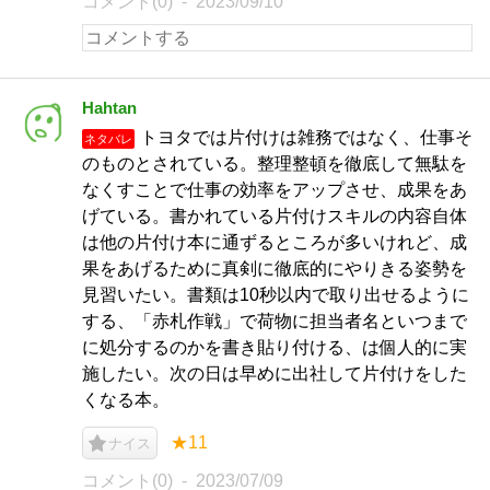
コメント(0)
2023/09/10
Hahtan
トヨタでは片付けは雑務ではなく、仕事そ
ネタバレ
のものとされている。整理整頓を徹底して無駄を
なくすことで仕事の効率をアップさせ、成果をあ
げている。書かれている片付けスキルの内容自体
は他の片付け本に通ずるところが多いけれど、成
果をあげるために真剣に徹底的にやりきる姿勢を
見習いたい。書類は10秒以内で取り出せるように
する、「赤札作戦」で荷物に担当者名といつまで
に処分するのかを書き貼り付ける、は個人的に実
施したい。次の日は早めに出社して片付けをした
くなる本。
★11
ナイス
コメント(0)
2023/07/09