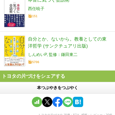
西任暁子
151
自分とか、ないから。教養としての東
洋哲学 (サンクチュアリ出版)
しんめいP
監修：鎌田東二
5706
トヨタの片づけをシェアする
本つぶやきをつぶやく
トヨタの片づけ
の
評価
57
％
感想・レビュー
20
件