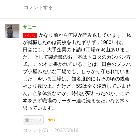
サニー
かなり前から何度か読み返しています。私
ネタバレ
が就職したのは高校を出たギリギリ1980年代。
田舎にも、大手企業の下請け工場が沢山ありまし
た。 そして製造業のお手本はトヨタのカンバン方
式。 この本に書かれていることは、田舎のプレハ
ブ小屋みたいな工場でも、しっかり守られていま
した。今いる工場は、知名度的にもその頃の親会
社より数段上。だけど、5Sは全く浸透していませ
ん。企業体質なのか、時代が変わったのか、この
本をまず職場のリーダー達に読ませたいなと常々
思っています。
★6
ナイス
コメント(0)
2022/08/19