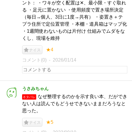
ント： ・ワキが空く配置は✕、最小限・すぐ取れ
る ・足元に置かない ・使用頻度で置き場所決定
（毎日→個人、3日に1度→共有） ・姿置き＋テ
プラ住所で定位置管理 ・本棚・道具箱はマップ化
・1週間使わないものは片付け 仕組みでムダをな
くし、現場を維持
★4
ナイス
コメント(0)
2026/01/14
うさみちゃん
なぜ整理するのかを示す良い本、だができ
ネタバレ
ない人は読んでもどうせできないままだろうなと
思った。
★5
ナイス