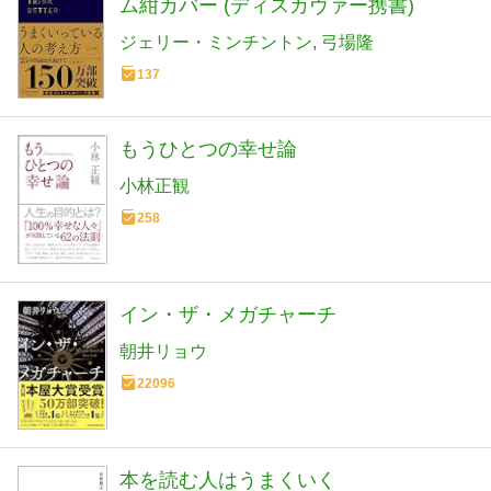
ム紺カバー (ディスカヴァー携書)
ジェリー・ミンチントン
弓場隆
137
もうひとつの幸せ論
小林正観
258
イン・ザ・メガチャーチ
朝井リョウ
22096
本を読む人はうまくいく