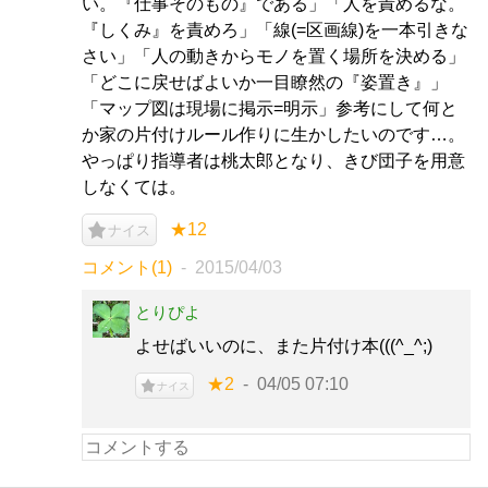
い。『仕事そのもの』である」「人を責めるな。
『しくみ』を責めろ」「線(=区画線)を一本引きな
さい」「人の動きからモノを置く場所を決める」
「どこに戻せばよいか一目瞭然の『姿置き』」
「マップ図は現場に掲示=明示」参考にして何と
か家の片付けルール作りに生かしたいのです…。
やっぱり指導者は桃太郎となり、きび団子を用意
しなくては。
★12
ナイス
コメント(1)
2015/04/03
とりぴよ
よせばいいのに、また片付け本(((^_^;)
★2
04/05 07:10
ナイス