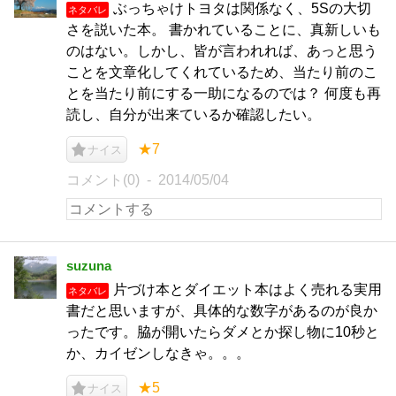
ぶっちゃけトヨタは関係なく、5Sの大切
ネタバレ
さを説いた本。 書かれていることに、真新しいも
のはない。しかし、皆が言われれば、あっと思う
ことを文章化してくれているため、当たり前のこ
とを当たり前にする一助になるのでは？ 何度も再
読し、自分が出来ているか確認したい。
★7
ナイス
コメント(0)
2014/05/04
suzuna
片づけ本とダイエット本はよく売れる実用
ネタバレ
書だと思いますが、具体的な数字があるのが良か
ったです。脇が開いたらダメとか探し物に10秒と
か、カイゼンしなきゃ。。。
★5
ナイス