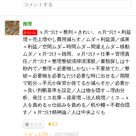
推理
ｘ片づけ＝整列＝きれい。ｏ片づけ＝利益
ネタバレ
増＝売上増やし費用減らす／ムダ＝利益源／成果
＝利益／空間ムダ↔時間ムダ↔間違えムダ↔移動
ムダ／ｘ片づけ＝雑用。ｏ片づけ＝仕事＝管理責
任／片づけ＝整理整頓清掃清潔躾／書類探しは十
秒内で／整理＝必要物しかない＝不要捨てた／整
頓＝必要物を必要なだけ必要な時に出せる／期限
で処分→手元か保管か捨てるか減らすか／必要か
＝良い判断基準を設定／人は物を隠す→理由分
析。発注ミス在庫→資産増→法人税増／ミス→ｘ
人を責めるｏ仕組みを責める／机や棚＝不都合隠
す／ｘ片づけ精神論／人は中央よりも
★13
ナイス
コメント(2)
2022/08/02