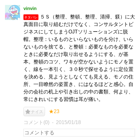
vinvin
５Ｓ（整理、整頓、整理、清掃、躾）に大
ネタバレ
真面目に取り組むだけでなく、コンサルタントビ
ジネスにしてしまうOJTソリューションズに脱
帽。整理：いるものといらないものを分け、いら
ないものを捨てる、と整頓：必要なものを必要な
ときに必要なだけ取り出せるようにする、が基
本。整頓のコツ、ワキが空かないようにモノを置
く、線を一本引く、３０秒で探せるように定位置
を決める、見ようとしなくても見える、モノの住
所、一目瞭然の姿置き、にはなるほどと感心。自
分の会社の机上や引き出しの中の書類、何より、
常にきれいにする習慣は耳が痛い。
★23
ナイス
コメント(0)
2015/01/18