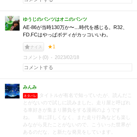
ゆうじのパンツはオニのパンツ
AE-86が当時130万か〜…時代を感じる。R32、
FD.FCはやっぱボディがカッコいいわ。
★1
ナイス
コメント(0)
2023/02/18
みんみ
タイトルが有名で知っていたが、読んだこ
ネタバレ
とがないので試しに読みました。走り屋と呼ばれ
る車好きが集まり勝負をする漫画のようです
ね。 車に詳しくなく、また走り行為なども楽し
みながら見たことがないので、こういった世界が
あるのだな、と新たな発見をしています。