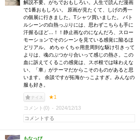
解説不要。がちでおもしろい。人生で読んだ漫画
で1番おもしろい。 原画が見たくて、しげの秀一
の個展に行きました。Tシャツ買いました。 バト
ルシーンの白熱っぷりには、思わずこちらも手に
汗握るほど…！！静止画なのになんだろ、スロー
モーションでそのシーンを見ている感覚に陥るほ
どリアル。 めちゃくちゃ用意周到な駆け引きって
よりは、魂のぶつかり合いって感じの熱さ。この
血に訴えてくるこの感覚は、スポ根では味わえな
い、「車」がテーマだからこそのものがあると思
います。 余談ですが拓海かっこよすぎ。みんなの
服も好き。
★1
ナイス
コメント(0)
2024/12/13
もなっぴ