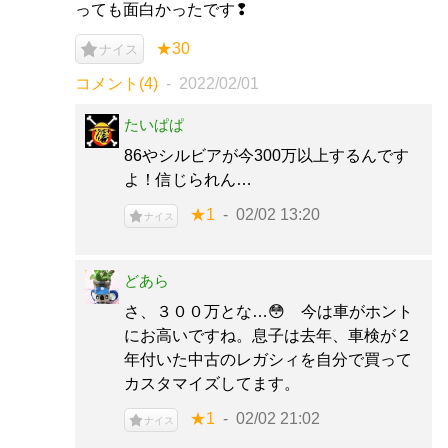
っても面白かったです❢
★30
ナイス
コメント(4)
2022/02/01
たいぱぱ
86やシルビアが今300万以上するんです
よ！信じられん…
★1
02/02 13:20
ナイス
どあら
さ、３００万とな…😳 今は車がホント
にお高いですね。息子は去年、車検が２
年付いた中古のレガシィを自分で買って
カスタマイズしてます。
★1
02/02 21:02
ナイス