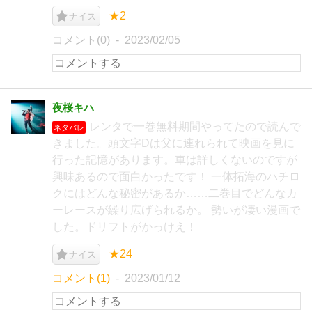
★2
ナイス
コメント(0)
2023/02/05
夜桜キハ
レンタで一巻無料期間やってたので読んで
ネタバレ
きました。頭文字Dは父に連れられて映画を見に
行った記憶があります。車は詳しくないのですが
興味あるので面白かったです！ 一体拓海のハチロ
クにはどんな秘密があるか……二巻目でどんなカ
ーレースが繰り広げられるか。 勢いが凄い漫画で
した。ドリフトがかっけえ！
★24
ナイス
コメント(1)
2023/01/12