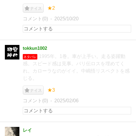
★2
ナイス
コメント(0)
2025/10/20
tokkun1002
1995年。1巻。車が上手い。走る姿躍動
ネタバレ
感。スピード感は見事。バリ伝ロスを埋めてく
れ。カローラなのがイイ。中嶋悟リスペクトを感
じる。
★3
ナイス
コメント(0)
2025/02/06
レイ