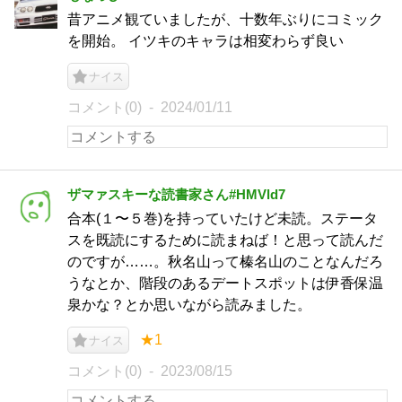
昔アニメ観ていましたが、十数年ぶりにコミック
を開始。 イツキのキャラは相変わらず良い
ナイス
コメント(0)
2024/01/11
ザマァスキーな読書家さん#HMVld7
合本(１〜５巻)を持っていたけど未読。ステータ
スを既読にするために読まねば！と思って読んだ
のですが……。秋名山って榛名山のことなんだろ
うなとか、階段のあるデートスポットは伊香保温
泉かな？とか思いながら読みました。
★1
ナイス
コメント(0)
2023/08/15