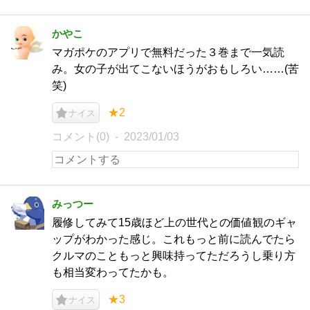
かやこ
マガポケのアプリで無料だった３巻まで一気読
み。女の子が出てこないほうがおもしろい……(苦
笑)
★2
ナイス
コメント(0)
2023/01/03
みっつー
履修してみて15歳ほど上の世代との価値観のギャ
ップがわかった感じ。これもっと前に読んでたら
クルマのこともっと興味持ってただろうし乗り方
も相当変わってたかも。
★3
ナイス