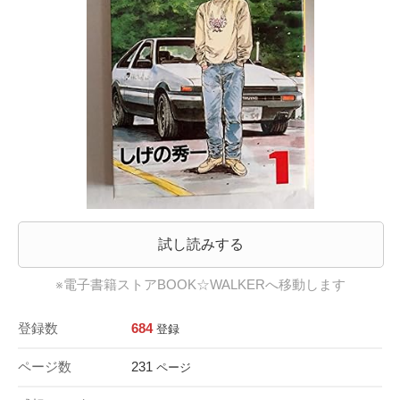
試し読みする
※電子書籍ストアBOOK☆WALKERへ移動します
登録数
684
登録
ページ数
231
ページ