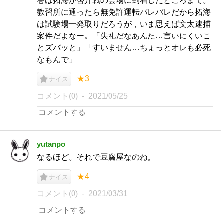
巻は拓海が啓介戦の会場に到着したところまで。
教習所に通ったら無免許運転バレバレだから拓海
は試験場一発取りだろうが，いま思えば文太逮捕
案件だよなー。「失礼だなあんた…言いにくいこ
とズバッと」「すいません…ちょっとオレも必死
なもんで」
★3
ナイス
コメント(0)
2021/05/25
yutanpo
なるほど。それで豆腐屋なのね。
★4
ナイス
コメント(0)
2021/03/31