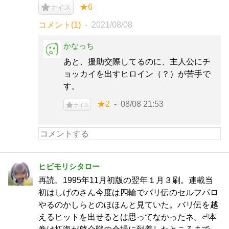
★6
ナイス
コメント(1)
2021/08/08
かなっち
あと、援助交際してるのに、主人公にチ
ョッカイを出すヒロイン（？）が苦手で
す。
★2
08/08 21:53
ナイス
ヒビモリシタロー
再読。1995年11月初版の翌年１月３刷。連載当
初はしげのさん今度は四輪でバリ伝のセルフパロ
やるのかしらとのほほんと見ていた。バリ伝を越
えるヒットを出せるとは思ってなかったネ。⏎本