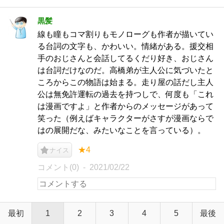
黒髪
線も瞳もコマ割りもモノローグも作者が描いてい
る台詞の文字も、かわいい。情緒がある。援交相
手のおじさんと会話してるくだり好き、おじさん
は台詞だけなのだ。高橋弟が主人公に気づいたと
ころからこの物語は始まる。走り屋の話だし主人
公は無免許運転の過去を持つしで、何度も「これ
は漫画ですよ」と作者からのメッセージがあって
笑った（例えばキャラクターがさすが漫画ならで
はの展開だな、みたいなことを言っている）。
★4
ナイス
コメント(0)
2021/02/22
最初
1
2
3
4
5
最後