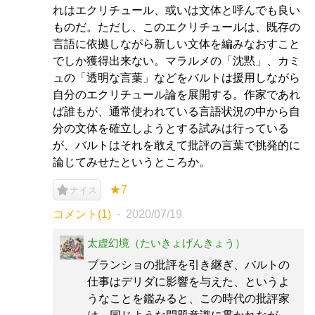
れはエクリチュール、或いは文体と呼んでも良い
ものだ。ただし、このエクリチュールは、既存の
言語に依拠しながら新しい文体を編みなおすこと
でしか獲得出来ない。マラルメの「沈黙」、カミ
ュの「透明な言葉」などをバルトは援用しながら
自分のエクリチュール論を展開する。作家であれ
ば誰もが、通常使われている言語状況の中から自
分の文体を確立しようとする試みは行っている
が、バルトはそれを敢えて批評の言葉で挑発的に
論じてみせたというところか。
★7
ナイス
コメント(1)
2020/07/19
太虚幻境（たいきょげんきょう）
ブランショの批評を引き継ぎ、バルトの
仕事はデリダに影響を与えた、というよ
うなことを鑑みると、この時代の批評家