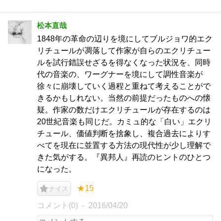
松本直哉
1848年の革命の辺りを境にしてブルジョワ的エク
リチュールが凋落して作家が自らのエクリチュー
ルを試行錯誤せざるを得なくなった状況を、同時
代の音楽の、ワーグナーを境にして調性音楽が
徐々に崩壊していく過程と重ねて考えることがで
きるかもしれない。当然の前提だったものへの懐
疑。作家の数だけエクリチュールが存在するのは
20世紀音楽も同じだ。カミュ的な「白い」エクリ
チュール、価値判断を捨象し、複合過去によりす
べてを現在に並置する方法の現代性が少し理解で
きた気がする。『異邦人』再読のヒントのひとつ
になった。
★15
ナイス
コメント(0)
2016/04/20