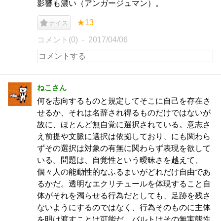
影響も濃い（アンガージュマン）。
★13
ナイス
コメント(0)
2017/04/06
ねこさん
何を志向するものと規定してそこに自己を存在さ
せるか、それは名辞され得るものだけではないが
故に、ほとんど無自覚に選択されている。意志さ
え前提や文脈に選択は依拠しており、にも関わら
ずその選択は対象の有無に関わらず表現を欲して
いる。問題は、自覚性という曖昧さを越えて、
個々人の能動性的なふるまいがどれだけ自由であ
るかだ。透明なエクリチュールを体現すること自
体がそれを濁らせる行為だとしても、足跡を残さ
ないようにするのではなく、行為そのものに主体
を明け渡すことは可能だ。バルトはその無実態性