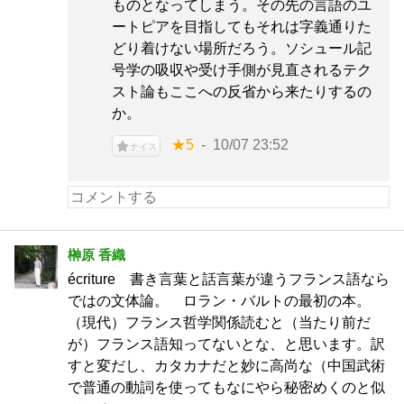
ものとなってしまう。その先の言語のユ
ートピアを目指してもそれは字義通りた
どり着けない場所だろう。ソシュール記
号学の吸収や受け手側が見直されるテク
スト論もここへの反省から来たりするの
か。
★5
10/07 23:52
ナイス
榊原 香織
écriture 書き言葉と話言葉が違うフランス語なら
ではの文体論。 ロラン・バルトの最初の本。
（現代）フランス哲学関係読むと（当たり前だ
が）フランス語知ってないとな、と思います。訳
すと変だし、カタカナだと妙に高尚な（中国武術
で普通の動詞を使ってもなにやら秘密めくのと似