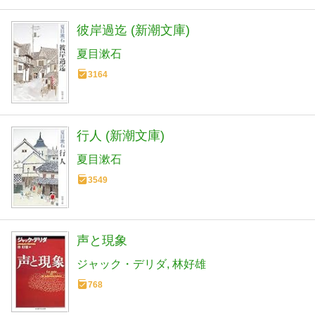
彼岸過迄 (新潮文庫)
夏目漱石
3164
行人 (新潮文庫)
夏目漱石
3549
声と現象
ジャック・デリダ
林好雄
768