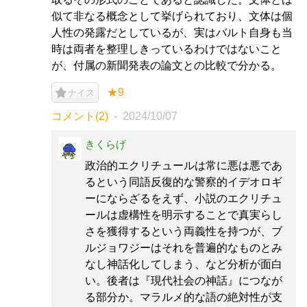
似て非なる概念として挙げられており、文体は個
人性の発露だとしているが、実はバルト自身も当
時は両者を整理しきっているわけではないこと
が、付属の新聞発表の論文との比較で分かる。
★9
ナイス
コメント(2)
2024/10/07
きくらげ
政治的エクリチュールは常に悪は悪であ
るという同語反復的な警察的イデオロギ
ーにならざるをえず、小説のエクリチュ
ールは虚構性を明示することで真実らし
さを獲得するという両義性を持つが、ブ
ルジョワジーはそれを普遍的なものとみ
なし神話化してしまう、など分析が面白
い。後者は『現代社会の神話』につなが
る部分か。マラルメ的な語の絶対性が支