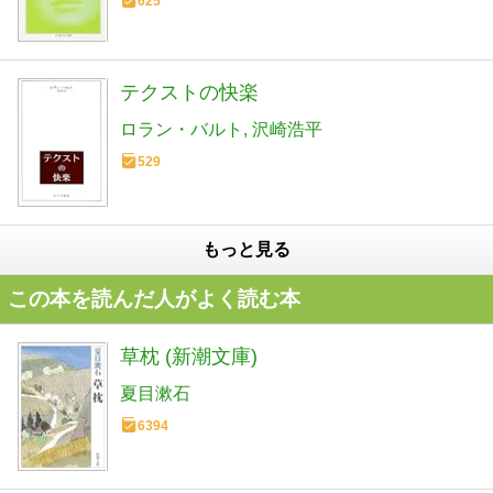
625
テクストの快楽
ロラン・バルト
沢崎浩平
529
もっと見る
この本を読んだ人がよく読む本
草枕 (新潮文庫)
夏目漱石
6394