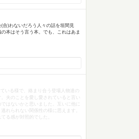
(合)わないだろう人々の話を垣間見
織の本はそう言う本。でも、これはあま
している様で、絡まり合う登場人物達の
す。夫のことを愛し愛されていると言い
のではないかと思いました。互いに他に
う逃れられない関係性の様に思えます。
れてる感が対照的でした。