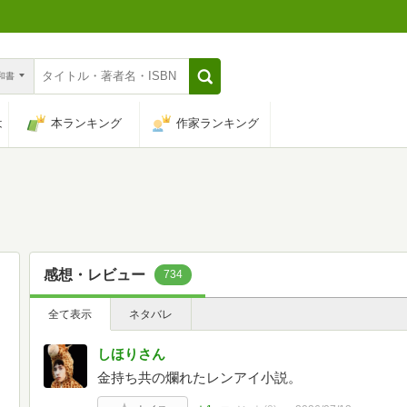
n和書
は
本ランキング
作家ランキング
感想・レビュー
734
全て表示
ネタバレ
しほりさん
金持ち共の爛れたレンアイ小説。