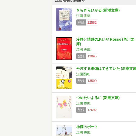
江國 香織の関連本
きらきらひかる (新潮文庫)
江國 香織
登録
22582
冷静と情熱のあいだ Rosso (角川文
庫)
江國 香織
登録
13845
号泣する準備はできていた (新潮文庫
江國香織
登録
13500
つめたいよるに (新潮文庫)
江國 香織
登録
12692
神様のボート
江國 香織