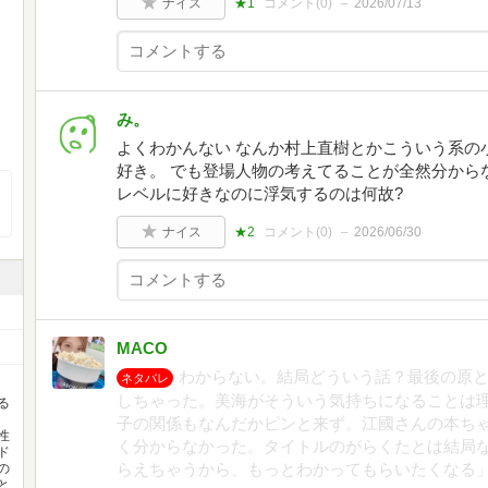
ナイス
★1
コメント(
0
)
2026/07/13
み。
よくわかんない なんか村上直樹とかこういう系の
好き。 でも登場人物の考えてることが全然分から
レベルに好きなのに浮気するのは何故?
ナイス
★2
コメント(
0
)
2026/06/30
MACO
わからない。結局どういう話？最後の原
ネタバレ
しちゃった。美海がそういう気持ちになることは
る
し
子の関係もなんだかピンと来ず。江國さんの本ち
性
く分からなかった。タイトルのがらくたとは結局
ド
らえちゃうから、もっとわかってもらいたくなる」
の
と