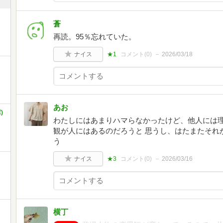
蒼
再読。95％忘れていた。
ナイス
★1
コメント(
0
)
2026/03/18
あお
)
わたしにはあまりハマらなかったけど、他人には
観が人にはあるのだろうと 思うし、はたまたそれ
う
ナイス
★3
コメント(
0
)
2026/03/16
横丁