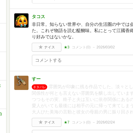
タコス
非日常。知らない世界や、自分の生活圏の中では会
た。これぞ物語を読む醍醐味。私にとって江國香
り好みではないかな。
ナイス
★3
コメント(
0
)
2026/03/02
すー
ミ
雰囲気が印象に残る作品でした。淡々と
ネタバレ
関係性が何とも言えない雰囲気を醸し出していま
つつもその実、柊子と夫は互いに依存関係にある
愛人がいても最後には相手の元に帰って来てしま
大人びた美海の言動と彼女の母親の男に振り回さ
)
ナイス
★7
コメント(
0
)
2026/02/24