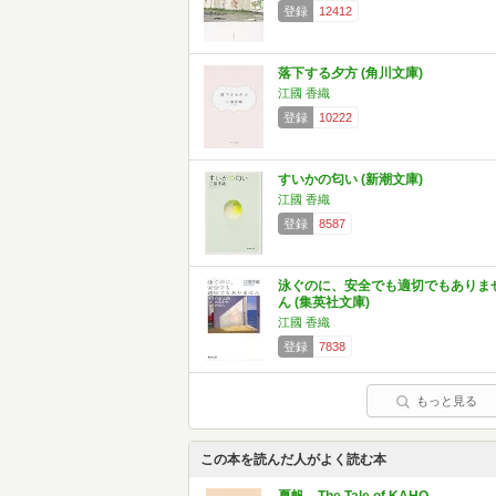
登録
12412
落下する夕方 (角川文庫)
江國 香織
登録
10222
すいかの匂い (新潮文庫)
江國 香織
登録
8587
泳ぐのに、安全でも適切でもありま
ん (集英社文庫)
江國 香織
登録
7838
もっと見る
この本を読んだ人がよく読む本