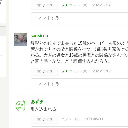
と
ナイス
★3
コメント(
0
)
2026/06/24
sansirou
母親との旅先で出会った15歳のバービー人形のよ
惹かれでもその父と関係を持つ。帰国後も家族ぐ
わる。大人の男女と15歳の美海との関係が進んで
と言う感じかな。どう評価するんだろう。
ナイス
★8
コメント(
0
)
2026/06/12
あずま
引き込まれる
ナイス
コメント(
0
)
2026/05/09