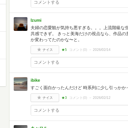
Izumi
夫婦の恋愛観が気持ち悪すぎる。。。上流階級な
共感できず。 きっと美海だけの視点なら、作品の
か変わってたのかな〜と。
ナイス
★5
コメント(
0
)
2026/02/14
ibike
すごく面白かったんだけど 時系列に少し引っかか
ナイス
★3
コメント(
0
)
2026/02/12