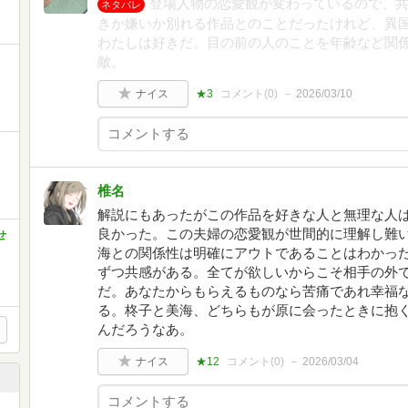
登場人物の恋愛観が変わっているので、
ネタバレ
きか嫌いか別れる作品とのことだったけれど、異
わたしは好きだ。目の前の人のことを年齢など関
敵。
ナイス
★3
コメント(
0
)
2026/03/10
椎名
解説にもあったがこの作品を好きな人と無理な人
良かった。この夫婦の恋愛観が世間的に理解し難
せ
海との関係性は明確にアウトであることはわかっ
ずつ共感がある。全てが欲しいからこそ相手の外
だ。あなたからもらえるものなら苦痛であれ幸福
る。柊子と美海、どちらもが原に会ったときに抱
んだろうなあ。
ナイス
★12
コメント(
0
)
2026/03/04