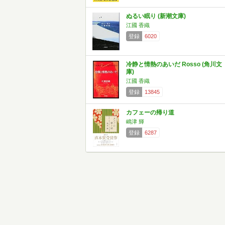
ぬるい眠り (新潮文庫)
江國 香織
登録
6020
冷静と情熱のあいだ Rosso (角川文
庫)
江國 香織
登録
13845
カフェーの帰り道
嶋津 輝
登録
6287