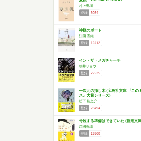
夏帆 The Tale of KAHO
村上春樹
登録
3054
神様のボート
江國 香織
登録
12412
イン・ザ・メガチャーチ
朝井リョウ
登録
22235
一次元の挿し木 (宝島社文庫 『この
ス』大賞シリーズ)
松下 龍之介
登録
23494
号泣する準備はできていた (新潮文庫
江國香織
登録
13500