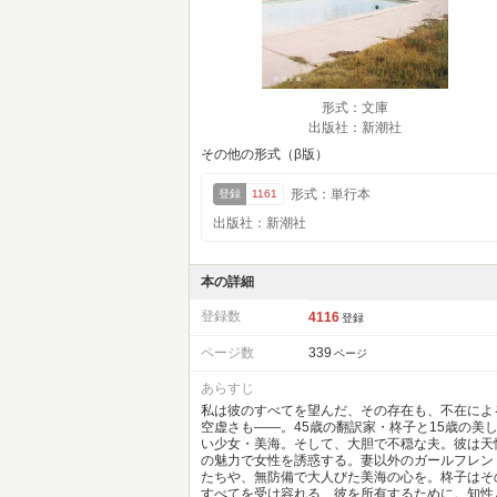
形式：文庫
出版社：新潮社
その他の形式（β版）
形式：単行本
登録
1161
出版社：新潮社
本の詳細
登録数
4116
登録
ページ数
339
ページ
あらすじ
私は彼のすべてを望んだ、その存在も、不在によ
空虚さも――。45歳の翻訳家・柊子と15歳の美
い少女・美海。そして、大胆で不穏な夫。彼は天
の魅力で女性を誘惑する。妻以外のガールフレン
たちや、無防備で大人びた美海の心を。柊子はそ
すべてを受け容れる、彼を所有するために。知性