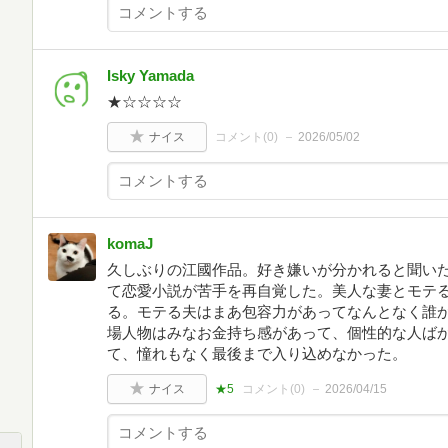
Isky Yamada
★☆☆☆☆
ナイス
コメント(
0
)
2026/05/02
komaJ
久しぶりの江國作品。好き嫌いが分かれると聞い
て恋愛小説が苦手を再自覚した。美人な妻とモテ
る。モテる夫はまあ包容力があってなんとなく誰
場人物はみなお金持ち感があって、個性的な人ば
て、憧れもなく最後まで入り込めなかった。
ナイス
★5
コメント(
0
)
2026/04/15