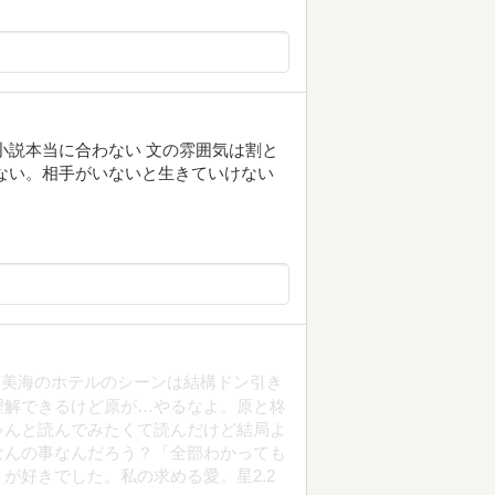
小説本当に合わない 文の雰囲気は割と
ない。相手がいないと生きていけない
と美海のホテルのシーンは結構ドン引き
理解できるけど原が…やるなよ。原と柊
ゃんと読んでみたくて読んだけど結局よ
なんの事なんだろう？「全部わかっても
が好きでした。私の求める愛。星2.2