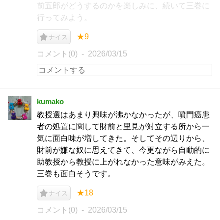
前五郎がどうするのかを楽しみに、続いて三巻に
行ってみよう。
★9
ナイス
コメント(0)
2026/03/15
kumako
教授選はあまり興味が沸かなかったが、噴門癌患
者の処置に関して財前と里見が対立する所から一
気に面白味が増してきた。そしてその辺りから、
財前が嫌な奴に思えてきて、今更ながら自動的に
助教授から教授に上がれなかった意味がみえた。
三巻も面白そうです。
★18
ナイス
コメント(0)
2026/03/15