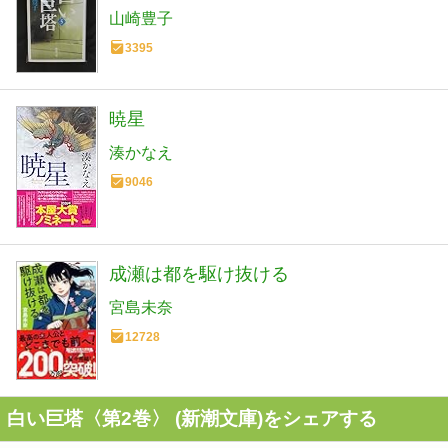
山崎豊子
3395
暁星
湊かなえ
9046
成瀬は都を駆け抜ける
宮島未奈
12728
白い巨塔〈第2巻〉 (新潮文庫)をシェアする