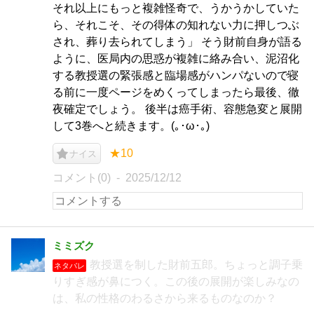
それ以上にもっと複雑怪奇で、うかうかしていた
ら、それこそ、その得体の知れない力に押しつぶ
され、葬り去られてしまう」 そう財前自身が語る
ように、医局内の思惑が複雑に絡み合い、泥沼化
する教授選の緊張感と臨場感がハンパないので寝
る前に一度ページをめくってしまったら最後、徹
夜確定でしょう。 後半は癌手術、容態急変と展開
して3巻へと続きます。(｡･ω･｡)
★10
ナイス
コメント(0)
2025/12/12
ミミズク
教授選を制した財前五郎。ちょっと調子乗
ネタバレ
りすぎ感が鼻につく。この後の展開が楽しみなの
は、私の性格のわるさから来るものなのか？