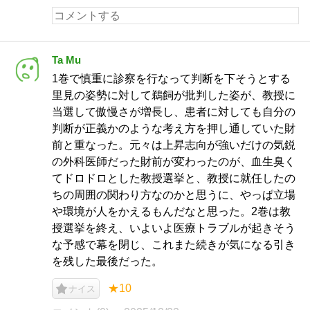
Ta Mu
1巻で慎重に診察を行なって判断を下そうとする
里見の姿勢に対して鵜飼が批判した姿が、教授に
当選して傲慢さが増長し、患者に対しても自分の
判断が正義かのような考え方を押し通していた財
前と重なった。元々は上昇志向が強いだけの気鋭
の外科医師だった財前が変わったのが、血生臭く
てドロドロとした教授選挙と、教授に就任したの
ちの周囲の関わり方なのかと思うに、やっぱ立場
や環境が人をかえるもんだなと思った。2巻は教
授選挙を終え、いよいよ医療トラブルが起きそう
な予感で幕を閉じ、これまた続きが気になる引き
を残した最後だった。
★10
ナイス