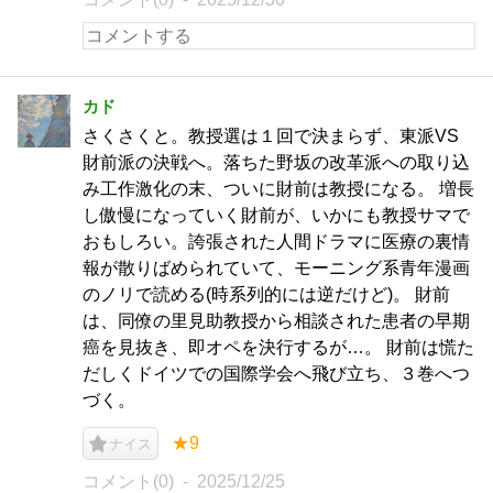
カド
さくさくと。教授選は１回で決まらず、東派VS
財前派の決戦へ。落ちた野坂の改革派への取り込
み工作激化の末、ついに財前は教授になる。 増長
し傲慢になっていく財前が、いかにも教授サマで
おもしろい。誇張された人間ドラマに医療の裏情
報が散りばめられていて、モーニング系青年漫画
のノリで読める(時系列的には逆だけど)。 財前
は、同僚の里見助教授から相談された患者の早期
癌を見抜き、即オペを決行するが…。 財前は慌た
だしくドイツでの国際学会へ飛び立ち、３巻へつ
づく。
★9
ナイス
コメント(0)
2025/12/25