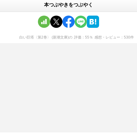
本つぶやきをつぶやく
白い巨塔〈第2巻〉 (新潮文庫)
の
評価
55
％
感想・レビュー
530
件