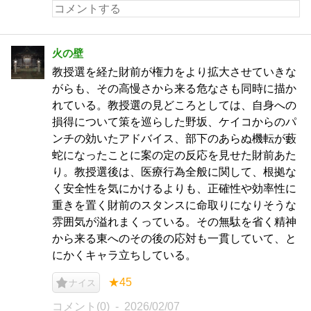
火の壁
教授選を経た財前が権力をより拡大させていきな
がらも、その高慢さから来る危なさも同時に描か
れている。教授選の見どころとしては、自身への
損得について策を巡らした野坂、ケイコからのパ
ンチの効いたアドバイス、部下のあらぬ機転が藪
蛇になったことに案の定の反応を見せた財前あた
り。教授選後は、医療行為全般に関して、根拠な
く安全性を気にかけるよりも、正確性や効率性に
重きを置く財前のスタンスに命取りになりそうな
雰囲気が溢れまくっている。その無駄を省く精神
から来る東へのその後の応対も一貫していて、と
にかくキャラ立ちしている。
★45
ナイス
コメント(0)
2026/02/07