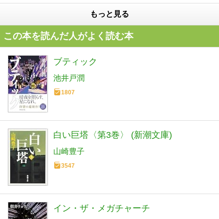
もっと見る
この本を読んだ人がよく読む本
ブティック
池井戸潤
1807
白い巨塔〈第3巻〉 (新潮文庫)
山崎豊子
3547
イン・ザ・メガチャーチ