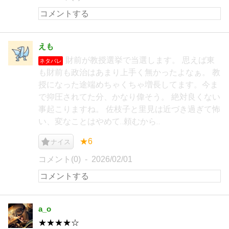
えも
財前が教授選挙で当選します。 思えば東
ネタバレ
も財前も政治はあまり上手く無かったよなぁ。 教
授になった途端めちゃくちゃ増長してます。今ま
で抑圧されてた分、かなり偉そう。 絶対良くない
事起こりますね。 佐枝子と里見は近づき過ぎて怖
い、変なことはやめて‥頼むから‥
★6
ナイス
コメント(0)
2026/02/01
a_o
★★★★☆