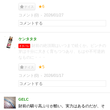
★6
ナイス
コメント(0)
2026/01/27
ケンタタタ
財前の絶頂期はいつまで続くか。ピンチの
ネタバレ
芽は十分に大きく育ちつつあり、もはや不可逆的
なものに・・・
★5
ナイス
コメント(0)
2026/01/17
GELC
財前の驕り高ぶりが酷い。実力はあるのだが、そ