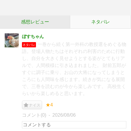
感想レビュー
ネタバレ
ぼすちゃん
一巻から続く第一外科の教授選をめぐる物
ネタバレ
語。登場人物たちはそれぞれの利害のために行動
し、自分を大きく見せようとする姿がとてもリア
ルで、人間模様に引き込まれました。 財前五郎が
すぐに調子に乗り、お山の大将になってしまうと
ころにも人間味を感じます。続きが気になる展開
で、三巻を読むのが今から楽しみです。 高校生く
らいから楽しめると思います。
★4
ナイス
コメント(0)
2026/08/06