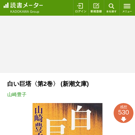
ログイン
新規登録
本を探
白い巨塔〈第2巻〉 (新潮文庫)
山崎豊子
感想
530