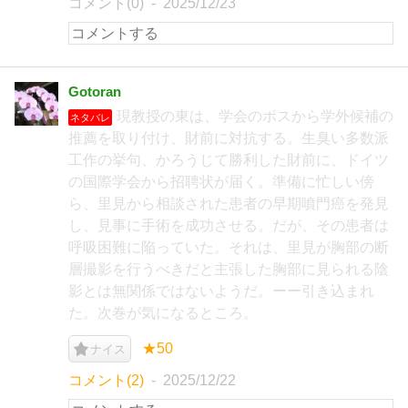
コメント(0)
2025/12/23
Gotoran
現教授の東は、学会のボスから学外候補の
ネタバレ
推薦を取り付け、財前に対抗する。生臭い多数派
工作の挙句、かろうじて勝利した財前に、ドイツ
の国際学会から招聘状が届く。準備に忙しい傍
ら、里見から相談された患者の早期噴門癌を発見
し、見事に手術を成功させる。だが、その患者は
呼吸困難に陥っていた。それは、里見が胸部の断
層撮影を行うべきだと主張した胸部に見られる陰
影とは無関係ではないようだ。ーー引き込まれ
た。次巻が気になるところ。
★50
ナイス
コメント(2)
2025/12/22