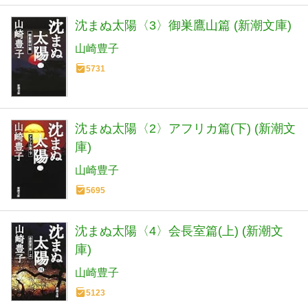
沈まぬ太陽〈3〉御巣鷹山篇 (新潮文庫)
山崎豊子
5731
沈まぬ太陽〈2〉アフリカ篇(下) (新潮文
庫)
山崎豊子
5695
沈まぬ太陽〈4〉会長室篇(上) (新潮文
庫)
山崎豊子
5123