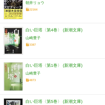
朝井リョウ
22164
白い巨塔〈第4巻〉 (新潮文庫)
山崎豊子
3387
白い巨塔〈第1巻〉 (新潮文庫)
山崎豊子
4873
白い巨塔〈第5巻〉 (新潮文庫)