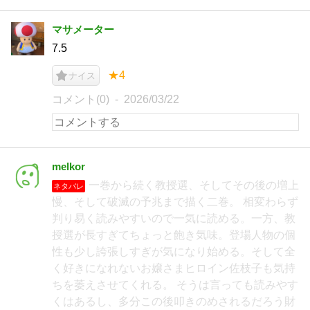
マサメーター
7.5
★4
ナイス
コメント(0)
2026/03/22
melkor
一巻から続く教授選、そしてその後の増上
ネタバレ
慢、そして破滅の予兆まで描く二巻。 相変わらず
判り易く読みやすいので一気に読める。一方、教
授選が長すぎてちょっと飽き気味。登場人物の個
性も少し誇張しすぎが気になり始める。そして全
く好きになれないお嬢さまヒロイン佐枝子も気持
ちを萎えさせてくれる。 そうは言っても読みやす
くはあるし、多分この後叩きのめされるだろう財