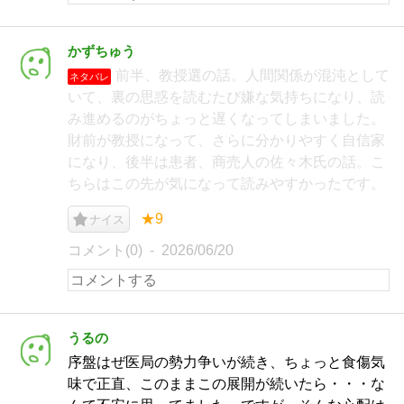
かずちゅう
前半、教授選の話。人間関係が混沌として
ネタバレ
いて、裏の思惑を読むたび嫌な気持ちになり、読
み進めるのがちょっと遅くなってしまいました。
財前が教授になって、さらに分かりやすく自信家
になり、後半は患者、商売人の佐々木氏の話。こ
ちらはこの先が気になって読みやすかったです。
★9
ナイス
コメント(0)
2026/06/20
うるの
序盤はぜ医局の勢力争いが続き、ちょっと食傷気
味で正直、このままこの展開が続いたら・・・な