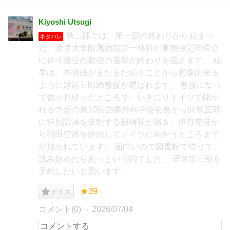
Kiyoshi Utsugi
第二部では、第一部の終わりから始まっ
ネタバレ
た、浪速大学附属病院第一外科の東教授定年退官
に伴う後任の教授の選挙が終わりを迎えます。 結
果は、本物語がまだまだ続くことから想像出来る
ように財前五郎助教授が選ばれます。 教授になっ
て数ヶ月経ったところで、いきにりドイツで開か
れる予定の第10回国際外科学会会長から財前五郎
に特別講演を依頼する招聘状が届き、伊丹空港か
ら羽田空港を経由してドイツに向かうところまで
が描かれています。 面白いので図書館で借りて、
読み始めたらあっという間でした。 早速第三部を
予約したいと思います。
★39
ナイス
コメント(0)
2026/07/04