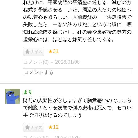
れだけに、平家物語の平清盛に通じる、滅びの方
程式を予感させる。また、周辺の人たちの地位へ
の執着心も恐ろしい。財前義父の、「決選投票で
失敗したら、一巻の終わりだ」という台詞に、底
知れぬ恐怖を感じたし、紅の会や東教授の奥方の
虚栄心には、ほとほと嫌気が差してくる。
★31
ナイス
コメント(0)
2026/01/08
まり
財前の人間性がきしょすぎて胸糞悪いのでここら
で離脱！どうせ次巻で例の患者は死んで、セコい
手で切り抜けるのでしょう
★12
ナイス
コメント(0)
2025/12/30