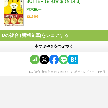
BUTTER (新潮文庫 ゆ 14-3)
柚木麻子
15395
Dの複合 (新潮文庫)をシェアする
本つぶやきをつぶやく
Dの複合 (新潮文庫)
の
評価
80
％
感想・レビュー
164
件