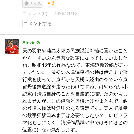
★8
ナイス
コメント(0)
2026/01/12
Stevie G
天の羽衣や浦島太郎の民族説話を軸に置いたこと
から、ずいぶん無茶な設定になってしまいました
ね。昭和43年の作品なので、東海道新幹線が走っ
ていたのに、最初の木津温泉行の時は伊丹まで飛
行機を使って、京都から天橋立経由の今でいう京
都丹後鉄道線を走ったわけですね。はやらない小
説家は清張自身のことを自虐的に描いたのかもし
れませんが、この伊瀬と奥様だけがまともで、他
の登場人物は皆無理のある設定です。美人で薄幸
の数字狂坂口みま子は必要でしたか？テレビドラ
マ化もしにくく、清張作品群の中ではそれほどの
位置にはない気がします。