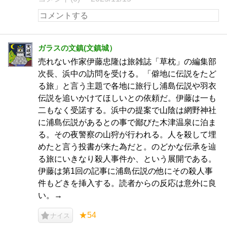
ガラスの文鎮(文鎮城）
売れない作家伊藤忠隆は旅雑誌「草枕」の編集部
次長、浜中の訪問を受ける。「僻地に伝説をたど
る旅」と言う主題で各地に旅行し浦島伝説や羽衣
伝説を追いかけてほしいとの依頼だ。伊藤は一も
二もなく受諾する。浜中の提案で山陰は網野神社
に浦島伝説があるとの事で鄙びた木津温泉に泊ま
る。その夜警察の山狩が行われる。人を殺して埋
めたと言う投書が来た為だと。のどかな伝承を辿
る旅にいきなり殺人事件か、という展開である。
伊藤は第1回の記事に浦島伝説の他にその殺人事
件もどきを挿入する。読者からの反応は意外に良
い。→
★54
ナイス