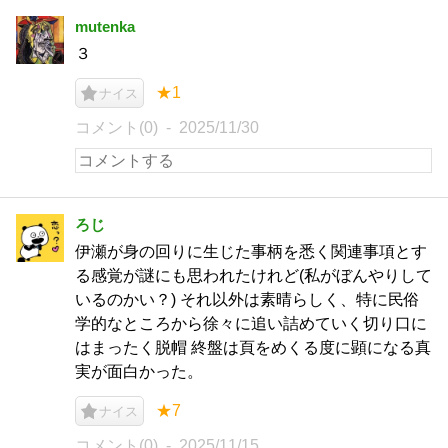
mutenka
３
★1
ナイス
コメント(0)
2025/11/30
ろじ
伊瀬が身の回りに生じた事柄を悉く関連事項とす
る感覚が謎にも思われたけれど(私がぼんやりして
いるのかい？) それ以外は素晴らしく、特に民俗
学的なところから徐々に追い詰めていく切り口に
はまったく脱帽 終盤は頁をめくる度に顕になる真
実が面白かった。
★7
ナイス
コメント(0)
2025/11/15