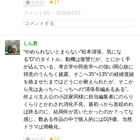
★17
ナイス
コメント(0)
2026/07/11
しん君
“やめられないとまらない”松本清張。気にな
る“D”のタイトル。動機は復讐だが、とにかく手
が込んでいる。考古学や民俗学への強い関心故に
得意のうんちく披露。そこへ35°×135°の経緯度線
を絡ませたまではどうにか耐えられたが、そこか
ら先はあっちへこっちへの“清張長編あるある”。
何より主人公の小説家同様に担当編集者にのらり
くらりとかわされ消化不良。最初っから首絞めれ
ば終るのに、結局何が言いたかったのか？ってな
感じ。数ある作品の中で個人的にはD評価。当然
ドラマは簡略化。
★10
ナイス