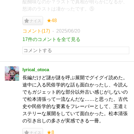
醍醐味なのか？ラストで真相が明らかになるが、
怒涛のラストは凄かったです。⑤
★48
ナイス
コメント(17)
2025/06/20
17件のコメントを全て見る
lyrical_otoca
長編だけど謎が謎を呼ぶ展開でグイグイ読めた。
途中に入る民俗学的な話も面白かったし、今読ん
でもガジェット的な部分以外古い感じがしないの
で松本清張って一流なんだな……と思った。古代
史や民俗学的な要素をフレーバーとして、王道ミ
ステリーな展開をしていて面白かった。松本清張
の引き出しの多さが実感できる一冊。
★8
ナイス