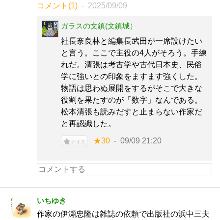
コメント(1)
2025/09/09
ガラスの文鎮(文鎮城）
社長奈良林と編集長武田が一席設けたい
と言う。ここで主役の4人がそろう。手練
れだ。清張は考古学や古代日本史、民俗
学に強いとの印象をますます強くした。
物語は思わぬ展開をするがそこで大きな
役割を果たすのが「数字」なんである。
松本清張も読みだすと止まらない作家だ
と再認識した。
★30
09/09 21:20
ナイス
いちゆき
作家の伊瀬忠隆は雑誌の依頼で出版社の浜中三夫