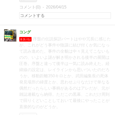
コメント(0)
2026/04/15
コング
序盤の伝説探訪パートはやや冗長に感じた
ネタバレ
が、これがどう事件や陰謀に結び付くか気になっ
て読み進めた。事件の全貌は中々見えてこないも
のの、いよいよ謎が解き明かされる後半の展開は
圧巻。序盤と違って後半は一気に読み終えた。経
緯線の設定は、レイラインから思いついたのだろ
うか。移動距離350キロとか、武田編集長の死体
発見場所の緯度とか、思わせぶりなだけで単なる
偶然だったらしい事柄があるのはアレだが、元が
雑誌連載なら納得。ただこの黒幕、これだけ周到
で回りくどいことしておいて最後にやったことが
直接的なのがどうか。