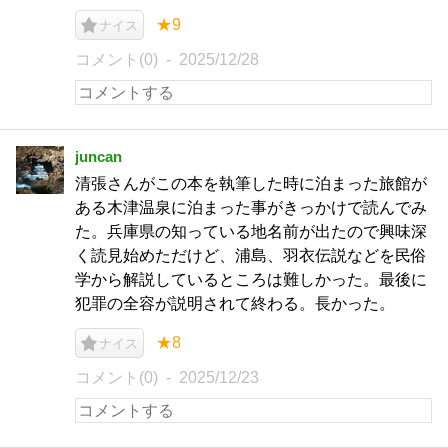
★9
ナイス
コメント(0)
2025/12/28
juncan
清張さんがこの本を執筆した時に泊まった旅館が
ある木津温泉に泊まった事がきっかけで読んでみ
た。兵庫県の知っている地名前が出たので興味深
く読見始めただけど、浦島、羽衣伝説などを民俗
学から解説しているところは難しかった。最後に
犯罪の全容が説明されて終わる。長かった。
★8
ナイス
コメント(0)
2025/12/23