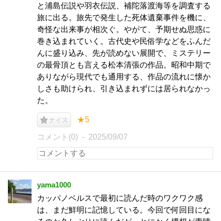
と浦島伝説や羽衣伝説、補陀落渡海等を調査する
旅に出る。旅先で発生した死体遺棄事件を機に、
奇怪な出来事が相次ぐ。やがて、予期せぬ思惑に
巻き込まれていく。古代史や民俗学などをふんだ
んに盛り込み、先が読めない展開で、ミステリー
の最骨頂とも言える松本清張の作品。昭和中期で
ありながら現代でも通用する、作品の流れに懐か
しさも助けられ、引き込まれずには居られなかっ
た。
★5
ナイス
コメント(0)
2025/09/07
yama1000
カッパノベルスで最初に読んだ時のワクワク感
は、まだ鮮明に記憶している。今回で何回目にな