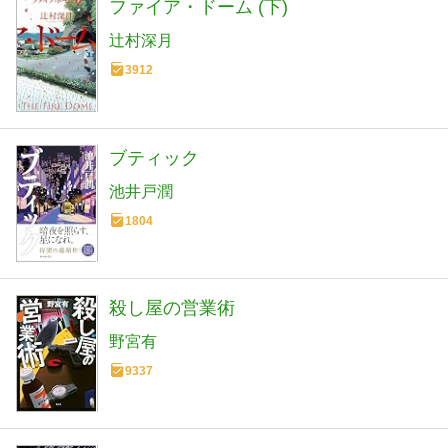
ファイア・ドーム (下)
辻村深月
3912
ブティック
池井戸潤
1804
殺し屋の営業術
野宮有
9337