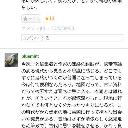
るのか久しぶりに読んだが、とにかく構想が素晴
らしい。
★13
ナイス
コメント(0)
2025/09/03
bluemint
今読むと編集者と作家の連絡の齟齬が、携帯電話
のある現代から見ると不思議に感じる。どこでも
すぐに連絡がつくのが普通になってしまっている
今は何て便利なんだろう。地図だって、古い資料
だって検索すれば直ちに手に入る。本題とは離れ
たが、そういうところが感慨深かった。現地に行
かなくても何となく分かったつもりになるが、こ
の時代だから伝承の地に実際に行って様々な出会
いや発見がある。冒頭はさすが清張らしく悠揚迫
らぬ筆致で、古代に思いを馳せさせる。かなり良