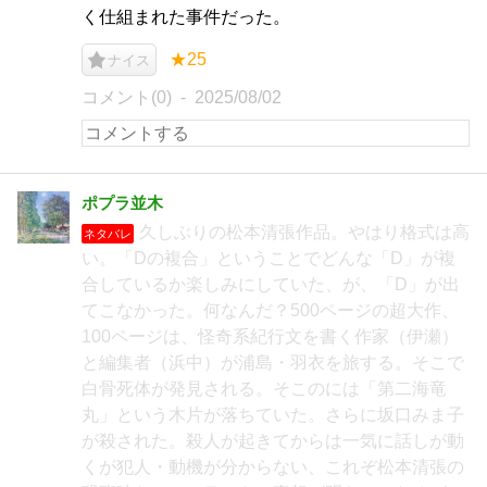
く仕組まれた事件だった。
★25
ナイス
コメント(0)
2025/08/02
ポプラ並木
久しぶりの松本清張作品。やはり格式は高
ネタバレ
い。「Dの複合」ということでどんな「D」が複
合しているか楽しみにしていた、が、「D」が出
てこなかった。何なんだ？500ページの超大作、
100ページは、怪奇系紀行文を書く作家（伊瀬）
と編集者（浜中）が浦島・羽衣を旅する。そこで
白骨死体が発見される。そこのには「第二海竜
丸」という木片が落ちていた。さらに坂口みま子
が殺された。殺人が起きてからは一気に話しが動
くが犯人・動機が分からない、これぞ松本清張の