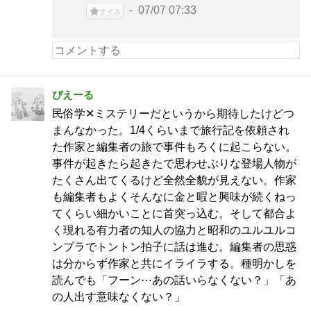
07/07 07:33
ナイス
ぴえーる
民俗学✕ミステリーだというから期待したけどつ
まんなかった。1/4くらいまで旅行記を依頼され
た作家と編集者の旅で事件もろくに起こらない。
事件が起きたら起きたで思わせぶりな登場人物が
たくさん出てくるけど全然全貌が見えない。作家
も編集者もよくそんなに金と暇と興味が続くねっ
てくらい細かいことに首突っ込む。そして都合よ
く現れる有力者の知人の協力と昭和のユルユルコ
ンプラでトントン拍子に話は進む。編集者の思惑
は分からず作家と共にイライラする。種明かしを
読んでも「フーン⋯あの話いらなくない？」「あ
の人出す意味なくない？」