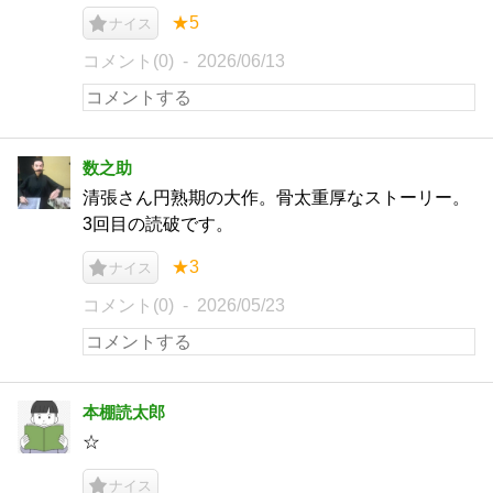
★5
ナイス
コメント(0)
2026/06/13
数之助
清張さん円熟期の大作。骨太重厚なストーリー。
3回目の読破です。
★3
ナイス
コメント(0)
2026/05/23
本棚読太郎
☆
ナイス