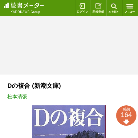
ログイン
新規登録
本を探
Dの複合 (新潮文庫)
松本清張
感想
164