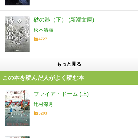
砂の器（下） (新潮文庫)
松本清張
4727
もっと見る
この本を読んだ人がよく読む本
ファイア・ドーム (上)
辻村深月
5203