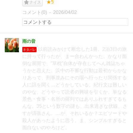
★5
ナイス
コメント(0)
2026/04/02
雨の音
以前読みかけて断念した1冊。2泊3日の旅
ネタバレ
に持って行ったが、まー合わんかった。かなり面
倒な展開で、”草枕”自体が存在してへん雑誌ちゃ
うかと思えた。浜中の不審な行動は最初からかな
りあって、刑事並みにその場へ行ったり関係する
人に話を聞く…どうかしている。紀行文は難しい
のやな、どうやって読者の興味を引くか。単なる
景色・食事・名所の羅列ではありふれすぎてるも
んな。35という数字の謎も、出来過ぎな伏線。さ
すが清張さん。…が、それいるか？エピソードや
殺人があったように思う。ま、シンプルすぎると
面白ないのやろけど。