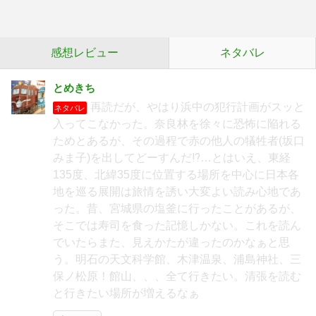
感想レビュー
ネタバレ
とめきち
再読だが、やはり浜中の犯行計画がスッと
ネタバレ
入ってこなかった。奈良林を徐々に恐怖に陥れる
ためとあるが、その過程で赤の他人の犠牲者(坂口
みま子)を出してどーすんだ⁉️…とはいえ、東経
135度、北緯35度に位置する場所を中心に日本各
地を巡る展開は旅情を誘い大変よい読み心地であ
った。昔、宮城県の塩釜に行ったことがあるが、
そこでは寿司を食った記憶しかない。これを読ん
でいたらまた、見えかたが違ったのかなぁと思
う。明石の天文科学館、木津温泉、浦島神社、三
保ノ松原！館山、、、全て行きたい。清張を読む
と行きたい場所が増えるなぁ