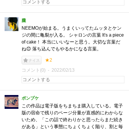
朧
NEEMOが始まる。うまくいってたムッタとケン
ジの間に亀裂が入る。 シャロンの言葉 It's a piece
of cake！ 本当にいいなーと思う。大切な言葉だ
ね😊 落ち込んでもやるかになる言葉。
★2
ナイス
コメント(0)
2022/02/13
ポンプケ
この作品は電子版をちまちま購入している。電子
版の宿命で残りのページ分量が直感的にわからな
いため、「この話で終わりかと思ったらまだ続き
がある」という事態にちょくちょく陥り、割と毎