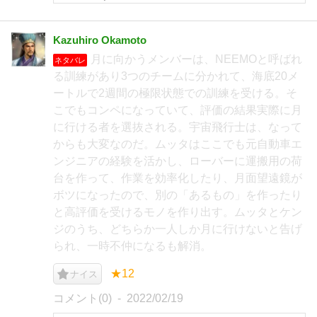
Kazuhiro Okamoto
月に向かうメンバーは、NEEMOと呼ばれ
ネタバレ
る訓練があり3つのチームに分かれて、海底20メ
ートルで2週間の極限状態での訓練を受ける。そ
こでもコンペになっていて、評価の結果実際に月
に行ける者を選抜される。宇宙飛行士は、なって
からも大変なのだ。ムッタはここでも元自動車エ
ンジニアの経験を活かし、ローバーに運搬用の荷
台を作って、作業を効率化したり、月面望遠鏡が
ボツになったので、別の「あるもの」を作ったり
と高評価を受けるモノを作り出す。ムッタとケン
ジのうち、どちらか一人しか月に行けないと告げ
られ、一時不仲になるも解消。
★12
ナイス
コメント(0)
2022/02/19