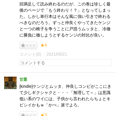
回満足して読み終わるのだが、この巻は珍しく最
後のページで「もう終わり！？」となってしまっ
た。しかし単行本はそんな風に強い引きで終わる
べきなのだろう。ずっと仲良くやってきたケンジ
と一つの椅子を争うことに戸惑うムッタと、冷徹
に勝負に徹しようとするケンジの対比が良い。
★4
ナイス
コメント(0)
2021/09/21
甘栗
[kindle]ケンジとムッタ、仲良しコンビがここにき
て少しギクシャクと・・・「無理して～」は意識
低い系のワイには、子供から言われたらちょとキ
ビシイかもｗ「かぺ」派でよろ。
★3
ナイス