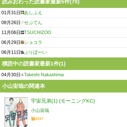
読みおわった読書家最新5件(70)
01月31日
あしぶえ
08月26日
せぷてん
11月06日
TSUCHIZOO
06月29日
ショコラ
06月11日
ぷりぼーい
積読中の読書家最新1件(1)
04月30日
Takeshi Nakashima
小山宙哉の関連本
宇宙兄弟(1) (モーニングKC)
小山宙哉
6297