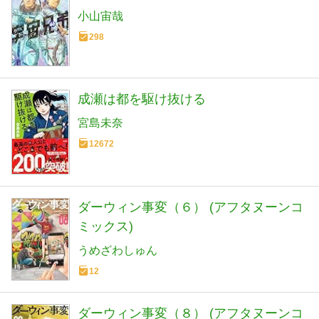
小山宙哉
298
成瀬は都を駆け抜ける
宮島未奈
12672
ダーウィン事変（６） (アフタヌーンコ
ミックス)
うめざわしゅん
12
ダーウィン事変（８） (アフタヌーンコ