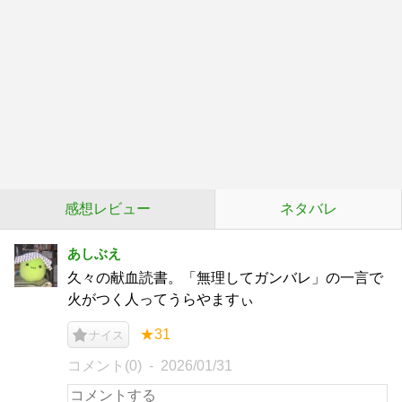
感想レビュー
ネタバレ
あしぶえ
久々の献血読書。「無理してガンバレ」の一言で
火がつく人ってうらやますぃ
★31
ナイス
コメント(0)
2026/01/31