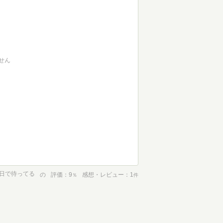
せん
日で待ってる
の
評価
9
感想・レビュー
1
％
件