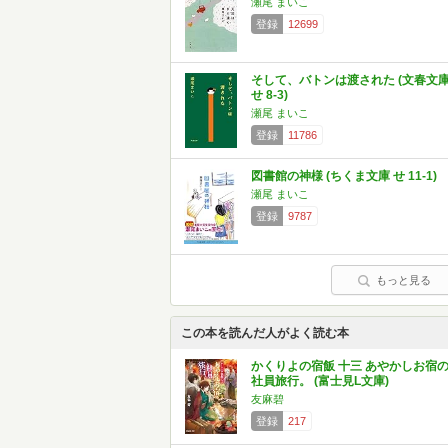
瀬尾 まいこ
登録
12699
そして、バトンは渡された (文春文
せ 8-3)
瀬尾 まいこ
登録
11786
図書館の神様 (ちくま文庫 せ 11-1)
瀬尾 まいこ
登録
9787
もっと見る
この本を読んだ人がよく読む本
かくりよの宿飯 十三 あやかしお宿
社員旅行。 (富士見L文庫)
友麻碧
登録
217