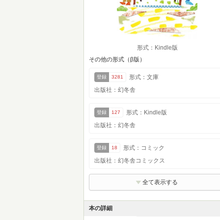
形式：Kindle版
その他の形式（β版）
形式：文庫
登録
3281
出版社：幻冬舎
形式：Kindle版
登録
127
出版社：幻冬舎
形式：コミック
登録
18
出版社：幻冬舎コミックス
全て表示する
本の詳細