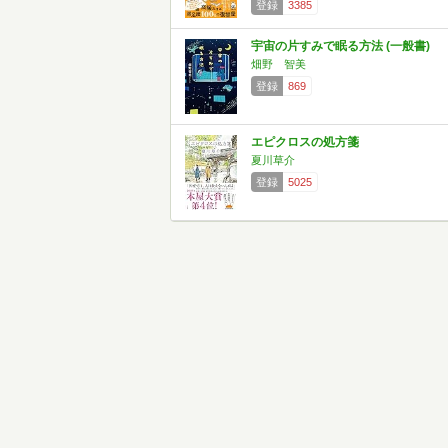
登録
3385
宇宙の片すみで眠る方法 (一般書)
畑野 智美
登録
869
エピクロスの処方箋
夏川草介
登録
5025