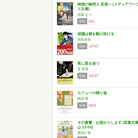
神様の御用人 見習い (メディアワー
ス文庫)
浅葉 なつ
登録
613
成瀬は都を駆け抜ける
宮島未奈
登録
12713
夜に星を放つ
窪 美澄
登録
10137
カフェーの帰り道
嶋津 輝
登録
6252
その復讐、お預かりします (双葉文
は 33-04)
原田ひ香