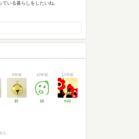
っている暮らしをしたいね。
6年前
10年前
11年前
鈴
綿
miiii
せん