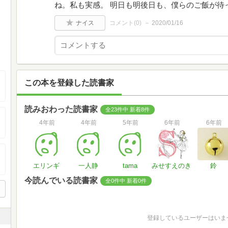
ね。私も実感。 明日も明後日も、僕らのご飯が待
ナイス
コメント(
0
)
2020/01/16
この本を登録した読書家
読みおわった読書家
全23件中 新着8件
4年前
4年前
5年前
6年前
6年前
エリンギ
一人静
tama
みせすえのき
鈴
今読んでいる読書家
全0件中 新着0件
登録しているユーザーはいま