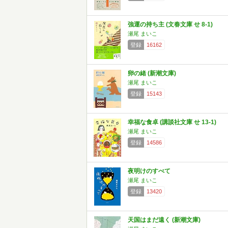
強運の持ち主 (文春文庫 せ 8-1)
瀬尾 まいこ
登録
16162
卵の緒 (新潮文庫)
瀬尾 まいこ
登録
15143
幸福な食卓 (講談社文庫 せ 13-1)
瀬尾 まいこ
登録
14586
夜明けのすべて
瀬尾 まいこ
登録
13420
天国はまだ遠く (新潮文庫)