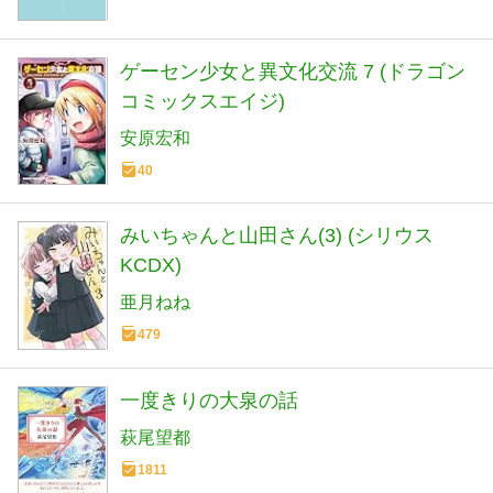
ゲーセン少女と異文化交流 7 (ドラゴン
コミックスエイジ)
安原宏和
40
みいちゃんと山田さん(3) (シリウス
KCDX)
亜月ねね
479
一度きりの大泉の話
萩尾望都
1811