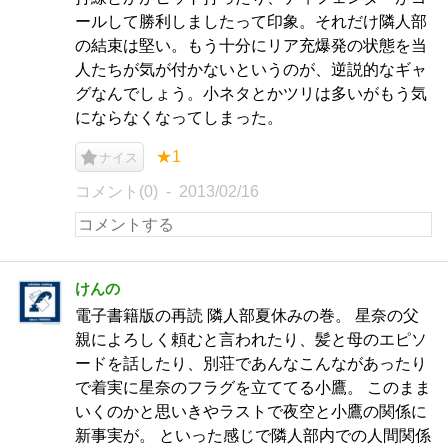
ールして勝利しましたって印象。それだけ隣人部
の結束は堅い。もう十分にリア充爆発の状態を当
人たちが気が付かないというのが、逆説的なギャ
グなんでしょう。小ネタとかツリは多いがもう気
にならなくなってしまった。
★1
ナイス
コメント(0)
2013/02/16
けんの
電子書籍版の再読 隣人部夏休みの巻。 星奈の父
親によろしく頼むと言われたり、髪と母のエピソ
ードを話したり、別荘であんなこんながあったり
で着実に星奈のフラグを立ててる小鷹。 このまま
いくのかと思いきやラストで夜空と小鷹の関係に
新事実が。 といった感じで隣人部内での人間関係