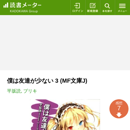
ログイン
新規登録
本を探
僕は友達が少ない 3 (MF文庫J)
平坂読
,
ブリキ
感想
7