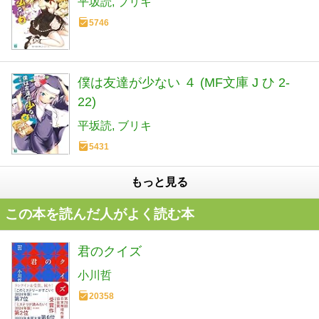
平坂読
ブリキ
5746
僕は友達が少ない ４ (MF文庫 J ひ 2-
22)
平坂読
ブリキ
5431
もっと見る
この本を読んだ人がよく読む本
君のクイズ
小川哲
20358