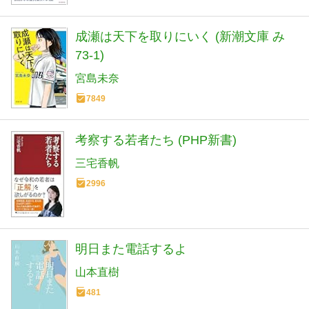
成瀬は天下を取りにいく (新潮文庫 み
73-1)
宮島未奈
7849
考察する若者たち (PHP新書)
三宅香帆
2996
明日また電話するよ
山本直樹
481