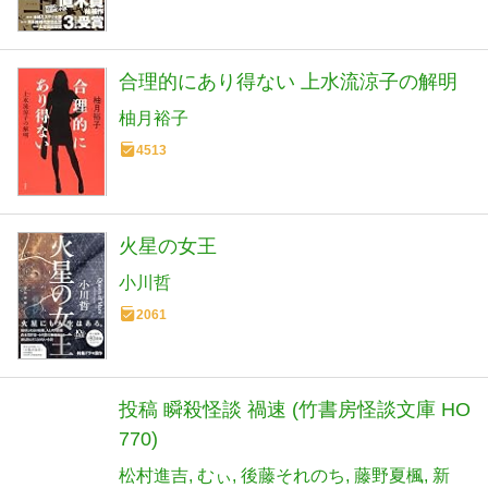
合理的にあり得ない 上水流涼子の解明
柚月裕子
4513
火星の女王
小川哲
2061
投稿 瞬殺怪談 禍速 (竹書房怪談文庫 HO
770)
松村進吉
むぃ
後藤それのち
藤野夏楓
新