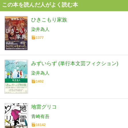
この本を読んだ人がよく読む本
ひきこもり家族
染井為人
1377
みずいらず (単行本文芸フィクション)
染井為人
1402
地雷グリコ
青崎有吾
16142