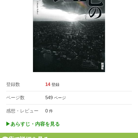
登録数
14
登録
ページ数
549
ページ
感想・レビュー
0
件
▶︎あらすじ・内容を見る