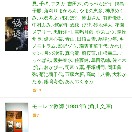
見
千稀
アスカ
吉田六
のっぺらぼう
鍋島
子豚
角刈りまかろん
やまの恵多
神原めぐ
み
八巻孝之
ぽむぽむ
奥山さん
有野優樹
中村ふみ
御家時
碧絃
びび
砂地伴太
花園
メアリー
黒野洋司
雪鳴月彦
弥栄コウ
豫座
州長
優月心菜
青山
田沼白雪
墓場少年
キ
ノモトラム
影野ゾウ
瑞雲閣華千代
かわし
マン
月の砂漠
真合流
薊桜蓮
山根幸二
こ
っぺぱん
阪井春水
佐藤健
烏目浩輔
佐々木
ざぼ
おがぴー
司翆々稟
平塚耕司
岡田眞
弥
菊池菊千代
五臓六腑
高崎十八番
大和か
たる
錫鳴奇壱
あんのくるみ
19
モーレツ教師 (1981年) (角川文庫)
7