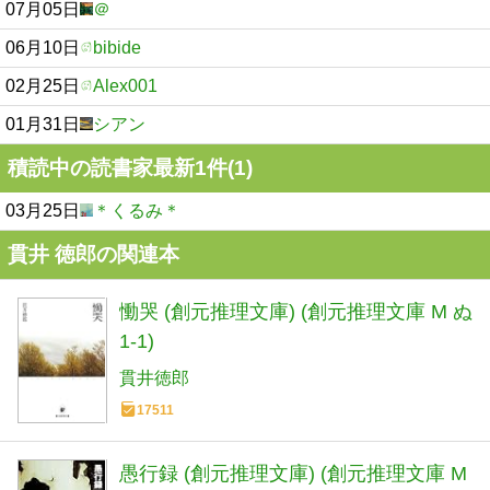
07月05日
＠
06月10日
bibide
02月25日
Alex001
01月31日
シアン
積読中の読書家最新1件(1)
03月25日
＊くるみ＊
貫井 徳郎の関連本
慟哭 (創元推理文庫) (創元推理文庫 M ぬ
1-1)
貫井徳郎
17511
愚行録 (創元推理文庫) (創元推理文庫 M