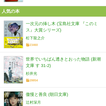
人気の本
一次元の挿し木 (宝島社文庫 『このミ
ス』大賞シリーズ)
松下龍之介
23460
世界でいちばん透きとおった物語 (新潮
文庫 す 31-2)
杉井光
29954
傲慢と善良 (朝日文庫)
辻村深月