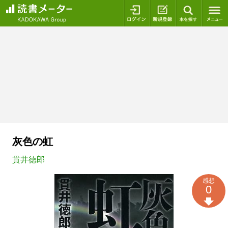
ログイン
新規登録
本を探
灰色の虹
貫井徳郎
感想
0