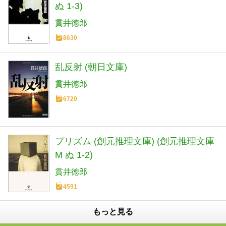
ぬ 1-3)
貫井徳郎
8630
乱反射 (朝日文庫)
貫井徳郎
6720
プリズム (創元推理文庫) (創元推理文庫
M ぬ 1-2)
貫井徳郎
4591
もっと見る