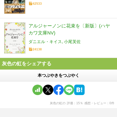
42533
アルジャーノンに花束を〔新版〕(ハヤ
カワ文庫NV)
ダニエル・キイス
小尾芙佐
24138
灰色の虹をシェアする
本つぶやきをつぶやく
灰色の虹
の
評価
15
％
感想・レビュー
0
件