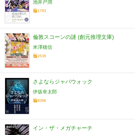
池井戸潤
1793
倫敦スコーンの謎 (創元推理文庫)
米澤穂信
2539
さよならジャバウォック
伊坂幸太郎
8396
イン・ザ・メガチャーチ