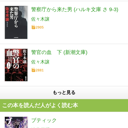
警察庁から来た男 (ハルキ文庫 さ 9-3)
佐々木譲
2905
警官の血 下 (新潮文庫)
佐々木譲
2881
もっと見る
この本を読んだ人がよく読む本
ブティック