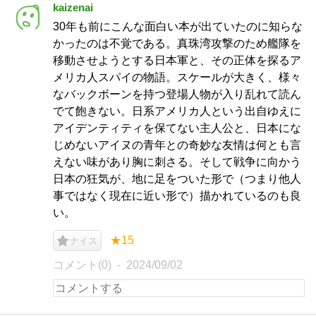
kaizenai
30年も前にこんな面白い本が出ていたのに知らな
かったのは不覚である。真珠湾攻撃のため艦隊を
移動させようとする日本軍と、その正体を探るア
メリカ人スパイの物語。スケールが大きく、様々
なバックボーンを持つ登場人物が入り乱れて読ん
でて飽きない。日系アメリカ人という出自ゆえに
アイデンティティを保てない主人公と、日本にな
じめないアイヌの青年との奇妙な友情は何とも言
えない味があり胸に刺さる。そして戦争に向かう
日本の狂気が、地に足をついた形で（つまり他人
事ではなく現在に近い形で）描かれているのも良
い。
★15
ナイス
コメント(0)
2024/09/02