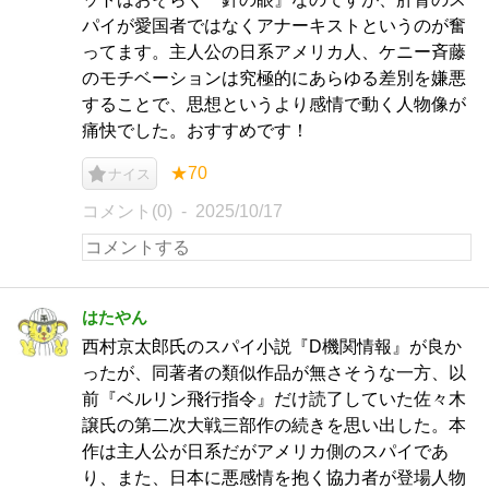
パイが愛国者ではなくアナーキストというのが奮
ってます。主人公の日系アメリカ人、ケニー斉藤
のモチベーションは究極的にあらゆる差別を嫌悪
することで、思想というより感情で動く人物像が
痛快でした。おすすめです！
★70
ナイス
コメント(0)
2025/10/17
はたやん
西村京太郎氏のスパイ小説『D機関情報』が良か
ったが、同著者の類似作品が無さそうな一方、以
前『ベルリン飛行指令』だけ読了していた佐々木
譲氏の第二次大戦三部作の続きを思い出した。本
作は主人公が日系だがアメリカ側のスパイであ
り、また、日本に悪感情を抱く協力者が登場人物