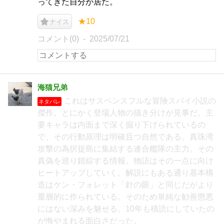
ってきた自分が居た。
★10
ナイス
コメント(0)
2025/07/21
海猫兄弟
これはサスペンスフルな冒険スパイ小説の
ネタバレ
傑作。とにかく登場人物の描き分けが見事だ。主
要キャラは内面まで深く掘り下げられているの
で、その行動原理は明確且つ自然である。真珠湾
攻撃の為択捉島に集結する連合艦隊の主力。その
真偽を巡り錯綜する情報。物語はその一点に向け
ヒートアップしていく。解説にもある通り基本構
造はケン・フォレット「針の眼」と同じだがより
重層的に作られている。そのため単純な勧善懲悪
にはない深みを魅せる。10年も積読にしていたの
が悔やまれる面白さだった。