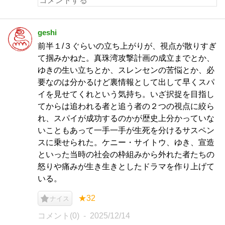
geshi
前半１/３ぐらいの立ち上がりが、視点が散りすぎ
て掴みかねた。真珠湾攻撃計画の成立までとか、
ゆきの生い立ちとか、スレンセンの苦悩とか、必
要なのは分かるけど裏情報として出して早くスパ
イを見せてくれという気持ち。いざ択捉を目指し
てからは追われる者と追う者の２つの視点に絞ら
れ、スパイが成功するのかが歴史上分かっていな
いこともあって一手一手が生死を分けるサスペン
スに乗せられた。ケニー・サイトウ、ゆき、宣造
といった当時の社会の枠組みから外れた者たちの
怒りや痛みが生き生きとしたドラマを作り上げて
いる。
★32
ナイス
コメント(0)
2025/12/14