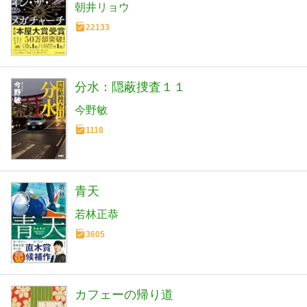
朝井リョウ
22133
分水：隠蔽捜査１１
今野敏
1118
青天
若林正恭
3605
カフェーの帰り道