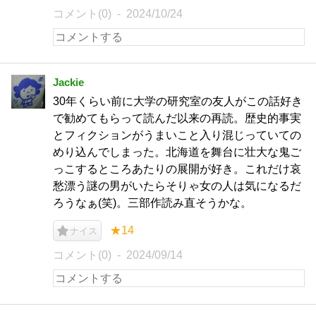
コメント(0)
2024/10/24
Jackie
30年くらい前に大学の研究室の友人がこの話好き
で勧めてもらって読んだ以来の再読。歴史的事実
とフィクションがうまいこと入り混じっていての
めり込んでしまった。北海道を舞台に壮大な鬼ご
っこするところあたりの展開が好き。これだけ哀
愁漂う謎の男がいたらそりゃ女の人は気になるだ
ろうなぁ(笑)。三部作読み直そうかな。
★14
ナイス
コメント(0)
2024/09/14