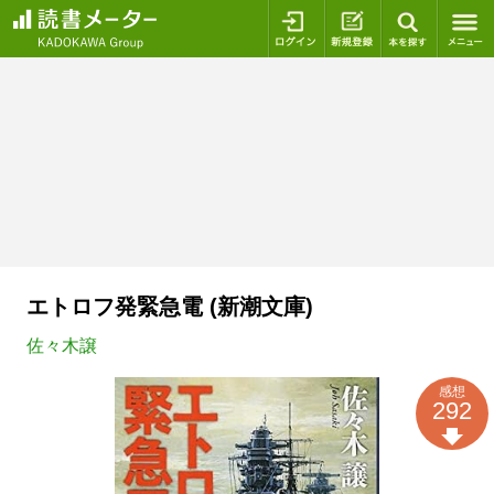
ログイン
新規登録
本を探
エトロフ発緊急電 (新潮文庫)
佐々木譲
感想
292