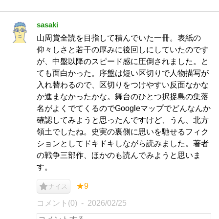
sasaki
山周賞全読を目指して積んでいた一冊。表紙の
仰々しさと若干の厚みに後回しにしていたのです
が、中盤以降のスピード感に圧倒されました。と
ても面白かった。序盤は短い区切りで人物描写が
入れ替わるので、区切りをつけやすい反面なかな
か進まなかったかな。舞台のひとつ択捉島の集落
名がよくでてくるのでGoogleマップでどんなんか
確認してみようと思ったんですけど、うん、北方
領土でしたね。史実の裏側に思いを馳せるフィク
ションとしてドキドキしながら読みました。著者
の戦争三部作、ほかのも読んでみようと思いま
す。
★9
ナイス
コメント(0)
2026/02/25