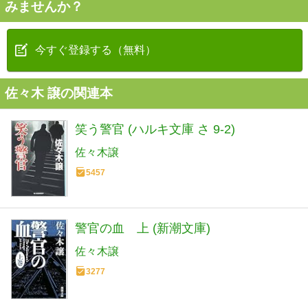
みませんか？
今すぐ登録する（無料）
佐々木 譲の関連本
笑う警官 (ハルキ文庫 さ 9-2)
佐々木譲
5457
警官の血 上 (新潮文庫)
佐々木譲
3277