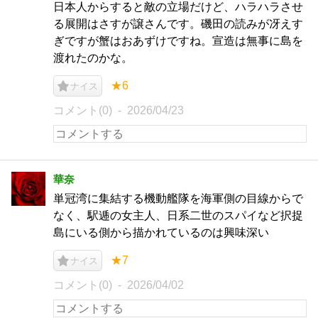
日本人からすると敵の立場だけど、ハラハラさせ
る展開はさすが譲さんです。磯田の読みが冴えす
ぎですが蟹はおあずけですね。宣造は無事に島を
渡れたのかな。
★6
ナイス
コメント(0)
2026/04/23
華奈
単冠湾に集結する機動艦隊を海軍側の目線からで
なく、駅逓の女主人、日系二世のスパイなど択捉
島にいる側から描かれているのは興味深い
★7
ナイス
コメント(0)
2026/04/02