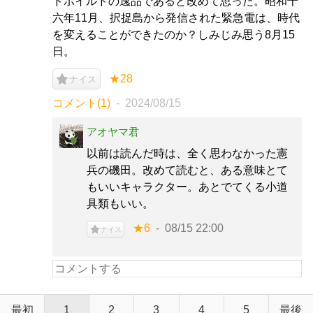
ドボイルドの逸品であると改めて思った。昭和十
六年11月、択捉島から発信された緊急電は、時代
を変えることができたのか？しみじみ思う8月15
日。
★28
ナイス
コメント(1)
2024/08/15
アオヤマ君
以前は読んだ時は、全く思わなかった憲
兵の磯田。改めて読むと、ある意味とて
もいいキャラクター。あとでてくる小道
具類もいい。
★6
08/15 22:00
ナイス
最初
1
2
3
4
5
最後