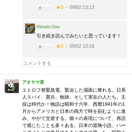
★3
09/02 13:13
ナイス
Hiroshi Ono
引き続き読んでみたいと思っています！
★3
09/02 13:16
ナイス
アオヤマ君
エトロフ発緊急電。緊迫した場面に痺れる。日系
人スパイ、憲兵、牧師、そして実在の人たち。主
役は時代か！物語は昭和十六年、西暦1941年の1
月からアメリカと日本の両方で時を刻むように進
み、やがて交差する。個々の表現について、再読
で感じたことも多々ある。日本の冒険小説、ハー