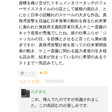
虚構を織り交ぜたドギュメンタリータッチのフォ
ーサイススタイルの小説として破格の面白さ。と
にかく日本小説離れのスケールの大きな作品。真
珠湾攻撃を目論む日本海軍の動向を探るため米軍
に雇われた無政府主義犯罪者日系人ケニー斎藤の
キャラ造形が秀逸でしたね。彼の仕事ぶりが「ジ
ャッカルの日」を彷彿とさせると言ったら褒め過
ぎですが、真珠湾攻撃計画を巡っての日本軍関係
者の動き、ケニー斎藤に関わる協力者達の生き様
も読み所、結末が決まっているのに希望のあるラ
ストまで一気読みでした。
★18
ナイス
コメント(2)
2026/06/01
のざきち
これ、積んでたのですが先越されまし
た。この先読むのが楽しみです。