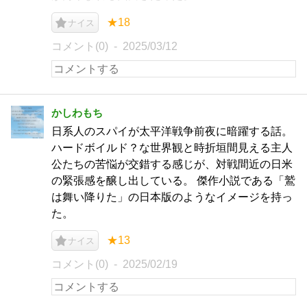
★18
ナイス
コメント(0)
2025/03/12
かしわもち
日系人のスパイが太平洋戦争前夜に暗躍する話。
ハードボイルド？な世界観と時折垣間見える主人
公たちの苦悩が交錯する感じが、対戦間近の日米
の緊張感を醸し出している。 傑作小説である「鷲
は舞い降りた」の日本版のようなイメージを持っ
た。
★13
ナイス
コメント(0)
2025/02/19