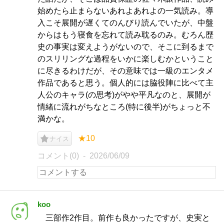
始めたら止まらないあれよあれよの一気読み。導
入こそ展開が遅くてのんびり読んでいたが、中盤
からはもう寝食を忘れて読み耽るのみ。むろん歴
史の事実は変えようがないので、そこに到るまで
のスリリングな過程をいかに楽しむかということ
に尽きるわけだが、その意味では一級のエンタメ
作品であると思う。個人的には脇役陣に比べて主
人公のキャラ(の思考)がやや平凡なのと、展開が
情緒に流れがちなところ(特に後半)がちょっと不
満かな。
★10
ナイス
コメント(0)
2026/06/09
koo
三部作2作目。前作も良かったですが、史実と