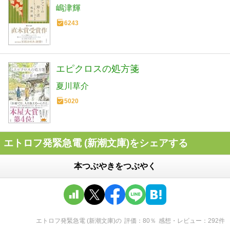
嶋津輝
6243
エピクロスの処方箋
夏川草介
5020
エトロフ発緊急電 (新潮文庫)をシェアする
本つぶやきをつぶやく
エトロフ発緊急電 (新潮文庫)
の
評価
80
％
感想・レビュー
292
件