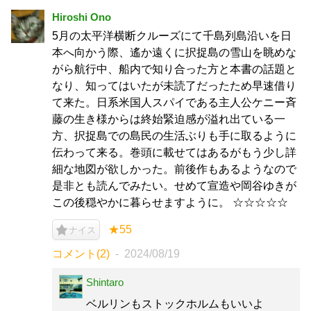
Hiroshi Ono
5月の太平洋横断クルーズにて千島列島沿いを日
本へ向かう際、遙か遠くに択捉島の雪山を眺めな
がら航行中、船内で知り合った方と本書の話題と
なり、知ってはいたが未読了だったため早速借り
て来た。日系米国人スパイである主人公ケニー斉
藤の生き様からは終始緊迫感が溢れ出ている一
方、択捉島での島民の生活ぶりも手に取るように
伝わって来る。巻頭に載せてはあるがもう少し詳
細な地図が欲しかった。前後作もあるようなので
是非とも読んでみたい。せめて宣造や岡谷ゆきが
この後穏やかに暮らせますように。 ☆☆☆☆☆
★55
ナイス
コメント(2)
2024/08/19
Shintaro
ベルリンもストックホルムもいいよ