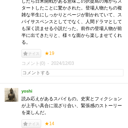
したら日米開戦がある意味この択捉島の海からス
タートしたことに驚かされた。登場人物たちの複
雑な半生にしっかりとページが割かれていて、ス
パイサスペンスとしてでなく、人間ドラマとして
も深く読ませる小説だった。前作の登場人物が前
半に出てきたりと、様々な面から楽しませてくれ
る。
★19
ナイス
コメント(0)
2024/12/03
yoshi
読み応えがあるスパイもの。史実とフィクション
が上手い具合に混ざり合い、緊張感のストーリー
を楽しんだ。
★14
ナイス