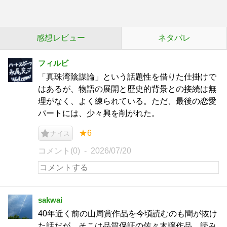
感想レビュー
ネタバレ
フィルビ
「真珠湾陰謀論」という話題性を借りた仕掛けで
はあるが、物語の展開と歴史的背景との接続は無
理がなく、よく練られている。ただ、最後の恋愛
パートには、少々興を削がれた。
★6
ナイス
コメント(0)
2026/07/20
sakwai
40年近く前の山周賞作品を今頃読むのも間が抜け
た話だが、そこは品質保証の佐々木譲作品、読み