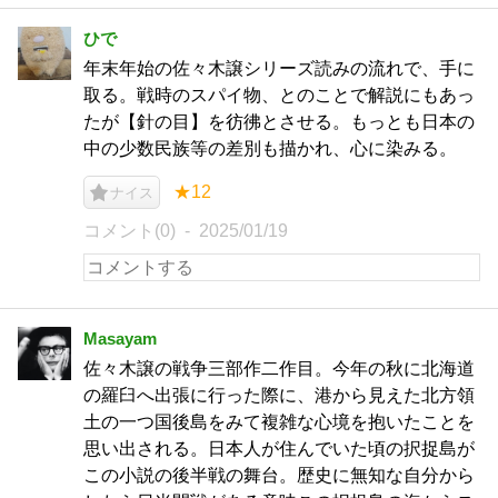
ひで
年末年始の佐々木譲シリーズ読みの流れで、手に
取る。戦時のスパイ物、とのことで解説にもあっ
たが【針の目】を彷彿とさせる。もっとも日本の
中の少数民族等の差別も描かれ、心に染みる。
★12
ナイス
コメント(0)
2025/01/19
Masayam
佐々木譲の戦争三部作二作目。今年の秋に北海道
の羅臼へ出張に行った際に、港から見えた北方領
土の一つ国後島をみて複雑な心境を抱いたことを
思い出される。日本人が住んでいた頃の択捉島が
この小説の後半戦の舞台。歴史に無知な自分から