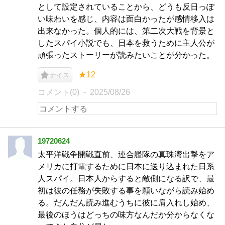
として設定されていることから、どうも反日っぽ
い味わいを感じ、内容は面白かったが感情移入は
出来なかった。個人的には、第二次大戦を背景と
したスパイ小説でも、日本を救うために主人公が
頑張ったストーリーが読みたいことが分かった。
★12
ナイス
コメント(0)
2025/08/26
19720624
太平洋戦争開戦直前、連合艦隊の真珠湾出撃をア
メリカに打電するために日本に送り込まれた日系
人スパイ。日本人からすると敵側になる訳で、最
初は彼の任務が失敗する事を願いながら読み始め
る。だんだん読み進むうちに彼に肩入れし始め、
最後のほうはどっちの味方なんだか分からなくな