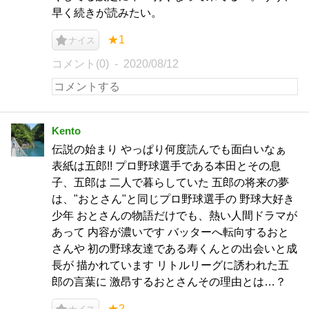
早く続きが読みたい。
★1
ナイス
コメント(0)
2020/08/12
Kento
伝説の 始まり やっぱり何度読んでも面白いなぁ
表紙は五郎!! プロ野球選手である本田とその息
子、五郎は 二人で暮らしていた 五郎の将来の夢
は、"おとさん"と同じプロ野球選手の 野球大好き
少年 おとさんの物語だけでも、熱い人間ドラマが
あって 内容が濃いです バッターへ転向するおと
さんや 初の野球友達である寿くんとの出会いと成
長が 描かれています リトルリーグに誘われた五
郎の言葉に 激昂するおとさんその理由とは…？
★2