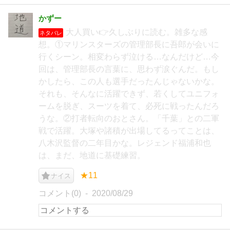
かずー
大人買い👉久しぶりに読む。雑多な感
ネタバレ
想。①マリンスターズの管理部長に吾郎が会いに
行くシーン。相変わらず泣ける…なんだけど…今
回は、管理部長の言葉に、思わず涙ぐんだ。もし
かしたら、この人も選手だったんじゃないかな。
それも、そんなに活躍できず、若くしてユニフォ
ームを脱ぎ、スーツを着て、必死に戦ったんだろ
うな。②打者転向のおとさん。「千葉」との二軍
戦で活躍。大塚や諸積が出場してるってことは、
八木沢監督の二年目かな。レジェンド福浦和也
は、まだ、地道に基礎練習。
★11
ナイス
コメント(0)
2020/08/29