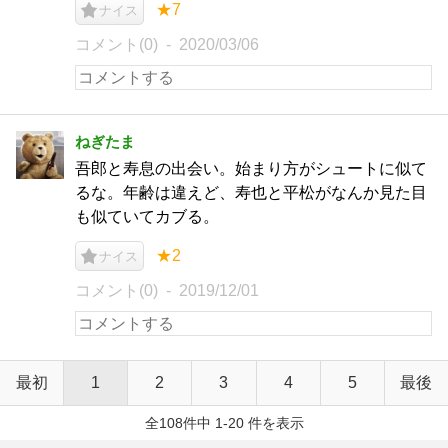
★7
ナイス
コメント(0)
2020/03/06
ねぎたま
吾郎と寿息の出会い。始まり方がシュートに似て
るな。年齢は違えど、寿也と平松がなんか見た目
も似ていてカブる。
★2
ナイス
コメント(0)
2019/12/01
最初
1
2
3
4
5
最後
全108件中 1-20 件を表示