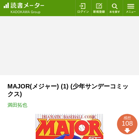
ログイン
新規登録
本を探
MAJOR(メジャー) (1) (少年サンデーコミッ
クス)
満田拓也
感想
108