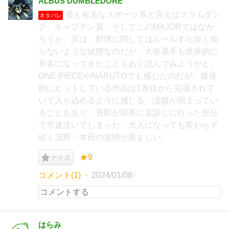
ALBUS DUMBLEDORE
最も有名なスポーツ系と言えばスラムダン
ネタバレ
ク、キャプテン翼、そしてこのMAJORではなか
ろうか。実は、野球に関してはルールすら全く知
らないような状態なのだが、大谷選手も世界的に
有名になってきたこともあり読んでみようかと。
ONE PIECEやNARUTOでも感じたのだが、爆発
的にヒットしている作品は1巻目から完成されて
いて入り込めるように感じる。涙腺が弱まってい
ることもあり、吾郎が部長に直訴しに行った部分
で早速泣いてしまった。大人になっても変わらず
続く茂野・本田の友情が羨ましい。
★9
ナイス
コメント(1)
2024/01/08
はらみ