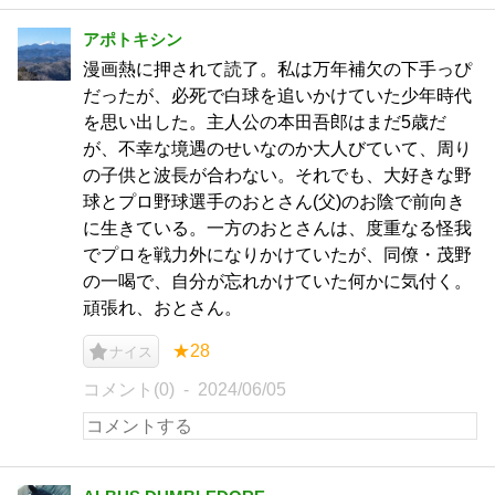
アポトキシン
漫画熱に押されて読了。私は万年補欠の下手っぴ
だったが、必死で白球を追いかけていた少年時代
を思い出した。主人公の本田吾郎はまだ5歳だ
が、不幸な境遇のせいなのか大人びていて、周り
の子供と波長が合わない。それでも、大好きな野
球とプロ野球選手のおとさん(父)のお陰で前向き
に生きている。一方のおとさんは、度重なる怪我
でプロを戦力外になりかけていたが、同僚・茂野
の一喝で、自分が忘れかけていた何かに気付く。
頑張れ、おとさん。
★28
ナイス
コメント(0)
2024/06/05