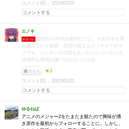
コメント(0)
2023/03/22
エノキ
最初から不幸の連続だけど、その不幸を乗
ネタバレ
り越えていく展開。吾郎の親父もピッチャーがダ
メでも、バッターの才能もあったといういかにも
漫画的な展開は嫌いではないけどね。
★3
ナイス
コメント(0)
2023/01/21
ゆるねば
アニメのメジャー2をたまたま観たので興味が湧
き原作を最初からフォローすることに。しかし、