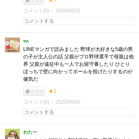
ナイス
コメント(0)
2020/06/22
eo
LINEマンガで読みました 野球が大好きな5歳の男
の子が主人公の話 父親がプロ野球選手で母親は他
界 父親が遠征中も一人でお留守番したり ひとり
ぼっちで壁に向かってボールを投げたりするのが
健気だ
★1
ナイス
コメント(0)
2020/06/02
わたー