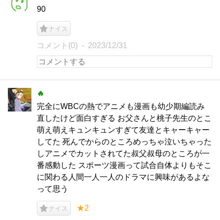
90
ナイス
コメント(0)
2023/12/31
🔥
完全にWBCの熱でアニメも漫画も幼少期編読み
直したけど面白すぎる お父さんと桃子先生のとこ
萌え萌えキュンキュンすぎて友達とキャーキャー
してた 死んでからのところめっちゃ泣いちゃった
しアニメでカットされてた叔父叔母のところが一
番感動した スポーツ漫画って試合自体よりもそこ
に関わる人間一人一人のドラマに興味があるよな
って思う
★2
ナイス