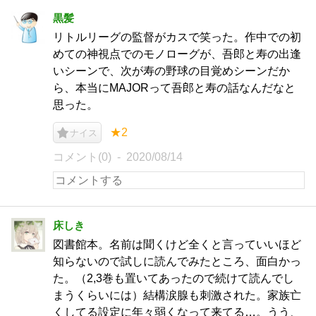
黒髪
リトルリーグの監督がカスで笑った。作中での初
めての神視点でのモノローグが、吾郎と寿の出逢
いシーンで、次が寿の野球の目覚めシーンだか
ら、本当にMAJORって吾郎と寿の話なんだなと
思った。
★2
ナイス
コメント(0)
2020/08/14
床しき
図書館本。名前は聞くけど全くと言っていいほど
知らないので試しに読んでみたところ、面白かっ
た。（2,3巻も置いてあったので続けて読んでし
まうくらいには）結構涙腺も刺激された。家族亡
くしてる設定に年々弱くなって来てる…。うう、