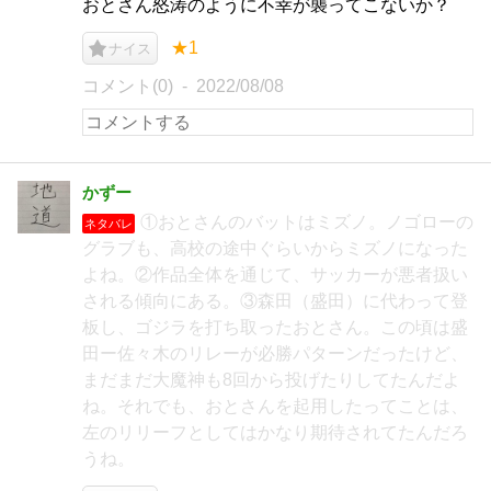
おとさん怒涛のように不幸が襲ってこないか？
★1
ナイス
コメント(0)
2022/08/08
かずー
①おとさんのバットはミズノ。ノゴローの
ネタバレ
グラブも、高校の途中ぐらいからミズノになった
よね。②作品全体を通じて、サッカーが悪者扱い
される傾向にある。③森田（盛田）に代わって登
板し、ゴジラを打ち取ったおとさん。この頃は盛
田ー佐々木のリレーが必勝パターンだったけど、
まだまだ大魔神も8回から投げたりしてたんだよ
ね。それでも、おとさんを起用したってことは、
左のリリーフとしてはかなり期待されてたんだろ
うね。