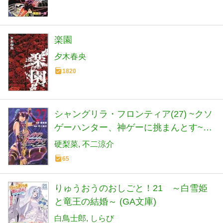
楽園
夕木春央
1820
シャングリラ・フロンティア(27) ~クソ
ゲーハンター、神ゲーに挑まんとす~
(KCデラックス)
硬梨菜
不二涼介
65
りゅうおうのおしごと！21 ～白雪姫
と竜王の結婚～ (GA文庫)
白鳥士郎
しらび