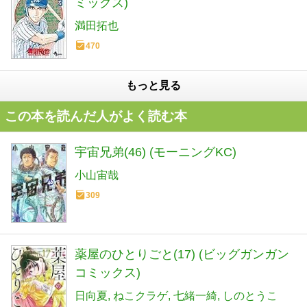
ミックス)
満田拓也
470
もっと見る
この本を読んだ人がよく読む本
宇宙兄弟(46) (モーニングKC)
小山宙哉
309
薬屋のひとりごと(17) (ビッグガンガン
コミックス)
日向夏
ねこクラゲ
七緒一綺
しのとうこ