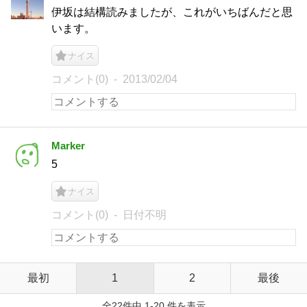
伊坂は結構読みましたが、これがいちばんだと思
います。
ナイス
コメント(0)
2013/02/04
Marker
5
ナイス
コメント(0)
日付不明
最初
1
2
最後
全22件中 1-20 件を表示