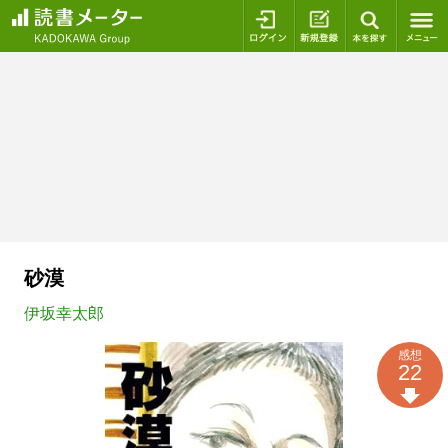
ログイン
新規登録
本を探
砂漠
伊坂幸太郎
感想
22