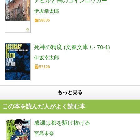
アヒルと鴨のコインロッカー
伊坂幸太郎
58035
死神の精度 (文春文庫 い 70-1)
伊坂幸太郎
57128
もっと見る
この本を読んだ人がよく読む本
成瀬は都を駆け抜ける
宮島未奈