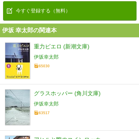
今すぐ登録する（無料）
伊坂 幸太郎の関連本
重力ピエロ (新潮文庫)
伊坂幸太郎
65030
グラスホッパー (角川文庫)
伊坂幸太郎
63517