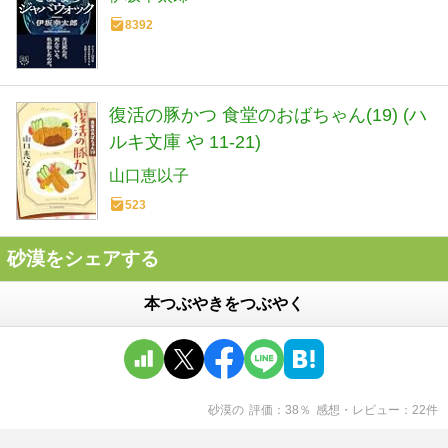
8392
復活の豚かつ 食堂のおばちゃん(19) (ハ
ルキ文庫 や 11-21)
山口恵以子
523
砂漠をシェアする
本つぶやきをつぶやく
砂漠
の
評価
38
％
感想・レビュー
22
件