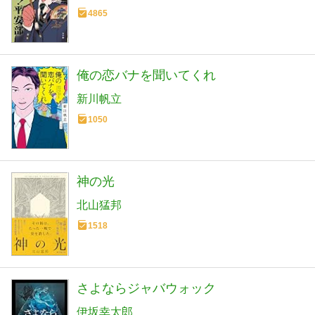
4865
俺の恋バナを聞いてくれ
新川帆立
1050
神の光
北山猛邦
1518
さよならジャバウォック
伊坂幸太郎