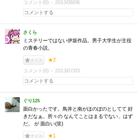
コメント(0)
2013/08/06
さくら
ミステリーではない伊坂作品。男子大学生が主役
の青春小説。
★2
ナイス
コメント(0)
2013/07/03
ぐり125
面白かったです。鳥井と南がほのぼのとしてて 好
きだなぁ。所々の なんてことはまるでない、はず
だ。 が 面白い(笑)
★1
ナイス