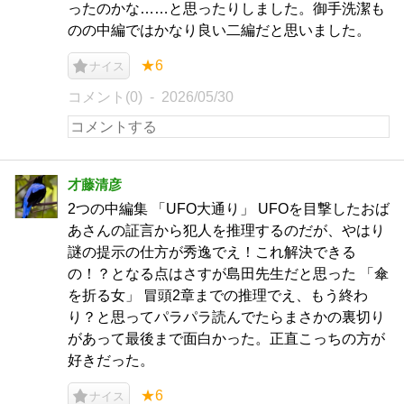
ったのかな……と思ったりしました。御手洗潔も
のの中編ではかなり良い二編だと思いました。
★6
ナイス
コメント(0)
2026/05/30
才藤清彦
2つの中編集 「UFO大通り」 UFOを目撃したおば
あさんの証言から犯人を推理するのだが、やはり
謎の提示の仕方が秀逸でえ！これ解決できる
の！？となる点はさすが島田先生だと思った 「傘
を折る女」 冒頭2章までの推理でえ、もう終わ
り？と思ってパラパラ読んでたらまさかの裏切り
があって最後まで面白かった。正直こっちの方が
好きだった。
★6
ナイス