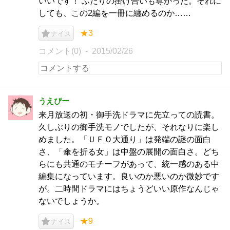
いいです！ ふたりの掛け合いも尊かった。それに
しても、この2編を一冊に纏めるのか……
★3
ナイス
コメント(0)
2015/02/26
うえぴー
来月放送の初・御手洗ドラマに先立っての読書。
久しぶりの御手洗モノでしたが、それなりに楽し
めました。「ＵＦＯ大通り」は発端の謎の面白
さ、「傘を折る女」は中盤の展開の面白さ。どち
らにも共通のモチーフがあって、統一感のある中
編集になっています。良いのか悪いのか微妙です
が。二時間ドラマにはちょうどいい原作なんじゃ
ないでしょうか。
★9
ナイス