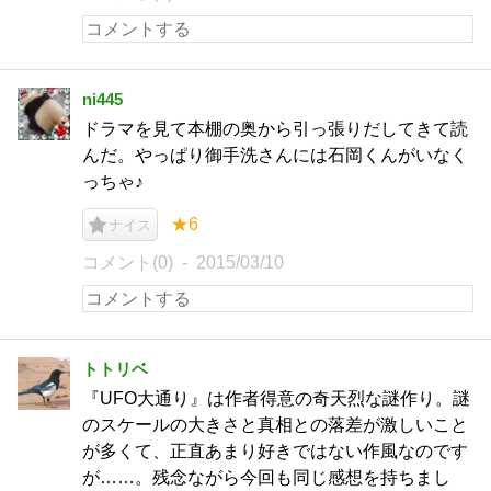
ni445
ドラマを見て本棚の奥から引っ張りだしてきて読
んだ。やっぱり御手洗さんには石岡くんがいなく
っちゃ♪
★6
ナイス
コメント(0)
2015/03/10
トトリベ
『UFO大通り』は作者得意の奇天烈な謎作り。謎
のスケールの大きさと真相との落差が激しいこと
が多くて、正直あまり好きではない作風なのです
が……。残念ながら今回も同じ感想を持ちまし