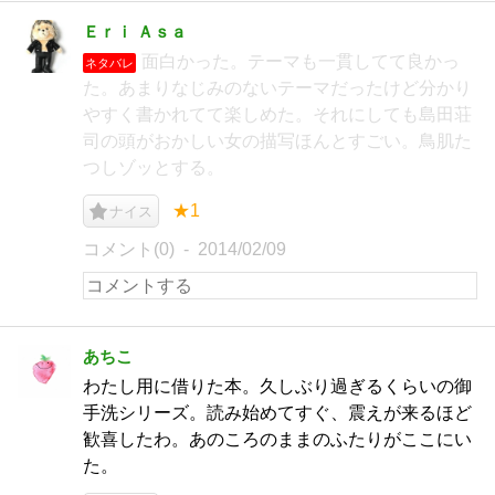
Ｅｒｉ Ａｓａ
面白かった。テーマも一貫してて良かっ
ネタバレ
た。あまりなじみのないテーマだったけど分かり
やすく書かれてて楽しめた。それにしても島田荘
司の頭がおかしい女の描写ほんとすごい。鳥肌た
つしゾッとする。
★1
ナイス
コメント(0)
2014/02/09
あちこ
わたし用に借りた本。久しぶり過ぎるくらいの御
手洗シリーズ。読み始めてすぐ、震えが来るほど
歓喜したわ。あのころのままのふたりがここにい
た。