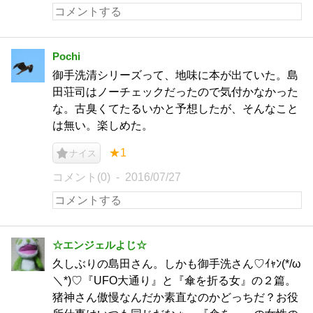
Pochi
御手洗清シリーズって、地味に本が出ていた。島
田荘司はノーチェックだったので気付かなかった
な。古臭くてたるいかと予想したが、そんなこと
は無い。楽しめた。
★1
ナイス
コメント(0)
2016/07/27
☆エンジェルよじ☆
久しぶりの島田さん。しかも御手洗さん♡ｲｬﾝ(*/ω
＼*)♡『UFO大通り』と『傘を折る女』の２篇。
猪神さん傲慢なんだか素直なのかどっちだ？お役