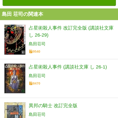
島田 荘司の関連本
占星術殺人事件 改訂完全版 (講談社文庫
し 26-29)
島田荘司
9540
占星術殺人事件 (講談社文庫 し 26-1)
島田荘司
8470
異邦の騎士 改訂完全版
島田荘司