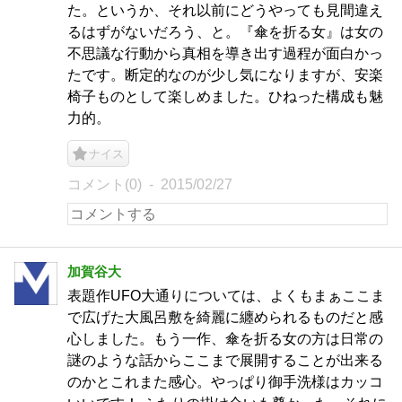
た。というか、それ以前にどうやっても見間違え
るはずがないだろう、と。『傘を折る女』は女の
不思議な行動から真相を導き出す過程が面白かっ
たです。断定的なのが少し気になりますが、安楽
椅子ものとして楽しめました。ひねった構成も魅
力的。
ナイス
コメント(0)
2015/02/27
加賀谷大
表題作UFO大通りについては、よくもまぁここま
で広げた大風呂敷を綺麗に纏められるものだと感
心しました。もう一作、傘を折る女の方は日常の
謎のような話からここまで展開することが出来る
のかとこれまた感心。やっぱり御手洗様はカッコ