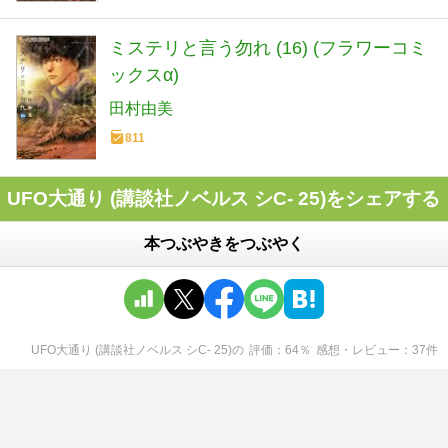
ミステリと言う勿れ (16) (フラワーコミ
ックスα)
田村由美
811
UFO大通り (講談社ノベルス シC- 25)をシェアする
本つぶやきをつぶやく
UFO大通り (講談社ノベルス シC- 25)
の
評価
64
％
感想・レビュー
37
件