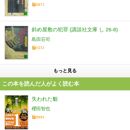
6871
斜め屋敷の犯罪 (講談社文庫 し 26-8)
島田荘司
5372
もっと見る
この本を読んだ人がよく読む本
失われた貌
櫻田智也
8891