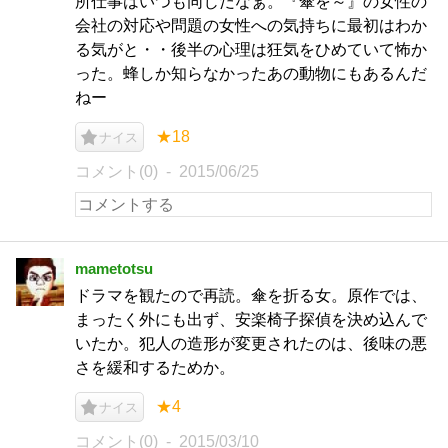
所仕事はいつも同じだなぁ。『傘を～』の女性の
会社の対応や問題の女性への気持ちに最初はわか
る気がと・・後半の心理は狂気をひめていて怖か
った。蜂しか知らなかったあの動物にもあるんだ
ねー
★18
ナイス
コメント(0)
2015/06/25
mametotsu
ドラマを観たので再読。傘を折る女。原作では、
まったく外にも出ず、安楽椅子探偵を決め込んで
いたか。犯人の造形が変更されたのは、後味の悪
さを緩和するためか。
★4
ナイス
コメント(0)
2015/03/10