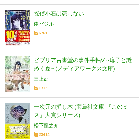
探偵小石は恋しない
森バジル
6761
ビブリア古書堂の事件手帖V ~扉子と謎
めく夏~ (メディアワークス文庫)
三上延
1313
一次元の挿し木 (宝島社文庫 『このミ
ス』大賞シリーズ)
松下龍之介
23414