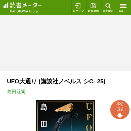
ログイン
新規登録
本を探
UFO大通り (講談社ノベルス シC- 25)
島田荘司
感想
37