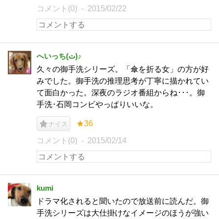
コメント(0)
2015/02/22
へいっち(ت)♪
久々の御手洗シリーズ。「傘を折る女」の方が好
みでした。御手洗の推理思考が丁寧に描かれてい
て面白かった。深夜のラジオ番組からね･･･。御
手洗･石岡コンビやっぱりいいな。
★36
ナイス
コメント(0)
2015/02/14
kumi
ドラマ化されると聞いたので放送前に読んだ。御
手洗シリーズは大仕掛けなイメージのほうが強い