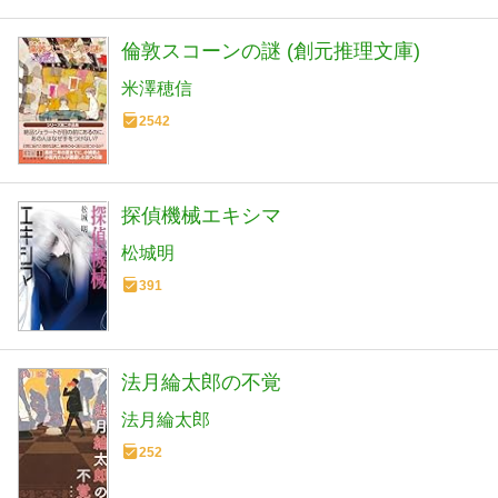
倫敦スコーンの謎 (創元推理文庫)
米澤穂信
2542
探偵機械エキシマ
松城明
391
法月綸太郎の不覚
法月綸太郎
252