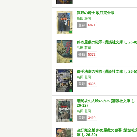
異邦の騎士 改訂完全版
島田 荘司
登録
6871
斜め屋敷の犯罪 (講談社文庫 し 26-8
島田 荘司
登録
5372
御手洗潔の挨拶 (講談社文庫 し 26-5
島田 荘司
登録
4323
暗闇坂の人喰いの木 (講談社文庫 し
26-12)
島田 荘司
登録
3410
改訂完全版 斜め屋敷の犯罪 (講談社
庫 し 26-30)