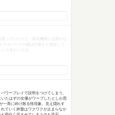
は思っていたけど，蒸気機関とは思わな
ントラルパークの謎は幻覚かと想定して
しい人生だったな
、パワープレイで説明をつけてしまう。
にいたはずの女優がワープしたとしか思
が一斉に砕け散る怪現象。見え隠れす
されていく終盤はワクワクが止まらなか
分も面白く読ませてしまうのも流石。