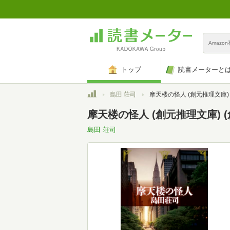
Amazo
トップ
読書メーターと
トップ
島田 荘司
摩天楼の怪人 (創元推理文庫) (創元推理文庫 M し
摩天楼の怪人 (創元推理文庫) (創
島田 荘司