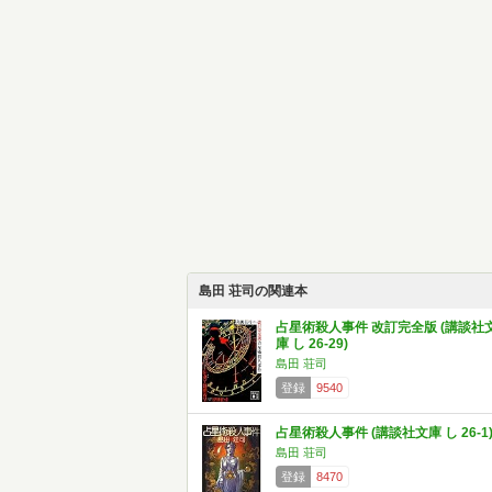
島田 荘司の関連本
占星術殺人事件 改訂完全版 (講談社
庫 し 26-29)
島田 荘司
登録
9540
占星術殺人事件 (講談社文庫 し 26-1
島田 荘司
登録
8470