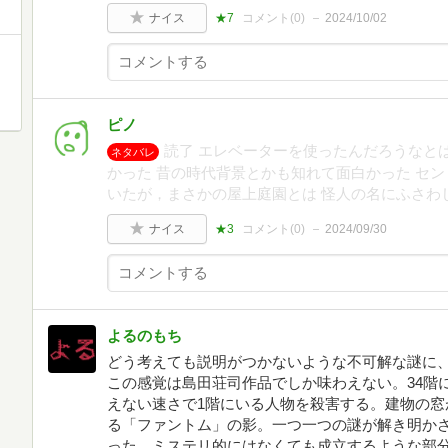
ナイス
★7
コメント(
0
)
2024/10/02
ピノ
読了 エレベーターを使ったんだろうなと
ネタバレ
かった 昔の時代背景とかも知れて面白かった セ
いたが，まさかの屋上庭園とは 怪人の名にふさわ
ナイス
★3
コメント(
0
)
2024/09/30
よるのもち
どう考えても説明がつかないような不可解な謎に
この感覚は島田荘司作品でしか味わえない。34階
えない速さで1階にいる人物を殺害する。建物の窓
る「ファントム」の影。一つ一つの謎が解き明か
った。ミステリ的にはなくても成立するような部