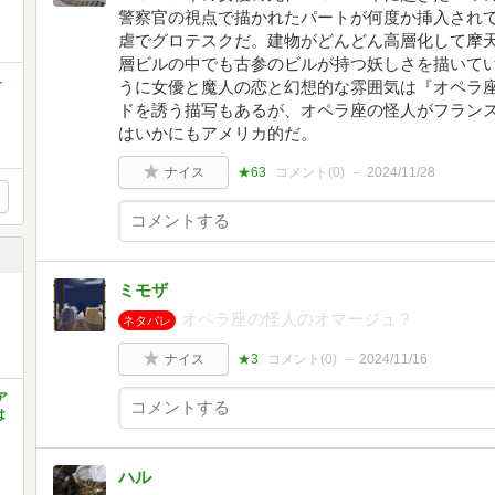
警察官の視点で描かれたパートが何度か挿入され
虐でグロテスクだ。建物がどんどん高層化して摩
層ビルの中でも古参のビルが持つ妖しさを描いて
-
うに女優と魔人の恋と幻想的な雰囲気は『オペラ
ドを誘う描写もあるが、オペラ座の怪人がフラン
はいかにもアメリカ的だ。
ナイス
★63
コメント(
0
)
2024/11/28
ミモザ
オペラ座の怪人のオマージュ？
ネタバレ
ナイス
★3
コメント(
0
)
2024/11/16
ア
は
ハル