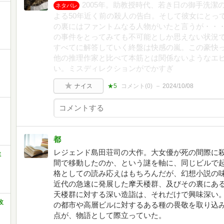
2005年。助教授時代、若き日の御手洗
ネタバレ
よる50年近く前の殺人の告白。そして彼女にとっ
の裏にはファントムなる人物がいたと言うが・・・
の事件をとってみても不可能としか思えない状況
すべてに解答していく終盤は快感の嵐。この豪快
他の推理作家と比べて本筋とは関係ないようなエ
い。ミスディレクションがでかすぎ
ナイス
★5
コメント(
0
)
2024/10/08
都
レジェンド島田荘司の大作。大女優が死の間際に
ミ
間で移動したのか、という謎を軸に、同じビルで
格としての読み応えはもちろんだが、幻想小説の
近代の急速に発展した摩天楼群、及びその裏にあ
天楼群に対する深い造詣は、それだけで興味深い
改
の都市や高層ビルに対するある種の畏敬を取り込
点が、物語として際立っていた。