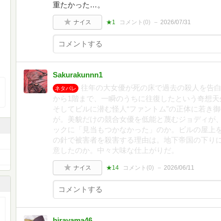
重たかった…。
ナイス
★1
コメント(
0
)
2026/07/31
Sakurakunnn1
往年の大女優が死の床で過去の殺人を告白
ネタバレ
から1階まで、一瞬のうちに往復したという奇想天
そしてビルに潜む怪人“ファントム”の正体に若き
が。美貌だけの競合女優を低能と蔑むジョディが
ックに「見当もつかなかった」のか。ビルの屋上
の針で被害者を殺害する理由は。地下帝国の下り
意したのか。中々大味な仕上がりだ。
ナイス
★14
コメント(
0
)
2026/06/11
hirayama46