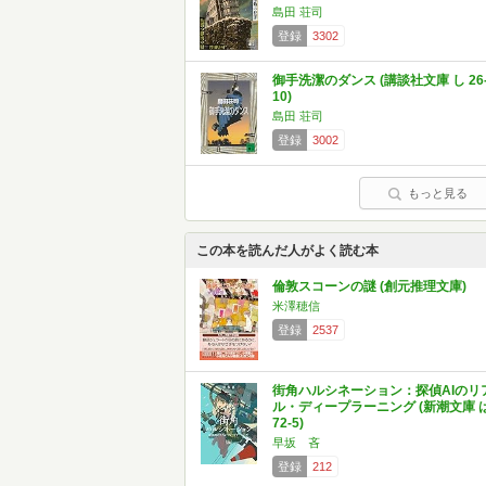
島田 荘司
登録
3302
御手洗潔のダンス (講談社文庫 し 26
10)
島田 荘司
登録
3002
もっと見る
この本を読んだ人がよく読む本
倫敦スコーンの謎 (創元推理文庫)
米澤穂信
登録
2537
街角ハルシネーション：探偵AIのリ
ル・ディープラーニング (新潮文庫 
72-5)
早坂 吝
登録
212