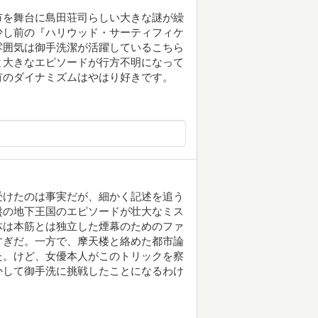
市を舞台に島田荘司らしい大きな謎が繰
少し前の『ハリウッド・サーティフィケ
雰囲気は御手洗潔が活躍しているこちら
と大きなエピソードが行方不明になって
有のダイナミズムはやはり好きです。
受けたのは事実だが、細かく記述を追う
盤の地下王国のエピソードが壮大なミス
体は本筋とは独立した煙幕のためのファ
すぎだ。一方で、摩天楼と絡めた都市論
た。けど、女優本人がこのトリックを察
かして御手洗に挑戦したことになるわけ