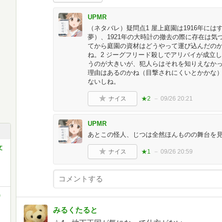
UPMR
（ネタバレ）疑問点1 屋上庭園は1916年に
夢）、1921年の大時計の撤去の際に存在は
てから庭園の資材はどうやって運び込んだの
ね。2 ジーグフリード殺しでアリバイが成立
うのが大きいが、犯人らはそれを知りえなか
理由はあるのかね（目撃されにくいとかかな）
ないしね。
ナイス
★2
09/26 20:21
UPMR
あとこの怪人、じつは全然ほんものの舞台を
文
ナイス
★1
09/26 20:59
)
みるくたると