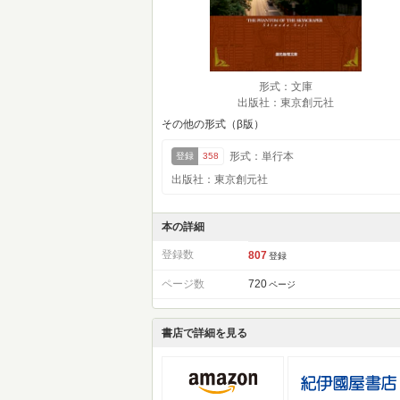
形式：文庫
出版社：東京創元社
その他の形式（β版）
形式：単行本
登録
358
出版社：東京創元社
本の詳細
登録数
807
登録
ページ数
720
ページ
書店で詳細を見る