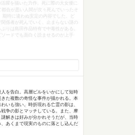
潔の活躍を描いた力作。死に際の大女優に
て都合が悪い人間が次々死んでいったそ
 期待に違わぬ安定の内容でした。ど
で関係者が死んでいく、止まらない謎の
っぷりは島田作品特有で中毒性がある。
ピソードでも面白く読ませるのが上手
殺人を告白。高層ビルをいかにして短時
起きた複数の奇怪な事件が描かれる。本
味わいも強い。時折現れる亡霊の影は、
る戦争の影とマッチしている。また、摩
。謎解きは好みが分かれそうだが、当時
み、あくまで現実のものに落とし込んだ