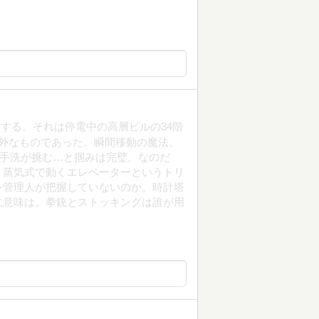
する。それは停電中の高層ビルの34階
外なものであった。瞬間移動の魔法、
御手洗が挑む…と掴みは完璧。なのだ
、蒸気式で動くエレベーターというトリ
を管理人が把握していないのか。時計塔
に意味は。拳銃とストッキングは誰が用