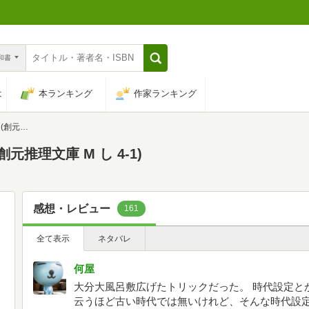
n和書
は
本ランキング
作家ランキング
 4-1)
元推理文庫 M し 4-1)
感想・レビュー
161
全て表示
ネタバレ
何屋
大分大風呂敷広げたトリックだった。 時代設定と
云うほど古い時代では無いけれど、そんな時代設