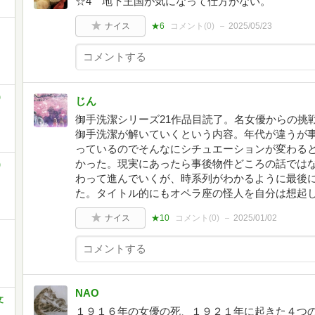
☆4 地下王国が気になって仕方がない。
ナイス
★6
コメント(
0
)
2025/05/23
)
じん
御手洗潔シリーズ21作品目読了。名女優からの挑
御手洗潔が解いていくという内容。年代が違うが
っているのでそんなにシチュエーションが変わる
かった。現実にあったら事後物件どころの話では
)
わって進んでいくが、時系列がわかるように最後
た。タイトル的にもオペラ座の怪人を自分は想起
ナイス
★10
コメント(
0
)
2025/01/02
NAO
文
１９１６年の女優の死、１９２１年に起きた４つ