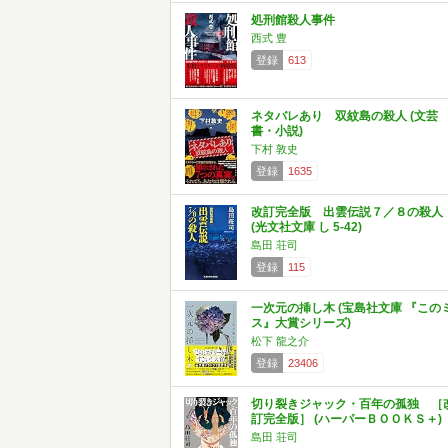
処刑館殺人事件
西式 豊
登録
613
ネタバレあり 双紋島の殺人 (文芸
書・小説)
下村 敦史
登録
1635
改訂完全版 出雲伝説７／８の殺人
(光文社文庫 し 5-42)
島田 荘司
登録
115
一次元の挿し木 (宝島社文庫 『この
ス』大賞シリーズ)
松下 龍之介
登録
23406
切り裂きジャック・百年の孤独 ［
訂完全版］ (ハーパーＢＯＯＫＳ＋)
島田 荘司