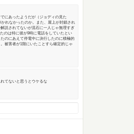
はすでにあったようだが（ジョディの見た
気づかれなかったのか。また、屋上が封鎖され
か解説されてないが流石に一人じゃ無理すぎ
したのは特に彼が9時に電話をしていたとい
ったのにあえて停電中に決行したのに積極的
。被害者が1階にいたことすら確定的じゃ
見れてないと思うとウケるな