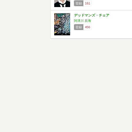
登録
161
デッドマンズ・チェア
阿津川 辰海
登録
456