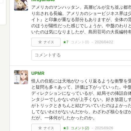
アメリカのマンハッタン、高層ビルが立ち並ぶ都
り出される長編。アメリカのショービジネス界は
イト』と印象が重なる部分もありますが、全体の
のほうが陽性だった感じでしょうか。中盤のわり
いたのは気になりましたが、島田荘司の大長編特
ナイス
★7
コメント(
0
)
2026/04/22
UPMR
怪人の住処には天地がひっくり返るような衝撃を
と疑問も多々あって、評価は下がっていった。中
ディレクションになっているが、結局その挿話自
ンタジーでしかないのが上手くない。好き放題し
がトリックときちんと結びついていたのはよかっ
してないわけがないんだから、わざわざ核心をぼ
だが、一体何がしたかったのか。
ナイス
★3
コメント(
2
)
2025/09/26