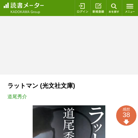
ログイン
新規登録
本を探
ラットマン (光文社文庫)
道尾秀介
感想
38