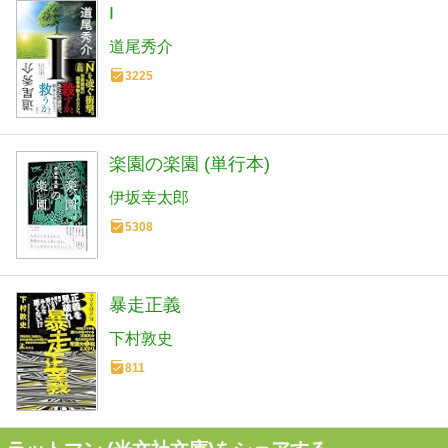
I
道尾秀介
3225
楽園の楽園 (単行本)
伊坂幸太郎
5308
暴走正義
下村敦史
811