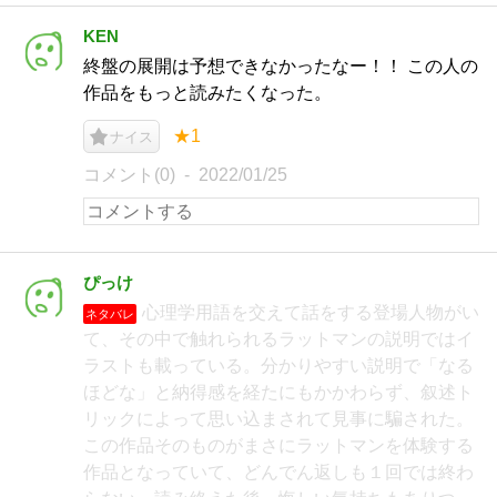
KEN
終盤の展開は予想できなかったなー！！ この人の
作品をもっと読みたくなった。
★1
ナイス
コメント(0)
2022/01/25
ぴっけ
心理学用語を交えて話をする登場人物がい
ネタバレ
て、その中で触れられるラットマンの説明ではイ
ラストも載っている。分かりやすい説明で「なる
ほどな」と納得感を経たにもかかわらず、叙述ト
リックによって思い込まされて見事に騙された。
この作品そのものがまさにラットマンを体験する
作品となっていて、どんでん返しも１回では終わ