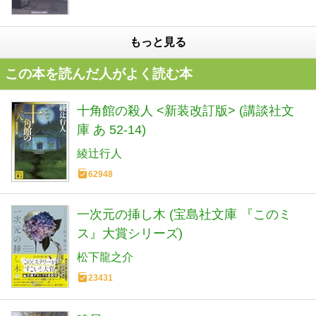
もっと見る
この本を読んだ人がよく読む本
十角館の殺人 <新装改訂版> (講談社文
庫 あ 52-14)
綾辻行人
62948
一次元の挿し木 (宝島社文庫 『このミ
ス』大賞シリーズ)
松下龍之介
23431