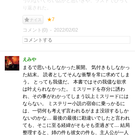
うのないくらい話かと思いきや、ラストでひっく
り返された。
★7
ナイス
コメント(0)
2022/02/02
えみや
まるで思いもしなかった展開。 気付きもしなかっ
た結末。 読者としてそんな衝撃を常に求めてしま
う。 とっても我儘だ。 本書ではその我儘な欲求
は叶えられなかった。 ミスリードを存分に誘わ
れ、その事がわかってしまう以上ミスリードには
ならない。 ミステリー小説の宿命に乗っかるに
は、一切何も考えず言われるがまま没頭するしか
ないのかな… 最後の最後に勘違いでしたと言われ
ても、そこに至る経緯がそもそも歪過ぎて… 結局
整理すると、姉の件も彼女の件も、主人公が一人