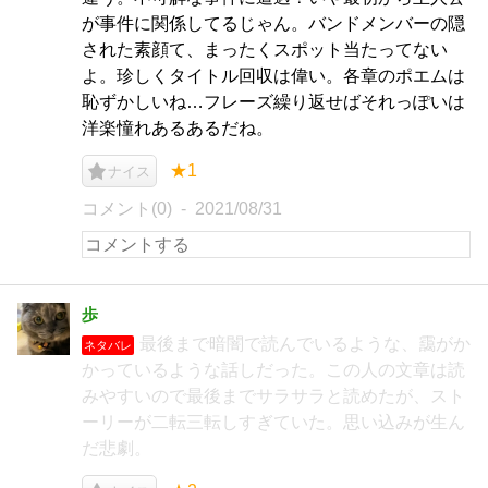
が事件に関係してるじゃん。バンドメンバーの隠
された素顔て、まったくスポット当たってない
よ。珍しくタイトル回収は偉い。各章のポエムは
恥ずかしいね…フレーズ繰り返せばそれっぽいは
洋楽憧れあるあるだね。
★1
ナイス
コメント(0)
2021/08/31
歩
最後まで暗闇で読んでいるような、靄がか
ネタバレ
かっているような話しだった。この人の文章は読
みやすいので最後までサラサラと読めたが、スト
ーリーが二転三転しすぎていた。思い込みが生ん
だ悲劇。