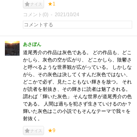
★1
ナイス
コメント(0)
2021/10/24
あさぼん
道尾秀介の作品は灰色である。 どの作品も、どこ
かしら、灰色の空が広がり、 どこかしら、陰鬱さ
と呼べるような世界観が広がっている。 しかしな
がら、その灰色は決してくすんだ灰色ではない、
どこかで必ず、見たこともない輝きを放つ。 それ
が読者を射抜き、その輝きに読者は魅了される。
謂わば「輝いた灰色」 そんな世界が道尾秀介の色
である。 人間は過ちを犯さず生きていけるのか？
輝いた灰色はこの小説でもそんなテーマで我々を
射抜く。
★9
ナイス