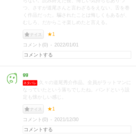
らない。読み終えた後、悔しい気持ちもありつ
つ、さすが道尾さんと言わざるをえない、舌を巻
く作品だった。騙されたことは悔しくもあるが、
むしろ、だからこそ楽しめたと言える。
★1
ナイス
コメント(0)
2022/01/01
gg
久々の道尾秀介作品。全員がラットマンに
ネタバレ
なっていたという落ちでしたね。バンドという設
定も懐かしい感じ。
★1
ナイス
コメント(0)
2021/12/30