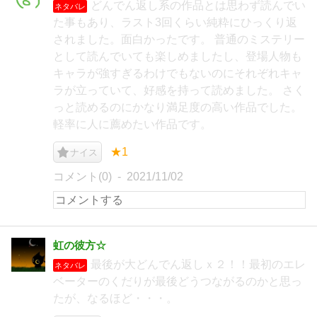
どんでん返し系の作品とは思わず読んでい
ネタバレ
た事もあり、ラスト3回くらい純粋にひっくり返
されました。面白かったです。 普通のミステリー
として読んでいても楽しめましたし、登場人物も
キャラが強すぎるわけでもないのにそれぞれキャ
ラが立っていて、好感を持って読めました。 さく
っと読めるのにかなり満足度の高い作品でした。
軽率に人に薦めたい作品です。
★1
ナイス
コメント(0)
2021/11/02
虹の彼方☆
最後が大どんでん返しｘ２！！最初のエレ
ネタバレ
ベーターのくだりが最後どうつながるのかと思っ
たが、なるほど・・・。