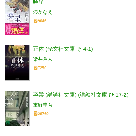
暁星
湊かなえ
9046
正体 (光文社文庫 そ 4-1)
染井為人
7250
卒業 (講談社文庫) (講談社文庫 ひ 17-2)
東野圭吾
28769