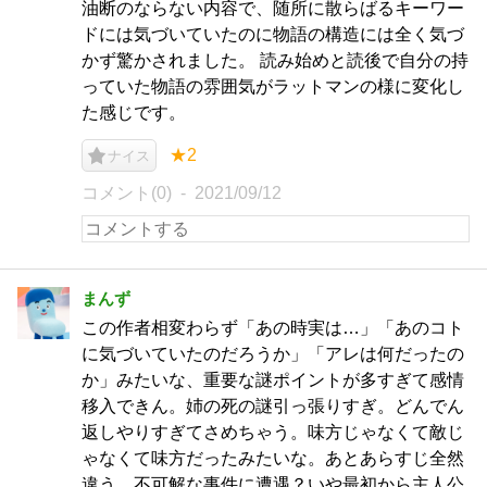
油断のならない内容で、随所に散らばるキーワー
ドには気づいていたのに物語の構造には全く気づ
かず驚かされました。 読み始めと読後で自分の持
っていた物語の雰囲気がラットマンの様に変化し
た感じです。
★2
ナイス
コメント(0)
2021/09/12
まんず
この作者相変わらず「あの時実は…」「あのコト
に気づいていたのだろうか」「アレは何だったの
か」みたいな、重要な謎ポイントが多すぎて感情
移入できん。姉の死の謎引っ張りすぎ。どんでん
返しやりすぎてさめちゃう。味方じゃなくて敵じ
ゃなくて味方だったみたいな。あとあらすじ全然
違う。不可解な事件に遭遇？いや最初から主人公