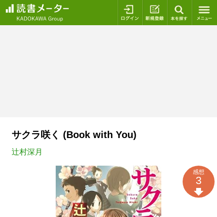
ログイン
新規登録
本を探
サクラ咲く (Book with You)
辻村深月
感想
3