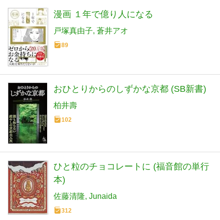
漫画 １年で億り人になる
戸塚真由子
蒼井アオ
89
おひとりからのしずかな京都 (SB新書)
柏井壽
102
ひと粒のチョコレートに (福音館の単行
本)
佐藤清隆
Junaida
312