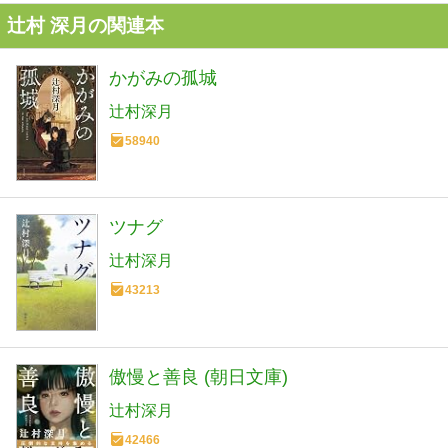
辻村 深月の関連本
かがみの孤城
辻村深月
58940
ツナグ
辻村深月
43213
傲慢と善良 (朝日文庫)
辻村深月
42466