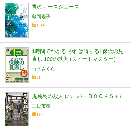
青のナースシューズ
藤岡陽子
1044
1時間でわかる やれば得する! 保険の見
直し 100の鉄則 (スピードマスター)
竹下さくら
51
鬼葛島の殺人 (ハーパーＢＯＯＫＳ＋)
三日市零
174