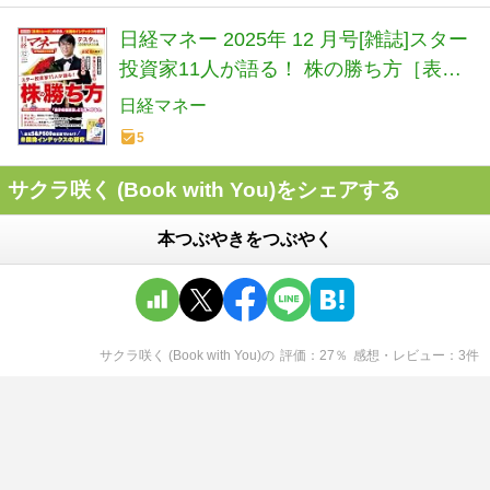
日経マネー 2025年 12 月号[雑誌]スター
投資家11人が語る！ 株の勝ち方［表紙]
テスタ
日経マネー
5
サクラ咲く (Book with You)をシェアする
本つぶやきをつぶやく
サクラ咲く (Book with You)
の
評価
27
％
感想・レビュー
3
件