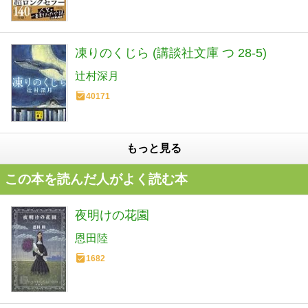
凍りのくじら (講談社文庫 つ 28-5)
辻村深月
40171
もっと見る
この本を読んだ人がよく読む本
夜明けの花園
恩田陸
1682