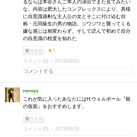
るならば本谷さんご本人の演出でまた見てみたい
な。内容は肥大したコンプレックスにより、異様
に自意識過剰な主人公の女とそこに付け込む自
称・元同級生の男の物語。ジワジワと襲ってくる
嫌な感じは相変わらず。そして読んで初めて自分
の自意識の程度を知れた
★1
ナイス
コメント(0)
2013/09/20
noroyu
これが気に入ったあなたにはH.ウォルポール『銀
の仮面』をおすすめします。
ナイス
コメント(0)
2013/08/28