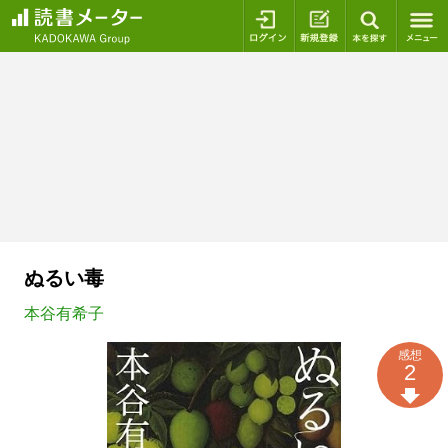
ログイン
新規登録
本を探
ぬるい毒
本谷有希子
感想
2