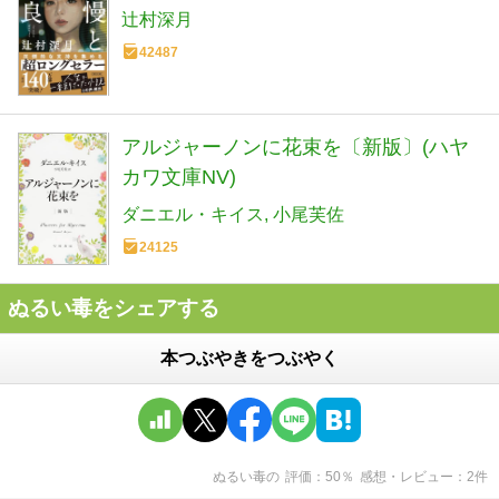
辻村深月
42487
アルジャーノンに花束を〔新版〕(ハヤ
カワ文庫NV)
ダニエル・キイス
小尾芙佐
24125
ぬるい毒をシェアする
本つぶやきをつぶやく
ぬるい毒
の
評価
50
％
感想・レビュー
2
件