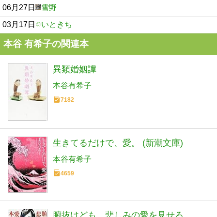
06月27日
雪野
03月17日
いときち
本谷 有希子の関連本
異類婚姻譚
本谷有希子
7182
生きてるだけで、愛。 (新潮文庫)
本谷有希子
4659
腑抜けども、悲しみの愛を見せろ