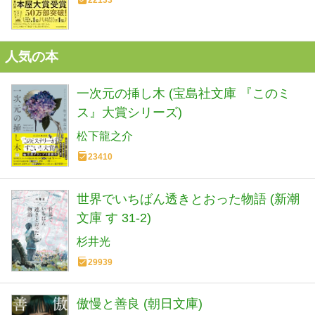
22133
人気の本
一次元の挿し木 (宝島社文庫 『このミ
ス』大賞シリーズ)
松下龍之介
23410
世界でいちばん透きとおった物語 (新潮
文庫 す 31-2)
杉井光
29939
傲慢と善良 (朝日文庫)